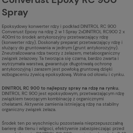
Spray
Epoksydowy konwerter rdzy i podkład DINITROL RC 900
Converust Epoxy na rdzę 2 w 1 Spray 2xDINITROL RC900 2 x
400ml to środek antykorozyjny przetwarzający rdzę
(konwerter rdzy). Doskonały preparat przetwarzający rdzę i
służący do gruntowania w jednym (grunt antykorozyjny).
Zneutralizowana rdza tworzy z żelazem, metaloorganiczny
związek żelazowy. Ta tworząca się czarna, bardzo zwarta i
wytrzymała warstwa, gwarantuje długotrwałą ochronę
antykorozyjną i zarazem jest powłoką gruntową dzięki
wzbogaceniu żywicą epoksydową. Wolna od ołowiu i cynku.
DINITROL RC 900 to najlepszy spray na rdzę na rynku.
DINITROL RC 900 jest epoksydowym, przetwarzającym rdzę
związkiem tworzącym kombinację z organicznymi
chelatami. Aktywnie zamienia istniejącą rdzę na stabilny
organiczny związek żelaza.
Środek ten po wyschnięciu pozostawia nieprzepuszczalną
barierę dla tlenu i wilgoci, efektywnie zabezpieczając przed