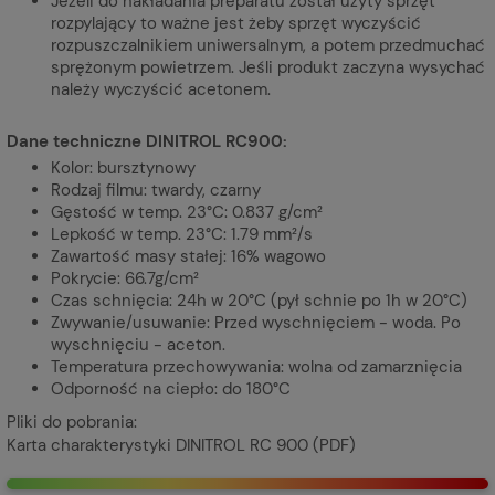
Jeżeli do nakładania preparatu został użyty sprzęt
rozpylający to ważne jest żeby sprzęt wyczyścić
rozpuszczalnikiem uniwersalnym, a potem przedmuchać
sprężonym powietrzem. Jeśli produkt zaczyna wysychać
należy wyczyścić acetonem.
Dane techniczne DINITROL RC900:
Kolor: bursztynowy
Rodzaj filmu: twardy, czarny
Gęstość w temp. 23°C: 0.837 g/cm²
Lepkość w temp. 23°C: 1.79 mm²/s
Zawartość masy stałej: 16% wagowo
Pokrycie: 66.7g/cm²
Czas schnięcia: 24h w 20°C (pył schnie po 1h w 20°C)
Zwywanie/usuwanie: Przed wyschnięciem - woda. Po
wyschnięciu - aceton.
Temperatura przechowywania: wolna od zamarznięcia
Odporność na ciepło: do 180°C
Pliki do pobrania:
Karta charakterystyki DINITROL RC 900 (PDF)