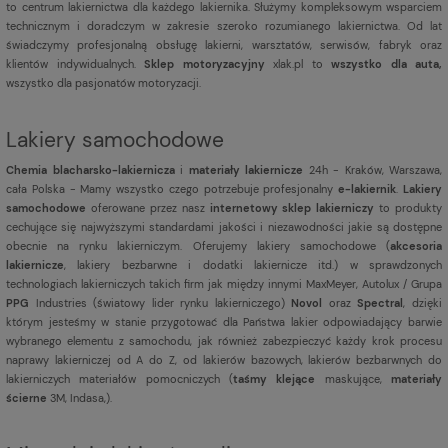
to centrum lakiernictwa dla każdego lakiernika. Służymy kompleksowym wsparciem
technicznym i doradczym w zakresie szeroko rozumianego lakiernictwa. Od lat
świadczymy profesjonalną obsługę lakierni, warsztatów, serwisów, fabryk oraz
klientów indywidualnych.
Sklep motoryzacyjny
xlak.pl to
wszystko dla auta,
wszystko dla pasjonatów motoryzacji.
Lakiery samochodowe
Chemia blacharsko-lakiernicza
i
materiały lakiernicze
24h - Kraków, Warszawa,
cała Polska - Mamy wszystko czego potrzebuje profesjonalny
e-lakiernik
.
Lakiery
samochodowe
oferowane przez nasz
internetowy sklep lakierniczy
to produkty
cechujące się najwyższymi standardami jakości i niezawodności jakie są dostępne
obecnie na rynku lakierniczym. Oferujemy lakiery samochodowe (
akcesoria
lakiernicze
, lakiery bezbarwne i dodatki lakiernicze itd.) w sprawdzonych
technologiach lakierniczych takich firm jak między innymi MaxMeyer, Autolux / Grupa
PPG
Industries (światowy lider rynku lakierniczego)
Novol
oraz
Spectral
, dzięki
którym jesteśmy w stanie przygotować dla Państwa lakier odpowiadający barwie
wybranego elementu z samochodu, jak również zabezpieczyć każdy krok procesu
naprawy lakierniczej od A do Z, od lakierów bazowych, lakierów bezbarwnych do
lakierniczych materiałów pomocniczych (
taśmy klejące
maskujące,
materiały
ścierne
3M, Indasa,).