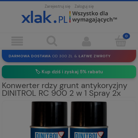
Zarejestruj się
Zaloguj się
DARMOWA DOSTAWA
OD 300 ZŁ &
ŁATWE ZWROTY
100 DNI
NA ZWROT
BEZPIECZNE ZAKUPY
BEZ REJESTRACJI
🏷️
Kup dziś i zyskaj 5% rabatu
SOLIDNE
EKO PAKOWANIE
30 LAT
NA RYNKU
Konwerter rdzy grunt antykoryzjny
DINITROL RC 900 2 w 1 Spray 2x