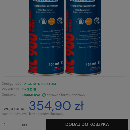
Dostępność:
✓ OSTATNIE SZTUKI
Wysyłka w:
1 - 3 DNI
Dostawa:
DARMOWA
sprawdź formy dostawy
354,90 zł
CENA NIE ZAWIERA EWENTUALNYCH KOSZTÓW PŁATNOŚCI
Twoja cena:
zawiera 23% VAT, bez kosztów dostawy
DODAJ DO KOSZYKA
KPL.