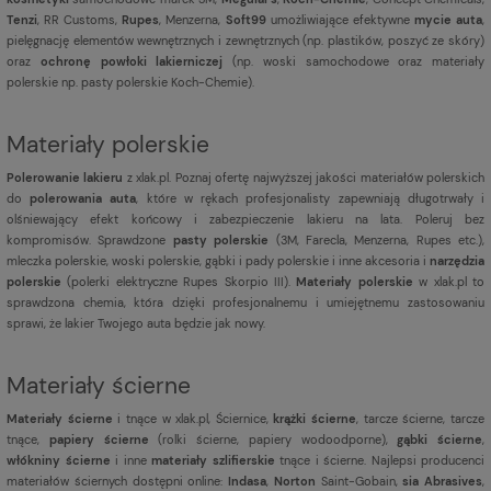
Tenzi
, RR Customs,
Rupes
, Menzerna,
Soft99
umożliwiające efektywne
mycie auta
,
pielęgnację elementów wewnętrznych i zewnętrznych (np. plastików, poszyć ze skóry)
oraz
ochronę powłoki lakierniczej
(np. woski samochodowe oraz materiały
polerskie np. pasty polerskie Koch-Chemie).
Materiały polerskie
Polerowanie lakieru
z xlak.pl. Poznaj ofertę najwyższej jakości materiałów polerskich
do
polerowania auta
, które w rękach profesjonalisty zapewniają długotrwały i
olśniewający efekt końcowy i zabezpieczenie lakieru na lata. Poleruj bez
kompromisów. Sprawdzone
pasty polerskie
(3M, Farecla, Menzerna, Rupes etc.),
mleczka polerskie, woski polerskie, gąbki i pady polerskie i inne akcesoria i
narzędzia
polerskie
(polerki elektryczne Rupes Skorpio III).
Materiały polerskie
w xlak.pl to
sprawdzona chemia, która dzięki profesjonalnemu i umiejętnemu zastosowaniu
sprawi, że lakier Twojego auta będzie jak nowy.
Materiały ścierne
Materiały ścierne
i tnące w xlak.pl, Ściernice,
krążki ścierne
, tarcze ścierne, tarcze
tnące,
papiery ścierne
(rolki ścierne, papiery wodoodporne),
gąbki ścierne
,
włókniny ścierne
i inne
materiały szlifierskie
tnące i ścierne. Najlepsi producenci
materiałów ściernych dostępni online:
Indasa
,
Norton
Saint-Gobain,
sia Abrasives
,