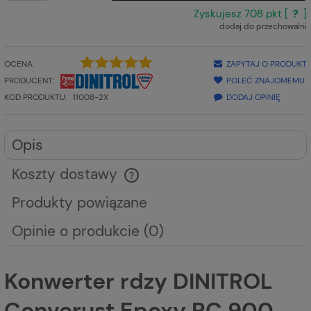
Zyskujesz
708
pkt [
?
]
dodaj do przechowalni
OCENA:
ZAPYTAJ O PRODUKT
PRODUCENT:
POLEĆ ZNAJOMEMU
DODAJ OPINIĘ
KOD PRODUKTU:
11008-2X
Opis
Koszty dostawy
Cena nie zawiera ewentualnych kosztów płatności
Produkty powiązane
Opinie o produkcie (0)
Konwerter rdzy DINITROL
Converust Epoxy RC 900