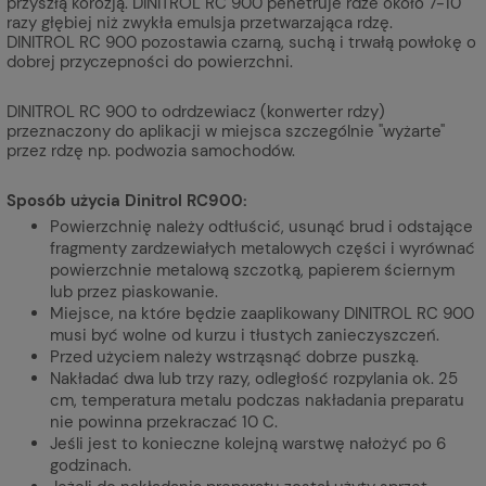
przyszłą korozją. DINITROL RC 900 penetruje rdze około 7-10
razy głębiej niż zwykła emulsja przetwarzająca rdzę.
DINITROL RC 900 pozostawia czarną, suchą i trwałą powłokę o
dobrej przyczepności do powierzchni.
DINITROL RC 900 to odrdzewiacz (konwerter rdzy)
przeznaczony do aplikacji w miejsca szczególnie "wyżarte"
przez rdzę np. podwozia samochodów.
Sposób użycia Dinitrol RC900:
Powierzchnię należy odtłuścić, usunąć brud i odstające
fragmenty zardzewiałych metalowych części i wyrównać
powierzchnie metalową szczotką, papierem ściernym
lub przez piaskowanie.
Miejsce, na które będzie zaaplikowany DINITROL RC 900
musi być wolne od kurzu i tłustych zanieczyszczeń.
Przed użyciem należy wstrząsnąć dobrze puszką.
Nakładać dwa lub trzy razy, odległość rozpylania ok. 25
cm, temperatura metalu podczas nakładania preparatu
nie powinna przekraczać 10 C.
Jeśli jest to konieczne kolejną warstwę nałożyć po 6
godzinach.