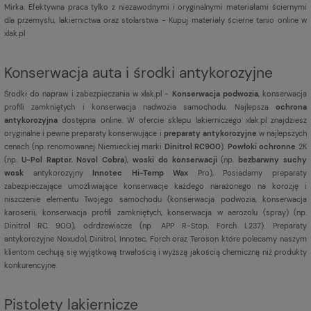
Mirka. Efektywna praca tylko z niezawodnymi i oryginalnymi materiałami ściernymi
dla przemysłu, lakiernictwa oraz stolarstwa - Kupuj materiały ścierne tanio online w
xlak.pl
Konserwacja auta i środki antykorozyjne
Środki do napraw i zabezpieczania w xlak.pl -
Konserwacja podwozia
, konserwacja
profili zamkniętych i konserwacja nadwozia samochodu. Najlepsza
ochrona
antykorozyjna
dostępna online. W ofercie sklepu lakierniczego xlak.pl znajdziesz
oryginalne i pewne preparaty konserwujące i
preparaty antykorozyjne
w najlepszych
cenach (np. renomowanej Niemieckiej marki
Dinitrol RC900
).
Powłoki ochronne
2K
(np.
U-Pol Raptor
,
Novol Cobra
),
woski do konserwacji
(np.
bezbarwny suchy
wosk
antykorozyjny
Innotec Hi-Temp Wax
Pro), Posiadamy preparaty
zabezpieczające umożliwiające konserwacje każdego narażonego na korozję i
niszczenie elementu Twojego samochodu (konserwacja podwozia, konserwacja
karoserii, konserwacja profili zamkniętych, konserwacja w aerozolu (spray) (np.
Dinitrol RC 900), odrdzewiacze (np. APP R-Stop, Forch L237). Preparaty
antykorozyjne Noxudol, Dinitrol, Innotec, Forch oraz Teroson które polecamy naszym
klientom cechują się wyjątkową trwałością i wyższą jakością chemiczną niż produkty
konkurencyjne.
Pistolety lakiernicze