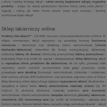
z domu i szybką dostawą. xlak.pl
- Łatwe zwroty, bezpieczne zakupy, oryginalne
produkty
- Dołącz do naszej społeczności klientów, którzy cenią sobie jakość i
wygodę, i odkryj, jak łatwo można uczynić swoje życie czystsze i bardziej
komfortowe dzięki xlak.pl!
Sklep lakierniczy online
Produkty Dla Lakierni™
- Od 1992r. tworzymy nowoczesne lakiernictwo w Polsce. W
sklepie internetowym xlak.pl zajmujemy się sprzedażą hurtową (
hurtownia
chemiczna
i lakiernicza) oraz detaliczną chemii samochodowej (
chemia
blacharsko-lakiernicza
), materiałów dla branży motoryzacyjnej, lakierniczej,
stolarskiej (
lakiery do drewna
), chemicznej, przemysłowej (
lakiery przemysłowe
) i
budowlanej (kleje oraz środki do napraw i zabezpieczania).
Sklep lakierniczy
xlak.pl
to
największa oferta produktów dla lakiernictwa,
ale nie tylko, ponieważ stale
wspieramy swoim szerokim asortymentem wiele gałęzi przemysłu, studia
prowadzące
auto detailing
(kosmetyki samochodowe), stolarstwo i meblarstwo,
dział ochrony zdrowia, BHP, budownictwo oraz pokrewne segmenty rynku w Polsce.
Sklep lakierniczy online xlak.pl oferuje najlepsze
wyposażenie lakierni
dla lakiernika i
specjalisty w swoim fachu:
lakiery samochodowe
,
materiały ścierne
(np. 3M
Cubitron II), akcesoria lakiernicze, materiały polerskie,
auto kosmetyki
samochodowe, chemia samochodowa,
narzędzia
lakiernicze,
pistolety lakiernicze
,
oświetlenie LED
,
konserwacja auta
(np. środki do konserwacji i naprawy auta
Dinitrol, Innotec, Teroson Henkel). Mamy wszystko czego potrzebuje lakiernik - xlak.pl