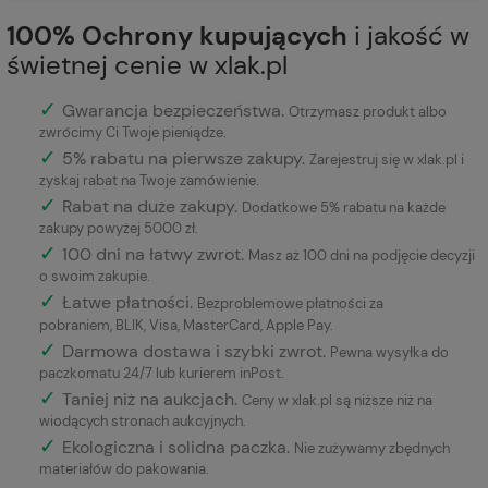
100% Ochrony kupujących
i jakość w
świetnej cenie w xlak.pl
✓
Gwarancja bezpieczeństwa
.
Otrzymasz produkt albo
zwrócimy Ci Twoje pieniądze.
✓
5% rabatu na pierwsze zakupy.
Zarejestruj się w xlak.pl i
zyskaj rabat na Twoje zamówienie.
✓
Rabat na duże zakupy.
Dodatkowe 5% rabatu na każde
zakupy powyżej 5000 zł.
✓
100 dni na łatwy zwrot.
Masz aż 100 dni na podjęcie decyzji
o swoim zakupie.
✓
Łatwe płatności
.
Bezproblemowe płatności za
pobraniem, BLIK, Visa, MasterCard, Apple Pay.
✓
Darmowa dostawa i szybki zwrot.
Pewna wysyłka do
paczkomatu 24/7 lub kurierem inPost.
✓
Taniej niż na aukcjach.
Ceny w xlak.pl są niższe niż na
wiodących stronach aukcyjnych.
✓
Ekologiczna i solidna paczka.
Nie zużywamy zbędnych
materiałów do pakowania.