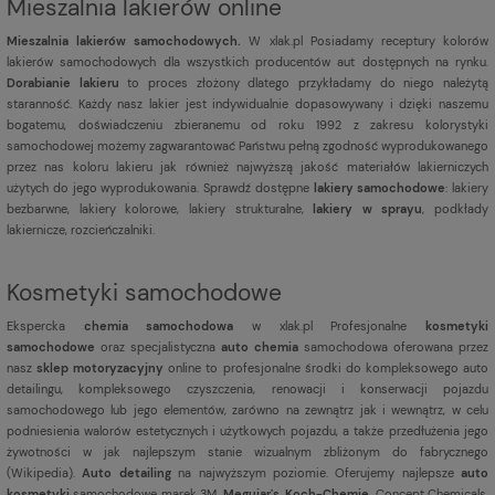
Mieszalnia lakierów online
Mieszalnia lakierów samochodowych.
W xlak.pl Posiadamy receptury kolorów
lakierów samochodowych dla wszystkich producentów aut dostępnych na rynku.
Dorabianie lakieru
to proces złożony dlatego przykładamy do niego należytą
staranność. Każdy nasz lakier jest indywidualnie dopasowywany i dzięki naszemu
bogatemu, doświadczeniu zbieranemu od roku 1992 z zakresu kolorystyki
samochodowej możemy zagwarantować Państwu pełną zgodność wyprodukowanego
przez nas koloru lakieru jak również najwyższą jakość materiałów lakierniczych
użytych do jego wyprodukowania. Sprawdź dostępne
lakiery samochodowe
: lakiery
bezbarwne, lakiery kolorowe, lakiery strukturalne,
lakiery w sprayu
, podkłady
lakiernicze, rozcieńczalniki.
Kosmetyki samochodowe
Ekspercka
chemia samochodowa
w xlak.pl Profesjonalne
kosmetyki
samochodowe
oraz specjalistyczna
auto chemia
samochodowa oferowana przez
nasz
sklep motoryzacyjny
online to profesjonalne środki do kompleksowego auto
detailingu, kompleksowego czyszczenia, renowacji i konserwacji pojazdu
samochodowego lub jego elementów, zarówno na zewnątrz jak i wewnątrz, w celu
podniesienia walorów estetycznych i użytkowych pojazdu, a także przedłużenia jego
żywotności w jak najlepszym stanie wizualnym zbliżonym do fabrycznego
(
Wikipedia
).
Auto detailing
na najwyższym poziomie. Oferujemy najlepsze
auto
kosmetyki
samochodowe marek 3M,
Meguiar's
,
Koch-Chemie
, Concept Chemicals,