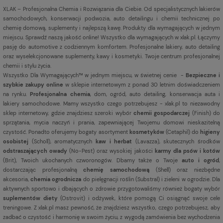
XLAK – Profesjonalna Chemia i Rozwiązania dla Ciebie. Od specjalistycznych lakierów
samochodowych, konserwacji podwozia, auto detailingu i chemii technicznej po
chemię domową, suplementy i najlepszą kawę. Produkty dla wymagających w jednym
miejscu. Sprawdź naszą jakość online! Wszystko dla wymagających w xlak.pl. Łączymy
pasję do automotive z codziennym komfortem. Profesjonalne lakiery, auto detailing
oraz wyselekcjonowane suplementy, kawy i kosmetyki. Twoje centrum profesjonalnej
chemii i stylu życia.
Wszystko Dla Wymagających™ w jednym miejscu, w świetnej cenie -
Bezpieczne i
szybkie zakupy online
w sklepie internetowym z ponad 30 letnim doświadczeniem
na rynku.
Profesjonalna chemia
, dom, ogród, auto detailing, konserwacja auta i
lakiery samochodowe. Mamy wszystko czego potrzebujesz - xlak.pl to niezawodny
sklep internetowy, gdzie znajdziesz szeroki wybór
chemii gospodarczej
(Finish) do
sprzątania, mycia naczyń i prania, zapewniającej Twojemu domowi nieskazitelną
czystość. Ponadto oferujemy bogaty asortyment
kosmetyków
(Cetaphil) do
higieny
osobistej
(Scholl), aromatycznych
kaw i herbat
(Lavazza), skutecznych środków
odstraszających owady
(No-Pest) oraz wysokiej jakości
karmy dla psów i kotów
(Brit), Twoich ukochanych czworonogów. Dbamy także o Twoje
auto i ogród
,
dostarczając profesjonalną
chemię samochodową
(Shell) oraz niezbędne
akcesoria,
chemia ogrodnicza
do pielęgnacji roślin (Substral) i zieleni w ogrodzie. Dla
aktywnych sportowo i dbających o zdrowie przygotowaliśmy również bogaty wybór
suplementów diety
(Ostrovit) i odżywek, które pomogą Ci osiągnąć swoje cele
treningowe. Z xlak.pl masz pewność, że znajdziesz wszystko, czego potrzebujesz, aby
zadbać o czystość i harmonię w swoim życiu, z wygodą zamówienia bez wychodzenia