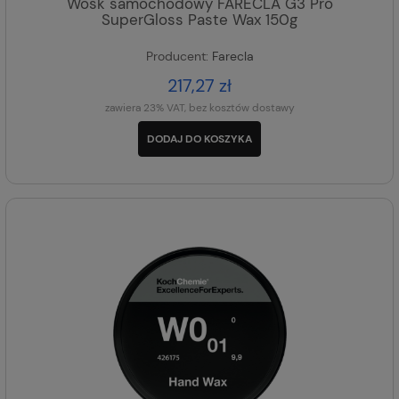
Wosk samochodowy FARECLA G3 Pro
SuperGloss Paste Wax 150g
Producent:
Farecla
217,27 zł
zawiera 23% VAT, bez kosztów dostawy
DODAJ DO KOSZYKA