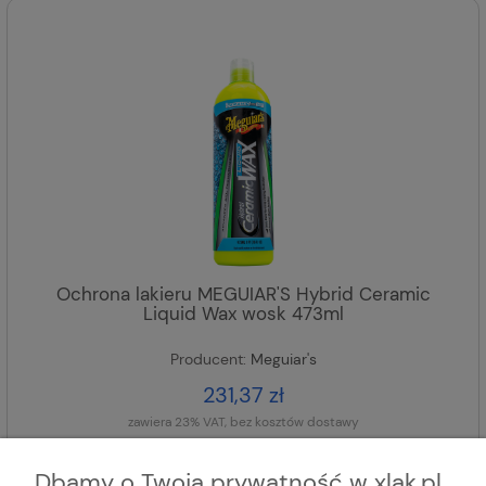
Ochrona lakieru MEGUIAR'S Hybrid Ceramic
Liquid Wax wosk 473ml
Producent:
Meguiar's
231,37 zł
zawiera 23% VAT, bez kosztów dostawy
DODAJ DO KOSZYKA
Dbamy o Twoją prywatność w xlak.pl