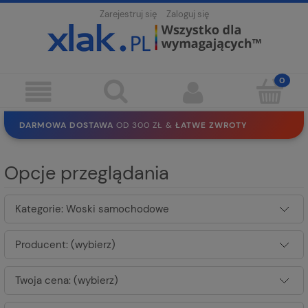
Zarejestruj się
Zaloguj się
DARMOWA DOSTAWA
OD 300 ZŁ &
ŁATWE ZWROTY
100 DNI
NA ZWROT
BEZPIECZNE ZAKUPY
BEZ REJESTRACJI
Opcje przeglądania
SOLIDNE
EKO PAKOWANIE
30 LAT
NA RYNKU
Kategorie: Woski samochodowe
Producent: (wybierz)
Twoja cena: (wybierz)