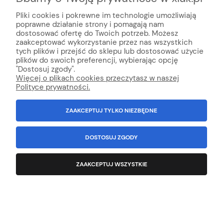
Pliki cookies i pokrewne im technologie umożliwiają
poprawne działanie strony i pomagają nam
dostosować ofertę do Twoich potrzeb. Możesz
zaakceptować wykorzystanie przez nas wszystkich
tych plików i przejść do sklepu lub dostosować użycie
plików do swoich preferencji, wybierając opcję
"Dostosuj zgody".
Więcej o plikach cookies przeczytasz w naszej
Polityce prywatności.
ZAAKCEPTUJ TYLKO NIEZBĘDNE
DOSTOSUJ ZGODY
Ochrona lakieru RUPES P808 Procective
ZAAKCEPTUJ WSZYSTKIE
Sealant Spray 500ml
Producent:
Rupes
180,38 zł
zawiera 23% VAT, bez kosztów dostawy