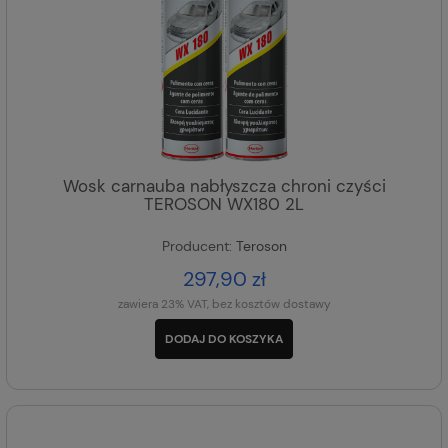
Wosk carnauba nabłyszcza chroni czyści
TEROSON WX180 2L
Producent:
Teroson
297,90 zł
zawiera 23% VAT, bez kosztów dostawy
DODAJ DO KOSZYKA