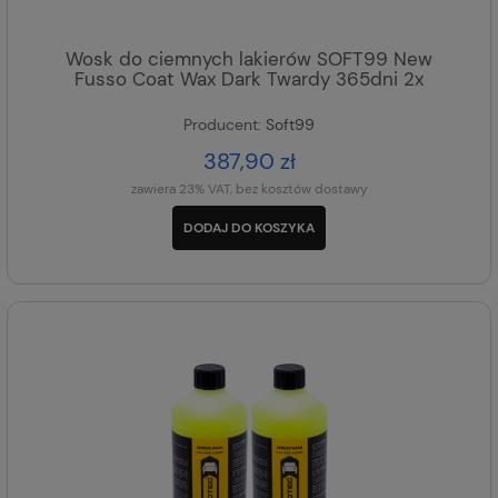
Wosk do ciemnych lakierów SOFT99 New
Fusso Coat Wax Dark Twardy 365dni 2x
Producent:
Soft99
387,90 zł
zawiera 23% VAT, bez kosztów dostawy
DODAJ DO KOSZYKA