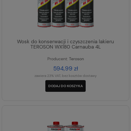
Wosk do konserwacji i czyszczenia lakieru
TEROSON WX180 Carnauba 4L
Producent:
Teroson
594,99 zł
zawiera 23% VAT, bez kosztów dostawy
DODAJ DO KOSZYKA