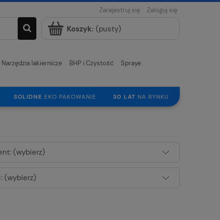
Zarejestruj się
Zaloguj się
Koszyk:
(pusty)
Narzędzia lakiernicze
BHP i Czystość
Spraye
SOLIDNE
EKO PAKOWANIE
30 LAT
NA RYNKU
nt: (wybierz)
 (wybierz)