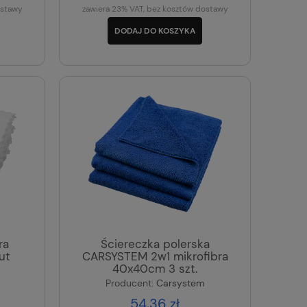
ostawy
zawiera 23% VAT, bez kosztów dostawy
DODAJ DO KOSZYKA
ra
Ściereczka polerska
ut
CARSYSTEM 2w1 mikrofibra
40x40cm 3 szt.
Producent:
Carsystem
54,36 zł