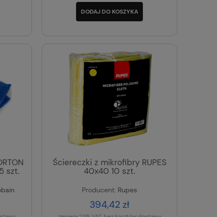
DODAJ DO KOSZYKA
NORTON
Ściereczki z mikrofibry RUPES
 szt.
40x40 10 szt.
obain
Producent:
Rupes
394,42 zł
ostawy
zawiera 23% VAT, bez kosztów dostawy