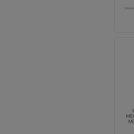
zawie
ME
Mi