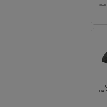
zawie
Ś
CAR