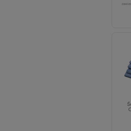
zawie
Ś
C