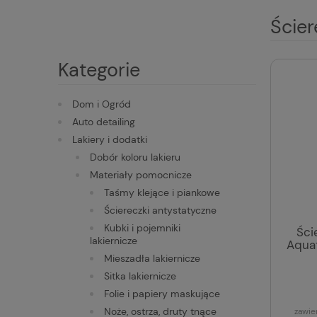
Ścier
Kategorie
Dom i Ogród
Auto detailing
Lakiery i dodatki
Dobór koloru lakieru
Materiały pomocnicze
Taśmy klejące i piankowe
Ściereczki antystatyczne
Kubki i pojemniki
Ści
lakiernicze
Aqua
Mieszadła lakiernicze
Sitka lakiernicze
Folie i papiery maskujące
Noże, ostrza, druty tnące
zawie