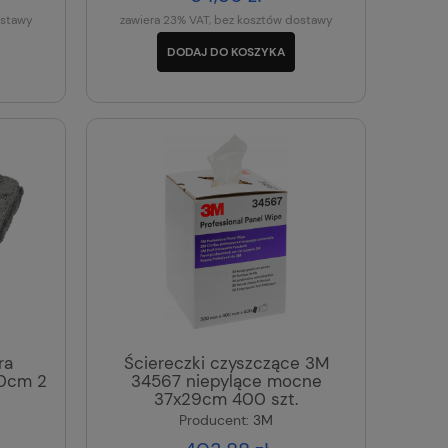
ostawy
zawiera 23% VAT, bez kosztów dostawy
DODAJ DO KOSZYKA
ra
Ściereczki czyszczące 3M
40cm 2
34567 niepylące mocne
37x29cm 400 szt.
Producent:
3M