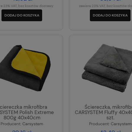
ra 23% VAT, bez kosztów dostawy
zawiera 23% VAT, bez kosztów d
DODAJ DO KOSZYKA
DODAJ DO KOSZYKA
ciereczka mikrofibra
Ściereczka, mikrofib
SYSTEM Polish Extreme
CARSYSTEM Fluffy 40x
800g 40x40cm
szt.
Producent:
Carsystem
Producent:
Carsystem