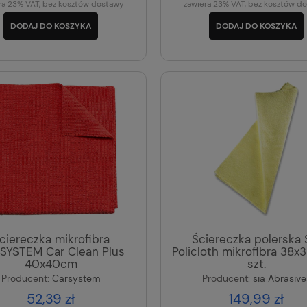
ra 23% VAT, bez kosztów dostawy
zawiera 23% VAT, bez kosztów d
DODAJ DO KOSZYKA
DODAJ DO KOSZYKA
ciereczka mikrofibra
Ściereczka polerska 
SYSTEM Car Clean Plus
Policloth mikrofibra 38x
40x40cm
szt.
Producent:
Carsystem
Producent:
sia Abrasive
52,39 zł
149,99 zł