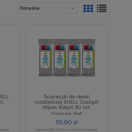
HELL
Ściereczki do deski
t.
rozdzielczej SHELL Cockpit
Wipes Kokpit 80 szt.
Producent:
Shell
59,90 zł
ostawy
zawiera 23% VAT, bez kosztów dostawy