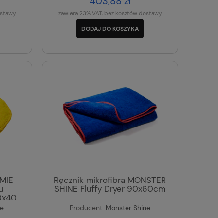
403,88 zł
ostawy
zawiera 23% VAT, bez kosztów dostawy
DODAJ DO KOSZYKA
MIE
Ręcznik mikrofibra MONSTER
u
SHINE Fluffy Dryer 90x60cm
0x40
e
Producent:
Monster Shine