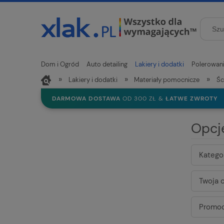
Dom i Ogród
Auto detailing
Lakiery i dodatki
Polerowan
»
»
»
Lakiery i dodatki
Materiały pomocnicze
Śc
Nowości
DARMOWA DOSTAWA
OD 300 ZŁ &
ŁATWE ZWROTY
Opcj
Kategor
Twoja c
Promoc