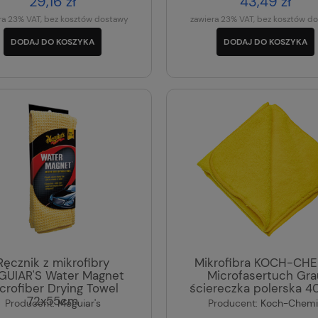
29,16 zł
43,49 zł
ra 23% VAT, bez kosztów dostawy
zawiera 23% VAT, bez kosztów d
DODAJ DO KOSZYKA
DODAJ DO KOSZYKA
Ręcznik z mikrofibry
Mikrofibra KOCH-CHE
GUIAR'S Water Magnet
Microfasertuch Gra
crofiber Drying Towel
ściereczka polerska 4
72x55cm
Producent:
Meguiar's
Producent:
Koch-Chemi