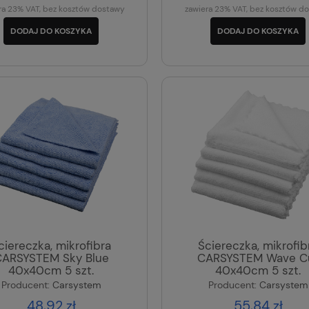
ra 23% VAT, bez kosztów dostawy
zawiera 23% VAT, bez kosztów d
DODAJ DO KOSZYKA
DODAJ DO KOSZYKA
ciereczka, mikrofibra
Ściereczka, mikrofib
ARSYSTEM Sky Blue
CARSYSTEM Wave C
40x40cm 5 szt.
40x40cm 5 szt.
Producent:
Carsystem
Producent:
Carsystem
48,92 zł
55,84 zł