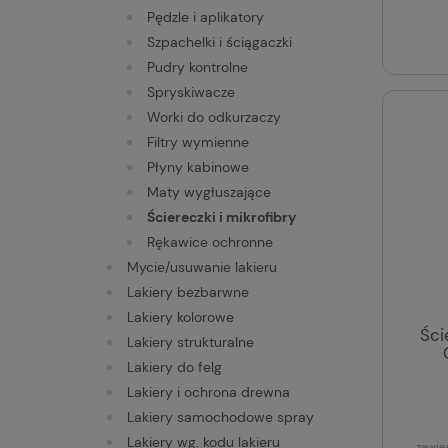
Pędzle i aplikatory
Szpachelki i ściągaczki
Pudry kontrolne
Spryskiwacze
Worki do odkurzaczy
Filtry wymienne
Płyny kabinowe
Maty wygłuszające
Ściereczki i mikrofibry
Rękawice ochronne
Mycie/usuwanie lakieru
Lakiery bezbarwne
Lakiery kolorowe
Ści
Lakiery strukturalne
Lakiery do felg
Lakiery i ochrona drewna
Lakiery samochodowe spray
Lakiery wg. kodu lakieru
zawie