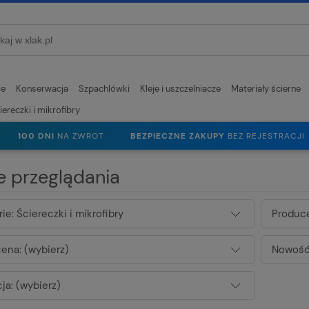
ie
Konserwacja
Szpachlówki
Kleje i uszczelniacze
Materiały ścierne
iereczki i mikrofibry
100 DNI
NA ZWROT
BEZPIECZNE ZAKUPY
BEZ REJESTRACJI
e przeglądania
ie: Ściereczki i mikrofibry
Produce
ena: (wybierz)
Nowość:
ja: (wybierz)