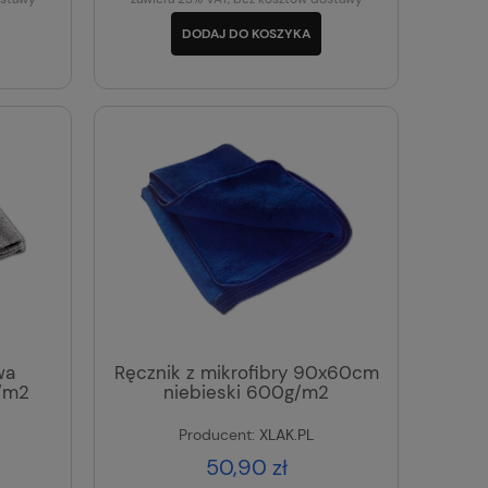
DODAJ DO KOSZYKA
wa
Ręcznik z mikrofibry 90x60cm
/m2
niebieski 600g/m2
Producent:
XLAK.PL
50,90 zł