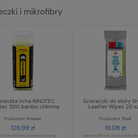
eczki i mikrofibry
ereczka ircha INNOTEC
Ściereczki do skóry S
tec 500 bardzo chłonna
Leather Wipes 20 sz
Producent:
Innotec
Producent:
Shell
129,99 zł
19,08 zł
ra 23% VAT, bez kosztów dostawy
zawiera 23% VAT, bez kosztów d