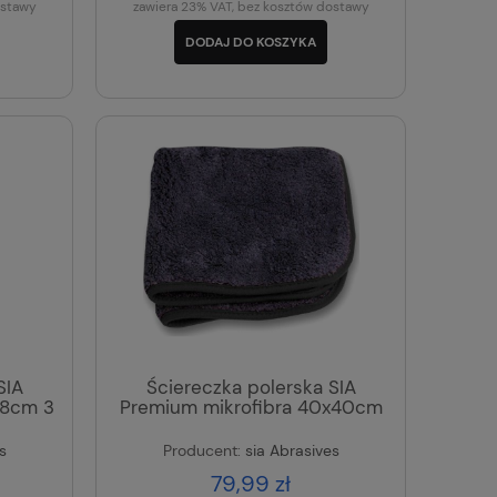
ostawy
zawiera 23% VAT, bez kosztów dostawy
DODAJ DO KOSZYKA
SIA
Ściereczka polerska SIA
38cm 3
Premium mikrofibra 40x40cm
s
Producent:
sia Abrasives
79,99 zł