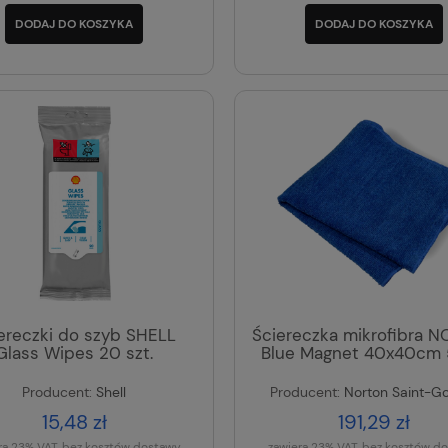
DODAJ DO KOSZYKA
DODAJ DO KOSZYKA
ereczki do szyb SHELL
Ściereczka mikrofibra 
Glass Wipes 20 szt.
Blue Magnet 40x40cm 5
Producent:
Shell
Producent:
Norton Saint-G
15,48 zł
191,29 zł
ra 23% VAT, bez kosztów dostawy
zawiera 23% VAT, bez kosztów d