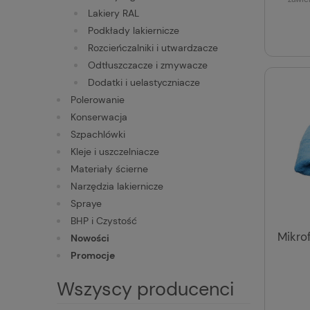
Lakiery RAL
Podkłady lakiernicze
Rozcieńczalniki i utwardzacze
Odtłuszczacze i zmywacze
Dodatki i uelastyczniacze
Polerowanie
Konserwacja
Szpachlówki
Kleje i uszczelniacze
Materiały ścierne
Narzędzia lakiernicze
Spraye
BHP i Czystość
Mikro
Nowości
Promocje
Wszyscy producenci