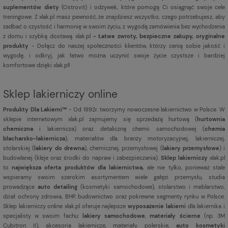
suplementów diety
(Ostrovit) i odżywek, które pomogą Ci osiągnąć swoje cele
treningowe. Z xlak.pl masz pewność, że znajdziesz wszystko, czego potrzebujesz, aby
zadbać o czystość i harmonię w swoim życiu, z wygodą zamówienia bez wychodzenia
z domu i szybką dostawą. xlak.pl
- Łatwe zwroty, bezpieczne zakupy, oryginalne
produkty
- Dołącz do naszej społeczności klientów, którzy cenią sobie jakość i
wygodę, i odkryj, jak łatwo można uczynić swoje życie czystsze i bardziej
komfortowe dzięki xlak.pl!
Sklep lakierniczy online
Produkty Dla Lakierni™
- Od 1992r. tworzymy nowoczesne lakiernictwo w Polsce. W
sklepie internetowym xlak.pl zajmujemy się sprzedażą hurtową (
hurtownia
chemiczna
i lakiernicza) oraz detaliczną chemii samochodowej (
chemia
blacharsko-lakiernicza
), materiałów dla branży motoryzacyjnej, lakierniczej,
stolarskiej (
lakiery do drewna
), chemicznej, przemysłowej (
lakiery przemysłowe
) i
budowlanej (kleje oraz środki do napraw i zabezpieczania).
Sklep lakierniczy
xlak.pl
to
największa oferta produktów dla lakiernictwa,
ale nie tylko, ponieważ stale
wspieramy swoim szerokim asortymentem wiele gałęzi przemysłu, studia
prowadzące
auto detailing
(kosmetyki samochodowe), stolarstwo i meblarstwo,
dział ochrony zdrowia, BHP, budownictwo oraz pokrewne segmenty rynku w Polsce.
Sklep lakierniczy online xlak.pl oferuje najlepsze
wyposażenie lakierni
dla lakiernika i
specjalisty w swoim fachu:
lakiery samochodowe
,
materiały ścierne
(np. 3M
Cubitron II), akcesoria lakiernicze, materiały polerskie,
auto kosmetyki