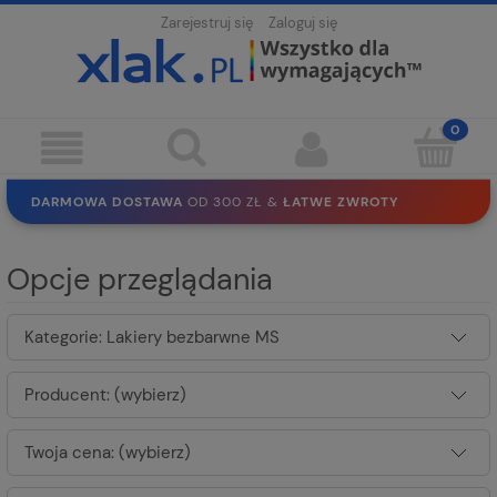
Zarejestruj się
Zaloguj się
DARMOWA DOSTAWA
OD 300 ZŁ &
ŁATWE ZWROTY
100 DNI
NA ZWROT
BEZPIECZNE ZAKUPY
BEZ REJESTRACJI
Opcje przeglądania
SOLIDNE
EKO PAKOWANIE
30 LAT
NA RYNKU
Kategorie: Lakiery bezbarwne MS
Producent: (wybierz)
Twoja cena: (wybierz)