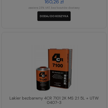
160,26 zł
zawiera 23% VAT, bez kosztów dostawy
DODAJ DO KOSZYKA
Lakier bezbarwny 4CR 7101 2K MS 2:1 5L + UTW
0407-3