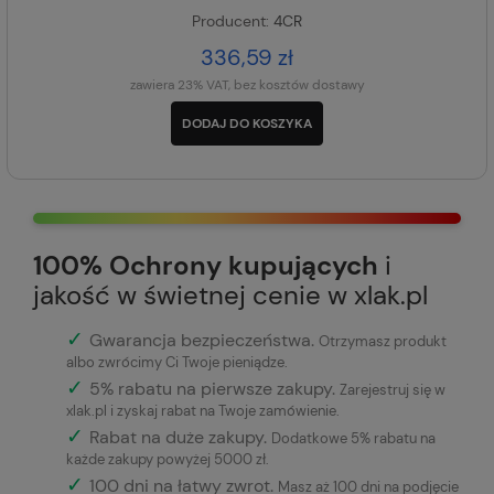
Producent:
4CR
336,59 zł
zawiera 23% VAT, bez kosztów dostawy
DODAJ DO KOSZYKA
100% Ochrony kupujących
i
jakość w świetnej cenie w xlak.pl
✓
Gwarancja bezpieczeństwa
.
Otrzymasz produkt
albo zwrócimy Ci Twoje pieniądze.
✓
5% rabatu na pierwsze zakupy.
Zarejestruj się w
xlak.pl i zyskaj rabat na Twoje zamówienie.
✓
Rabat na duże zakupy.
Dodatkowe 5% rabatu na
każde zakupy powyżej 5000 zł.
✓
100 dni na łatwy zwrot.
Masz aż 100 dni na podjęcie