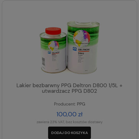
Lakier bezbarwny PPG Deltron D800 1/5L +
utwardzacz PPG D802
Producent:
PPG
100,00 zł
zawiera 23% VAT, bez kosztów dostawy
DODAJ DO KOSZYKA