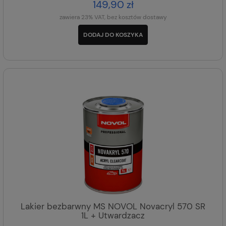
149,90 zł
zawiera 23% VAT, bez kosztów dostawy
DODAJ DO KOSZYKA
Lakier bezbarwny MS NOVOL Novacryl 570 SR
1L + Utwardzacz