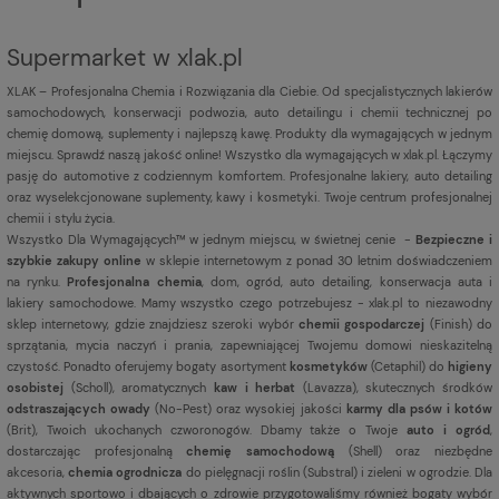
Supermarket w xlak.pl
XLAK – Profesjonalna Chemia i Rozwiązania dla Ciebie. Od specjalistycznych lakierów
samochodowych, konserwacji podwozia, auto detailingu i chemii technicznej po
chemię domową, suplementy i najlepszą kawę. Produkty dla wymagających w jednym
miejscu. Sprawdź naszą jakość online! Wszystko dla wymagających w xlak.pl. Łączymy
pasję do automotive z codziennym komfortem. Profesjonalne lakiery, auto detailing
oraz wyselekcjonowane suplementy, kawy i kosmetyki. Twoje centrum profesjonalnej
chemii i stylu życia.
Wszystko Dla Wymagających™ w jednym miejscu, w świetnej cenie -
Bezpieczne i
szybkie zakupy online
w sklepie internetowym z ponad 30 letnim doświadczeniem
na rynku.
Profesjonalna chemia
, dom, ogród, auto detailing, konserwacja auta i
lakiery samochodowe. Mamy wszystko czego potrzebujesz - xlak.pl to niezawodny
sklep internetowy, gdzie znajdziesz szeroki wybór
chemii gospodarczej
(Finish) do
sprzątania, mycia naczyń i prania, zapewniającej Twojemu domowi nieskazitelną
czystość. Ponadto oferujemy bogaty asortyment
kosmetyków
(Cetaphil) do
higieny
osobistej
(Scholl), aromatycznych
kaw i herbat
(Lavazza), skutecznych środków
odstraszających owady
(No-Pest) oraz wysokiej jakości
karmy dla psów i kotów
(Brit), Twoich ukochanych czworonogów. Dbamy także o Twoje
auto i ogród
,
dostarczając profesjonalną
chemię samochodową
(Shell) oraz niezbędne
akcesoria,
chemia ogrodnicza
do pielęgnacji roślin (Substral) i zieleni w ogrodzie. Dla
aktywnych sportowo i dbających o zdrowie przygotowaliśmy również bogaty wybór