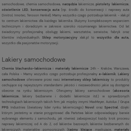
samochodowe, chemia samochodowa,
narzędzia
lakiernicze,
pistolety lakiernicze
,
oświetlenie LED
,
konserwacja auta
(np. środki do konserwacji i naprawy auta
Dinitrol, Innotec, Teroson Henkel). Mamy wszystko czego potrzebuje lakiernik - xlak.pl
to centrum lakiernictwa dla każdego lakiernika. Służymy kompleksowym wsparciem
technicznym i doradczym w zakresie szeroko rozumianego lakiernictwa. Od lat
świadczymy profesjonalną obsługę lakierni, warsztatów, serwisów, fabryk oraz
klientów indywidualnych.
Sklep motoryzacyjny
xlak.pl to
wszystko dla auta,
wszystko dla pasjonatów motoryzacji.
Lakiery samochodowe
Chemia blacharsko-lakiernicza
i
materiały lakiernicze
24h - Kraków, Warszawa,
cała Polska - Mamy wszystko czego potrzebuje profesjonalny
e-lakiernik
.
Lakiery
samochodowe
oferowane przez nasz
internetowy sklep lakierniczy
to produkty
cechujące się najwyższymi standardami jakości i niezawodności jakie są dostępne
obecnie na rynku lakierniczym. Oferujemy lakiery samochodowe (
akcesoria
lakiernicze
, lakiery bezbarwne i dodatki lakiernicze itd.) w sprawdzonych
technologiach lakierniczych takich firm jak między innymi MaxMeyer, Autolux / Grupa
PPG
Industries (światowy lider rynku lakierniczego)
Novol
oraz
Spectral
, dzięki
którym jesteśmy w stanie przygotować dla Państwa lakier odpowiadający barwie
wybranego elementu z samochodu, jak również zabezpieczyć każdy krok procesu
naprawy lakierniczej od A do Z, od lakierów bazowych, lakierów bezbarwnych do
lakierniczych materiałów pomocniczych (
taśmy klejące
maskujące,
materiały