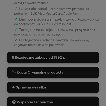
decyzji o swoim zakupie.
✓
Łatwe płatności
.
Bezproblemowe płatności za
pobraniem, BLIK, Visa, MasterCard, Apple Pay.
✓
Darmowa dostawa i szybki zwrot.
Pewna wysyłka
do paczkomatu 24/7 lub kurierem inPost.
✓
Taniej niż na aukcjach.
Ceny w xlak.pl są niższe niż
na wiodących stronach aukcyjnych.
✓
Ekologiczna i solidna paczka.
Nie zużywamy
zbędnych materiałów do pakowania.
🔒 Bezpieczne zakupy od 1992 r.
🏷️ Kupuj Oryginalne produkty
✈️ Sprawna wysyłka
🎧 Wsparcie techniczne