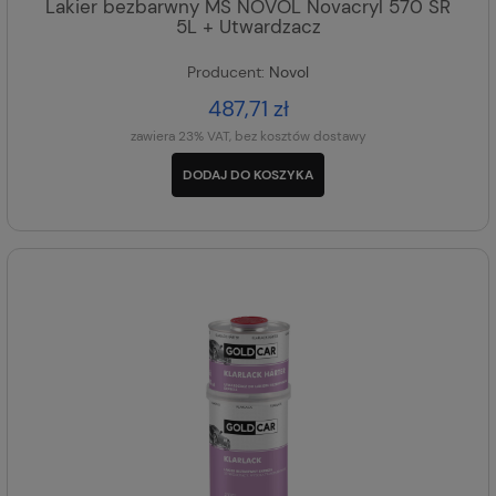
Lakier bezbarwny MS NOVOL Novacryl 570 SR
5L + Utwardzacz
Producent:
Novol
487,71 zł
zawiera 23% VAT, bez kosztów dostawy
DODAJ DO KOSZYKA