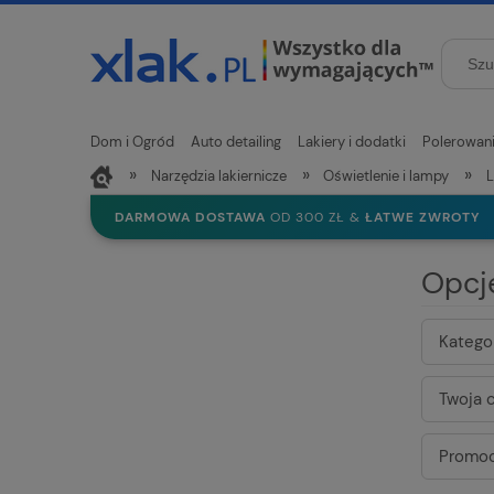
Dom i Ogród
Auto detailing
Lakiery i dodatki
Polerowan
»
»
»
Narzędzia lakiernicze
Oświetlenie i lampy
L
Nowości
DARMOWA DOSTAWA
OD 300 ZŁ &
ŁATWE ZWROTY
Opcj
Kategor
Twoja c
Promoc