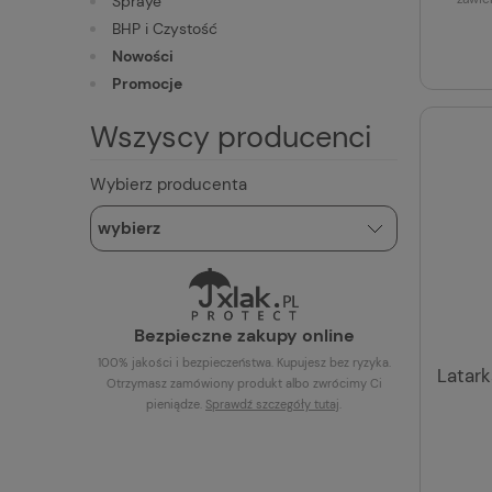
Spraye
BHP i Czystość
Nowości
Promocje
Wszyscy producenci
Wybierz producenta
Bezpieczne zakupy online
100% jakości i bezpieczeństwa. Kupujesz bez ryzyka.
Latark
Otrzymasz zamówiony produkt albo zwrócimy Ci
pieniądze.
Sprawdź szczegóły
tutaj
.