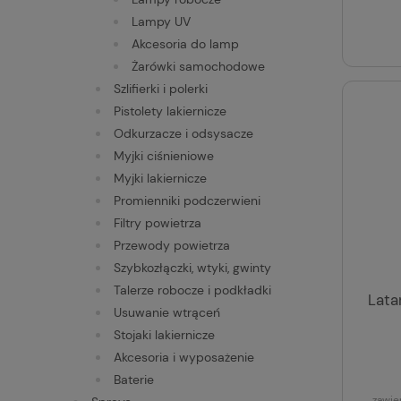
Lampy UV
Akcesoria do lamp
Żarówki samochodowe
Szlifierki i polerki
Pistolety lakiernicze
Odkurzacze i odsysacze
Myjki ciśnieniowe
Myjki lakiernicze
Promienniki podczerwieni
Filtry powietrza
Przewody powietrza
Szybkozłączki, wtyki, gwinty
Talerze robocze i podkładki
Lata
Usuwanie wtrąceń
Stojaki lakiernicze
Akcesoria i wyposażenie
Baterie
zawie