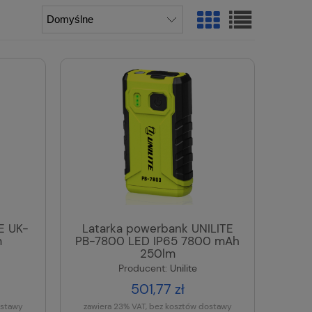
E UK-
Latarka powerbank UNILITE
m
PB-7800 LED IP65 7800 mAh
250lm
Producent:
Unilite
501,77 zł
ostawy
zawiera 23% VAT, bez kosztów dostawy