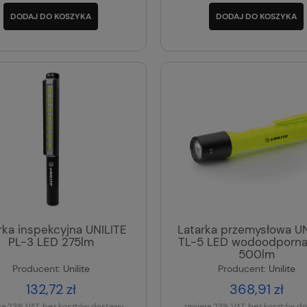
DODAJ DO KOSZYKA
DODAJ DO KOSZYKA
rka inspekcyjna UNILITE
Latarka przemysłowa UN
PL-3 LED 275lm
TL-5 LED wodoodporna
500lm
Producent:
Unilite
Producent:
Unilite
132,72 zł
368,91 zł
ra 23% VAT, bez kosztów dostawy
zawiera 23% VAT, bez kosztów d