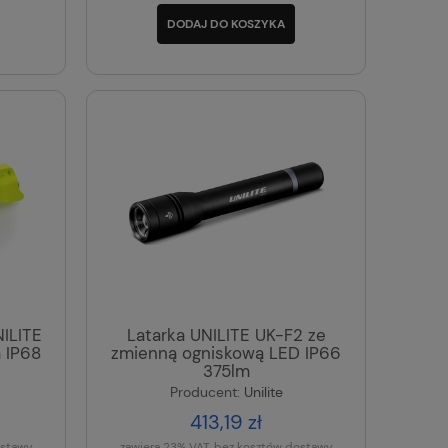
DODAJ DO KOSZYKA
ILITE
Latarka UNILITE UK-F2 ze
 IP68
zmienną ogniskową LED IP66
375lm
Producent:
Unilite
413,19 zł
ostawy
zawiera 23% VAT, bez kosztów dostawy