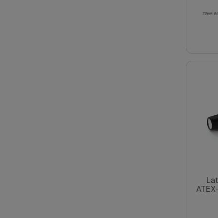
zawie
La
ATEX-