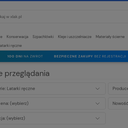
ie
Konserwacja
Szpachlówki
Kleje i uszczelniacze
Materiały ścierne
atarki ręczne
100 DNI
NA ZWROT
BEZPIECZNE ZAKUPY
BEZ REJESTRACJI
e przeglądania
ie: Latarki ręczne
Produce
ena: (wybierz)
Nowość:
ja: (wybierz)