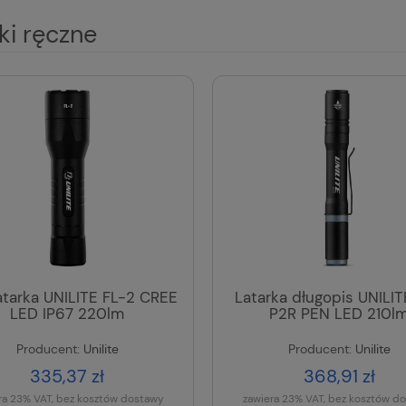
ki ręczne
latarka UNILITE FL-2 CREE
Latarka długopis UNILIT
LED IP67 220lm
P2R PEN LED 210l
Producent:
Unilite
Producent:
Unilite
335,37 zł
368,91 zł
ra 23% VAT, bez kosztów dostawy
zawiera 23% VAT, bez kosztów d