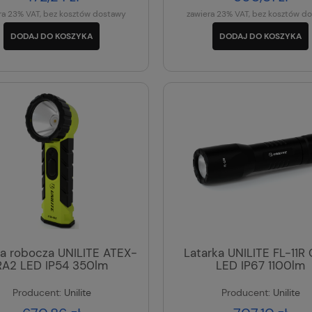
ra 23% VAT, bez kosztów dostawy
zawiera 23% VAT, bez kosztów d
DODAJ DO KOSZYKA
DODAJ DO KOSZYKA
ka robocza UNILITE ATEX-
Latarka UNILITE FL-11R
RA2 LED IP54 350lm
LED IP67 1100lm
Producent:
Unilite
Producent:
Unilite