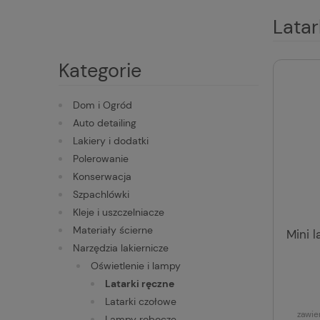
Latar
Kategorie
Dom i Ogród
Auto detailing
Lakiery i dodatki
Polerowanie
Konserwacja
Szpachlówki
Kleje i uszczelniacze
Materiały ścierne
Mini 
Narzędzia lakiernicze
Oświetlenie i lampy
Latarki ręczne
Latarki czołowe
zawie
Lampy robocze