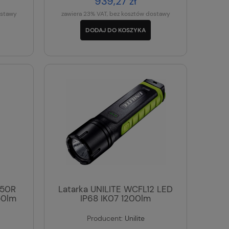
939,27 zł
ostawy
zawiera 23% VAT, bez kosztów dostawy
DODAJ DO KOSZYKA
250R
Latarka UNILITE WCFL12 LED
50lm
IP68 IK07 1200lm
Producent:
Unilite