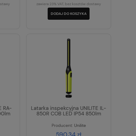
ostawy
zawiera 23% VAT, bez kosztów dostawy
DODAJ DO KOSZYKA
E RA-
Latarka inspekcyjna UNILITE IL-
00lm
850R COB LED IP54 850lm
Producent:
Unilite
590,34 zł