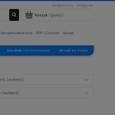
Zarejestruj się
Zaloguj się
Koszyk:
(pusty)
Narzędzia lakiernicze
BHP i Czystość
Spraye
SOLIDNE
EKO PAKOWANIE
30 LAT
NA RYNKU
nt: (wybierz)
 (wybierz)