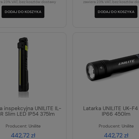
ra 23% VAT, bez kosztów dostawy
zawiera 23% VAT, bez kosztów d
DODAJ DO KOSZYKA
DODAJ DO KOSZYKA
a inspekcyjna UNILITE IL-
Latarka UNILITE UK-F4
R Slim LED IP54 375lm
IP66 450lm
Producent:
Unilite
Producent:
Unilite
442,72 zł
442,72 zł