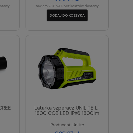
ostawy
zawiera 23% VAT, bez kosztów dostawy
DODAJ DO KOSZYKA
 CREE
Latarka szperacz UNILITE L-
1800 COB LED IPX6 1800lm
Producent:
Unilite