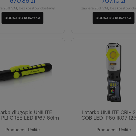
670,86 zł
707,10 zł
ra 23% VAT, bez kosztów dostawy
zawiera 23% VAT, bez kosztów d
DODAJ DO KOSZYKA
DODAJ DO KOSZYKA
tarka długopis UNILITE
Latarka UNILITE CRI-1
PL1 CREE LED IP67 65lm
COB LED IP65 IK07 12
Producent:
Unilite
Producent:
Unilite