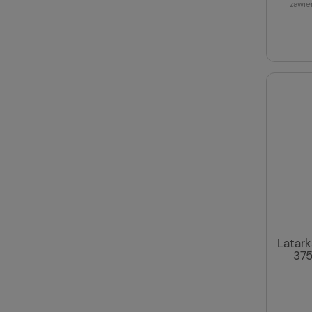
zawie
Latark
375