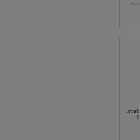
zawie
Latark
6