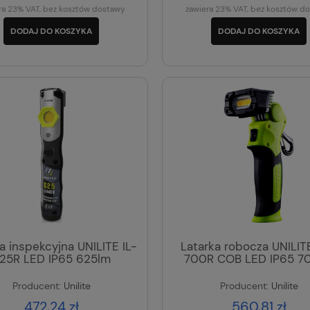
ra 23% VAT, bez kosztów dostawy
zawiera 23% VAT, bez kosztów d
DODAJ DO KOSZYKA
DODAJ DO KOSZYKA
a inspekcyjna UNILITE IL-
Latarka robocza UNILIT
25R LED IP65 625lm
700R COB LED IP65 7
Producent:
Unilite
Producent:
Unilite
472,24 zł
560,81 zł