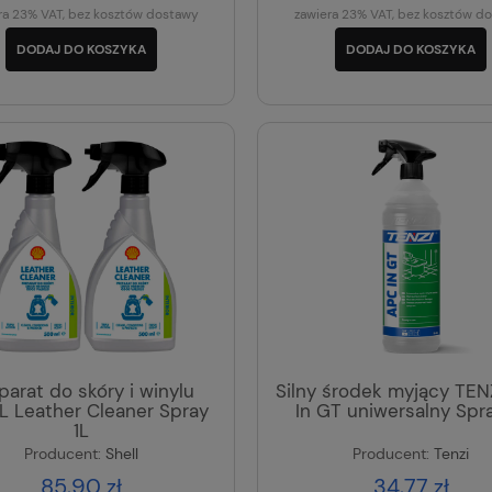
ra 23% VAT, bez kosztów dostawy
zawiera 23% VAT, bez kosztów d
DODAJ DO KOSZYKA
DODAJ DO KOSZYKA
parat do skóry i winylu
Silny środek myjący TEN
L Leather Cleaner Spray
In GT uniwersalny Spra
1L
Producent:
Shell
Producent:
Tenzi
85,90 zł
34,77 zł