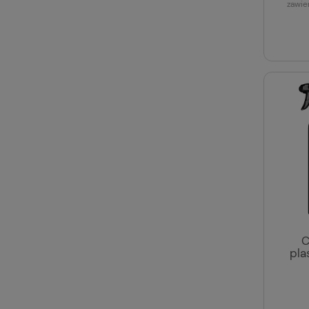
zawie
C
pla