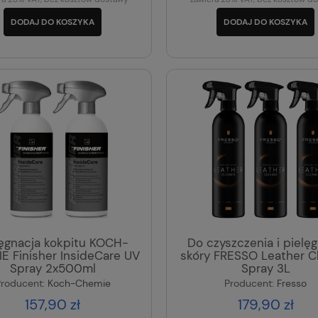
DODAJ DO KOSZYKA
DODAJ DO KOSZYKA
lęgnacja kokpitu KOCH-
Do czyszczenia i pielęg
E Finisher InsideCare UV
skóry FRESSO Leather C
Spray 2x500ml
Spray 3L
roducent:
Koch-Chemie
Producent:
Fresso
157,90 zł
179,90 zł