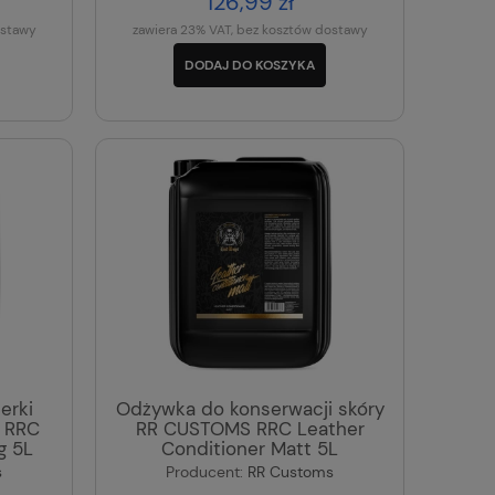
126,99 zł
ostawy
zawiera 23% VAT, bez kosztów dostawy
DODAJ DO KOSZYKA
erki
Odżywka do konserwacji skóry
 RRC
RR CUSTOMS RRC Leather
g 5L
Conditioner Matt 5L
s
Producent:
RR Customs