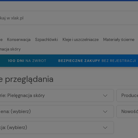
ie
Konserwacja
Szpachlówki
Kleje i uszczelniacze
Materiały ścierne
gnacja skóry
100 DNI
NA ZWROT
BEZPIECZNE ZAKUPY
BEZ REJESTRACJI
e przeglądania
ie: Pielęgnacja skóry
Produce
ena: (wybierz)
Nowość:
ja: (wybierz)