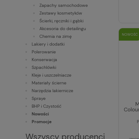
Zapachy samochodowe
Zestawy kosmetyków
Ścierki, ręczniki i gąbki
Akcesoria do detailingu
NOWOŚĆ
Chemia na zimę
Lakiery i dodatki
Polerowanie
Konserwacja
Szpachlówki
Kleje i uszczelniacze
Materiały ścierne
Narzędzia lakiernicze
Spraye
M
BHP i Czystość
Colour
Nowości
Promocje
P
Wszyscy producenci
zawie