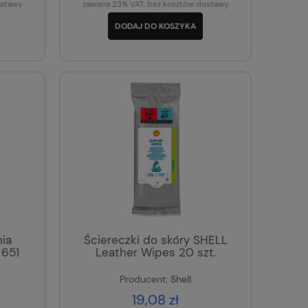
ostawy
zawiera 23% VAT, bez kosztów dostawy
DODAJ DO KOSZYKA
ia
Ściereczki do skóry SHELL
651
Leather Wipes 20 szt.
Producent:
Shell
19,08 zł