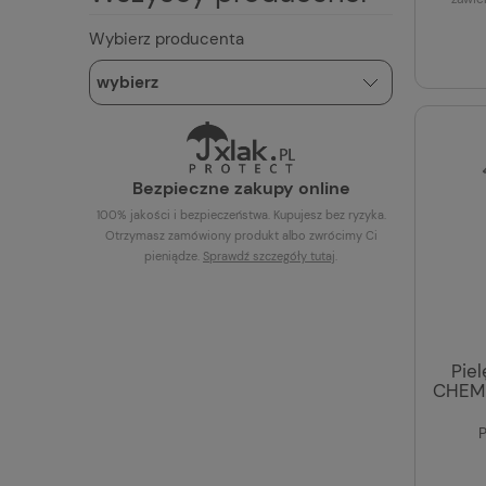
Wybierz producenta
Bezpieczne zakupy online
100% jakości i bezpieczeństwa. Kupujesz bez ryzyka.
Otrzymasz zamówiony produkt albo zwrócimy Ci
pieniądze.
Sprawdź szczegóły
tutaj
.
Pie
CHEMI
P