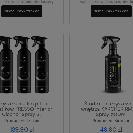
ra 23% VAT, bez kosztów dostawy
zawiera 23% VAT, bez kosztów d
DODAJ DO KOSZYKA
DODAJ DO KOSZYKA
zyszczenie kokpitu i
Środek do czyszczen
stików FRESSO Interior
wnętrza KARCHER RM 
Cleaner Spray 3L
Spray 500ml
Producent:
Fresso
Producent:
Karcher
139,90 zł
49,90 zł