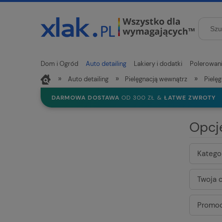
Dom i Ogród
Auto detailing
Lakiery i dodatki
Polerowan
»
»
»
Auto detailing
Pielęgnacją wewnątrz
Pielę
Nowości
DARMOWA DOSTAWA
OD 300 ZŁ &
ŁATWE ZWROTY
Opcj
Kategor
Twoja c
Promoc