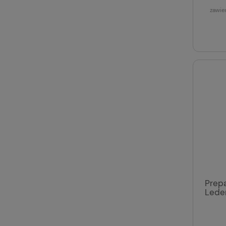
zawie
Prepa
Lede