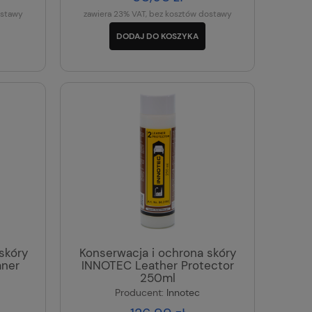
ostawy
zawiera 23% VAT, bez kosztów dostawy
DODAJ DO KOSZYKA
skóry
Konserwacja i ochrona skóry
aner
INNOTEC Leather Protector
250ml
Producent:
Innotec