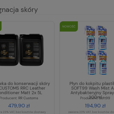
gnacja skóry
NOWOŚĆ
ka do konserwacji skóry
Płyn do kokpitu plast
CUSTOMS RRC Leather
SOFT99 Wash Mist 
nditioner Matt 2x 5L
Antybakteryjny Spray
300ml
Producent:
RR Customs
Producent:
Soft99
479,90 zł
194,90 zł
ra 23% VAT, bez kosztów dostawy
zawiera 23% VAT, bez kosztów d