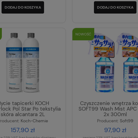
DODAJ DO KOSZYKA
DODAJ DO KOSZYKA
NOWOŚĆ
ycie tapicerki KOCH
Czyszczenie wnętrza ko
lock Pol Star Po tekstylia
SOFT99 Wash Mist APC 
skóra alcantara 2L
2x 300ml
roducent:
Koch-Chemie
Producent:
Soft99
157,90 zł
97,90 zł
ra 23% VAT, bez kosztów dostawy
zawiera 23% VAT, bez kosztów d