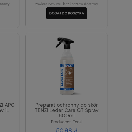
ostawy
zawiera 23% VAT, bez kosztów dostawy
DODAJ DO KOSZYKA
ZI APC
Preparat ochronny do skór
y 1L
TENZI Leder Care GT Spray
600ml
Producent:
Tenzi
50,98 zł