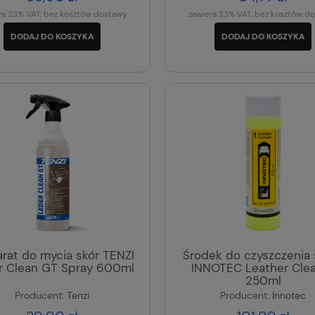
ra 23% VAT, bez kosztów dostawy
zawiera 23% VAT, bez kosztów d
DODAJ DO KOSZYKA
DODAJ DO KOSZYKA
rat do mycia skór TENZI
Środek do czyszczenia 
r Clean GT Spray 600ml
INNOTEC Leather Cle
250ml
Producent:
Tenzi
Producent:
Innotec