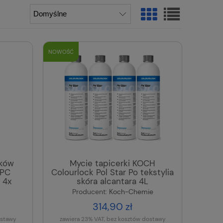
NOWOŚĆ
ików
Mycie tapicerki KOCH
APC
Colourlock Pol Star Po tekstylia
 4x
skóra alcantara 4L
Producent:
Koch-Chemie
314,90 zł
ostawy
zawiera 23% VAT, bez kosztów dostawy