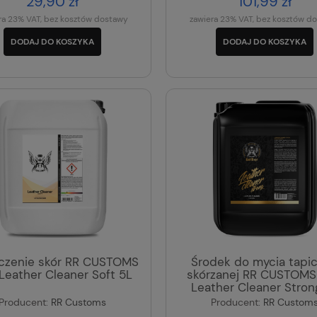
29,90 zł
101,99 zł
ra 23% VAT, bez kosztów dostawy
zawiera 23% VAT, bez kosztów d
DODAJ DO KOSZYKA
DODAJ DO KOSZYKA
czenie skór RR CUSTOMS
Środek do mycia tapic
Leather Cleaner Soft 5L
skórzanej RR CUSTOMS
Leather Cleaner Stron
Producent:
RR Customs
Producent:
RR Custom