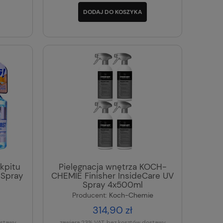
DODAJ DO KOSZYKA
kpitu
Pielęgnacja wnętrza KOCH-
Spray
CHEMIE Finisher InsideCare UV
Spray 4x500ml
Producent:
Koch-Chemie
314,90 zł
ostawy
zawiera 23% VAT, bez kosztów dostawy