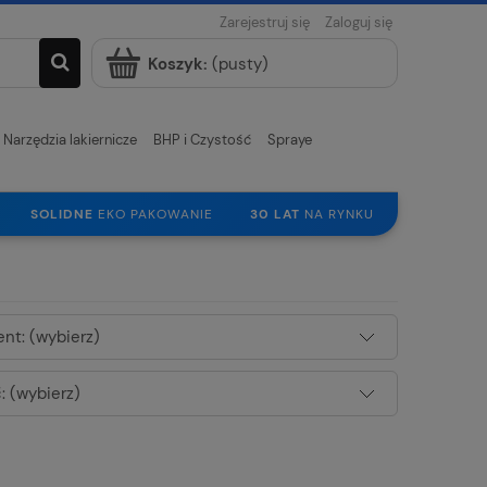
Zarejestruj się
Zaloguj się
Koszyk:
(pusty)
Narzędzia lakiernicze
BHP i Czystość
Spraye
SOLIDNE
EKO PAKOWANIE
30 LAT
NA RYNKU
nt: (wybierz)
 (wybierz)