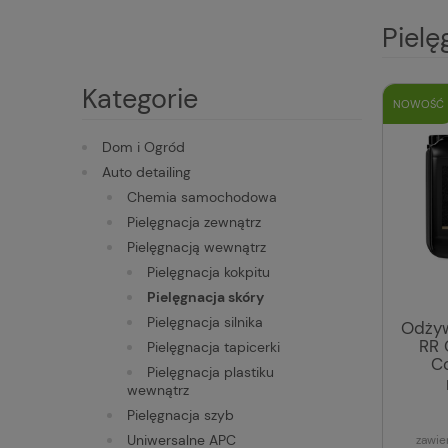
Pielę
Kategorie
NOWOŚĆ
Dom i Ogród
Auto detailing
Chemia samochodowa
Pielęgnacja zewnątrz
Pielęgnacją wewnątrz
Pielęgnacja kokpitu
Pielęgnacja skóry
Pielęgnacja silnika
Odżyw
RR 
Pielęgnacja tapicerki
Co
Pielęgnacja plastiku
wewnątrz
Pielęgnacja szyb
Uniwersalne APC
zawie