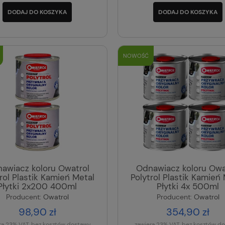
DODAJ DO KOSZYKA
DODAJ DO KOSZYKA
NOWOŚĆ
awiacz koloru Owatrol
Odnawiacz koloru Owa
rol Plastik Kamień Metal
Polytrol Plastik Kamień
Płytki 2x200 400ml
Płytki 4x 500ml
Producent:
Owatrol
Producent:
Owatrol
98,90 zł
354,90 zł
ra 23% VAT, bez kosztów dostawy
zawiera 23% VAT, bez kosztów d