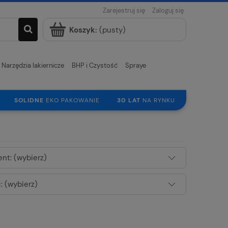
Zarejestruj się
Zaloguj się
Koszyk:
(pusty)
Narzędzia lakiernicze
BHP i Czystość
Spraye
SOLIDNE
EKO PAKOWANIE
30 LAT
NA RYNKU
nt: (wybierz)
 (wybierz)