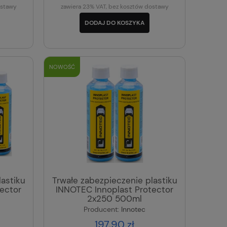
ostawy
zawiera 23% VAT, bez kosztów dostawy
DODAJ DO KOSZYKA
NOWOŚĆ
lastiku
Trwałe zabezpieczenie plastiku
ector
INNOTEC Innoplast Protector
2x250 500ml
Producent:
Innotec
197,90 zł