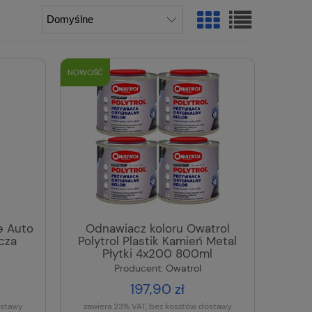
NOWOŚĆ
e Auto
Odnawiacz koloru Owatrol
cza
Polytrol Plastik Kamień Metal
Płytki 4x200 800ml
Producent:
Owatrol
197,90 zł
ostawy
zawiera 23% VAT, bez kosztów dostawy