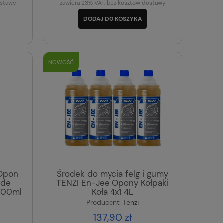
ostawy
zawiera 23% VAT, bez kosztów dostawy
DODAJ DO KOSZYKA
NOWOŚĆ
Opon
Środek do mycia felg i gumy
ide
TENZI En-Jee Opony Kołpaki
 500ml
Koła 4x1 4L
Producent:
Tenzi
137,90 zł