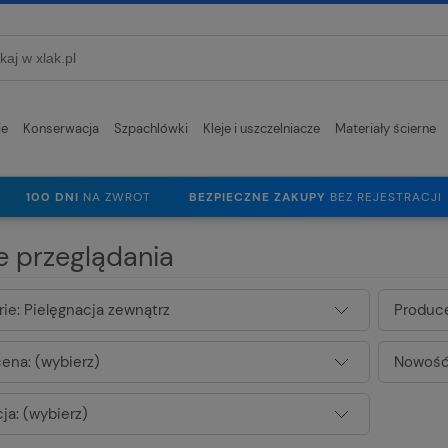
ie
Konserwacja
Szpachlówki
Kleje i uszczelniacze
Materiały ścierne
100 DNI
NA ZWROT
BEZPIECZNE ZAKUPY
BEZ REJESTRACJI
e przeglądania
ie: Pielęgnacja zewnątrz
Produce
ena: (wybierz)
Nowość:
ja: (wybierz)