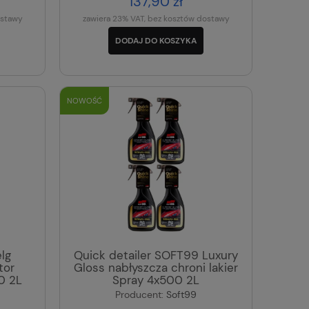
137,90 zł
ostawy
zawiera 23% VAT, bez kosztów dostawy
DODAJ DO KOSZYKA
NOWOŚĆ
lg
Quick detailer SOFT99 Luxury
tor
Gloss nabłyszcza chroni lakier
0 2L
Spray 4x500 2L
Producent:
Soft99