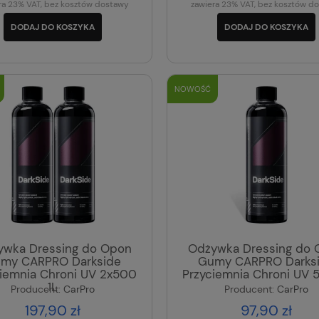
ra 23% VAT, bez kosztów dostawy
zawiera 23% VAT, bez kosztów d
DODAJ DO KOSZYKA
DODAJ DO KOSZYKA
NOWOŚĆ
ywka Dressing do Opon
Odżywka Dressing do 
my CARPRO Darkside
Gumy CARPRO Darks
ciemnia Chroni UV 2x500
Przyciemnia Chroni UV
1L
Producent:
CarPro
Producent:
CarPro
197,90 zł
97,90 zł