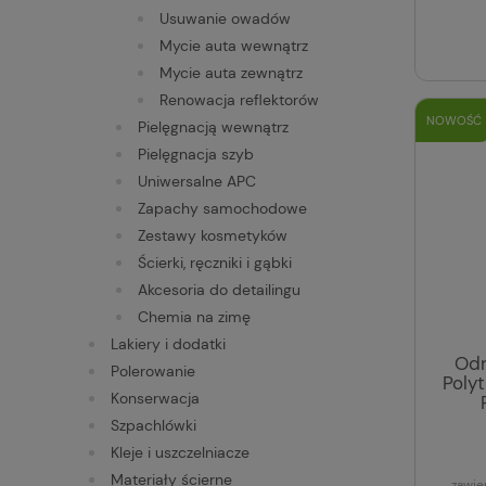
Usuwanie owadów
Mycie auta wewnątrz
Mycie auta zewnątrz
Renowacja reflektorów
NOWOŚĆ
Pielęgnacją wewnątrz
Pielęgnacja szyb
Uniwersalne APC
Zapachy samochodowe
Zestawy kosmetyków
Ścierki, ręczniki i gąbki
Akcesoria do detailingu
Chemia na zimę
Lakiery i dodatki
Odn
Polerowanie
Polyt
Konserwacja
Szpachlówki
Kleje i uszczelniacze
Materiały ścierne
zawie