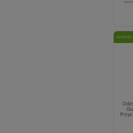
zawie
NOWOŚĆ
Odż
Gu
Przy