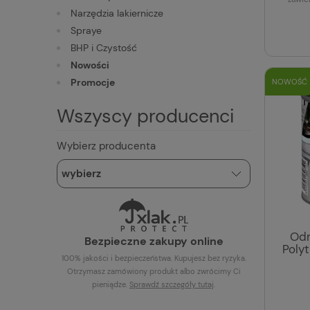
Narzędzia lakiernicze
Spraye
BHP i Czystość
Nowości
Promocje
NOWOŚĆ
Wszyscy producenci
Wybierz producenta
Odn
Bezpieczne zakupy online
Polyt
100% jakości i bezpieczeństwa. Kupujesz bez ryzyka.
Otrzymasz zamówiony produkt albo zwrócimy Ci
pieniądze.
Sprawdź szczegóły
tutaj
.