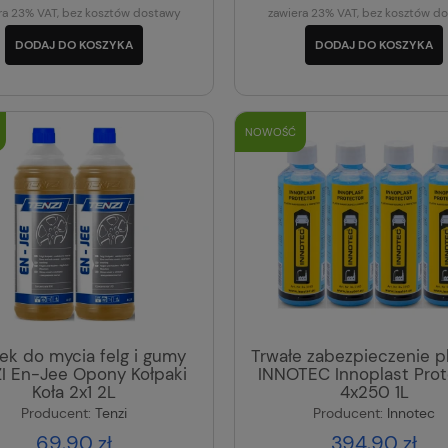
ra 23% VAT, bez kosztów dostawy
zawiera 23% VAT, bez kosztów d
DODAJ DO KOSZYKA
DODAJ DO KOSZYKA
NOWOŚĆ
ek do mycia felg i gumy
Trwałe zabezpieczenie p
I En-Jee Opony Kołpaki
INNOTEC Innoplast Prot
Koła 2x1 2L
4x250 1L
Producent:
Tenzi
Producent:
Innotec
69,90 zł
394,90 zł