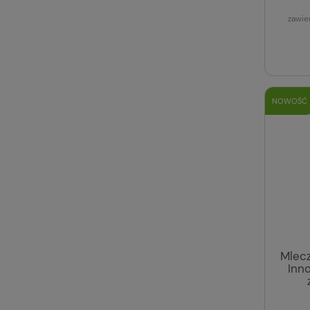
zawie
NOWOŚĆ
Mlecz
Inn