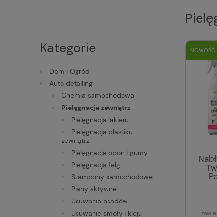
Pielę
Kategorie
NOWOŚĆ
Dom i Ogród
Auto detailing
Chemia samochodowa
Pielęgnacja zewnątrz
Pielęgnacja lakieru
Pielęgnacja plastiku
zewnątrz
Pielęgnacja opon i gumy
Nabł
Pielęgnacja felg
Tw
Po
Szampony samochodowe
Piany aktywne
Usuwanie osadów
Usuwanie smoły i kleju
zawie