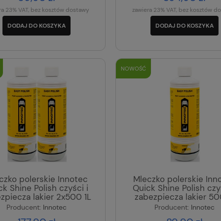
ra 23% VAT, bez kosztów dostawy
zawiera 23% VAT, bez kosztów d
DODAJ DO KOSZYKA
DODAJ DO KOSZYKA
NOWOŚĆ
czko polerskie Innotec
Mleczko polerskie Inn
ck Shine Polish czyści i
Quick Shine Polish czyś
zpiecza lakier 2x500 1L
zabezpiecza lakier 5
Producent:
Innotec
Producent:
Innotec