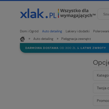
Dom i Ogród
Auto detailing
Lakiery i dodatki
Polerowan
»
»
Auto detailing
Pielęgnacja zewnątrz
Nowości
DARMOWA DOSTAWA
OD 300 ZŁ &
ŁATWE ZWROTY
Opcj
Kategor
Twoja c
Promoc