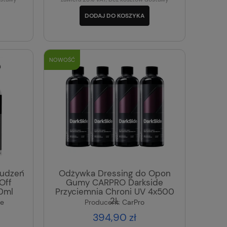
DODAJ DO KOSZYKA
NOWOŚĆ
rudzeń
Odżywka Dressing do Opon
Off
Gumy CARPRO Darkside
0ml
Przyciemnia Chroni UV 4x500
2L
e
Producent:
CarPro
394,90 zł