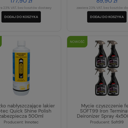
177,90 zł
89,90 zł
ra 23% VAT, bez kosztów dostawy
zawiera 23% VAT, bez kosztów d
DODAJ DO KOSZYKA
DODAJ DO KOSZYKA
NOWOŚĆ
ko nabłyszczające lakier
Mycie czyszczenie fe
otec Quick Shine Polish
SOFT99 Iron Termina
zabezpiecza 500ml
Deironizer Spray 4x50
Producent:
Innotec
Producent:
Soft99