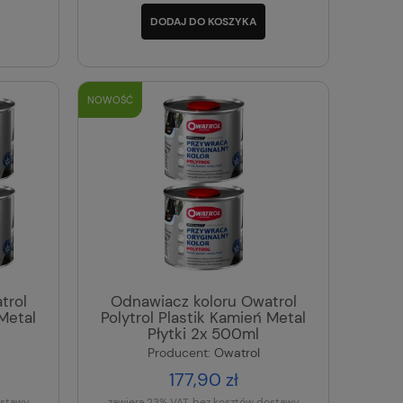
DODAJ DO KOSZYKA
NOWOŚĆ
trol
Odnawiacz koloru Owatrol
 Metal
Polytrol Plastik Kamień Metal
Płytki 2x 500ml
Producent:
Owatrol
177,90 zł
ostawy
zawiera 23% VAT, bez kosztów dostawy