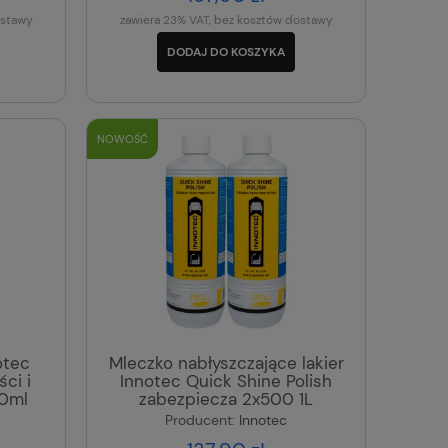
ostawy
zawiera 23% VAT, bez kosztów dostawy
DODAJ DO KOSZYKA
NOWOŚĆ
otec
Mleczko nabłyszczające lakier
ci i
Innotec Quick Shine Polish
00ml
zabezpiecza 2x500 1L
Producent:
Innotec