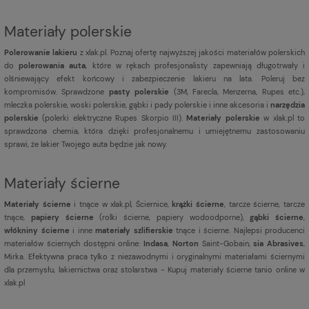
Materiały polerskie
Polerowanie lakieru
z xlak.pl. Poznaj ofertę najwyższej jakości materiałów polerskich
do
polerowania auta
, które w rękach profesjonalisty zapewniają długotrwały i
olśniewający efekt końcowy i zabezpieczenie lakieru na lata. Poleruj bez
kompromisów. Sprawdzone
pasty polerskie
(3M, Farecla, Menzerna, Rupes etc.),
mleczka polerskie, woski polerskie, gąbki i pady polerskie i inne akcesoria i
narzędzia
polerskie
(polerki elektryczne Rupes Skorpio III).
Materiały polerskie
w xlak.pl to
sprawdzona chemia, która dzięki profesjonalnemu i umiejętnemu zastosowaniu
sprawi, że lakier Twojego auta będzie jak nowy.
Materiały ścierne
Materiały ścierne
i tnące w xlak.pl, Ściernice,
krążki ścierne
, tarcze ścierne, tarcze
tnące,
papiery ścierne
(rolki ścierne, papiery wodoodporne),
gąbki ścierne
,
włókniny ścierne
i inne
materiały szlifierskie
tnące i ścierne. Najlepsi producenci
materiałów ściernych dostępni online:
Indasa
,
Norton
Saint-Gobain,
sia Abrasives
,
Mirka. Efektywna praca tylko z niezawodnymi i oryginalnymi materiałami ściernymi
dla przemysłu, lakiernictwa oraz stolarstwa - Kupuj materiały ścierne tanio online w
xlak.pl