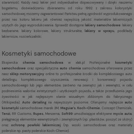
staranność. Każdy nasz lakier jest indywidualnie dopasowywany i dzięki naszemu
bogatemu, doświadczeniu zbieranemu od roku 1992 z zakresu kolorystyki
samochodowej możemy zagwarantować Państwu pełną zgodność wyprodukowanego
przez nas koloru lakieru jak również najwyższą jakość materiałów lakierniczych
użytych do jego wyprodukowania. Sprawdź dostępne
lakiery samochodowe
: lakiery
bezbarwne, lakiery kolorowe, lakiery strukturalne,
lakiery w sprayu
, podkłady
lakiernicze, rozcieńczalniki.
Kosmetyki samochodowe
Ekspercka
chemia samochodowa
w xlak.pl Profesjonalne
kosmetyki
samochodowe
oraz specjalistyczna
auto chemia
samochodowa oferowana przez
nasz
sklep motoryzacyjny
online to profesjonalne środki do kompleksowego auto
detailingu, kompleksowego czyszczenia, renowacji i konserwacji pojazdu
samochodowego lub jego elementów, zarówno na zewnątrz jak i wewnątrz, w celu
podniesienia walorów estetycznych i użytkowych pojazdu, a także przedłużenia jego
żywotności w jak najlepszym stanie wizualnym zbliżonym do fabrycznego
(
Wikipedia
).
Auto detailing
na najwyższym poziomie. Oferujemy najlepsze
auto
kosmetyki
samochodowe marek 3M,
Meguiar's
,
Koch-Chemie
, Concept Chemicals,
Tenzi
, RR Customs,
Rupes
, Menzerna,
Soft99
umożliwiające efektywne
mycie auta
,
pielęgnację elementów wewnętrznych i zewnętrznych (np. plastików, poszyć ze skóry)
oraz
ochronę powłoki lakierniczej
(np. woski samochodowe oraz materiały
polerskie np. pasty polerskie Koch-Chemie).