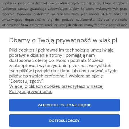
uzyskania poziom w technologiach natryskowych, to narzędzie, które w rękach
fachowca zawsze gwarantuje zadowalające efekty końcowe wykonywanych prac.
Obecnie topowym pistoletem lakierniczym Sata jest model SATAjet 5500 X
umożliwiający dopasowanie się do potrzeb użytkownika. Oprócz pistoletów
lakierniczych SATA, światowej marki nr 1 w tej dziedzinie, mamy w ofercie również inne
pistolety lakiernicze
renomowanych marek np. Iwata,
Sagola,
DeVILBISS,
Aeromexim.
Dbamy o Twoją prywatność w xlak.pl
Pliki cookies i pokrewne im technologie umożliwiają
poprawne działanie strony i pomagają nam
dostosować ofertę do Twoich potrzeb. Możesz
zaakceptować wykorzystanie przez nas wszystkich
tych plików i przejść do sklepu lub dostosować użycie
plików do swoich preferencji, wybierając opcję
© Internetowy sklep lakier
niczy xlak.pl
★
★
★
★
★
"Dostosuj zgody".
xlak.pl to godny zaufania sklep z topową obsługą klienta
Więcej o plikach cookies przeczytasz w naszej
oferujący profesjonalną chemie online, kosmetyki do auto detailingu,
Polityce prywatności.
chemia domową, chemie ogrodniczą, lakiery samochodowe i środki do
konserwacji auta.
ZAAKCEPTUJ TYLKO NIEZBĘDNE
Wszystko Dla Lakierni™ - Innowacja i technologia w handlu od 1992
r
.
100% Polska firma.
NIP: 6792981694
Wszystkie znaki towarowe, loga, nazwy, opisy zostały użyte jedynie w celach
DOSTOSUJ ZGODY
informacyjnych.
Kopiowanie jakichkolwiek treści będących własnością