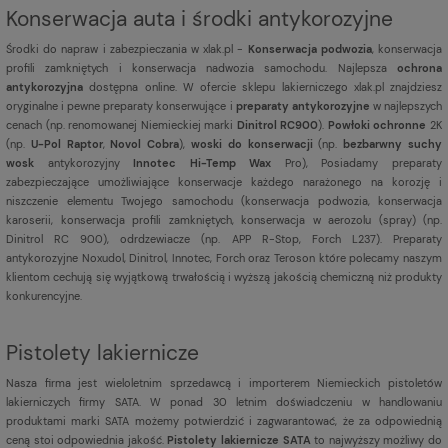
Konserwacja auta i środki antykorozyjne
Środki do napraw i zabezpieczania w xlak.pl -
Konserwacja podwozia
, konserwacja
profili zamkniętych i konserwacja nadwozia samochodu. Najlepsza
ochrona
antykorozyjna
dostępna online. W ofercie sklepu lakierniczego xlak.pl znajdziesz
oryginalne i pewne preparaty konserwujące i
preparaty antykorozyjne
w najlepszych
cenach (np. renomowanej Niemieckiej marki
Dinitrol RC900
).
Powłoki ochronne
2K
(np.
U-Pol Raptor
,
Novol Cobra
),
woski do konserwacji
(np.
bezbarwny suchy
wosk
antykorozyjny
Innotec Hi-Temp Wax
Pro), Posiadamy preparaty
zabezpieczające umożliwiające konserwacje każdego narażonego na korozję i
niszczenie elementu Twojego samochodu (konserwacja podwozia, konserwacja
karoserii, konserwacja profili zamkniętych, konserwacja w aerozolu (spray) (np.
Dinitrol RC 900), odrdzewiacze (np. APP R-Stop, Forch L237). Preparaty
antykorozyjne Noxudol, Dinitrol, Innotec, Forch oraz Teroson które polecamy naszym
klientom cechują się wyjątkową trwałością i wyższą jakością chemiczną niż produkty
konkurencyjne.
Pistolety lakiernicze
Nasza firma jest
wieloletnim sprzedawcą i importerem Niemieckich pistoletów
lakierniczych firmy SATA. W ponad 30 letnim doświadczeniu w handlowaniu
produktami marki SATA możemy potwierdzić i zagwarantować, że za odpowiednią
ceną stoi odpowiednia jakość.
Pistolety lakiernicze SATA
to najwyższy możliwy do