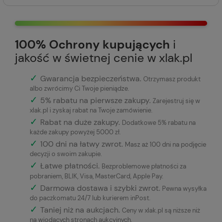
100% Ochrony kupujących
i
jakość w świetnej cenie w xlak.pl
✓
Gwarancja bezpieczeństwa
.
Otrzymasz produkt
albo zwrócimy Ci Twoje pieniądze.
✓
5% rabatu na pierwsze zakupy.
Zarejestruj się w
xlak.pl i zyskaj rabat na Twoje zamówienie.
✓
Rabat na duże zakupy.
Dodatkowe 5% rabatu na
każde zakupy powyżej 5000 zł.
✓
100 dni na łatwy zwrot.
Masz aż 100 dni na podjęcie
decyzji o swoim zakupie.
✓
Łatwe płatności
.
Bezproblemowe płatności za
pobraniem, BLIK, Visa, MasterCard, Apple Pay.
✓
Darmowa dostawa i szybki zwrot.
Pewna wysyłka
do paczkomatu 24/7 lub kurierem inPost.
✓
Taniej niż na aukcjach.
Ceny w xlak.pl są niższe niż
na wiodących stronach aukcyjnych.