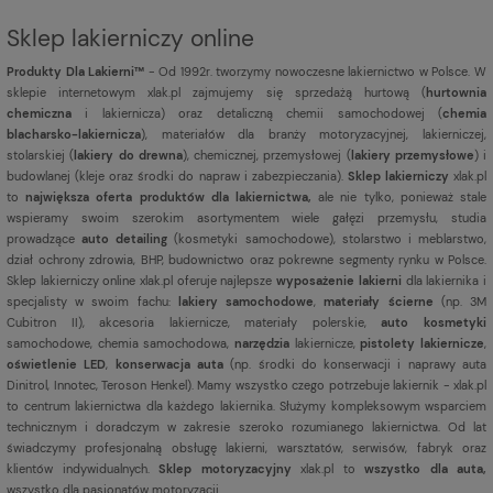
Sklep lakierniczy online
Produkty Dla Lakierni™
- Od 1992r. tworzymy nowoczesne lakiernictwo w Polsce. W
sklepie internetowym xlak.pl zajmujemy się sprzedażą hurtową (
hurtownia
chemiczna
i lakiernicza) oraz detaliczną chemii samochodowej (
chemia
blacharsko-lakiernicza
), materiałów dla branży motoryzacyjnej, lakierniczej,
stolarskiej (
lakiery do drewna
), chemicznej, przemysłowej (
lakiery przemysłowe
) i
budowlanej (kleje oraz środki do napraw i zabezpieczania).
Sklep lakierniczy
xlak.pl
to
największa oferta produktów dla lakiernictwa,
ale nie tylko, ponieważ stale
wspieramy swoim szerokim asortymentem wiele gałęzi przemysłu, studia
prowadzące
auto detailing
(kosmetyki samochodowe), stolarstwo i meblarstwo,
dział ochrony zdrowia, BHP, budownictwo oraz pokrewne segmenty rynku w Polsce.
Sklep lakierniczy online xlak.pl oferuje najlepsze
wyposażenie lakierni
dla lakiernika i
specjalisty w swoim fachu:
lakiery samochodowe
,
materiały ścierne
(np. 3M
Cubitron II), akcesoria lakiernicze, materiały polerskie,
auto kosmetyki
samochodowe, chemia samochodowa,
narzędzia
lakiernicze,
pistolety lakiernicze
,
oświetlenie LED
,
konserwacja auta
(np. środki do konserwacji i naprawy auta
Dinitrol, Innotec, Teroson Henkel). Mamy wszystko czego potrzebuje lakiernik - xlak.pl
to centrum lakiernictwa dla każdego lakiernika. Służymy kompleksowym wsparciem
technicznym i doradczym w zakresie szeroko rozumianego lakiernictwa. Od lat
świadczymy profesjonalną obsługę lakierni, warsztatów, serwisów, fabryk oraz
klientów indywidualnych.
Sklep motoryzacyjny
xlak.pl to
wszystko dla auta,
wszystko dla pasjonatów motoryzacji.