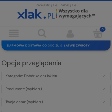
Zarejestruj się
Zaloguj się
DARMOWA DOSTAWA
OD 300 ZŁ &
ŁATWE ZWROTY
100 DNI
NA ZWROT
BEZPIECZNE ZAKUPY
BEZ REJESTRACJI
Opcje przeglądania
SOLIDNE
EKO PAKOWANIE
30 LAT
NA RYNKU
Kategorie: Dobór koloru lakieru
Producent: (wybierz)
Twoja cena: (wybierz)