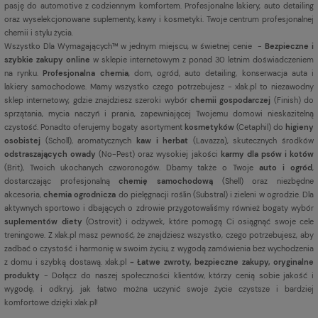
pasję do automotive z codziennym komfortem. Profesjonalne lakiery, auto detailing
oraz wyselekcjonowane suplementy, kawy i kosmetyki. Twoje centrum profesjonalnej
chemii i stylu życia.
Wszystko Dla Wymagających™ w jednym miejscu, w świetnej cenie -
Bezpieczne i
szybkie zakupy online
w sklepie internetowym z ponad 30 letnim doświadczeniem
na rynku.
Profesjonalna chemia
, dom, ogród, auto detailing, konserwacja auta i
lakiery samochodowe. Mamy wszystko czego potrzebujesz - xlak.pl to niezawodny
sklep internetowy, gdzie znajdziesz szeroki wybór
chemii gospodarczej
(Finish) do
sprzątania, mycia naczyń i prania, zapewniającej Twojemu domowi nieskazitelną
czystość. Ponadto oferujemy bogaty asortyment
kosmetyków
(Cetaphil) do
higieny
osobistej
(Scholl), aromatycznych
kaw i herbat
(Lavazza), skutecznych środków
odstraszających owady
(No-Pest) oraz wysokiej jakości
karmy dla psów i kotów
(Brit), Twoich ukochanych czworonogów. Dbamy także o Twoje
auto i ogród
,
dostarczając profesjonalną
chemię samochodową
(Shell) oraz niezbędne
akcesoria,
chemia ogrodnicza
do pielęgnacji roślin (Substral) i zieleni w ogrodzie. Dla
aktywnych sportowo i dbających o zdrowie przygotowaliśmy również bogaty wybór
suplementów diety
(Ostrovit) i odżywek, które pomogą Ci osiągnąć swoje cele
treningowe. Z xlak.pl masz pewność, że znajdziesz wszystko, czego potrzebujesz, aby
zadbać o czystość i harmonię w swoim życiu, z wygodą zamówienia bez wychodzenia
z domu i szybką dostawą. xlak.pl
- Łatwe zwroty, bezpieczne zakupy, oryginalne
produkty
- Dołącz do naszej społeczności klientów, którzy cenią sobie jakość i
wygodę, i odkryj, jak łatwo można uczynić swoje życie czystsze i bardziej
komfortowe dzięki xlak.pl!