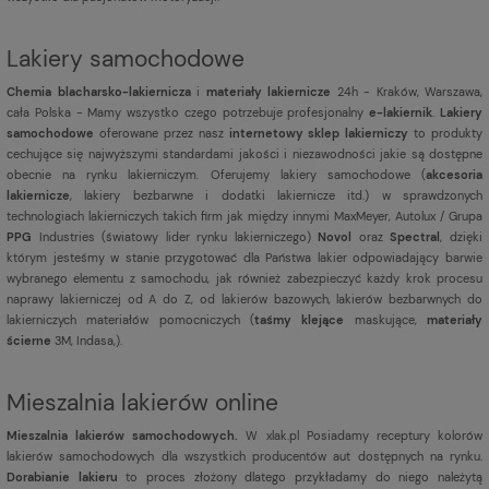
Lakiery samochodowe
Chemia blacharsko-lakiernicza
i
materiały lakiernicze
24h - Kraków, Warszawa,
cała Polska - Mamy wszystko czego potrzebuje profesjonalny
e-lakiernik
.
Lakiery
samochodowe
oferowane przez nasz
internetowy sklep lakierniczy
to produkty
cechujące się najwyższymi standardami jakości i niezawodności jakie są dostępne
obecnie na rynku lakierniczym. Oferujemy lakiery samochodowe (
akcesoria
lakiernicze
, lakiery bezbarwne i dodatki lakiernicze itd.) w sprawdzonych
technologiach lakierniczych takich firm jak między innymi MaxMeyer, Autolux / Grupa
PPG
Industries (światowy lider rynku lakierniczego)
Novol
oraz
Spectral
, dzięki
którym jesteśmy w stanie przygotować dla Państwa lakier odpowiadający barwie
wybranego elementu z samochodu, jak również zabezpieczyć każdy krok procesu
naprawy lakierniczej od A do Z, od lakierów bazowych, lakierów bezbarwnych do
lakierniczych materiałów pomocniczych (
taśmy klejące
maskujące,
materiały
ścierne
3M, Indasa,).
Mieszalnia lakierów online
Mieszalnia lakierów samochodowych.
W xlak.pl Posiadamy receptury kolorów
lakierów samochodowych dla wszystkich producentów aut dostępnych na rynku.
Dorabianie lakieru
to proces złożony dlatego przykładamy do niego należytą