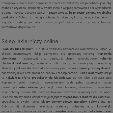
treningowe. Z xlak.pl masz pewność, że znajdziesz wszystko, czego potrzebujesz, aby
zadbać o czystość i harmonię w swoim życiu, z wygodą zamówienia bez wychodzenia
z domu i szybką dostawą. xlak.pl
- Łatwe zwroty, bezpieczne zakupy, oryginalne
produkty
- Dołącz do naszej społeczności klientów, którzy cenią sobie jakość i
wygodę, i odkryj, jak łatwo można uczynić swoje życie czystsze i bardziej
komfortowe dzięki xlak.pl!
Sklep lakierniczy online
Produkty Dla Lakierni™
- Od 1992r. tworzymy nowoczesne lakiernictwo w Polsce. W
sklepie internetowym xlak.pl zajmujemy się sprzedażą hurtową (
hurtownia
chemiczna
i lakiernicza) oraz detaliczną chemii samochodowej (
chemia
blacharsko-lakiernicza
), materiałów dla branży motoryzacyjnej, lakierniczej,
stolarskiej (
lakiery do drewna
), chemicznej, przemysłowej (
lakiery przemysłowe
) i
budowlanej (kleje oraz środki do napraw i zabezpieczania).
Sklep lakierniczy
xlak.pl
to
największa oferta produktów dla lakiernictwa,
ale nie tylko, ponieważ stale
wspieramy swoim szerokim asortymentem wiele gałęzi przemysłu, studia
prowadzące
auto detailing
(kosmetyki samochodowe), stolarstwo i meblarstwo,
dział ochrony zdrowia, BHP, budownictwo oraz pokrewne segmenty rynku w Polsce.
Sklep lakierniczy online xlak.pl oferuje najlepsze
wyposażenie lakierni
dla lakiernika i
specjalisty w swoim fachu:
lakiery samochodowe
,
materiały ścierne
(np. 3M
Cubitron II), akcesoria lakiernicze, materiały polerskie,
auto kosmetyki
samochodowe, chemia samochodowa,
narzędzia
lakiernicze,
pistolety lakiernicze
,