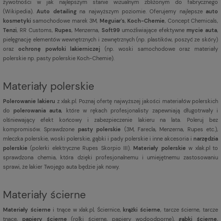
żywotności w jak najlepszym stanie wizualnym zbliżonym do fabrycznego
(
Wikipedia
).
Auto detailing
na najwyższym poziomie. Oferujemy najlepsze
auto
kosmetyki
samochodowe marek 3M,
Meguiar's
,
Koch-Chemie
, Concept Chemicals,
Tenzi
, RR Customs,
Rupes
, Menzerna,
Soft99
umożliwiające efektywne
mycie auta
,
pielęgnację elementów wewnętrznych i zewnętrznych (np. plastików, poszyć ze skóry)
oraz
ochronę powłoki lakierniczej
(np. woski samochodowe oraz materiały
polerskie np. pasty polerskie Koch-Chemie).
Materiały polerskie
Polerowanie lakieru
z xlak.pl. Poznaj ofertę najwyższej jakości materiałów polerskich
do
polerowania auta
, które w rękach profesjonalisty zapewniają długotrwały i
olśniewający efekt końcowy i zabezpieczenie lakieru na lata. Poleruj bez
kompromisów. Sprawdzone
pasty polerskie
(3M, Farecla, Menzerna, Rupes etc.),
mleczka polerskie, woski polerskie, gąbki i pady polerskie i inne akcesoria i
narzędzia
polerskie
(polerki elektryczne Rupes Skorpio III).
Materiały polerskie
w xlak.pl to
sprawdzona chemia, która dzięki profesjonalnemu i umiejętnemu zastosowaniu
sprawi, że lakier Twojego auta będzie jak nowy.
Materiały ścierne
Materiały ścierne
i tnące w xlak.pl, Ściernice,
krążki ścierne
, tarcze ścierne, tarcze
tnące,
papiery ścierne
(rolki ścierne, papiery wodoodporne),
gąbki ścierne
,