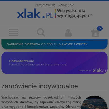
Zarejestruj się
Zaloguj się
DARMOWA DOSTAWA
OD 300 ZŁ &
ŁATWE ZWROTY
100 DNI
NA ZWROT
BEZPIECZNE ZAKUPY
BEZ REJESTRACJI
SOLIDNE
EKO PAKOWANIE
30 LAT
NA RYNKU
Zamówienie indywidualne
Wychodząc na przeciw oczekiwaniom naszych
wszystkich klientów, by zapewnić elastyczną ofertę
oraz wygodne i kompleksowe wsparcie. Oferujemy