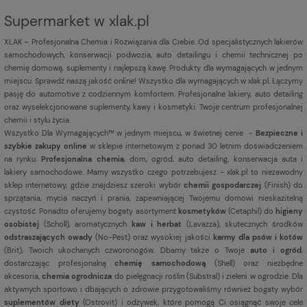
Supermarket w xlak.pl
XLAK – Profesjonalna Chemia i Rozwiązania dla Ciebie. Od specjalistycznych lakierów
samochodowych, konserwacji podwozia, auto detailingu i chemii technicznej po
chemię domową, suplementy i najlepszą kawę. Produkty dla wymagających w jednym
miejscu. Sprawdź naszą jakość online! Wszystko dla wymagających w xlak.pl. Łączymy
pasję do automotive z codziennym komfortem. Profesjonalne lakiery, auto detailing
oraz wyselekcjonowane suplementy, kawy i kosmetyki. Twoje centrum profesjonalnej
chemii i stylu życia.
Wszystko Dla Wymagających™ w jednym miejscu, w świetnej cenie -
Bezpieczne i
szybkie zakupy online
w sklepie internetowym z ponad 30 letnim doświadczeniem
na rynku.
Profesjonalna chemia
, dom, ogród, auto detailing, konserwacja auta i
lakiery samochodowe. Mamy wszystko czego potrzebujesz - xlak.pl to niezawodny
sklep internetowy, gdzie znajdziesz szeroki wybór
chemii gospodarczej
(Finish) do
sprzątania, mycia naczyń i prania, zapewniającej Twojemu domowi nieskazitelną
czystość. Ponadto oferujemy bogaty asortyment
kosmetyków
(Cetaphil) do
higieny
osobistej
(Scholl), aromatycznych
kaw i herbat
(Lavazza), skutecznych środków
odstraszających owady
(No-Pest) oraz wysokiej jakości
karmy dla psów i kotów
(Brit), Twoich ukochanych czworonogów. Dbamy także o Twoje
auto i ogród
,
dostarczając profesjonalną
chemię samochodową
(Shell) oraz niezbędne
akcesoria,
chemia ogrodnicza
do pielęgnacji roślin (Substral) i zieleni w ogrodzie. Dla
aktywnych sportowo i dbających o zdrowie przygotowaliśmy również bogaty wybór
suplementów diety
(Ostrovit) i odżywek, które pomogą Ci osiągnąć swoje cele