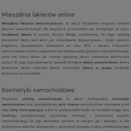
Mieszalnia lakierów online
Mieszalnia lakierów samochodowych.
W xlak.pl Posiadamy receptury kolorów
lakierów samochodowych dla wszystkich producentów aut dostępnych na rynku.
Dorabianie lakieru
to proces złożony dlatego przykładamy do niego należytą
staranność. Każdy nasz lakier jest indywidualnie dopasowywany i dzięki naszemu
bogatemu, doświadczeniu zbieranemu od roku 1992 z zakresu kolorystyki
samochodowej możemy zagwarantować Państwu pełną zgodność wyprodukowanego
przez nas koloru lakieru jak również najwyższą jakość materiałów lakierniczych
użytych do jego wyprodukowania. Sprawdź dostępne
lakiery samochodowe
: lakiery
bezbarwne, lakiery kolorowe, lakiery strukturalne,
lakiery w sprayu
, podkłady
lakiernicze, rozcieńczalniki.
Kosmetyki samochodowe
Ekspercka
chemia samochodowa
w xlak.pl Profesjonalne
kosmetyki
samochodowe
oraz specjalistyczna
auto chemia
samochodowa oferowana przez
nasz
sklep motoryzacyjny
online to profesjonalne środki do kompleksowego auto
detailingu, kompleksowego czyszczenia, renowacji i konserwacji pojazdu
samochodowego lub jego elementów, zarówno na zewnątrz jak i wewnątrz, w celu
podniesienia walorów estetycznych i użytkowych pojazdu, a także przedłużenia jego