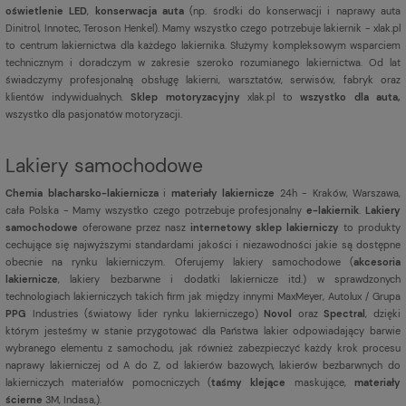
oświetlenie LED
,
konserwacja auta
(np. środki do konserwacji i naprawy auta
Dinitrol, Innotec, Teroson Henkel). Mamy wszystko czego potrzebuje lakiernik - xlak.pl
to centrum lakiernictwa dla każdego lakiernika. Służymy kompleksowym wsparciem
technicznym i doradczym w zakresie szeroko rozumianego lakiernictwa. Od lat
świadczymy profesjonalną obsługę lakierni, warsztatów, serwisów, fabryk oraz
klientów indywidualnych.
Sklep motoryzacyjny
xlak.pl to
wszystko dla auta,
wszystko dla pasjonatów motoryzacji.
Lakiery samochodowe
Chemia blacharsko-lakiernicza
i
materiały lakiernicze
24h - Kraków, Warszawa,
cała Polska - Mamy wszystko czego potrzebuje profesjonalny
e-lakiernik
.
Lakiery
samochodowe
oferowane przez nasz
internetowy sklep lakierniczy
to produkty
cechujące się najwyższymi standardami jakości i niezawodności jakie są dostępne
obecnie na rynku lakierniczym. Oferujemy lakiery samochodowe (
akcesoria
lakiernicze
, lakiery bezbarwne i dodatki lakiernicze itd.) w sprawdzonych
technologiach lakierniczych takich firm jak między innymi MaxMeyer, Autolux / Grupa
PPG
Industries (światowy lider rynku lakierniczego)
Novol
oraz
Spectral
, dzięki
którym jesteśmy w stanie przygotować dla Państwa lakier odpowiadający barwie
wybranego elementu z samochodu, jak również zabezpieczyć każdy krok procesu
naprawy lakierniczej od A do Z, od lakierów bazowych, lakierów bezbarwnych do
lakierniczych materiałów pomocniczych (
taśmy klejące
maskujące,
materiały
ścierne
3M, Indasa,).