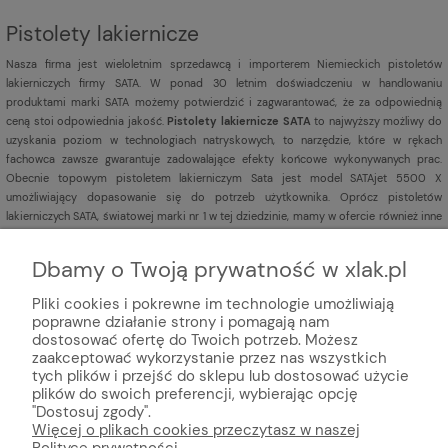
Pistolety lakiernicze
Nasza firma jest
wieloletnim sprzedawcą i importerem Niemieckich pistoletów
lakierniczych firmy SATA. W ponad 30 letnim doświadczeniu w handlowaniu
produktami marki SATA możemy potwierdzić i zagwarantować, że za odpowiednią
ceną stoi odpowiednia jakość.
Pistolety lakiernicze SATA
to najwyższy możliwy do
uzyskania poziom w technologiach natryskowych, to narzędzie, które w rękach
fachowca zawsze gwarantuje zadowalające efekty końcowe wykonywanych prac.
Obecnie topowym pistoletem lakierniczym Sata jest model SATAjet 5500 X
umożliwiający dopasowanie się do potrzeb użytkownika. Oprócz pistoletów
lakierniczych SATA, światowej marki nr 1 w tej dziedzinie, mamy w ofercie również inne
pistolety lakiernicze
renomowanych marek np. Iwata,
Sagola,
DeVILBISS,
Aeromexim.
Dbamy o Twoją prywatność w xlak.pl
Pliki cookies i pokrewne im technologie umożliwiają
poprawne działanie strony i pomagają nam
dostosować ofertę do Twoich potrzeb. Możesz
zaakceptować wykorzystanie przez nas wszystkich
tych plików i przejść do sklepu lub dostosować użycie
plików do swoich preferencji, wybierając opcję
© Internetowy sklep lakier
niczy xlak.pl
★
★
★
★
★
"Dostosuj zgody".
xlak.pl to godny zaufania sklep z topową obsługą klienta
Więcej o plikach cookies przeczytasz w naszej
oferujący profesjonalną chemie online, kosmetyki do auto detailingu,