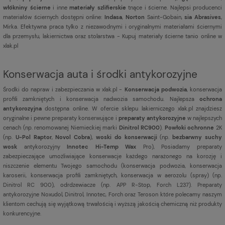
włókniny ścierne
i inne
materiały szlifierskie
tnące i ścierne. Najlepsi producenci
materiałów ściernych dostępni online:
Indasa
,
Norton
Saint-Gobain,
sia Abrasives
,
Mirka. Efektywna praca tylko z niezawodnymi i oryginalnymi materiałami ściernymi
dla przemysłu, lakiernictwa oraz stolarstwa - Kupuj materiały ścierne tanio online w
xlak.pl
Konserwacja auta i środki antykorozyjne
Środki do napraw i zabezpieczania w xlak.pl -
Konserwacja podwozia
, konserwacja
profili zamkniętych i konserwacja nadwozia samochodu. Najlepsza
ochrona
antykorozyjna
dostępna online. W ofercie sklepu lakierniczego xlak.pl znajdziesz
oryginalne i pewne preparaty konserwujące i
preparaty antykorozyjne
w najlepszych
cenach (np. renomowanej Niemieckiej marki
Dinitrol RC900
).
Powłoki ochronne
2K
(np.
U-Pol Raptor
,
Novol Cobra
),
woski do konserwacji
(np.
bezbarwny suchy
wosk
antykorozyjny
Innotec Hi-Temp Wax
Pro), Posiadamy preparaty
zabezpieczające umożliwiające konserwacje każdego narażonego na korozję i
niszczenie elementu Twojego samochodu (konserwacja podwozia, konserwacja
karoserii, konserwacja profili zamkniętych, konserwacja w aerozolu (spray) (np.
Dinitrol RC 900), odrdzewiacze (np. APP R-Stop, Forch L237). Preparaty
antykorozyjne Noxudol, Dinitrol, Innotec, Forch oraz Teroson które polecamy naszym
klientom cechują się wyjątkową trwałością i wyższą jakością chemiczną niż produkty
konkurencyjne.