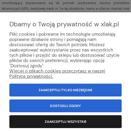
umożliwiający dopasowanie się do potrzeb użytkownika. Oprócz pistoletów
lakierniczych SATA, światowej marki nr 1 w tej dziedzinie, mamy w ofercie również inne
pistolety lakiernicze
renomowanych marek np. Iwata,
Sagola,
DeVILBISS,
Aeromexim.
Dbamy o Twoją prywatność w xlak.pl
Pliki cookies i pokrewne im technologie umożliwiają
poprawne działanie strony i pomagają nam
dostosować ofertę do Twoich potrzeb. Możesz
zaakceptować wykorzystanie przez nas wszystkich
tych plików i przejść do sklepu lub dostosować użycie
plików do swoich preferencji, wybierając opcję
© Internetowy sklep lakier
niczy xlak.pl
★
★
★
★
★
"Dostosuj zgody".
xlak.pl to godny zaufania sklep z topową obsługą klienta
Więcej o plikach cookies przeczytasz w naszej
oferujący profesjonalną chemie online, kosmetyki do auto detailingu,
Polityce prywatności.
chemia domową, chemie ogrodniczą, lakiery samochodowe i środki do
konserwacji auta.
ZAAKCEPTUJ TYLKO NIEZBĘDNE
Wszystko Dla Lakierni™ - Innowacja i technologia w handlu od 1992
r
.
100% Polska firma.
NIP: 6792981694
Wszystkie znaki towarowe, loga, nazwy, opisy zostały użyte jedynie w celach
DOSTOSUJ ZGODY
informacyjnych.
Kopiowanie jakichkolwiek treści będących własnością
Administratora sklepu - zabronione.
ZAAKCEPTUJ WSZYSTKIE