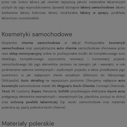
przez nas koloru lakieru jak również najwyższą jakość materiałów lakierniczych
użytych do jego wyprodukowania. Sprawdź dostępne
lakiery samochodowe
: lakiery
bezbarwne, lakiery kolorowe, lakiery strukturalne,
lakiery w sprayu
, podkłady
lakiernicze, rozcieńczalniki.
Kosmetyki samochodowe
Ekspercka
chemia samochodowa
w xlak.pl Profesjonalne
kosmetyki
samochodowe
oraz specjalistyczna
auto chemia
samochodowa oferowana przez
nasz
sklep motoryzacyjny
online to profesjonalne środki do kompleksowego auto
detailingu, kompleksowego czyszczenia, renowacji i konserwacji pojazdu
samochodowego lub jego elementów, zarówno na zewnątrz jak i wewnątrz, w celu
podniesienia walorów estetycznych i użytkowych pojazdu, a także przedłużenia jego
żywotności w jak najlepszym stanie wizualnym zbliżonym do fabrycznego
(
Wikipedia
).
Auto detailing
na najwyższym poziomie. Oferujemy najlepsze
auto
kosmetyki
samochodowe marek 3M,
Meguiar's
,
Koch-Chemie
, Concept Chemicals,
Tenzi
, RR Customs,
Rupes
, Menzerna,
Soft99
umożliwiające efektywne
mycie auta
,
pielęgnację elementów wewnętrznych i zewnętrznych (np. plastików, poszyć ze skóry)
oraz
ochronę powłoki lakierniczej
(np. woski samochodowe oraz materiały
polerskie np. pasty polerskie Koch-Chemie).
Materiały polerskie