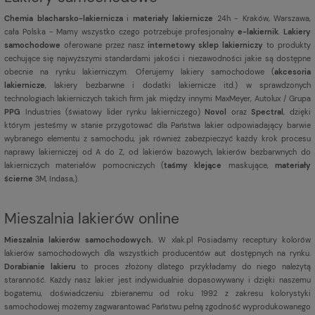
Chemia blacharsko-lakiernicza
i
materiały lakiernicze
24h - Kraków, Warszawa,
cała Polska - Mamy wszystko czego potrzebuje profesjonalny
e-lakiernik
.
Lakiery
samochodowe
oferowane przez nasz
internetowy sklep lakierniczy
to produkty
cechujące się najwyższymi standardami jakości i niezawodności jakie są dostępne
obecnie na rynku lakierniczym. Oferujemy lakiery samochodowe (
akcesoria
lakiernicze
, lakiery bezbarwne i dodatki lakiernicze itd.) w sprawdzonych
technologiach lakierniczych takich firm jak między innymi MaxMeyer, Autolux / Grupa
PPG
Industries (światowy lider rynku lakierniczego)
Novol
oraz
Spectral
, dzięki
którym jesteśmy w stanie przygotować dla Państwa lakier odpowiadający barwie
wybranego elementu z samochodu, jak również zabezpieczyć każdy krok procesu
naprawy lakierniczej od A do Z, od lakierów bazowych, lakierów bezbarwnych do
lakierniczych materiałów pomocniczych (
taśmy klejące
maskujące,
materiały
ścierne
3M, Indasa,).
Mieszalnia lakierów online
Mieszalnia lakierów samochodowych.
W xlak.pl Posiadamy receptury kolorów
lakierów samochodowych dla wszystkich producentów aut dostępnych na rynku.
Dorabianie lakieru
to proces złożony dlatego przykładamy do niego należytą
staranność. Każdy nasz lakier jest indywidualnie dopasowywany i dzięki naszemu
bogatemu, doświadczeniu zbieranemu od roku 1992 z zakresu kolorystyki
samochodowej możemy zagwarantować Państwu pełną zgodność wyprodukowanego