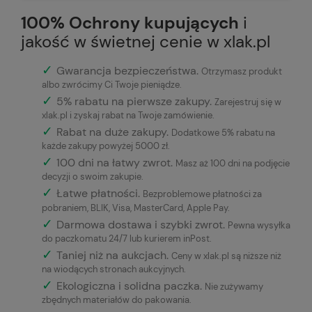
100% Ochrony kupujących
i
jakość w świetnej cenie w xlak.pl
✓
Gwarancja bezpieczeństwa
.
Otrzymasz produkt
albo zwrócimy Ci Twoje pieniądze.
✓
5% rabatu na pierwsze zakupy.
Zarejestruj się w
xlak.pl i zyskaj rabat na Twoje zamówienie.
✓
Rabat na duże zakupy.
Dodatkowe 5% rabatu na
każde zakupy powyżej 5000 zł.
✓
100 dni na łatwy zwrot.
Masz aż 100 dni na podjęcie
decyzji o swoim zakupie.
✓
Łatwe płatności
.
Bezproblemowe płatności za
pobraniem, BLIK, Visa, MasterCard, Apple Pay.
✓
Darmowa dostawa i szybki zwrot.
Pewna wysyłka
do paczkomatu 24/7 lub kurierem inPost.
✓
Taniej niż na aukcjach.
Ceny w xlak.pl są niższe niż
na wiodących stronach aukcyjnych.
✓
Ekologiczna i solidna paczka.
Nie zużywamy
zbędnych materiałów do pakowania.