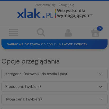
Zarejestruj się
Zaloguj się
DARMOWA DOSTAWA
OD 300 ZŁ &
ŁATWE ZWROTY
100 DNI
NA ZWROT
BEZPIECZNE ZAKUPY
BEZ REJESTRACJI
Opcje przeglądania
SOLIDNE
EKO PAKOWANIE
30 LAT
NA RYNKU
Kategorie: Dozowniki do mydła i past
Producent: (wybierz)
Twoja cena: (wybierz)