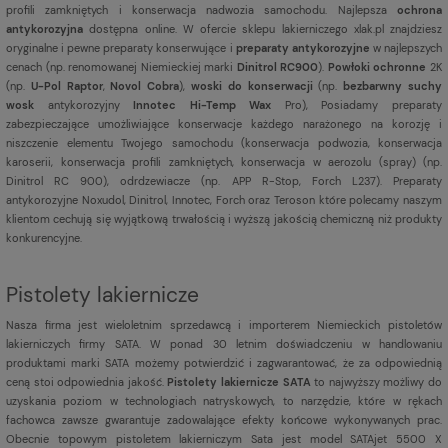
profili zamkniętych i konserwacja nadwozia samochodu. Najlepsza
ochrona
antykorozyjna
dostępna online. W ofercie sklepu lakierniczego xlak.pl znajdziesz
oryginalne i pewne preparaty konserwujące i
preparaty antykorozyjne
w najlepszych
cenach (np. renomowanej Niemieckiej marki
Dinitrol RC900
).
Powłoki ochronne
2K
(np.
U-Pol Raptor
,
Novol Cobra
),
woski do konserwacji
(np.
bezbarwny suchy
wosk
antykorozyjny
Innotec Hi-Temp Wax
Pro), Posiadamy preparaty
zabezpieczające umożliwiające konserwacje każdego narażonego na korozję i
niszczenie elementu Twojego samochodu (konserwacja podwozia, konserwacja
karoserii, konserwacja profili zamkniętych, konserwacja w aerozolu (spray) (np.
Dinitrol RC 900), odrdzewiacze (np. APP R-Stop, Forch L237). Preparaty
antykorozyjne Noxudol, Dinitrol, Innotec, Forch oraz Teroson które polecamy naszym
klientom cechują się wyjątkową trwałością i wyższą jakością chemiczną niż produkty
konkurencyjne.
Pistolety lakiernicze
Nasza firma jest
wieloletnim sprzedawcą i importerem Niemieckich pistoletów
lakierniczych firmy SATA. W ponad 30 letnim doświadczeniu w handlowaniu
produktami marki SATA możemy potwierdzić i zagwarantować, że za odpowiednią
ceną stoi odpowiednia jakość.
Pistolety lakiernicze SATA
to najwyższy możliwy do
uzyskania poziom w technologiach natryskowych, to narzędzie, które w rękach
fachowca zawsze gwarantuje zadowalające efekty końcowe wykonywanych prac.
Obecnie topowym pistoletem lakierniczym Sata jest model SATAjet 5500 X