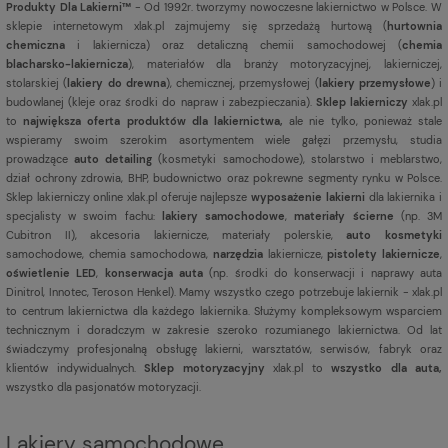
Produkty Dla Lakierni™
- Od 1992r. tworzymy nowoczesne lakiernictwo w Polsce. W
sklepie internetowym xlak.pl zajmujemy się sprzedażą hurtową (
hurtownia
chemiczna
i lakiernicza) oraz detaliczną chemii samochodowej (
chemia
blacharsko-lakiernicza
), materiałów dla branży motoryzacyjnej, lakierniczej,
stolarskiej (
lakiery do drewna
), chemicznej, przemysłowej (
lakiery przemysłowe
) i
budowlanej (kleje oraz środki do napraw i zabezpieczania).
Sklep lakierniczy
xlak.pl
to
największa oferta produktów dla lakiernictwa,
ale nie tylko, ponieważ stale
wspieramy swoim szerokim asortymentem wiele gałęzi przemysłu, studia
prowadzące
auto detailing
(kosmetyki samochodowe), stolarstwo i meblarstwo,
dział ochrony zdrowia, BHP, budownictwo oraz pokrewne segmenty rynku w Polsce.
Sklep lakierniczy online xlak.pl oferuje najlepsze
wyposażenie lakierni
dla lakiernika i
specjalisty w swoim fachu:
lakiery samochodowe
,
materiały ścierne
(np. 3M
Cubitron II), akcesoria lakiernicze, materiały polerskie,
auto kosmetyki
samochodowe, chemia samochodowa,
narzędzia
lakiernicze,
pistolety lakiernicze
,
oświetlenie LED
,
konserwacja auta
(np. środki do konserwacji i naprawy auta
Dinitrol, Innotec, Teroson Henkel). Mamy wszystko czego potrzebuje lakiernik - xlak.pl
to centrum lakiernictwa dla każdego lakiernika. Służymy kompleksowym wsparciem
technicznym i doradczym w zakresie szeroko rozumianego lakiernictwa. Od lat
świadczymy profesjonalną obsługę lakierni, warsztatów, serwisów, fabryk oraz
klientów indywidualnych.
Sklep motoryzacyjny
xlak.pl to
wszystko dla auta,
wszystko dla pasjonatów motoryzacji.
Lakiery samochodowe