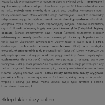
Wszystko Dla Wymagających™ w jednym miejscu, w świetnej cenie -
Bezpieczne i
szybkie zakupy online
w sklepie internetowym z ponad 30 letnim doświadczeniem
na rynku.
Profesjonalna chemia
, dom, ogród, auto detailing, konserwacja auta i
lakiery samochodowe. Mamy wszystko czego potrzebujesz - xlak.pl to niezawodny
sklep internetowy, gdzie znajdziesz szeroki wybór
chemii gospodarczej
(Finish) do
sprzątania, mycia naczyń i prania, zapewniającej Twojemu domowi nieskazitelną
czystość. Ponadto oferujemy bogaty asortyment
kosmetyków
(Cetaphil) do
higieny
osobistej
(Scholl), aromatycznych
kaw i herbat
(Lavazza), skutecznych środków
odstraszających owady
(No-Pest) oraz wysokiej jakości
karmy dla psów i kotów
(Brit), Twoich ukochanych czworonogów. Dbamy także o Twoje
auto i ogród
,
dostarczając profesjonalną
chemię samochodową
(Shell) oraz niezbędne
akcesoria,
chemia ogrodnicza
do pielęgnacji roślin (Substral) i zieleni w ogrodzie. Dla
aktywnych sportowo i dbających o zdrowie przygotowaliśmy również bogaty wybór
suplementów diety
(Ostrovit) i odżywek, które pomogą Ci osiągnąć swoje cele
treningowe. Z xlak.pl masz pewność, że znajdziesz wszystko, czego potrzebujesz, aby
zadbać o czystość i harmonię w swoim życiu, z wygodą zamówienia bez wychodzenia
z domu i szybką dostawą. xlak.pl
- Łatwe zwroty, bezpieczne zakupy, oryginalne
produkty
- Dołącz do naszej społeczności klientów, którzy cenią sobie jakość i
wygodę, i odkryj, jak łatwo można uczynić swoje życie czystsze i bardziej
komfortowe dzięki xlak.pl!
Sklep lakierniczy online