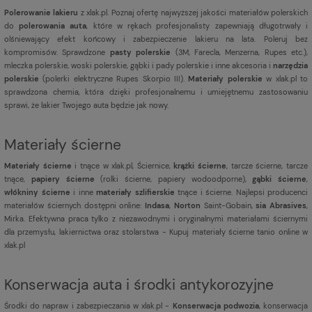
Polerowanie lakieru
z xlak.pl. Poznaj ofertę najwyższej jakości materiałów polerskich
do
polerowania auta
, które w rękach profesjonalisty zapewniają długotrwały i
olśniewający efekt końcowy i zabezpieczenie lakieru na lata. Poleruj bez
kompromisów. Sprawdzone
pasty polerskie
(3M, Farecla, Menzerna, Rupes etc.),
mleczka polerskie, woski polerskie, gąbki i pady polerskie i inne akcesoria i
narzędzia
polerskie
(polerki elektryczne Rupes Skorpio III).
Materiały polerskie
w xlak.pl to
sprawdzona chemia, która dzięki profesjonalnemu i umiejętnemu zastosowaniu
sprawi, że lakier Twojego auta będzie jak nowy.
Materiały ścierne
Materiały ścierne
i tnące w xlak.pl, Ściernice,
krążki ścierne
, tarcze ścierne, tarcze
tnące,
papiery ścierne
(rolki ścierne, papiery wodoodporne),
gąbki ścierne
,
włókniny ścierne
i inne
materiały szlifierskie
tnące i ścierne. Najlepsi producenci
materiałów ściernych dostępni online:
Indasa
,
Norton
Saint-Gobain,
sia Abrasives
,
Mirka. Efektywna praca tylko z niezawodnymi i oryginalnymi materiałami ściernymi
dla przemysłu, lakiernictwa oraz stolarstwa - Kupuj materiały ścierne tanio online w
xlak.pl
Konserwacja auta i środki antykorozyjne
Środki do napraw i zabezpieczania w xlak.pl -
Konserwacja podwozia
, konserwacja