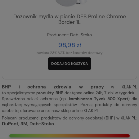
Dozownik mydła w pianie DEB Proline Chrome
Border 1L
Producent:
Deb-Stoko
98,98 zł
zawiera 23% VAT, bez kosztów dostawy
DODAJ DO KOSZYKA
BHP i ochrona zdrowia w pracy
w XLAK.PL
to specjalistyczne
produkty BHP
dostępne online 24h, 7 dni w tygodniu.
Sprawdzona odzież ochronna (np.
kombinezon Tyvek 500 Xpert
) dla
najbardziej wymagających specjalistów. Poznaj produkty do ochrony
osobistej oferowane przez nasz sklep online XLAK.PL.
Polecani producenci produktów do ochrony osobistej (BHP) w XLAK.PL:
DuPont
,
3M
,
Deb-Stoko
.