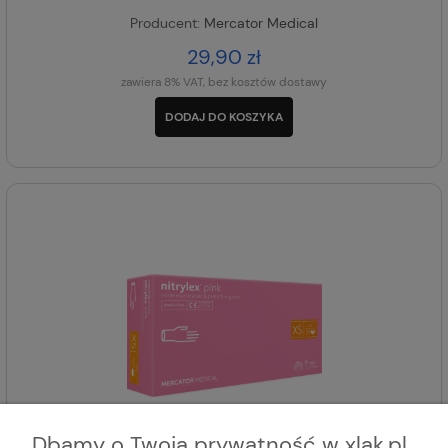
Producent:
Mercator Medical
29,90 zł
zawiera 8% VAT, bez kosztów dostawy
DODAJ DO KOSZYKA
Dbamy o Twoją prywatność w xlak.pl