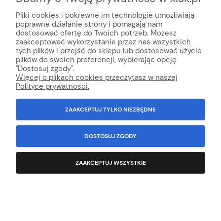
Różowe rękawice nitrylowe MERCATOR Nitrylex
Pink XS
Pliki cookies i pokrewne im technologie umożliwiają
poprawne działanie strony i pomagają nam
dostosować ofertę do Twoich potrzeb. Możesz
Producent:
Mercator Medical
zaakceptować wykorzystanie przez nas wszystkich
29,90 zł
tych plików i przejść do sklepu lub dostosować użycie
plików do swoich preferencji, wybierając opcję
zawiera 8% VAT, bez kosztów dostawy
"Dostosuj zgody".
Więcej o plikach cookies przeczytasz w naszej
DODAJ DO KOSZYKA
Polityce prywatności.
ZAAKCEPTUJ TYLKO NIEZBĘDNE
DOSTOSUJ ZGODY
ZAAKCEPTUJ WSZYSTKIE