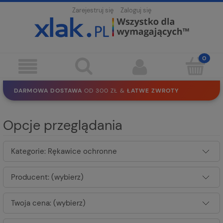
Zarejestruj się
Zaloguj się
DARMOWA DOSTAWA
OD 300 ZŁ &
ŁATWE ZWROTY
100 DNI
NA ZWROT
BEZPIECZNE ZAKUPY
BEZ REJESTRACJI
Opcje przeglądania
SOLIDNE
EKO PAKOWANIE
30 LAT
NA RYNKU
Kategorie: Rękawice ochronne
Producent: (wybierz)
Twoja cena: (wybierz)