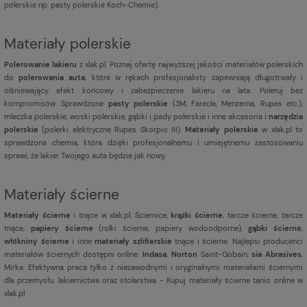
polerskie np. pasty polerskie Koch-Chemie).
Materiały polerskie
Polerowanie lakieru
z xlak.pl. Poznaj ofertę najwyższej jakości materiałów polerskich
do
polerowania auta
, które w rękach profesjonalisty zapewniają długotrwały i
olśniewający efekt końcowy i zabezpieczenie lakieru na lata. Poleruj bez
kompromisów. Sprawdzone
pasty polerskie
(3M, Farecla, Menzerna, Rupes etc.),
mleczka polerskie, woski polerskie, gąbki i pady polerskie i inne akcesoria i
narzędzia
polerskie
(polerki elektryczne Rupes Skorpio III).
Materiały polerskie
w xlak.pl to
sprawdzona chemia, która dzięki profesjonalnemu i umiejętnemu zastosowaniu
sprawi, że lakier Twojego auta będzie jak nowy.
Materiały ścierne
Materiały ścierne
i tnące w xlak.pl, Ściernice,
krążki ścierne
, tarcze ścierne, tarcze
tnące,
papiery ścierne
(rolki ścierne, papiery wodoodporne),
gąbki ścierne
,
włókniny ścierne
i inne
materiały szlifierskie
tnące i ścierne. Najlepsi producenci
materiałów ściernych dostępni online:
Indasa
,
Norton
Saint-Gobain,
sia Abrasives
,
Mirka. Efektywna praca tylko z niezawodnymi i oryginalnymi materiałami ściernymi
dla przemysłu, lakiernictwa oraz stolarstwa - Kupuj materiały ścierne tanio online w
xlak.pl