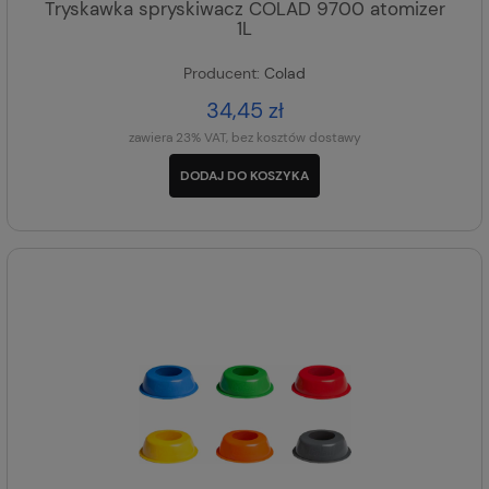
Tryskawka spryskiwacz COLAD 9700 atomizer
1L
Producent:
Colad
34,45 zł
zawiera 23% VAT, bez kosztów dostawy
DODAJ DO KOSZYKA