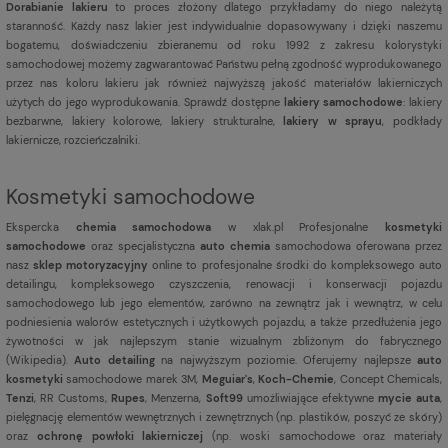
Dorabianie lakieru
to proces złożony dlatego przykładamy do niego należytą
staranność. Każdy nasz lakier jest indywidualnie dopasowywany i dzięki naszemu
bogatemu, doświadczeniu zbieranemu od roku 1992 z zakresu kolorystyki
samochodowej możemy zagwarantować Państwu pełną zgodność wyprodukowanego
przez nas koloru lakieru jak również najwyższą jakość materiałów lakierniczych
użytych do jego wyprodukowania. Sprawdź dostępne
lakiery samochodowe
: lakiery
bezbarwne, lakiery kolorowe, lakiery strukturalne,
lakiery w sprayu
, podkłady
lakiernicze, rozcieńczalniki.
Kosmetyki samochodowe
Ekspercka
chemia samochodowa
w xlak.pl Profesjonalne
kosmetyki
samochodowe
oraz specjalistyczna
auto chemia
samochodowa oferowana przez
nasz
sklep motoryzacyjny
online to profesjonalne środki do kompleksowego auto
detailingu, kompleksowego czyszczenia, renowacji i konserwacji pojazdu
samochodowego lub jego elementów, zarówno na zewnątrz jak i wewnątrz, w celu
podniesienia walorów estetycznych i użytkowych pojazdu, a także przedłużenia jego
żywotności w jak najlepszym stanie wizualnym zbliżonym do fabrycznego
(
Wikipedia
).
Auto detailing
na najwyższym poziomie. Oferujemy najlepsze
auto
kosmetyki
samochodowe marek 3M,
Meguiar's
,
Koch-Chemie
, Concept Chemicals,
Tenzi
, RR Customs,
Rupes
, Menzerna,
Soft99
umożliwiające efektywne
mycie auta
,
pielęgnację elementów wewnętrznych i zewnętrznych (np. plastików, poszyć ze skóry)
oraz
ochronę powłoki lakierniczej
(np. woski samochodowe oraz materiały