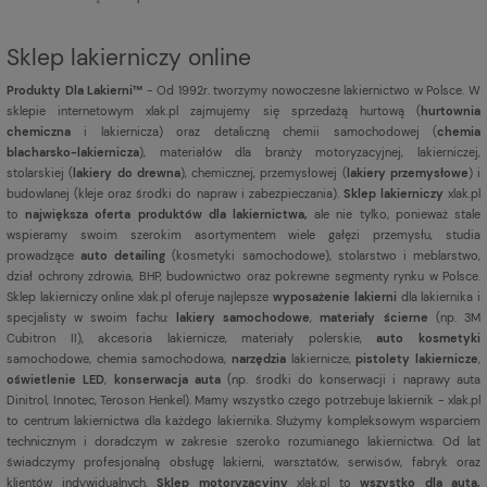
Sklep lakierniczy online
Produkty Dla Lakierni™
- Od 1992r. tworzymy nowoczesne lakiernictwo w Polsce. W
sklepie internetowym xlak.pl zajmujemy się sprzedażą hurtową (
hurtownia
chemiczna
i lakiernicza) oraz detaliczną chemii samochodowej (
chemia
blacharsko-lakiernicza
), materiałów dla branży motoryzacyjnej, lakierniczej,
stolarskiej (
lakiery do drewna
), chemicznej, przemysłowej (
lakiery przemysłowe
) i
budowlanej (kleje oraz środki do napraw i zabezpieczania).
Sklep lakierniczy
xlak.pl
to
największa oferta produktów dla lakiernictwa,
ale nie tylko, ponieważ stale
wspieramy swoim szerokim asortymentem wiele gałęzi przemysłu, studia
prowadzące
auto detailing
(kosmetyki samochodowe), stolarstwo i meblarstwo,
dział ochrony zdrowia, BHP, budownictwo oraz pokrewne segmenty rynku w Polsce.
Sklep lakierniczy online xlak.pl oferuje najlepsze
wyposażenie lakierni
dla lakiernika i
specjalisty w swoim fachu:
lakiery samochodowe
,
materiały ścierne
(np. 3M
Cubitron II), akcesoria lakiernicze, materiały polerskie,
auto kosmetyki
samochodowe, chemia samochodowa,
narzędzia
lakiernicze,
pistolety lakiernicze
,
oświetlenie LED
,
konserwacja auta
(np. środki do konserwacji i naprawy auta
Dinitrol, Innotec, Teroson Henkel). Mamy wszystko czego potrzebuje lakiernik - xlak.pl
to centrum lakiernictwa dla każdego lakiernika. Służymy kompleksowym wsparciem
technicznym i doradczym w zakresie szeroko rozumianego lakiernictwa. Od lat
świadczymy profesjonalną obsługę lakierni, warsztatów, serwisów, fabryk oraz
klientów indywidualnych.
Sklep motoryzacyjny
xlak.pl to
wszystko dla auta,