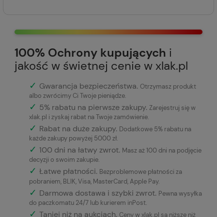
100% Ochrony kupujących
i
jakość w świetnej cenie w xlak.pl
✓
Gwarancja bezpieczeństwa
.
Otrzymasz produkt
albo zwrócimy Ci Twoje pieniądze.
✓
5% rabatu na pierwsze zakupy.
Zarejestruj się w
xlak.pl i zyskaj rabat na Twoje zamówienie.
✓
Rabat na duże zakupy.
Dodatkowe 5% rabatu na
każde zakupy powyżej 5000 zł.
✓
100 dni na łatwy zwrot.
Masz aż 100 dni na podjęcie
decyzji o swoim zakupie.
✓
Łatwe płatności
.
Bezproblemowe płatności za
pobraniem, BLIK, Visa, MasterCard, Apple Pay.
✓
Darmowa dostawa i szybki zwrot.
Pewna wysyłka
do paczkomatu 24/7 lub kurierem inPost.
✓
Taniej niż na aukcjach.
Ceny w xlak.pl są niższe niż