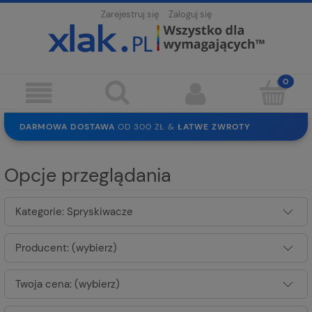
Zarejestruj się
Zaloguj się
DARMOWA DOSTAWA
OD 300 ZŁ &
ŁATWE ZWROTY
100 DNI
NA ZWROT
BEZPIECZNE ZAKUPY
BEZ REJESTRACJI
Opcje przeglądania
SOLIDNE
EKO PAKOWANIE
30 LAT
NA RYNKU
Kategorie: Spryskiwacze
Producent: (wybierz)
Twoja cena: (wybierz)