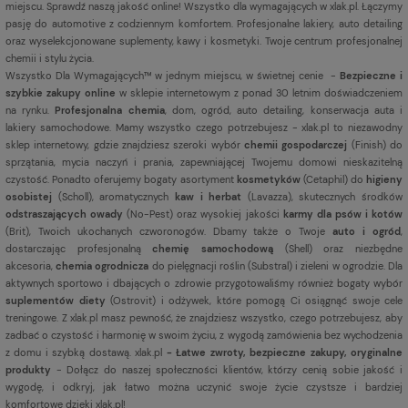
miejscu. Sprawdź naszą jakość online! Wszystko dla wymagających w xlak.pl. Łączymy
pasję do automotive z codziennym komfortem. Profesjonalne lakiery, auto detailing
oraz wyselekcjonowane suplementy, kawy i kosmetyki. Twoje centrum profesjonalnej
chemii i stylu życia.
Wszystko Dla Wymagających™ w jednym miejscu, w świetnej cenie -
Bezpieczne i
szybkie zakupy online
w sklepie internetowym z ponad 30 letnim doświadczeniem
na rynku.
Profesjonalna chemia
, dom, ogród, auto detailing, konserwacja auta i
lakiery samochodowe. Mamy wszystko czego potrzebujesz - xlak.pl to niezawodny
sklep internetowy, gdzie znajdziesz szeroki wybór
chemii gospodarczej
(Finish) do
sprzątania, mycia naczyń i prania, zapewniającej Twojemu domowi nieskazitelną
czystość. Ponadto oferujemy bogaty asortyment
kosmetyków
(Cetaphil) do
higieny
osobistej
(Scholl), aromatycznych
kaw i herbat
(Lavazza), skutecznych środków
odstraszających owady
(No-Pest) oraz wysokiej jakości
karmy dla psów i kotów
(Brit), Twoich ukochanych czworonogów. Dbamy także o Twoje
auto i ogród
,
dostarczając profesjonalną
chemię samochodową
(Shell) oraz niezbędne
akcesoria,
chemia ogrodnicza
do pielęgnacji roślin (Substral) i zieleni w ogrodzie. Dla
aktywnych sportowo i dbających o zdrowie przygotowaliśmy również bogaty wybór
suplementów diety
(Ostrovit) i odżywek, które pomogą Ci osiągnąć swoje cele
treningowe. Z xlak.pl masz pewność, że znajdziesz wszystko, czego potrzebujesz, aby
zadbać o czystość i harmonię w swoim życiu, z wygodą zamówienia bez wychodzenia
z domu i szybką dostawą. xlak.pl
- Łatwe zwroty, bezpieczne zakupy, oryginalne
produkty
- Dołącz do naszej społeczności klientów, którzy cenią sobie jakość i
wygodę, i odkryj, jak łatwo można uczynić swoje życie czystsze i bardziej
komfortowe dzięki xlak.pl!