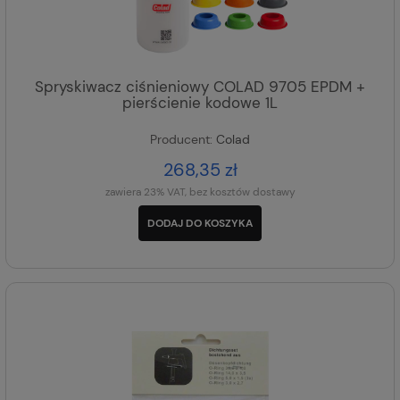
Spryskiwacz ciśnieniowy COLAD 9705 EPDM +
pierścienie kodowe 1L
Producent:
Colad
268,35 zł
zawiera 23% VAT, bez kosztów dostawy
DODAJ DO KOSZYKA