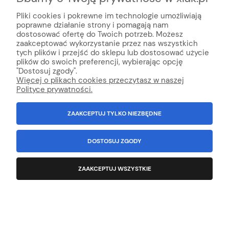
Pliki cookies i pokrewne im technologie umożliwiają
poprawne działanie strony i pomagają nam
dostosować ofertę do Twoich potrzeb. Możesz
zaakceptować wykorzystanie przez nas wszystkich
tych plików i przejść do sklepu lub dostosować użycie
plików do swoich preferencji, wybierając opcję
"Dostosuj zgody".
Więcej o plikach cookies przeczytasz w naszej
Polityce prywatności.
ZAAKCEPTUJ TYLKO NIEZBĘDNE
DOSTOSUJ ZGODY
Suplement dla psów na jelita PURINA Pro Plan
ZAAKCEPTUJ WSZYSTKIE
FortiFlora Probiotic 30 szt.
Producent:
Purina
129,90 zł
zawiera 8% VAT, bez kosztów dostawy