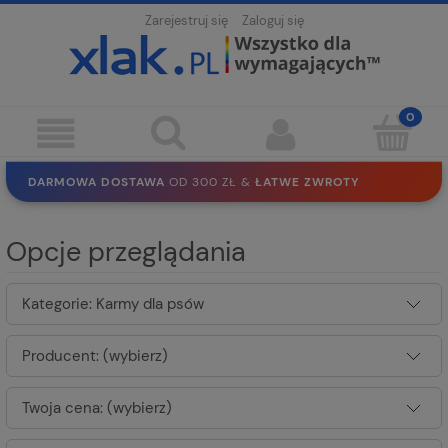
Zarejestruj się
Zaloguj się
DARMOWA DOSTAWA
OD 300 ZŁ &
ŁATWE ZWROTY
100 DNI
NA ZWROT
BEZPIECZNE ZAKUPY
BEZ REJESTRACJI
Opcje przeglądania
SOLIDNE
EKO PAKOWANIE
30 LAT
NA RYNKU
Kategorie: Karmy dla psów
Producent: (wybierz)
Twoja cena: (wybierz)