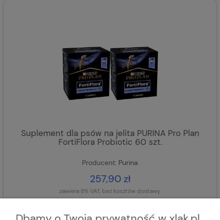
Suplement dla psów na jelita PURINA Pro Plan
FortiFlora Probiotic 60 szt.
Producent:
Purina
257,90 zł
zawiera 8% VAT, bez kosztów dostawy
DODAJ DO KOSZYKA
Dbamy o Twoją prywatność w xlak.pl