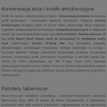
Konserwacja auta i środki antykorozyjne
Środki do napraw i zabezpieczania w xlak.pl -
Konserwacja podwozia
, konserwacja
profili zamkniętych i konserwacja nadwozia samochodu. Najlepsza
ochrona
antykorozyjna
dostępna online. W ofercie sklepu lakierniczego xlak.pl znajdziesz
oryginalne i pewne preparaty konserwujące i
preparaty antykorozyjne
w najlepszych
cenach (np. renomowanej Niemieckiej marki
Dinitrol RC900
).
Powłoki ochronne
2K
(np.
U-Pol Raptor
,
Novol Cobra
),
woski do konserwacji
(np.
bezbarwny suchy
wosk
antykorozyjny
Innotec Hi-Temp Wax
Pro), Posiadamy preparaty
zabezpieczające umożliwiające konserwacje każdego narażonego na korozję i
niszczenie elementu Twojego samochodu (konserwacja podwozia, konserwacja
karoserii, konserwacja profili zamkniętych, konserwacja w aerozolu (spray) (np.
Dinitrol RC 900), odrdzewiacze (np. APP R-Stop, Forch L237). Preparaty
antykorozyjne Noxudol, Dinitrol, Innotec, Forch oraz Teroson które polecamy naszym
klientom cechują się wyjątkową trwałością i wyższą jakością chemiczną niż produkty
konkurencyjne.
Pistolety lakiernicze
Nasza firma jest
wieloletnim sprzedawcą i importerem Niemieckich pistoletów
lakierniczych firmy SATA. W ponad 30 letnim doświadczeniu w handlowaniu
produktami marki SATA możemy potwierdzić i zagwarantować, że za odpowiednią