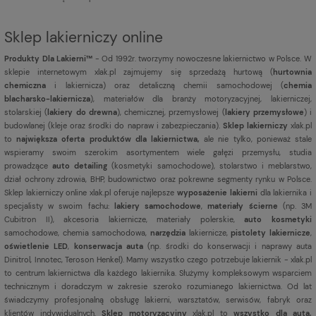
Sklep lakierniczy online
Produkty Dla Lakierni™
- Od 1992r. tworzymy nowoczesne lakiernictwo w Polsce. W
sklepie internetowym xlak.pl zajmujemy się sprzedażą hurtową (
hurtownia
chemiczna
i lakiernicza) oraz detaliczną chemii samochodowej (
chemia
blacharsko-lakiernicza
), materiałów dla branży motoryzacyjnej, lakierniczej,
stolarskiej (
lakiery do drewna
), chemicznej, przemysłowej (
lakiery przemysłowe
) i
budowlanej (kleje oraz środki do napraw i zabezpieczania).
Sklep lakierniczy
xlak.pl
to
największa oferta produktów dla lakiernictwa,
ale nie tylko, ponieważ stale
wspieramy swoim szerokim asortymentem wiele gałęzi przemysłu, studia
prowadzące
auto detailing
(kosmetyki samochodowe), stolarstwo i meblarstwo,
dział ochrony zdrowia, BHP, budownictwo oraz pokrewne segmenty rynku w Polsce.
Sklep lakierniczy online xlak.pl oferuje najlepsze
wyposażenie lakierni
dla lakiernika i
specjalisty w swoim fachu:
lakiery samochodowe
,
materiały ścierne
(np. 3M
Cubitron II), akcesoria lakiernicze, materiały polerskie,
auto kosmetyki
samochodowe, chemia samochodowa,
narzędzia
lakiernicze,
pistolety lakiernicze
,
oświetlenie LED
,
konserwacja auta
(np. środki do konserwacji i naprawy auta
Dinitrol, Innotec, Teroson Henkel). Mamy wszystko czego potrzebuje lakiernik - xlak.pl
to centrum lakiernictwa dla każdego lakiernika. Służymy kompleksowym wsparciem
technicznym i doradczym w zakresie szeroko rozumianego lakiernictwa. Od lat
świadczymy profesjonalną obsługę lakierni, warsztatów, serwisów, fabryk oraz
klientów indywidualnych.
Sklep motoryzacyjny
xlak.pl to
wszystko dla auta,