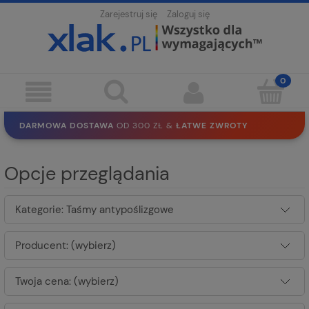
Zarejestruj się
Zaloguj się
DARMOWA DOSTAWA
OD 300 ZŁ &
ŁATWE ZWROTY
100 DNI
NA ZWROT
BEZPIECZNE ZAKUPY
BEZ REJESTRACJI
Opcje przeglądania
SOLIDNE
EKO PAKOWANIE
30 LAT
NA RYNKU
Kategorie: Taśmy antypoślizgowe
Producent: (wybierz)
Twoja cena: (wybierz)