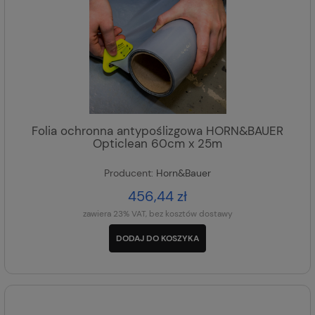
Folia ochronna antypoślizgowa HORN&BAUER
Opticlean 60cm x 25m
Producent:
Horn&Bauer
456,44 zł
zawiera 23% VAT, bez kosztów dostawy
DODAJ DO KOSZYKA