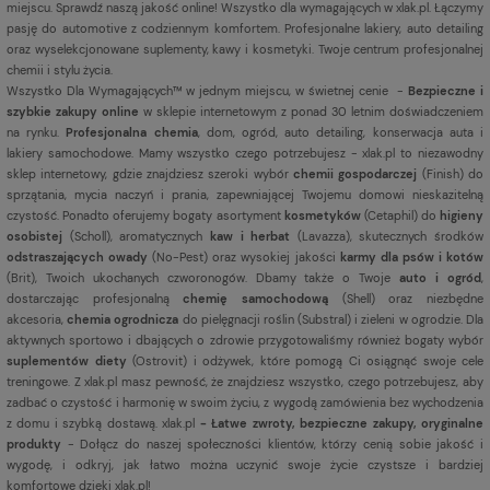
miejscu. Sprawdź naszą jakość online! Wszystko dla wymagających w xlak.pl. Łączymy
pasję do automotive z codziennym komfortem. Profesjonalne lakiery, auto detailing
oraz wyselekcjonowane suplementy, kawy i kosmetyki. Twoje centrum profesjonalnej
chemii i stylu życia.
Wszystko Dla Wymagających™ w jednym miejscu, w świetnej cenie -
Bezpieczne i
szybkie zakupy online
w sklepie internetowym z ponad 30 letnim doświadczeniem
na rynku.
Profesjonalna chemia
, dom, ogród, auto detailing, konserwacja auta i
lakiery samochodowe. Mamy wszystko czego potrzebujesz - xlak.pl to niezawodny
sklep internetowy, gdzie znajdziesz szeroki wybór
chemii gospodarczej
(Finish) do
sprzątania, mycia naczyń i prania, zapewniającej Twojemu domowi nieskazitelną
czystość. Ponadto oferujemy bogaty asortyment
kosmetyków
(Cetaphil) do
higieny
osobistej
(Scholl), aromatycznych
kaw i herbat
(Lavazza), skutecznych środków
odstraszających owady
(No-Pest) oraz wysokiej jakości
karmy dla psów i kotów
(Brit), Twoich ukochanych czworonogów. Dbamy także o Twoje
auto i ogród
,
dostarczając profesjonalną
chemię samochodową
(Shell) oraz niezbędne
akcesoria,
chemia ogrodnicza
do pielęgnacji roślin (Substral) i zieleni w ogrodzie. Dla
aktywnych sportowo i dbających o zdrowie przygotowaliśmy również bogaty wybór
suplementów diety
(Ostrovit) i odżywek, które pomogą Ci osiągnąć swoje cele
treningowe. Z xlak.pl masz pewność, że znajdziesz wszystko, czego potrzebujesz, aby
zadbać o czystość i harmonię w swoim życiu, z wygodą zamówienia bez wychodzenia
z domu i szybką dostawą. xlak.pl
- Łatwe zwroty, bezpieczne zakupy, oryginalne
produkty
- Dołącz do naszej społeczności klientów, którzy cenią sobie jakość i
wygodę, i odkryj, jak łatwo można uczynić swoje życie czystsze i bardziej
komfortowe dzięki xlak.pl!