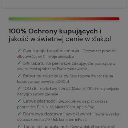
100% Ochrony kupujących
i
jakość w świetnej cenie w xlak.pl
✓
Gwarancja bezpieczeństwa
.
Otrzymasz produkt
albo zwrócimy Ci Twoje pieniądze.
✓
5% rabatu na pierwsze zakupy.
Zarejestruj się w
xlak.pl i zyskaj rabat na Twoje zamówienie.
✓
Rabat na duże zakupy.
Dodatkowe 5% rabatu na
każde zakupy powyżej 5000 zł.
✓
100 dni na łatwy zwrot.
Masz aż 100 dni na podjęcie
decyzji o swoim zakupie.
✓
Łatwe płatności
.
Bezproblemowe płatności za
pobraniem, BLIK, Visa, MasterCard, Apple Pay.
✓
Darmowa dostawa i szybki zwrot.
Pewna wysyłka
do paczkomatu 24/7 lub kurierem inPost.
✓
Taniej niż na aukcjach.
Ceny w xlak.pl są niższe niż