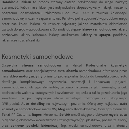
Dorabianie lakieru
to proces złożony dlatego przykładamy do niego należytą
staranność. Każdy nasz lakier jest indywidualnie dopasowywany i dzięki naszemu
bogatemu, doświadczeniu zbieranemu od roku 1992 z zakresu kolorystyki
samochodowej możemy zagwarantować Państwu pełną zgodność wyprodukowanego
przez nas koloru lakieru jak również najwyższą jakość materiałów lakierniczych
użytych do jego wyprodukowania. Sprawdź dostępne
lakiery samochodowe
: lakiery
bezbarwne, lakiery kolorowe, lakiery strukturalne,
lakiery w sprayu
, podkłady
lakiernicze, rozcieńczalniki.
Kosmetyki samochodowe
Ekspercka
chemia samochodowa
w xlak.pl Profesjonalne
kosmetyki
samochodowe
oraz specjalistyczna
auto chemia
samochodowa oferowana przez
nasz
sklep motoryzacyjny
online to profesjonalne środki do kompleksowego auto
detailingu, kompleksowego czyszczenia, renowacji i konserwacji pojazdu
samochodowego lub jego elementów, zarówno na zewnątrz jak i wewnątrz, w celu
podniesienia walorów estetycznych i użytkowych pojazdu, a także przedłużenia jego
żywotności w jak najlepszym stanie wizualnym zbliżonym do fabrycznego
(
Wikipedia
).
Auto detailing
na najwyższym poziomie. Oferujemy najlepsze
auto
kosmetyki
samochodowe marek 3M,
Meguiar's
,
Koch-Chemie
, Concept Chemicals,
Tenzi
, RR Customs,
Rupes
, Menzerna,
Soft99
umożliwiające efektywne
mycie auta
,
pielęgnację elementów wewnętrznych i zewnętrznych (np. plastików, poszyć ze skóry)
oraz
ochronę powłoki lakierniczej
(np. woski samochodowe oraz materiały