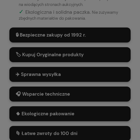
na wiodących stronach aukcyjnych.
✓
Ekologiczna i solidna paczka.
Nie zużywamy
zbędnych materiałów do pakowania.
🔒 Bezpieczne zakupy od 1992 r.
🏷️ Kupuj Oryginalne produkty
✈️ Sprawna wysyłka
🎧 Wsparcie techniczne
🌵 Ekologiczne pakowanie
🌀 Łatwe zwroty do 100 dni