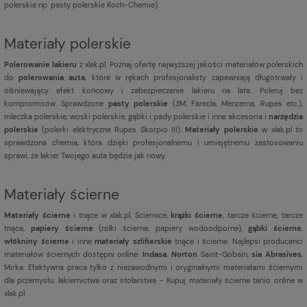
polerskie np. pasty polerskie Koch-Chemie).
Materiały polerskie
Polerowanie lakieru
z xlak.pl. Poznaj ofertę najwyższej jakości materiałów polerskich
do
polerowania auta
, które w rękach profesjonalisty zapewniają długotrwały i
olśniewający efekt końcowy i zabezpieczenie lakieru na lata. Poleruj bez
kompromisów. Sprawdzone
pasty polerskie
(3M, Farecla, Menzerna, Rupes etc.),
mleczka polerskie, woski polerskie, gąbki i pady polerskie i inne akcesoria i
narzędzia
polerskie
(polerki elektryczne Rupes Skorpio III).
Materiały polerskie
w xlak.pl to
sprawdzona chemia, która dzięki profesjonalnemu i umiejętnemu zastosowaniu
sprawi, że lakier Twojego auta będzie jak nowy.
Materiały ścierne
Materiały ścierne
i tnące w xlak.pl, Ściernice,
krążki ścierne
, tarcze ścierne, tarcze
tnące,
papiery ścierne
(rolki ścierne, papiery wodoodporne),
gąbki ścierne
,
włókniny ścierne
i inne
materiały szlifierskie
tnące i ścierne. Najlepsi producenci
materiałów ściernych dostępni online:
Indasa
,
Norton
Saint-Gobain,
sia Abrasives
,
Mirka. Efektywna praca tylko z niezawodnymi i oryginalnymi materiałami ściernymi
dla przemysłu, lakiernictwa oraz stolarstwa - Kupuj materiały ścierne tanio online w
xlak.pl