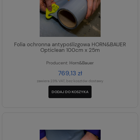
Folia ochronna antypoślizgowa HORN&BAUER
Opticlean 100cm x 25m
Producent:
Horn&Bauer
769,13 zł
zawiera 23% VAT, bez kosztów dostawy
DODAJ DO KOSZYKA