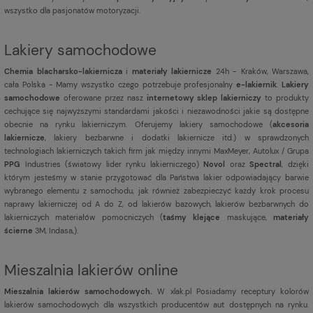
wszystko dla pasjonatów motoryzacji.
Lakiery samochodowe
Chemia blacharsko-lakiernicza
i
materiały lakiernicze
24h - Kraków, Warszawa,
cała Polska - Mamy wszystko czego potrzebuje profesjonalny
e-lakiernik
.
Lakiery
samochodowe
oferowane przez nasz
internetowy sklep lakierniczy
to produkty
cechujące się najwyższymi standardami jakości i niezawodności jakie są dostępne
obecnie na rynku lakierniczym. Oferujemy lakiery samochodowe (
akcesoria
lakiernicze
, lakiery bezbarwne i dodatki lakiernicze itd.) w sprawdzonych
technologiach lakierniczych takich firm jak między innymi MaxMeyer, Autolux / Grupa
PPG
Industries (światowy lider rynku lakierniczego)
Novol
oraz
Spectral
, dzięki
którym jesteśmy w stanie przygotować dla Państwa lakier odpowiadający barwie
wybranego elementu z samochodu, jak również zabezpieczyć każdy krok procesu
naprawy lakierniczej od A do Z, od lakierów bazowych, lakierów bezbarwnych do
lakierniczych materiałów pomocniczych (
taśmy klejące
maskujące,
materiały
ścierne
3M, Indasa,).
Mieszalnia lakierów online
Mieszalnia lakierów samochodowych.
W xlak.pl Posiadamy receptury kolorów
lakierów samochodowych dla wszystkich producentów aut dostępnych na rynku.