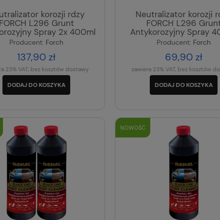
tralizator korozji rdzy
Neutralizator korozji 
FORCH L296 Grunt
FORCH L296 Grun
orozyjny Spray 2x 400ml
Antykorozyjny Spray 
Producent:
Forch
Producent:
Forch
137,90 zł
69,90 zł
ra 23% VAT, bez kosztów dostawy
zawiera 23% VAT, bez kosztów d
DODAJ DO KOSZYKA
DODAJ DO KOSZYKA
NOWOŚĆ