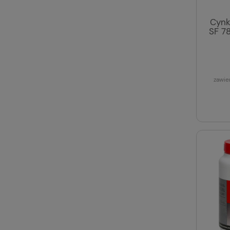
Cynk
SF 7
zawie