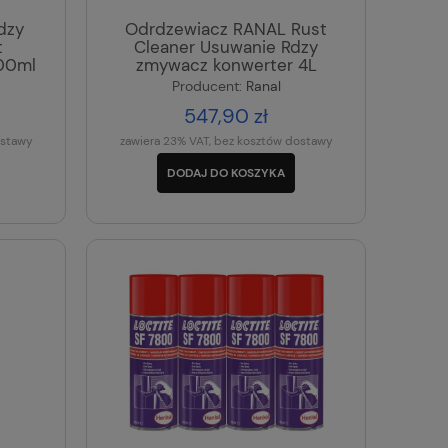
rdzy
Odrdzewiacz RANAL Rust
t
Cleaner Usuwanie Rdzy
400ml
zmywacz konwerter 4L
Producent:
Ranal
547,90 zł
ostawy
zawiera 23% VAT, bez kosztów dostawy
DODAJ DO KOSZYKA