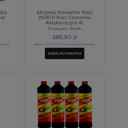
dzy
Aktywny Konwerter Rdzy
er
WURTH Rust Converter
Antykorozyjny 4L
Producent:
Wurth
389,90 zł
ostawy
zawiera 23% VAT, bez kosztów dostawy
DODAJ DO KOSZYKA