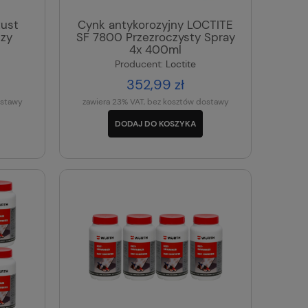
ust
Cynk antykorozyjny LOCTITE
dzy
SF 7800 Przezroczysty Spray
4x 400ml
Producent:
Loctite
352,99 zł
ostawy
zawiera 23% VAT, bez kosztów dostawy
DODAJ DO KOSZYKA