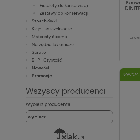
Konwe
Pistolety do konserwacji
DINIT
Zestawy do konserwacji
Szpachlówki
Kleje i uszczelniacze
Materiały ścierne
zawie
Narzędzia lakiernicze
Spraye
BHP i Czystość
Nowości
NOWOŚĆ
Promocje
Wszyscy producenci
Wybierz producenta