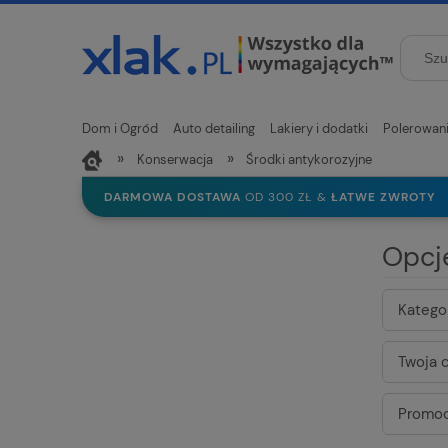
Dom i Ogród
Auto detailing
Lakiery i dodatki
Polerowan
»
»
Konserwacja
Środki antykorozyjne
Nowości
DARMOWA DOSTAWA
OD 300 ZŁ &
ŁATWE ZWROTY
Opcj
Kategor
Twoja c
Promoc