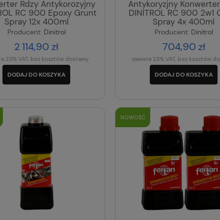
rter Rdzy Antykorozyjny
Antykoryzjny Konwerter
ROL RC 900 Epoxy Grunt
DINITROL RC 900 2w1 
Spray 12x 400ml
Spray 4x 400ml
Producent:
Dinitrol
Producent:
Dinitrol
2 114,90 zł
704,90 zł
ra 23% VAT, bez kosztów dostawy
zawiera 23% VAT, bez kosztów d
DODAJ DO KOSZYKA
DODAJ DO KOSZYKA
NOWOŚĆ