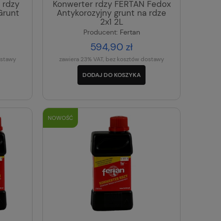
 rdzy
Konwerter rdzy FERTAN Fedox
Grunt
Antykorozyjny grunt na rdze
2x1 2L
Producent:
Fertan
594,90 zł
ostawy
zawiera 23% VAT, bez kosztów dostawy
DODAJ DO KOSZYKA
NOWOŚĆ