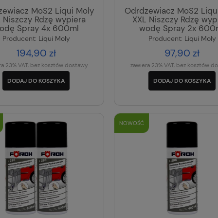
ewiacz MoS2 Liqui Moly
Odrdzewiacz MoS2 Liqu
 Niszczy Rdzę wypiera
XXL Niszczy Rdzę wyp
odę Spray 4x 600ml
wodę Spray 2x 600
Producent:
Liqui Moly
Producent:
Liqui Moly
194,90 zł
97,90 zł
ra 23% VAT, bez kosztów dostawy
zawiera 23% VAT, bez kosztów d
DODAJ DO KOSZYKA
DODAJ DO KOSZYKA
NOWOŚĆ