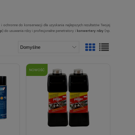
e
i ochronne do konserwacji dla uzyskania najlepszych rezultatów Twojej
op
) do usuwania rdzy i profesjonalne penetratory i
konwertery rdzy
(np.
NOWOŚĆ