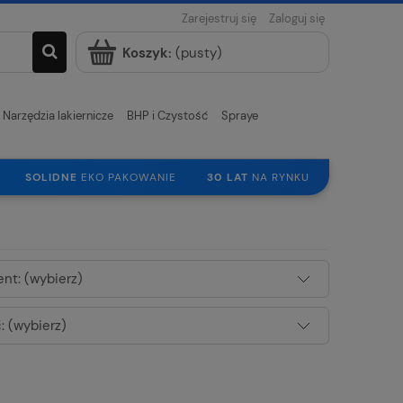
Zarejestruj się
Zaloguj się
Koszyk:
(pusty)
Narzędzia lakiernicze
BHP i Czystość
Spraye
SOLIDNE
EKO PAKOWANIE
30 LAT
NA RYNKU
nt: (wybierz)
 (wybierz)