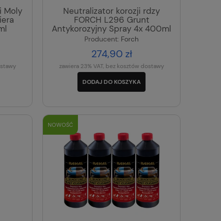
i Moly
Neutralizator korozji rdzy
iera
FORCH L296 Grunt
ml
Antykorozyjny Spray 4x 400ml
Producent:
Forch
274,90 zł
ostawy
zawiera 23% VAT, bez kosztów dostawy
DODAJ DO KOSZYKA
NOWOŚĆ