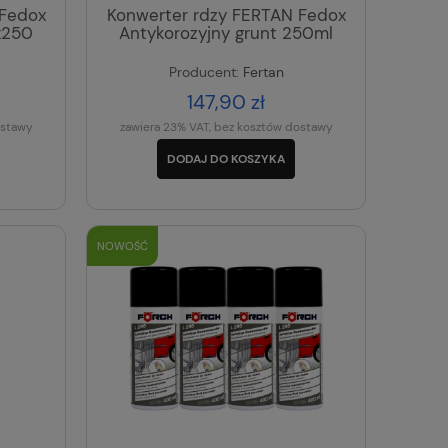
 Fedox
Konwerter rdzy FERTAN Fedox
x250
Antykorozyjny grunt 250ml
Producent:
Fertan
147,90 zł
ostawy
zawiera 23% VAT, bez kosztów dostawy
DODAJ DO KOSZYKA
NOWOŚĆ