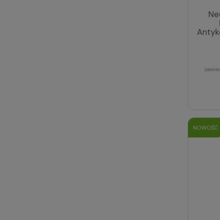
Neu
Antyk
zawie
NOWOŚĆ