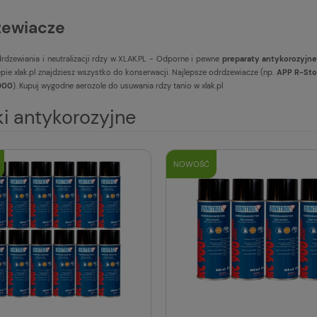
ewiacze
rdzewiania i neutralizacji rdzy w XLAK.PL - Odporne i pewne
preparaty antykorozyjn
epie xlak.pl znajdziesz wszystko do konserwacji. Najlepsze odrdzewiacze (np.
APP R-St
 900
). Kupuj wygodne aerozole do usuwania rdzy tanio w xlak.pl
i antykorozyjne
NOWOŚĆ