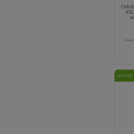
Odrdz
XXL
w
zawie
NOWOŚĆ