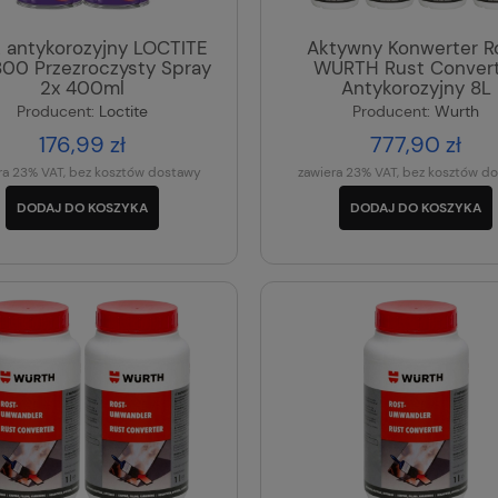
 antykorozyjny LOCTITE
Aktywny Konwerter R
800 Przezroczysty Spray
WURTH Rust Convert
2x 400ml
Antykorozyjny 8L
Producent:
Loctite
Producent:
Wurth
176,99 zł
777,90 zł
ra 23% VAT, bez kosztów dostawy
zawiera 23% VAT, bez kosztów d
DODAJ DO KOSZYKA
DODAJ DO KOSZYKA