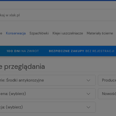
ie
Konserwacja
Szpachlówki
Kleje i uszczelniacze
Materiały ścierne
100 DNI
NA ZWROT
BEZPIECZNE ZAKUPY
BEZ REJESTRACJI
e przeglądania
ie: Środki antykorozyjne
Produce
ena: (wybierz)
Nowość:
ja: (wybierz)