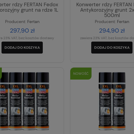
rter rdzy FERTAN Fedox
Konwerter rdzy FERTAN
orozyjny grunt na rdze 1L
Antykorozyjny grunt 2
500ml
Producent:
Fertan
Producent:
Fertan
297,90 zł
294,90 zł
ra 23% VAT, bez kosztów dostawy
zawiera 23% VAT, bez kosztów d
DODAJ DO KOSZYKA
DODAJ DO KOSZYKA
NOWOŚĆ