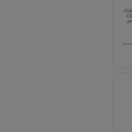
Od
Cl
z
zawie