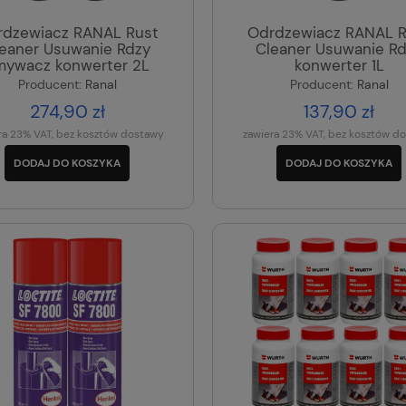
rdzewiacz RANAL Rust
Odrdzewiacz RANAL R
eaner Usuwanie Rdzy
Cleaner Usuwanie R
mywacz konwerter 2L
konwerter 1L
Producent:
Ranal
Producent:
Ranal
274,90 zł
137,90 zł
ra 23% VAT, bez kosztów dostawy
zawiera 23% VAT, bez kosztów d
DODAJ DO KOSZYKA
DODAJ DO KOSZYKA