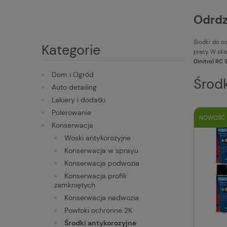
Odrdz
Środki do od
Kategorie
pracy. W skl
Dinitrol RC
Dom i Ogród
Środk
Auto detailing
Lakiery i dodatki
Polerowanie
NOWOŚĆ
Konserwacja
Woski antykorozyjne
Konserwacja w sprayu
Konserwacja podwozia
Konserwacja profili
zamkniętych
Konserwacja nadwozia
Powłoki ochronne 2K
Środki antykorozyjne