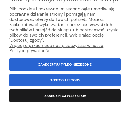
Pliki cookies i pokrewne im technologie umożliwiają
poprawne działanie strony i pomagają nam
dostosować ofertę do Twoich potrzeb. Możesz
zaakceptować wykorzystanie przez nas wszystkich
tych plików i przejść do sklepu lub dostosować użycie
plików do swoich preferencji, wybierając opcję
"Dostosuj zgody".
Więcej o plikach cookies przeczytasz w naszej
Polityce prywatności.
ZAAKCEPTUJ TYLKO NIEZBĘDNE
DOSTOSUJ ZGODY
Silna aktywna piana TENZI Super Green
ZAAKCEPTUJ WSZYSTKIE
Specjal 10L
Producent:
Tenzi
247,09 zł
zawiera 23% VAT, bez kosztów dostawy