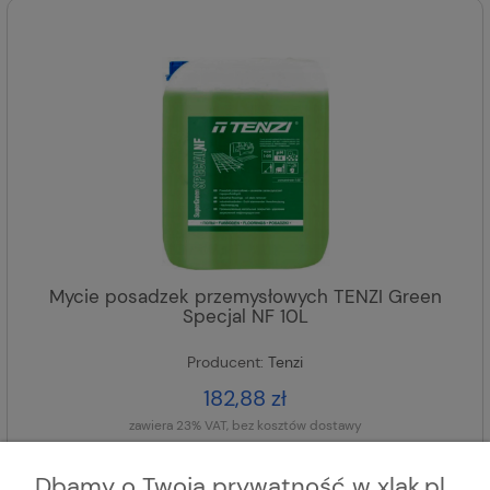
Mycie posadzek przemysłowych TENZI Green
Specjal NF 10L
Producent:
Tenzi
182,88 zł
zawiera 23% VAT, bez kosztów dostawy
DODAJ DO KOSZYKA
Dbamy o Twoją prywatność w xlak.pl