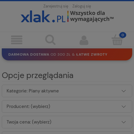
Zarejestruj się
Zaloguj się
DARMOWA DOSTAWA
OD 300 ZŁ &
ŁATWE ZWROTY
100 DNI
NA ZWROT
BEZPIECZNE ZAKUPY
BEZ REJESTRACJI
Opcje przeglądania
SOLIDNE
EKO PAKOWANIE
30 LAT
NA RYNKU
Kategorie: Piany aktywne
Producent: (wybierz)
Twoja cena: (wybierz)