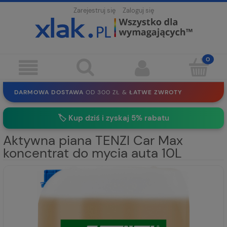
Zarejestruj się
Zaloguj się
DARMOWA DOSTAWA
OD 300 ZŁ &
ŁATWE ZWROTY
100 DNI
NA ZWROT
BEZPIECZNE ZAKUPY
BEZ REJESTRACJI
🛡️ Gwarancja i satysfakcja 100%
🏷️
Kup dziś i zyskaj 5% rabatu
SOLIDNE
EKO PAKOWANIE
30 LAT
NA RYNKU
Aktywna piana TENZI Car Max
koncentrat do mycia auta 10L