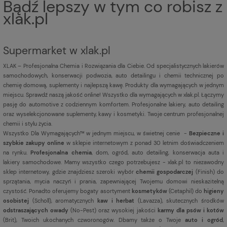
Bądź lepszy w tym co robisz z
xlak.pl
Supermarket w xlak.pl
XLAK – Profesjonalna Chemia i Rozwiązania dla Ciebie. Od specjalistycznych lakierów
samochodowych, konserwacji podwozia, auto detailingu i chemii technicznej po
chemię domową, suplementy i najlepszą kawę. Produkty dla wymagających w jednym
miejscu. Sprawdź naszą jakość online! Wszystko dla wymagających w xlak.pl. Łączymy
pasję do automotive z codziennym komfortem. Profesjonalne lakiery, auto detailing
oraz wyselekcjonowane suplementy, kawy i kosmetyki. Twoje centrum profesjonalnej
chemii i stylu życia.
Wszystko Dla Wymagających™ w jednym miejscu, w świetnej cenie -
Bezpieczne i
szybkie zakupy online
w sklepie internetowym z ponad 30 letnim doświadczeniem
na rynku.
Profesjonalna chemia
, dom, ogród, auto detailing, konserwacja auta i
lakiery samochodowe. Mamy wszystko czego potrzebujesz - xlak.pl to niezawodny
sklep internetowy, gdzie znajdziesz szeroki wybór
chemii gospodarczej
(Finish) do
sprzątania, mycia naczyń i prania, zapewniającej Twojemu domowi nieskazitelną
czystość. Ponadto oferujemy bogaty asortyment
kosmetyków
(Cetaphil) do
higieny
osobistej
(Scholl), aromatycznych
kaw i herbat
(Lavazza), skutecznych środków
odstraszających owady
(No-Pest) oraz wysokiej jakości
karmy dla psów i kotów
(Brit), Twoich ukochanych czworonogów. Dbamy także o Twoje
auto i ogród
,