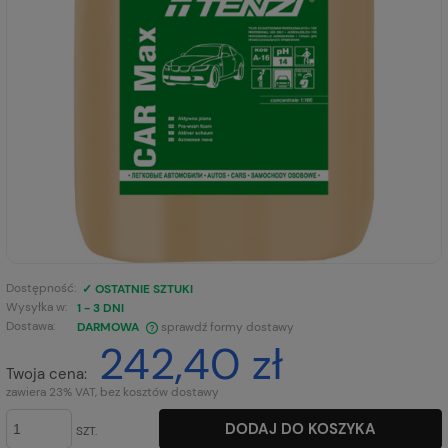
Dostępność:
✓ OSTATNIE SZTUKI
Wysyłka w:
1 - 3 DNI
Dostawa:
DARMOWA
sprawdź formy dostawy
242,40 zł
CENA NIE ZAWIERA EWENTUALNYCH KOSZTÓW PŁATNOŚCI
Twoja cena:
zawiera 23% VAT, bez kosztów dostawy
DODAJ DO KOSZYKA
SZT.