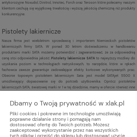
antykorozyjne Noxudol, Dinitrol, Innotec, Forch oraz Teroson które polecamy naszym
klientom cechują się wyjątkową trwałością i wyższą jakością chemiczną niż produkty
konkurencyjne.
Pistolety lakiernicze
Nasza firma jest
wieloletnim sprzedawcą i importerem Niemieckich pistoletów
lakierniczych firmy SATA. W ponad 30 letnim doświadczeniu w handlowaniu
produktami marki SATA możemy potwierdzić i zagwarantować, że za odpowiednią
ceną stoi odpowiednia jakość.
Pistolety lakiernicze SATA
to najwyższy możliwy do
uzyskania poziom w technologiach natryskowych, to narzędzie, które w rękach
fachowca zawsze gwarantuje zadowalające efekty końcowe wykonywanych prac.
Obecnie topowym pistoletem lakierniczym Sata jest model SATAjet 5500 X
umożliwiający dopasowanie się do potrzeb użytkownika. Oprócz pistoletów
lakierniczych SATA, światowej marki nr 1 w tej dziedzinie, mamy w ofercie również inne
pistolety lakiernicze
renomowanych marek np. Iwata,
Sagola,
DeVILBISS,
Aeromexim.
Dbamy o Twoją prywatność w xlak.pl
Pliki cookies i pokrewne im technologie umożliwiają
poprawne działanie strony i pomagają nam
dostosować ofertę do Twoich potrzeb. Możesz
zaakceptować wykorzystanie przez nas wszystkich
tych plików i przejść do sklepu lub dostosować użycie