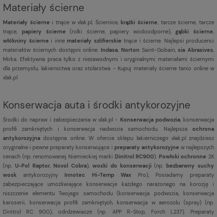
Materiały ścierne
Materiały ścierne
i tnące w xlak.pl, Ściernice,
krążki ścierne
, tarcze ścierne, tarcze
tnące,
papiery ścierne
(rolki ścierne, papiery wodoodporne),
gąbki ścierne
,
włókniny ścierne
i inne
materiały szlifierskie
tnące i ścierne. Najlepsi producenci
materiałów ściernych dostępni online:
Indasa
,
Norton
Saint-Gobain,
sia Abrasives
,
Mirka. Efektywna praca tylko z niezawodnymi i oryginalnymi materiałami ściernymi
dla przemysłu, lakiernictwa oraz stolarstwa - Kupuj materiały ścierne tanio online w
xlak.pl
Konserwacja auta i środki antykorozyjne
Środki do napraw i zabezpieczania w xlak.pl -
Konserwacja podwozia
, konserwacja
profili zamkniętych i konserwacja nadwozia samochodu. Najlepsza
ochrona
antykorozyjna
dostępna online. W ofercie sklepu lakierniczego xlak.pl znajdziesz
oryginalne i pewne preparaty konserwujące i
preparaty antykorozyjne
w najlepszych
cenach (np. renomowanej Niemieckiej marki
Dinitrol RC900
).
Powłoki ochronne
2K
(np.
U-Pol Raptor
,
Novol Cobra
),
woski do konserwacji
(np.
bezbarwny suchy
wosk
antykorozyjny
Innotec Hi-Temp Wax
Pro), Posiadamy preparaty
zabezpieczające umożliwiające konserwacje każdego narażonego na korozję i
niszczenie elementu Twojego samochodu (konserwacja podwozia, konserwacja
karoserii, konserwacja profili zamkniętych, konserwacja w aerozolu (spray) (np.
Dinitrol RC 900), odrdzewiacze (np. APP R-Stop, Forch L237). Preparaty