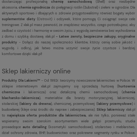
dostarczając profesjonalną
chemię samochodową
(Shell) oraz niezbędne
akcesoria,
chemia ogrodnicza
do pielęgnacji roślin (Substral) i zieleni w ogrodzie. Dla
aktywnych sportowo i dbających o zdrowie przygotowaliśmy również bogaty wybór
suplementów diety
(Ostrovit) i odżywek, które pomogą Ci osiągnąć swoje cele
treningowe. Z xlak.pl masz pewność, że znajdziesz wszystko, czego potrzebujesz, aby
zadbać o czystość i harmonię w swoim życiu, z wygodą zamówienia bez wychodzenia
z domu i szybką dostawą. xlak.pl
- Łatwe zwroty, bezpieczne zakupy, oryginalne
produkty
- Dołącz do naszej społeczności klientów, którzy cenią sobie jakość i
wygodę, i odkryj, jak łatwo można uczynić swoje życie czystsze i bardziej
komfortowe dzięki xlak.pl!
Sklep lakierniczy online
Produkty Dla Lakierni™
- Od 1992r. tworzymy nowoczesne lakiernictwo w Polsce. W
sklepie internetowym xlak.pl zajmujemy się sprzedażą hurtową (
hurtownia
chemiczna
i lakiernicza) oraz detaliczną chemii samochodowej (
chemia
blacharsko-lakiernicza
), materiałów dla branży motoryzacyjnej, lakierniczej,
stolarskiej (
lakiery do drewna
), chemicznej, przemysłowej (
lakiery przemysłowe
) i
budowlanej (kleje oraz środki do napraw i zabezpieczania).
Sklep lakierniczy
xlak.pl
to
największa oferta produktów dla lakiernictwa,
ale nie tylko, ponieważ stale
wspieramy swoim szerokim asortymentem wiele gałęzi przemysłu, studia
prowadzące
auto detailing
(kosmetyki samochodowe), stolarstwo i meblarstwo,
dział ochrony zdrowia, BHP, budownictwo oraz pokrewne segmenty rynku w Polsce.