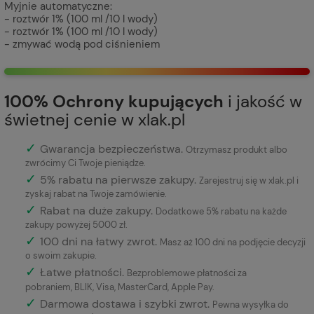
Myjnie automatyczne:
- roztwór 1% (100 ml /10 l wody)
- roztwór 1% (100 ml /10 l wody)
- zmywać wodą pod ciśnieniem
100% Ochrony kupujących
i jakość w
świetnej cenie w xlak.pl
✓
Gwarancja bezpieczeństwa
.
Otrzymasz produkt albo
zwrócimy Ci Twoje pieniądze.
✓
5% rabatu na pierwsze zakupy.
Zarejestruj się w xlak.pl i
zyskaj rabat na Twoje zamówienie.
✓
Rabat na duże zakupy.
Dodatkowe 5% rabatu na każde
zakupy powyżej 5000 zł.
✓
100 dni na łatwy zwrot.
Masz aż 100 dni na podjęcie decyzji
o swoim zakupie.
✓
Łatwe płatności
.
Bezproblemowe płatności za
pobraniem, BLIK, Visa, MasterCard, Apple Pay.
✓
Darmowa dostawa i szybki zwrot.
Pewna wysyłka do