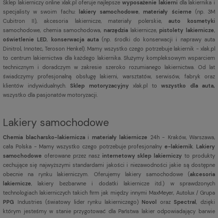
Sklep lakierniczy online xlak.pl oferuje najlepsze
wyposażenie lakierni
dla lakiernika i
specjalisty w swoim fachu:
lakiery samochodowe
,
materiały ścierne
(np. 3M
Cubitron II), akcesoria lakiernicze, materiały polerskie,
auto kosmetyki
samochodowe, chemia samochodowa,
narzędzia
lakiernicze,
pistolety lakiernicze
,
oświetlenie LED
,
konserwacja auta
(np. środki do konserwacji i naprawy auta
Dinitrol, Innotec, Teroson Henkel). Mamy wszystko czego potrzebuje lakiernik - xlak.pl
to centrum lakiernictwa dla każdego lakiernika. Służymy kompleksowym wsparciem
technicznym i doradczym w zakresie szeroko rozumianego lakiernictwa. Od lat
świadczymy profesjonalną obsługę lakierni, warsztatów, serwisów, fabryk oraz
klientów indywidualnych.
Sklep motoryzacyjny
xlak.pl to
wszystko dla auta,
wszystko dla pasjonatów motoryzacji.
Lakiery samochodowe
Chemia blacharsko-lakiernicza
i
materiały lakiernicze
24h - Kraków, Warszawa,
cała Polska - Mamy wszystko czego potrzebuje profesjonalny
e-lakiernik
.
Lakiery
samochodowe
oferowane przez nasz
internetowy sklep lakierniczy
to produkty
cechujące się najwyższymi standardami jakości i niezawodności jakie są dostępne
obecnie na rynku lakierniczym. Oferujemy lakiery samochodowe (
akcesoria
lakiernicze
, lakiery bezbarwne i dodatki lakiernicze itd.) w sprawdzonych
technologiach lakierniczych takich firm jak między innymi MaxMeyer, Autolux / Grupa
PPG
Industries (światowy lider rynku lakierniczego)
Novol
oraz
Spectral
, dzięki
którym jesteśmy w stanie przygotować dla Państwa lakier odpowiadający barwie