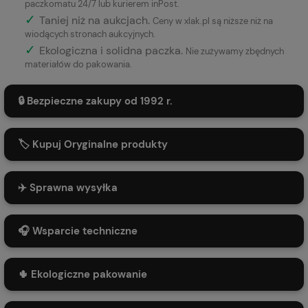
paczkomatu 24/7 lub kurierem inPost.
✓
Taniej niż na aukcjach.
Ceny w xlak.pl są niższe niż na
wiodących stronach aukcyjnych.
✓
Ekologiczna i solidna paczka.
Nie zużywamy zbędnych
materiałów do pakowania.
🔒 Bezpieczne zakupy od 1992 r.
🏷️ Kupuj Oryginalne produkty
✈️ Sprawna wysyłka
🎧 Wsparcie techniczne
🌵 Ekologiczne pakowanie