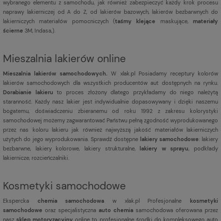
wybranego elementu z samochodu, jak również zabezpieczyć każdy krok procesu
naprawy lakierniczej od A do Z, od lakierów bazowych, lakierów bezbarwnych do
lakierniczych materiałów pomocniczych (
taśmy klejące
maskujące,
materiały
ścierne
3M, Indasa,).
Mieszalnia lakierów online
Mieszalnia lakierów samochodowych.
W xlak.pl Posiadamy receptury kolorów
lakierów samochodowych dla wszystkich producentów aut dostępnych na rynku.
Dorabianie lakieru
to proces złożony dlatego przykładamy do niego należytą
staranność. Każdy nasz lakier jest indywidualnie dopasowywany i dzięki naszemu
bogatemu, doświadczeniu zbieranemu od roku 1992 z zakresu kolorystyki
samochodowej możemy zagwarantować Państwu pełną zgodność wyprodukowanego
przez nas koloru lakieru jak również najwyższą jakość materiałów lakierniczych
użytych do jego wyprodukowania. Sprawdź dostępne
lakiery samochodowe
: lakiery
bezbarwne, lakiery kolorowe, lakiery strukturalne,
lakiery w sprayu
, podkłady
lakiernicze, rozcieńczalniki.
Kosmetyki samochodowe
Ekspercka
chemia samochodowa
w xlak.pl Profesjonalne
kosmetyki
samochodowe
oraz specjalistyczna
auto chemia
samochodowa oferowana przez
nasz
sklep motoryzacyjny
online to profesjonalne środki do kompleksowego auto