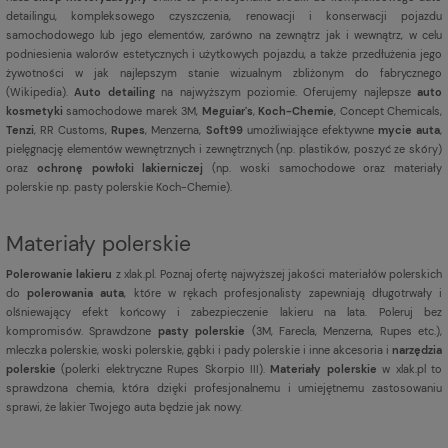
detailingu, kompleksowego czyszczenia, renowacji i konserwacji pojazdu
samochodowego lub jego elementów, zarówno na zewnątrz jak i wewnątrz, w celu
podniesienia walorów estetycznych i użytkowych pojazdu, a także przedłużenia jego
żywotności w jak najlepszym stanie wizualnym zbliżonym do fabrycznego
(
Wikipedia
).
Auto detailing
na najwyższym poziomie. Oferujemy najlepsze
auto
kosmetyki
samochodowe marek 3M,
Meguiar's
,
Koch-Chemie
, Concept Chemicals,
Tenzi
, RR Customs,
Rupes
, Menzerna,
Soft99
umożliwiające efektywne
mycie auta
,
pielęgnację elementów wewnętrznych i zewnętrznych (np. plastików, poszyć ze skóry)
oraz
ochronę powłoki lakierniczej
(np. woski samochodowe oraz materiały
polerskie np. pasty polerskie Koch-Chemie).
Materiały polerskie
Polerowanie lakieru
z xlak.pl. Poznaj ofertę najwyższej jakości materiałów polerskich
do
polerowania auta
, które w rękach profesjonalisty zapewniają długotrwały i
olśniewający efekt końcowy i zabezpieczenie lakieru na lata. Poleruj bez
kompromisów. Sprawdzone
pasty polerskie
(3M, Farecla, Menzerna, Rupes etc.),
mleczka polerskie, woski polerskie, gąbki i pady polerskie i inne akcesoria i
narzędzia
polerskie
(polerki elektryczne Rupes Skorpio III).
Materiały polerskie
w xlak.pl to
sprawdzona chemia, która dzięki profesjonalnemu i umiejętnemu zastosowaniu
sprawi, że lakier Twojego auta będzie jak nowy.