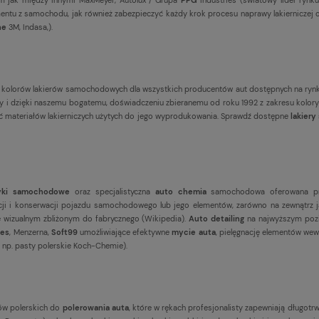
ntu z samochodu, jak również zabezpieczyć każdy krok procesu naprawy lakierniczej od
ne
3M, Indasa,).
 kolorów lakierów samochodowych dla wszystkich producentów aut dostępnych na ryn
wany i dzięki naszemu bogatemu, doświadczeniu zbieranemu od roku 1992 z zakresu k
ść materiałów lakierniczych użytych do jego wyprodukowania. Sprawdź dostępne
lakier
yki samochodowe
oraz specjalistyczna
auto chemia
samochodowa oferowana p
i i konserwacji pojazdu samochodowego lub jego elementów, zarówno na zewnątrz ja
e wizualnym zbliżonym do fabrycznego (
Wikipedia
).
Auto detailing
na najwyższym pozi
es
, Menzerna,
Soft99
umożliwiające efektywne
mycie auta
, pielęgnację elementów wew
 np. pasty polerskie Koch-Chemie).
ałów polerskich do
polerowania auta
, które w rękach profesjonalisty zapewniają długotrwa