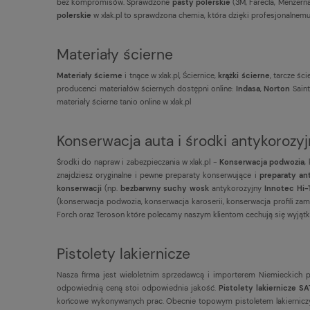
bez kompromisów. Sprawdzone
pasty polerskie
(3M, Farecla, Menzerna
polerskie
w xlak.pl to sprawdzona chemia, która dzięki profesjonalnemu
Materiały ścierne
Materiały ścierne
i tnące w xlak.pl, Ściernice,
krążki ścierne
, tarcze ści
producenci materiałów ściernych dostępni online:
Indasa
,
Norton
Sain
materiały ścierne tanio online w xlak.pl
Konserwacja auta i środki antykorozy
Środki do napraw i zabezpieczania w xlak.pl -
Konserwacja podwozia
,
znajdziesz oryginalne i pewne preparaty konserwujące i
preparaty an
konserwacji
(np.
bezbarwny suchy wosk
antykorozyjny
Innotec Hi
(konserwacja podwozia, konserwacja karoserii, konserwacja profili zamk
Forch oraz Teroson które polecamy naszym klientom cechują się wyjątk
Pistolety lakiernicze
Nasza firma jest
wieloletnim sprzedawcą i importerem Niemieckich p
odpowiednią ceną stoi odpowiednia jakość.
Pistolety lakiernicze S
końcowe wykonywanych prac. Obecnie topowym pistoletem lakierniczym