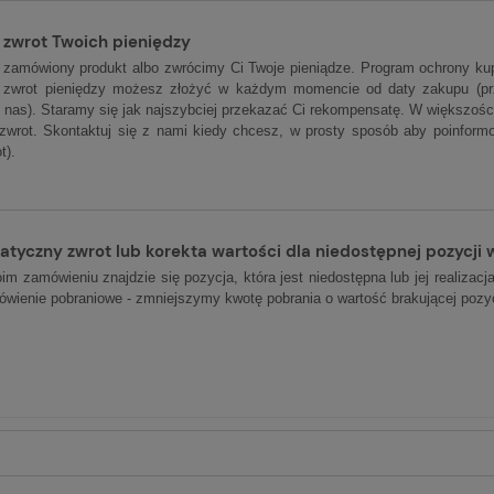
 zwrot Twoich pieniędzy
zamówiony produkt albo zwrócimy Ci Twoje pieniądze. Program ochrony kup
 zwrot pieniędzy możesz złożyć w każdym momencie od daty zakupu (prz
o nas). Staramy się jak najszybciej przekazać Ci rekompensatę. W większośc
zwrot. Skontaktuj się z nami kiedy chcesz, w prosty sposób aby poinform
t).
tyczny zwrot lub korekta wartości dla niedostępnej pozycji
im zamówieniu znajdzie się pozycja, która jest niedostępna lub jej realizacj
ówienie pobraniowe - zmniejszymy kwotę pobrania o wartość brakującej pozycj