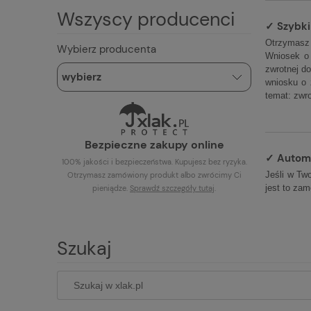
Wszyscy producenci
✓ Szybki
Otrzymasz 
Wybierz producenta
Wniosek o
zwrotnej d
wniosku o 
temat: zwro
Bezpieczne zakupy online
✓ Automa
100% jakości i bezpieczeństwa. Kupujesz bez ryzyka.
Jeśli w Two
Otrzymasz zamówiony produkt albo zwrócimy Ci
jest to zam
pieniądze.
Sprawdź szczegóły
tutaj
.
Szukaj