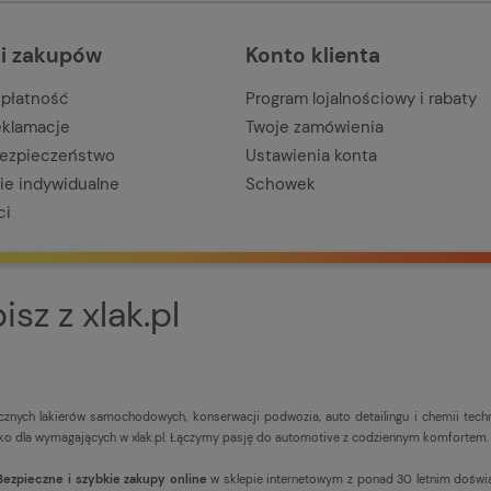
i zakupów
Konto klienta
 płatność
Program lojalnościowy i rabaty
reklamacje
Twoje zamówienia
bezpieczeństwo
Ustawienia konta
e indywidualne
Schowek
ci
sz z xlak.pl
ycznych lakierów samochodowych, konserwacji podwozia, auto detailingu i chemii tec
 dla wymagających w xlak.pl. Łączymy pasję do automotive z codziennym komfortem. Pr
Bezpieczne i szybkie zakupy online
w sklepie internetowym z ponad 30 letnim doświ