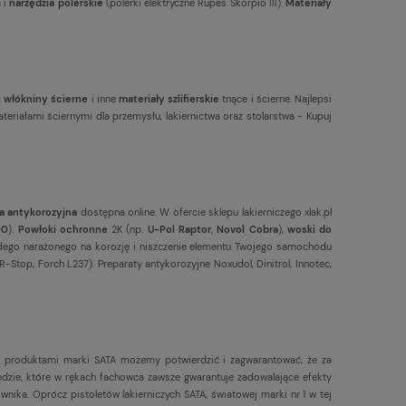
a i
narzędzia polerskie
(polerki elektryczne Rupes Skorpio III).
Materiały
,
włókniny ścierne
i inne
materiały szlifierskie
tnące i ścierne. Najlepsi
teriałami ściernymi dla przemysłu, lakiernictwa oraz stolarstwa - Kupuj
a antykorozyjna
dostępna online. W ofercie sklepu lakierniczego xlak.pl
00
).
Powłoki ochronne
2K (np.
U-Pol Raptor
,
Novol Cobra
),
woski do
dego narażonego na korozję i niszczenie elementu Twojego samochodu
-Stop, Forch L237). Preparaty antykorozyjne Noxudol, Dinitrol, Innotec,
u produktami marki SATA możemy potwierdzić i zagwarantować, że za
dzie, które w rękach fachowca zawsze gwarantuje zadowalające efekty
a. Oprócz pistoletów lakierniczych SATA, światowej marki nr 1 w tej