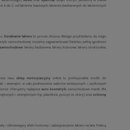
 A do Z, od lakierów bazowych, lakierów bezbarwnych do lakierniczych
ku.
Dorabianie lakieru
to proces złożony dlatego przykładamy do niego
olorystyki samochodowej możemy zagwarantować Państwu pełną zgodność
y samochodowe
: lakiery bezbarwne, lakiery kolorowe, lakiery strukturalne,
rzez nasz
sklep motoryzacyjny
online to profesjonalne środki do
k i wewnątrz, w celu podniesienia walorów estetycznych i użytkowych
omie. Oferujemy najlepsze
auto kosmetyki
samochodowe marek 3M,
nętrznych i zewnętrznych (np. plastików, poszyć ze skóry) oraz
ochronę
ły i olśniewający efekt końcowy i zabezpieczenie lakieru na lata. Poleruj