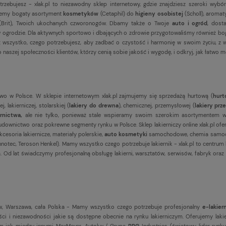
ebujesz - xlak.pl to niezawodny sklep internetowy, gdzie znajdziesz szeroki wybór
ujemy bogaty asortyment
kosmetyków
(Cetaphil) do
higieny osobistej
(Scholl), aroma
(Brit), Twoich ukochanych czworonogów. Dbamy także o Twoje
auto i ogród
, dost
eni w ogrodzie. Dla aktywnych sportowo i dbających o zdrowie przygotowaliśmy również 
esz wszystko, czego potrzebujesz, aby zadbać o czystość i harmonię w swoim życiu, z
 naszej społeczności klientów, którzy cenią sobie jakość i wygodę, i odkryj, jak łatwo m
wo w Polsce. W sklepie internetowym xlak.pl zajmujemy się sprzedażą hurtową (
hurt
 lakierniczej, stolarskiej (
lakiery do drewna
), chemicznej, przemysłowej (
lakiery pr
ernictwa,
ale nie tylko, ponieważ stale wspieramy swoim szerokim asortymentem w
downictwo oraz pokrewne segmenty rynku w Polsce. Sklep lakierniczy online xlak.pl ofe
akcesoria lakiernicze, materiały polerskie,
auto kosmetyki
samochodowe, chemia samo
 Innotec, Teroson Henkel). Mamy wszystko czego potrzebuje lakiernik - xlak.pl to centr
 Od lat świadczymy profesjonalną obsługę lakierni, warsztatów, serwisów, fabryk oraz
, Warszawa, cała Polska - Mamy wszystko czego potrzebuje profesjonalny
e-lakier
ci i niezawodności jakie są dostępne obecnie na rynku lakierniczym. Oferujemy la
firm jak między innymi MaxMeyer, Autolux / Grupa
PPG
Industries (światowy lider rynku