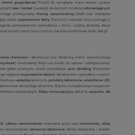
chemii gospodarczej
(Finish) do sprzątania, mycia naczyń i prania,
tycznych
kaw i herbat
(Lavazza), skutecznych środków
odstraszających
arczając profesjonalną
chemię samochodową
(Shell) oraz niezbędne
bogaty wybór
suplementów diety
(Ostrovit) i odżywek, które pomogą Ci
 wygodą zamówienia bez wychodzenia z domu i szybką dostawą. xlak.pl
ożna uczynić swoje życie czystsze i bardziej komfortowe dzięki xlak.pl!
ownia chemiczna
i lakiernicza) oraz detaliczną chemii samochodowej
zemysłowe
) i budowlanej (kleje oraz środki do napraw i zabezpieczania).
iele gałęzi przemysłu, studia prowadzące
auto detailing
(kosmetyki
ruje najlepsze
wyposażenie lakierni
dla lakiernika i specjalisty w swoim
chodowa,
narzędzia
lakiernicze,
pistolety lakiernicze
,
oświetlenie LED
,
um lakiernictwa dla każdego lakiernika. Służymy kompleksowym wsparciem
 klientów indywidualnych.
Sklep motoryzacyjny
xlak.pl to
wszystko dla
nik
.
Lakiery samochodowe
oferowane przez nasz
internetowy sklep
kiery samochodowe (
akcesoria lakiernicze
, lakiery bezbarwne i dodatki
 lakierniczego)
Novol
oraz
Spectral
, dzięki którym jesteśmy w stanie