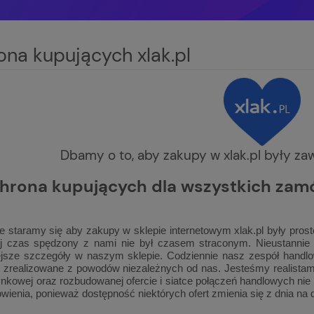
na kupujących xlak.pl
Dbamy o to, aby zakupy w xlak.pl były za
hrona kupujących dla wszystkich zamó
e staramy się aby zakupy w sklepie internetowym xlak.pl były pro
 czas spędzony z nami nie był czasem straconym. Nieustannie a
ejsze szczegóły w naszym sklepie. Codziennie nasz zespół handlowy
zrealizowane z powodów niezależnych od nas. Jesteśmy realistami
rynkowej oraz rozbudowanej ofercie i siatce połączeń handlowych n
wienia, ponieważ dostępność niektórych ofert zmienia się z dnia na d