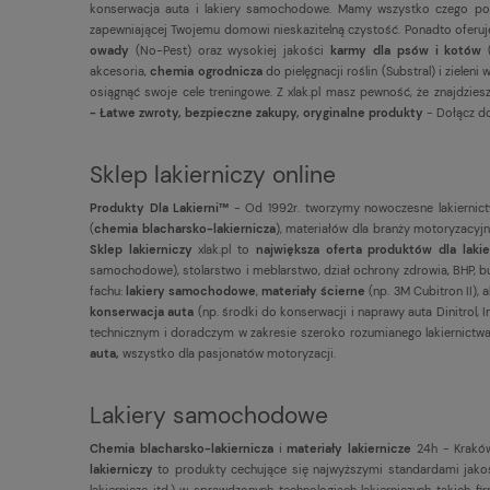
konserwacja auta i lakiery samochodowe. Mamy wszystko czego potrz
zapewniającej Twojemu domowi nieskazitelną czystość. Ponadto ofer
owady
(No-Pest) oraz wysokiej jakości
karmy dla psów i kotów
akcesoria,
chemia ogrodnicza
do pielęgnacji roślin (Substral) i ziel
osiągnąć swoje cele treningowe. Z xlak.pl masz pewność, że znajdzi
- Łatwe zwroty, bezpieczne zakupy, oryginalne produkty
- Dołącz do
Sklep lakierniczy online
Produkty Dla Lakierni™
- Od 1992r. tworzymy nowoczesne lakiernict
(
chemia blacharsko-lakiernicza
), materiałów dla branży motoryzacyjnej,
Sklep lakierniczy
xlak.pl to
największa oferta produktów dla laki
samochodowe), stolarstwo i meblarstwo, dział ochrony zdrowia, BHP, bu
fachu:
lakiery samochodowe
,
materiały ścierne
(np. 3M Cubitron II), 
konserwacja auta
(np. środki do konserwacji i naprawy auta Dinitrol,
technicznym i doradczym w zakresie szeroko rozumianego lakiernictwa.
auta,
wszystko dla pasjonatów motoryzacji.
Lakiery samochodowe
Chemia blacharsko-lakiernicza
i
materiały lakiernicze
24h - Kraków
lakierniczy
to produkty cechujące się najwyższymi standardami jakoś
lakiernicze itd.) w sprawdzonych technologiach lakierniczych takich 