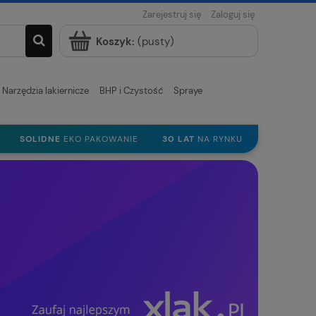
Zarejestruj się
Zaloguj się
Koszyk:
(pusty)
Narzędzia lakiernicze
BHP i Czystość
Spraye
SOLIDNE
EKO PAKOWANIE
30 LAT
NA RYNKU