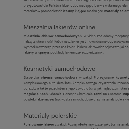
przygotować dla Państwa lakier odpowiadający barwie wybranego eleme
materiałów pomocniczych (
taśmy klejące
maskujące,
materiały ścier
Mieszalnia lakierów online
Mieszalnia lakierów samochodowych.
W xlak.pl Posiadamy receptury
należytą staranność. Każdy nasz lakier jest indywidualnie dopasowy
wyprodukowanego przez nas koloru lakieru jak również najwyższą jako
lakiery w sprayu
, podkłady lakiernicze, rozcieńczalniki.
Kosmetyki samochodowe
Ekspercka
chemia samochodowa
w xlak.pl Profesjonalne
kosmet
kompleksowego auto detailingu, kompleksowego czyszczenia, renowacj
pojazdu, a także przedłużenia jego żywotności w jak najlepszym stani
Meguiar's
,
Koch-Chemie
, Concept Chemicals,
Tenzi
, RR Customs,
Rup
powłoki lakierniczej
(np. woski samochodowe oraz materiały polerskie
Materiały polerskie
Polerowanie lakieru
z xlak.pl. Poznaj ofertę najwyższej jakości materi