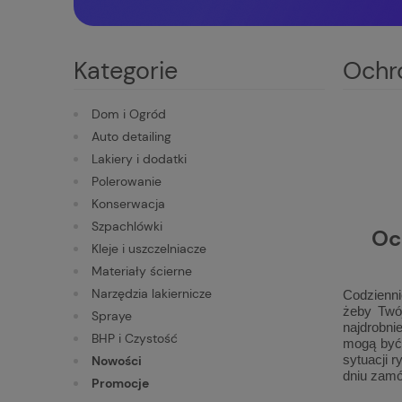
Kategorie
Ochro
Dom i Ogród
Auto detailing
Lakiery i dodatki
Polerowanie
Konserwacja
Szpachlówki
Oc
Kleje i uszczelniacze
Materiały ścierne
Narzędzia lakiernicze
Codzienni
żeby Twój
Spraye
najdrobni
BHP i Czystość
mogą być 
sytuacji 
Nowości
dniu zamó
Promocje