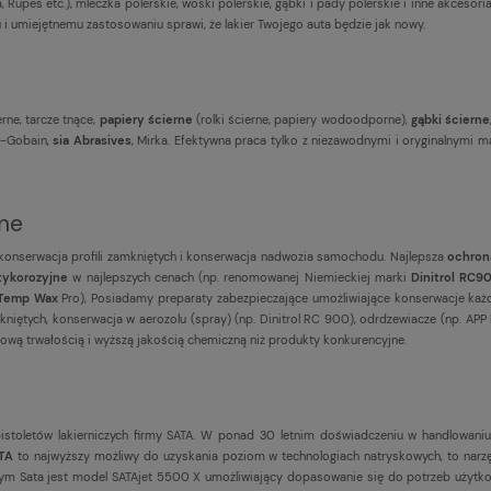
, Rupes etc.), mleczka polerskie, woski polerskie, gąbki i pady polerskie i inne akcesori
 i umiejętnemu zastosowaniu sprawi, że lakier Twojego auta będzie jak nowy.
erne, tarcze tnące,
papiery ścierne
(rolki ścierne, papiery wodoodporne),
gąbki ścierne
t-Gobain,
sia Abrasives
, Mirka. Efektywna praca tylko z niezawodnymi i oryginalnymi ma
jne
 konserwacja profili zamkniętych i konserwacja nadwozia samochodu. Najlepsza
ochron
tykorozyjne
w najlepszych cenach (np. renomowanej Niemieckiej marki
Dinitrol RC9
-Temp Wax
Pro), Posiadamy preparaty zabezpieczające umożliwiające konserwacje każ
niętych, konserwacja w aerozolu (spray) (np. Dinitrol RC 900), odrdzewiacze (np. APP R
ową trwałością i wyższą jakością chemiczną niż produkty konkurencyjne.
istoletów lakierniczych firmy SATA. W ponad 30 letnim doświadczeniu w handlowani
ATA
to najwyższy możliwy do uzyskania poziom w technologiach natryskowych, to narzę
 Sata jest model SATAjet 5500 X umożliwiający dopasowanie się do potrzeb użytkownik