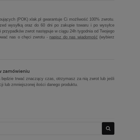
ujących (POK) xlak.pl gwarantuje Ci możliwość 100% zwrotu.
ed wysyłką oraz do 60 dni po zakupie towaru i po wysyłce
i przypadków zwrot następuje w ciągu 24h tygodnia od Twojego
ować nas o chęci zwrotu -
napisz do nas wiadomość
(wybierz
 w zamówieniu
a będzie trwać znaczący czas, otrzymasz za nią zwrot lub jeśli
i lub zmniejszonej ilości danego produktu.