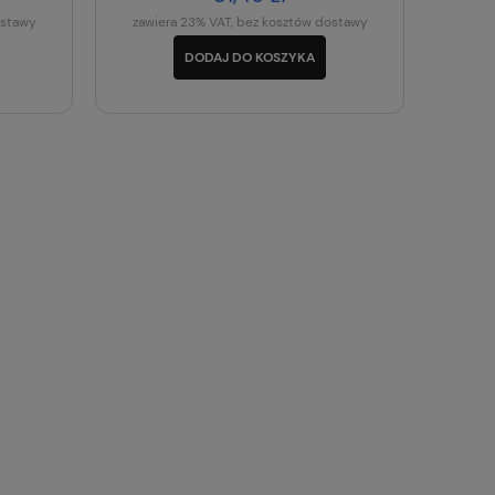
ostawy
zawiera 23% VAT, bez kosztów dostawy
DODAJ DO KOSZYKA