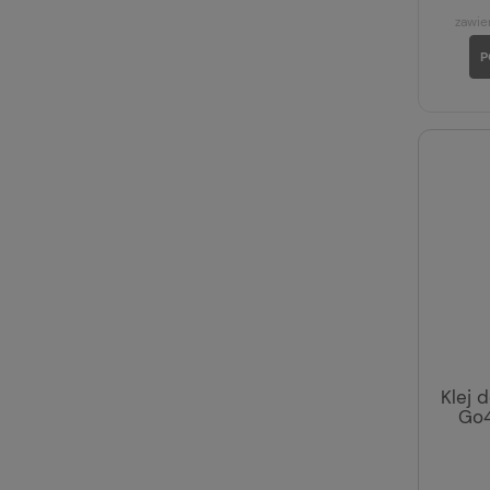
zawie
P
Klej 
Go4