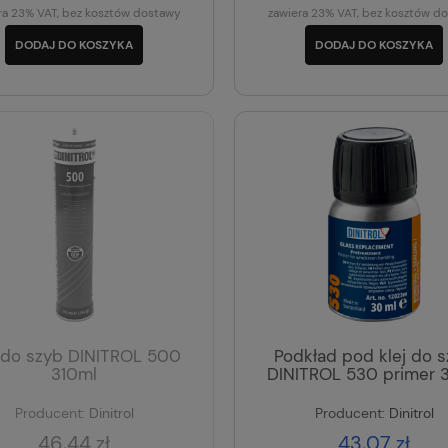
ra 23% VAT, bez kosztów dostawy
zawiera 23% VAT, bez kosztów d
DODAJ DO KOSZYKA
DODAJ DO KOSZYKA
j do szyb DINITROL 500
Podkład pod klej do 
310ml
DINITROL 530 primer 
Producent:
Dinitrol
Producent:
Dinitrol
46,44 zł
43,07 zł