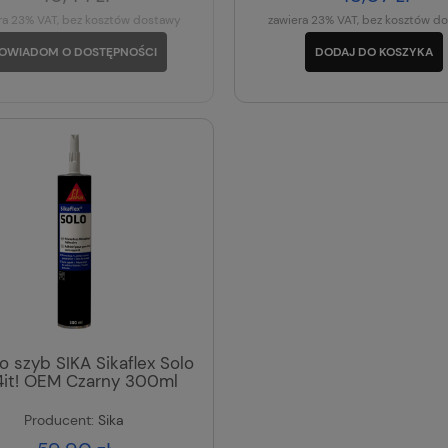
ra 23% VAT, bez kosztów dostawy
zawiera 23% VAT, bez kosztów d
OWIADOM O DOSTĘPNOŚCI
DODAJ DO KOSZYKA
do szyb SIKA Sikaflex Solo
it! OEM Czarny 300ml
Producent:
Sika