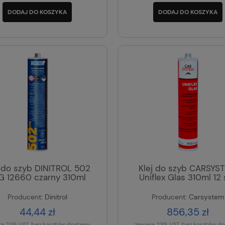
DODAJ DO KOSZYKA
DODAJ DO KOSZYKA
j do szyb DINITROL 502
Klej do szyb CARSYS
G 12660 czarny 310ml
Uniflex Glas 310ml 12 
Producent:
Dinitrol
Producent:
Carsystem
44,44 zł
856,35 zł
ra 23% VAT, bez kosztów dostawy
zawiera 23% VAT, bez kosztów d