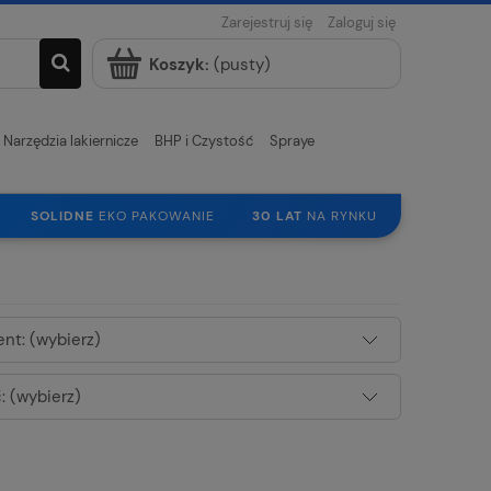
Zarejestruj się
Zaloguj się
Koszyk:
(pusty)
Narzędzia lakiernicze
BHP i Czystość
Spraye
SOLIDNE
EKO PAKOWANIE
30 LAT
NA RYNKU
nt: (wybierz)
 (wybierz)