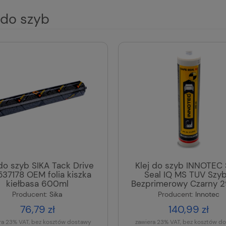
 do szyb
 do szyb SIKA Tack Drive
Klej do szyb INNOTEC 
37178 OEM folia kiszka
Seal IQ MS TUV Szyb
kiełbasa 600ml
Bezprimerowy Czarny 
Producent:
Sika
Producent:
Innotec
76,79 zł
140,99 zł
ra 23% VAT, bez kosztów dostawy
zawiera 23% VAT, bez kosztów d