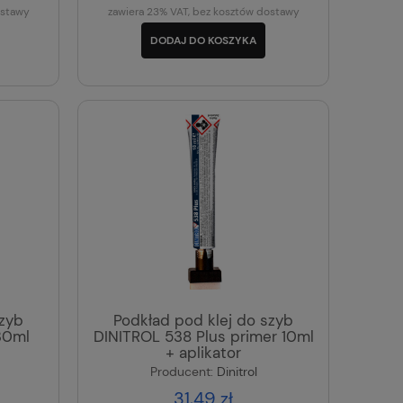
ostawy
zawiera 23% VAT, bez kosztów dostawy
DODAJ DO KOSZYKA
szyb
Podkład pod klej do szyb
30ml
DINITROL 538 Plus primer 10ml
+ aplikator
Producent:
Dinitrol
31,49 zł