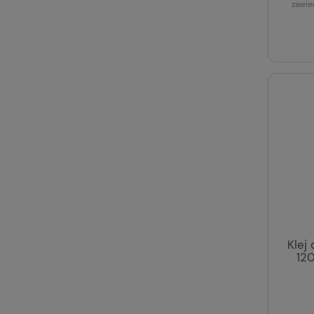
zawie
Klej
12