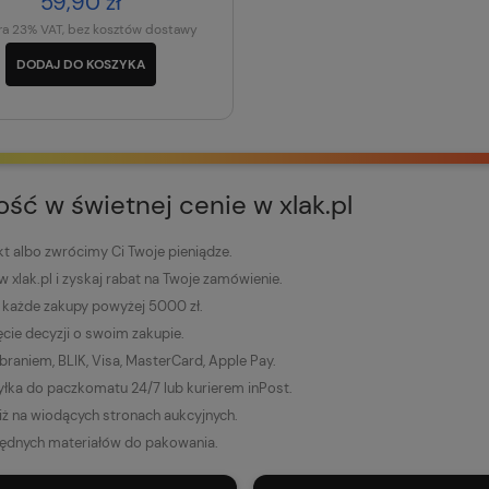
59,90 zł
ra 23% VAT, bez kosztów dostawy
DODAJ DO KOSZYKA
kość w świetnej cenie w xlak.pl
 albo zwrócimy Ci Twoje pieniądze.
 w xlak.pl i zyskaj rabat na Twoje zamówienie.
każde zakupy powyżej 5000 zł.
ęcie decyzji o swoim zakupie.
raniem, BLIK, Visa, MasterCard, Apple Pay.
łka do paczkomatu 24/7 lub kurierem inPost.
niż na wiodących stronach aukcyjnych.
ędnych materiałów do pakowania.