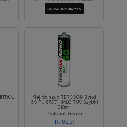
DODAJ DO KOSZYKA
NITROL
Klej do szyb TEROSON Bond
60 PU 8597 HMLC TUV Szybki
310ml
Producent:
Teroson
117,92 zł