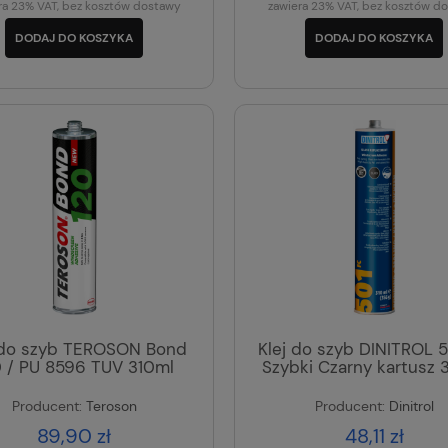
ra 23% VAT, bez kosztów dostawy
zawiera 23% VAT, bez kosztów d
DODAJ DO KOSZYKA
DODAJ DO KOSZYKA
 do szyb TEROSON Bond
Klej do szyb DINITROL 
0 / PU 8596 TUV 310ml
Szybki Czarny kartusz 
Producent:
Teroson
Producent:
Dinitrol
89,90 zł
48,11 zł