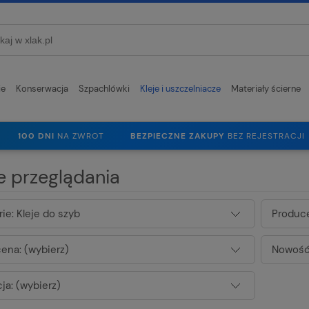
ie
Konserwacja
Szpachlówki
Kleje i uszczelniacze
Materiały ścierne
100 DNI
NA ZWROT
BEZPIECZNE ZAKUPY
BEZ REJESTRACJI
e przeglądania
ie: Kleje do szyb
Produce
ena: (wybierz)
Nowość:
ja: (wybierz)