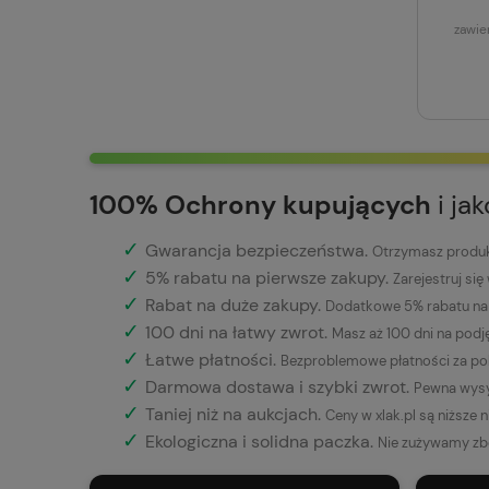
zawie
100% Ochrony kupujących
i ja
✓
Gwarancja bezpieczeństwa
.
Otrzymasz produkt
✓
5% rabatu na pierwsze zakupy.
Zarejestruj się
✓
Rabat na duże zakupy.
Dodatkowe 5% rabatu na 
✓
100 dni na łatwy zwrot.
Masz aż 100 dni na podj
✓
Łatwe płatności
.
Bezproblemowe płatności za pob
✓
Darmowa dostawa i szybki zwrot.
Pewna wysy
✓
Taniej niż na aukcjach.
Ceny w xlak.pl są niższe 
✓
Ekologiczna i solidna paczka.
Nie zużywamy zb