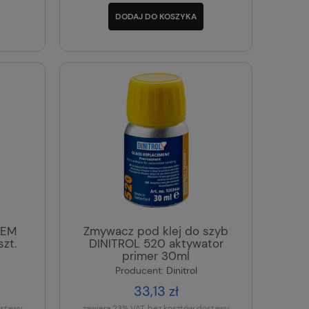
DODAJ DO KOSZYKA
TEM
Zmywacz pod klej do szyb
szt.
DINITROL 520 aktywator
primer 30ml
Producent:
Dinitrol
33,13 zł
ostawy
zawiera 23% VAT, bez kosztów dostawy