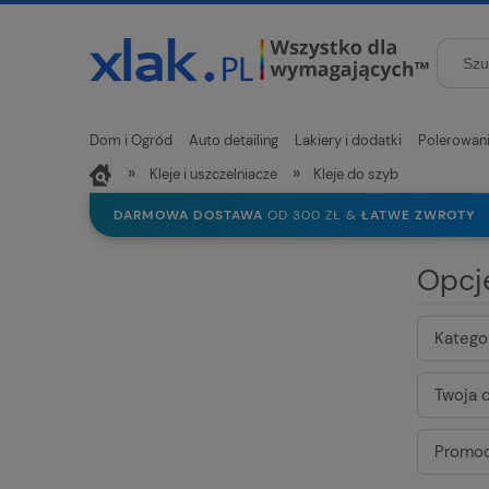
Dom i Ogród
Auto detailing
Lakiery i dodatki
Polerowan
»
»
Kleje i uszczelniacze
Kleje do szyb
Nowości
DARMOWA DOSTAWA
OD 300 ZŁ &
ŁATWE ZWROTY
Opcj
Kategor
Twoja c
Promoc