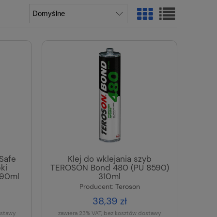
Safe
Klej do wklejania szyb
ki
TEROSON Bond 480 (PU 8590)
290ml
310ml
Producent:
Teroson
38,39 zł
ostawy
zawiera 23% VAT, bez kosztów dostawy