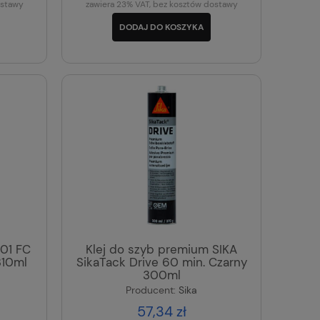
ostawy
zawiera 23% VAT, bez kosztów dostawy
DODAJ DO KOSZYKA
501 FC
Klej do szyb premium SIKA
310ml
SikaTack Drive 60 min. Czarny
300ml
Producent:
Sika
57,34 zł