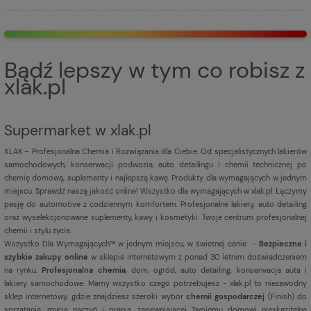
Bądź lepszy w tym co robisz z
xlak.pl
Supermarket w xlak.pl
XLAK – Profesjonalna Chemia i Rozwiązania dla Ciebie. Od specjalistycznych lakierów
samochodowych, konserwacji podwozia, auto detailingu i chemii technicznej po
chemię domową, suplementy i najlepszą kawę. Produkty dla wymagających w jednym
miejscu. Sprawdź naszą jakość online! Wszystko dla wymagających w xlak.pl. Łączymy
pasję do automotive z codziennym komfortem. Profesjonalne lakiery, auto detailing
oraz wyselekcjonowane suplementy, kawy i kosmetyki. Twoje centrum profesjonalnej
chemii i stylu życia.
Wszystko Dla Wymagających™ w jednym miejscu, w świetnej cenie -
Bezpieczne i
szybkie zakupy online
w sklepie internetowym z ponad 30 letnim doświadczeniem
na rynku.
Profesjonalna chemia
, dom, ogród, auto detailing, konserwacja auta i
lakiery samochodowe. Mamy wszystko czego potrzebujesz - xlak.pl to niezawodny
sklep internetowy, gdzie znajdziesz szeroki wybór
chemii gospodarczej
(Finish) do
sprzątania, mycia naczyń i prania, zapewniającej Twojemu domowi nieskazitelną