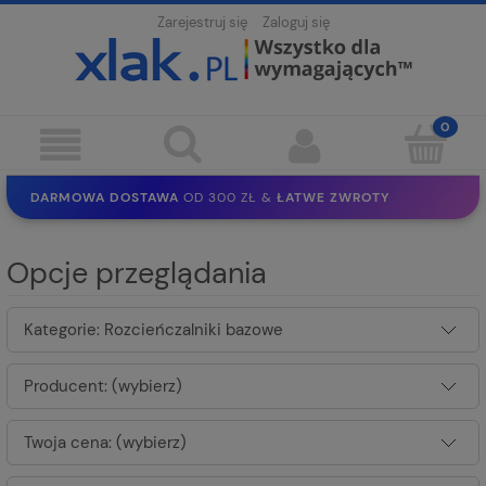
Zarejestruj się
Zaloguj się
DARMOWA DOSTAWA
OD 300 ZŁ &
ŁATWE ZWROTY
100 DNI
NA ZWROT
BEZPIECZNE ZAKUPY
BEZ REJESTRACJI
Opcje przeglądania
SOLIDNE
EKO PAKOWANIE
30 LAT
NA RYNKU
Kategorie: Rozcieńczalniki bazowe
Producent: (wybierz)
Twoja cena: (wybierz)