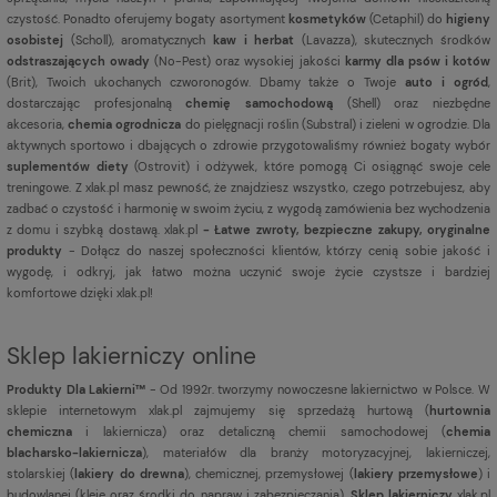
czystość. Ponadto oferujemy bogaty asortyment
kosmetyków
(Cetaphil) do
higieny
osobistej
(Scholl), aromatycznych
kaw i herbat
(Lavazza), skutecznych środków
odstraszających owady
(No-Pest) oraz wysokiej jakości
karmy dla psów i kotów
(Brit), Twoich ukochanych czworonogów. Dbamy także o Twoje
auto i ogród
,
dostarczając profesjonalną
chemię samochodową
(Shell) oraz niezbędne
akcesoria,
chemia ogrodnicza
do pielęgnacji roślin (Substral) i zieleni w ogrodzie. Dla
aktywnych sportowo i dbających o zdrowie przygotowaliśmy również bogaty wybór
suplementów diety
(Ostrovit) i odżywek, które pomogą Ci osiągnąć swoje cele
treningowe. Z xlak.pl masz pewność, że znajdziesz wszystko, czego potrzebujesz, aby
zadbać o czystość i harmonię w swoim życiu, z wygodą zamówienia bez wychodzenia
z domu i szybką dostawą. xlak.pl
- Łatwe zwroty, bezpieczne zakupy, oryginalne
produkty
- Dołącz do naszej społeczności klientów, którzy cenią sobie jakość i
wygodę, i odkryj, jak łatwo można uczynić swoje życie czystsze i bardziej
komfortowe dzięki xlak.pl!
Sklep lakierniczy online
Produkty Dla Lakierni™
- Od 1992r. tworzymy nowoczesne lakiernictwo w Polsce. W
sklepie internetowym xlak.pl zajmujemy się sprzedażą hurtową (
hurtownia
chemiczna
i lakiernicza) oraz detaliczną chemii samochodowej (
chemia
blacharsko-lakiernicza
), materiałów dla branży motoryzacyjnej, lakierniczej,
stolarskiej (
lakiery do drewna
), chemicznej, przemysłowej (
lakiery przemysłowe
) i
budowlanej (kleje oraz środki do napraw i zabezpieczania).
Sklep lakierniczy
xlak.pl