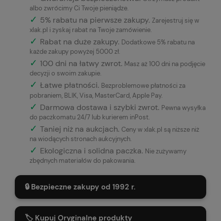
albo zwrócimy Ci Twoje pieniądze.
✓
5% rabatu na pierwsze zakupy.
Zarejestruj się w
xlak.pl i zyskaj rabat na Twoje zamówienie.
✓
Rabat na duże zakupy.
Dodatkowe 5% rabatu na
każde zakupy powyżej 5000 zł.
✓
100 dni na łatwy zwrot.
Masz aż 100 dni na podjęcie
decyzji o swoim zakupie.
✓
Łatwe płatności
.
Bezproblemowe płatności za
pobraniem, BLIK, Visa, MasterCard, Apple Pay.
✓
Darmowa dostawa i szybki zwrot.
Pewna wysyłka
do paczkomatu 24/7 lub kurierem inPost.
✓
Taniej niż na aukcjach.
Ceny w xlak.pl są niższe niż
na wiodących stronach aukcyjnych.
✓
Ekologiczna i solidna paczka.
Nie zużywamy
zbędnych materiałów do pakowania.
🔒 Bezpieczne zakupy od 1992 r.
🏷️ Kupuj Oryginalne produkty