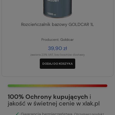
Rozcieńczalnik bazowy GOLDCAR 1L
Producent:
Goldcar
39,90 zł
zawiera 23% VAT, bez kosztów dostawy
DODAJ DO KOSZYKA
100% Ochrony kupujących
i
jakość w świetnej cenie w xlak.pl
✓
Gwarancja bezpieczeństwa
.
Otrzymasz produkt