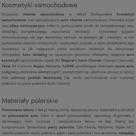
Kosmetyki samochodowe
Ekspercka
chemia samochodowa
w xlak.pl Profesjonalne
kosmetyki
samochodowe
oraz specjalistyczna
auto chemia
samochodowa oferowana przez
nasz
sklep motoryzacyjny
online to profesjonalne środki do kompleksowego auto
detailingu, kompleksowego czyszczenia, renowacji i konserwacji pojazdu
samochodowego lub jego elementów, zarówno na zewnątrz jak i wewnątrz, w celu
podniesienia walorów estetycznych i użytkowych pojazdu, a także przedłużenia jego
żywotności w jak najlepszym stanie wizualnym zbliżonym do fabrycznego
(
Wikipedia
).
Auto detailing
na najwyższym poziomie. Oferujemy najlepsze
auto
kosmetyki
samochodowe marek 3M,
Meguiar's
,
Koch-Chemie
, Concept Chemicals,
Tenzi
, RR Customs,
Rupes
, Menzerna,
Soft99
umożliwiające efektywne
mycie auta
,
pielęgnację elementów wewnętrznych i zewnętrznych (np. plastików, poszyć ze skóry)
oraz
ochronę powłoki lakierniczej
(np. woski samochodowe oraz materiały
polerskie np. pasty polerskie Koch-Chemie).
Materiały polerskie
Polerowanie lakieru
z xlak.pl. Poznaj ofertę najwyższej jakości materiałów polerskich
do
polerowania auta
, które w rękach profesjonalisty zapewniają długotrwały i
olśniewający efekt końcowy i zabezpieczenie lakieru na lata. Poleruj bez
kompromisów. Sprawdzone
pasty polerskie
(3M, Farecla, Menzerna, Rupes etc.),
mleczka polerskie, woski polerskie, gąbki i pady polerskie i inne akcesoria i
narzędzia