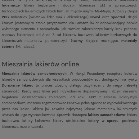
lakiernicze
, lakiery bezbarwne i dodatki lakiernicze itd.) w sprawdzonych
technologiach lakierniczych takich firm jak między innymi MaxMeyer, Autolux / Grupa
PPG
Industries (światowy lider rynku lakierniczego)
Novol
oraz
Spectral
, dzięki
którym jesteśmy w stanie przygotować dla Państwa lakier odpowiadający barwie
wybranego elementu z samochodu, jak również zabezpieczyć każdy krok procesu
naprawy lakierniczej od A do Z, od lakierów bazowych, lakierów bezbarwnych do
lakierniczych materiałów pomocniczych (
taśmy klejące
maskujące,
materiały
ścierne
3M, Indasa,).
Mieszalnia lakierów online
Mieszalnia lakierów samochodowych.
W xlak.pl Posiadamy receptury kolorów
lakierów samochodowych dla wszystkich producentów aut dostępnych na rynku.
Dorabianie lakieru
to proces złożony dlatego przykładamy do niego należytą
staranność. Każdy nasz lakier jest indywidualnie dopasowywany i dzięki naszemu
bogatemu, doświadczeniu zbieranemu od roku 1992 z zakresu kolorystyki
samochodowej możemy zagwarantować Państwu pełną zgodność wyprodukowanego
przez nas koloru lakieru jak również najwyższą jakość materiałów lakierniczych
użytych do jego wyprodukowania. Sprawdź dostępne
lakiery samochodowe
: lakiery
bezbarwne, lakiery kolorowe, lakiery strukturalne,
lakiery w sprayu
, podkłady
lakiernicze, rozcieńczalniki.