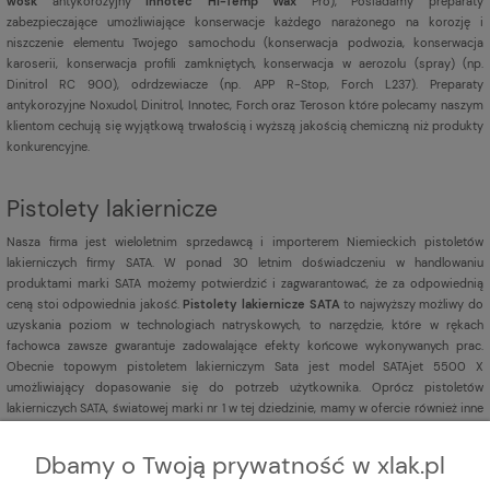
wosk
antykorozyjny
Innotec Hi-Temp Wax
Pro), Posiadamy preparaty
zabezpieczające umożliwiające konserwacje każdego narażonego na korozję i
niszczenie elementu Twojego samochodu (konserwacja podwozia, konserwacja
karoserii, konserwacja profili zamkniętych, konserwacja w aerozolu (spray) (np.
Dinitrol RC 900), odrdzewiacze (np. APP R-Stop, Forch L237). Preparaty
antykorozyjne Noxudol, Dinitrol, Innotec, Forch oraz Teroson które polecamy naszym
klientom cechują się wyjątkową trwałością i wyższą jakością chemiczną niż produkty
konkurencyjne.
Pistolety lakiernicze
Nasza firma jest
wieloletnim sprzedawcą i importerem Niemieckich pistoletów
lakierniczych firmy SATA. W ponad 30 letnim doświadczeniu w handlowaniu
produktami marki SATA możemy potwierdzić i zagwarantować, że za odpowiednią
ceną stoi odpowiednia jakość.
Pistolety lakiernicze SATA
to najwyższy możliwy do
uzyskania poziom w technologiach natryskowych, to narzędzie, które w rękach
fachowca zawsze gwarantuje zadowalające efekty końcowe wykonywanych prac.
Obecnie topowym pistoletem lakierniczym Sata jest model SATAjet 5500 X
umożliwiający dopasowanie się do potrzeb użytkownika. Oprócz pistoletów
lakierniczych SATA, światowej marki nr 1 w tej dziedzinie, mamy w ofercie również inne
pistolety lakiernicze
renomowanych marek np. Iwata,
Sagola,
DeVILBISS,
Aeromexim.
Dbamy o Twoją prywatność w xlak.pl