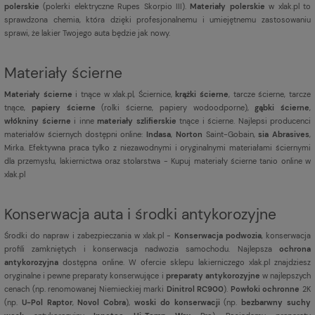
polerskie
(polerki elektryczne Rupes Skorpio III).
Materiały polerskie
w xlak.pl to
sprawdzona chemia, która dzięki profesjonalnemu i umiejętnemu zastosowaniu
sprawi, że lakier Twojego auta będzie jak nowy.
Materiały ścierne
Materiały ścierne
i tnące w xlak.pl, Ściernice,
krążki ścierne
, tarcze ścierne, tarcze
tnące,
papiery ścierne
(rolki ścierne, papiery wodoodporne),
gąbki ścierne
,
włókniny ścierne
i inne
materiały szlifierskie
tnące i ścierne. Najlepsi producenci
materiałów ściernych dostępni online:
Indasa
,
Norton
Saint-Gobain,
sia Abrasives
,
Mirka. Efektywna praca tylko z niezawodnymi i oryginalnymi materiałami ściernymi
dla przemysłu, lakiernictwa oraz stolarstwa - Kupuj materiały ścierne tanio online w
xlak.pl
Konserwacja auta i środki antykorozyjne
Środki do napraw i zabezpieczania w xlak.pl -
Konserwacja podwozia
, konserwacja
profili zamkniętych i konserwacja nadwozia samochodu. Najlepsza
ochrona
antykorozyjna
dostępna online. W ofercie sklepu lakierniczego xlak.pl znajdziesz
oryginalne i pewne preparaty konserwujące i
preparaty antykorozyjne
w najlepszych
cenach (np. renomowanej Niemieckiej marki
Dinitrol RC900
).
Powłoki ochronne
2K
(np.
U-Pol Raptor
,
Novol Cobra
),
woski do konserwacji
(np.
bezbarwny suchy