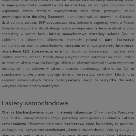
to
największa oferta produktów dla lakiernictwa,
ale nie tylko, ponieważ stale
wspieramy swoim szerokim asortymentem wiele gałęzi przemysłu, studia
prowadzące
auto detailing
(kosmetyki samochodowe), stolarstwo i meblarstwo,
dział ochrony zdrowia, BHP, budownictwo oraz pokrewne segmenty rynku w Polsce.
Sklep lakierniczy online xlak.pl oferuje najlepsze
wyposażenie lakierni
dla lakiernika i
specjalisty w swoim fachu:
lakiery samochodowe
,
materiały ścierne
(np. 3M
Cubitron II), akcesoria lakiernicze, materiały polerskie,
auto kosmetyki
samochodowe, chemia samochodowa,
narzędzia
lakiernicze,
pistolety lakiernicze
,
oświetlenie LED
,
konserwacja auta
(np. środki do konserwacji i naprawy auta
Dinitrol, Innotec, Teroson Henkel). Mamy wszystko czego potrzebuje lakiernik - xlak.pl
to centrum lakiernictwa dla każdego lakiernika. Służymy kompleksowym wsparciem
technicznym i doradczym w zakresie szeroko rozumianego lakiernictwa. Od lat
świadczymy profesjonalną obsługę lakierni, warsztatów, serwisów, fabryk oraz
klientów indywidualnych.
Sklep motoryzacyjny
xlak.pl to
wszystko dla auta,
wszystko dla pasjonatów motoryzacji.
Lakiery samochodowe
Chemia blacharsko-lakiernicza
i
materiały lakiernicze
24h - Kraków, Warszawa,
cała Polska - Mamy wszystko czego potrzebuje profesjonalny
e-lakiernik
.
Lakiery
samochodowe
oferowane przez nasz
internetowy sklep lakierniczy
to produkty
cechujące się najwyższymi standardami jakości i niezawodności jakie są dostępne
obecnie na rynku lakierniczym. Oferujemy lakiery samochodowe (
akcesoria