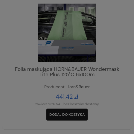
Folia maskująca HORN&BAUER Wondermask
Lite Plus 125°C 6x100m
Producent:
Horn&Bauer
441,42 zł
zawiera 23% VAT, bez kosztów dostawy
DODAJ DO KOSZYKA