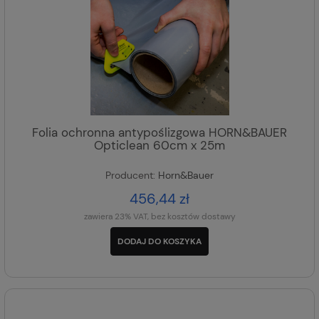
Folia ochronna antypoślizgowa HORN&BAUER
Opticlean 60cm x 25m
Producent:
Horn&Bauer
456,44 zł
zawiera 23% VAT, bez kosztów dostawy
DODAJ DO KOSZYKA