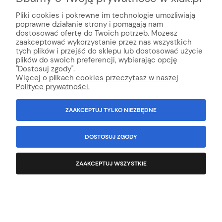
Pliki cookies i pokrewne im technologie umożliwiają
poprawne działanie strony i pomagają nam
dostosować ofertę do Twoich potrzeb. Możesz
zaakceptować wykorzystanie przez nas wszystkich
tych plików i przejść do sklepu lub dostosować użycie
plików do swoich preferencji, wybierając opcję
"Dostosuj zgody".
Więcej o plikach cookies przeczytasz w naszej
Polityce prywatności.
ZAAKCEPTUJ TYLKO NIEZBĘDNE
DOSTOSUJ ZGODY
Folia ochronna do okien i lamp 3M Dirt Trap
ZAAKCEPTUJ WSZYSTKIE
36856 45cm x 30m
Producent:
3M
389,57 zł
zawiera 23% VAT, bez kosztów dostawy