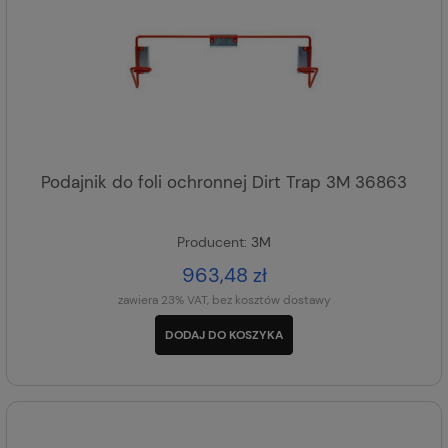
Podajnik do foli ochronnej Dirt Trap 3M 36863
Producent:
3M
963,48 zł
zawiera 23% VAT, bez kosztów dostawy
DODAJ DO KOSZYKA