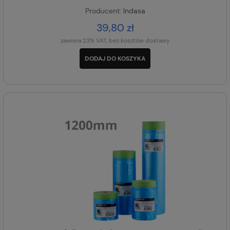
Producent:
Indasa
39,80 zł
zawiera 23% VAT, bez kosztów dostawy
DODAJ DO KOSZYKA