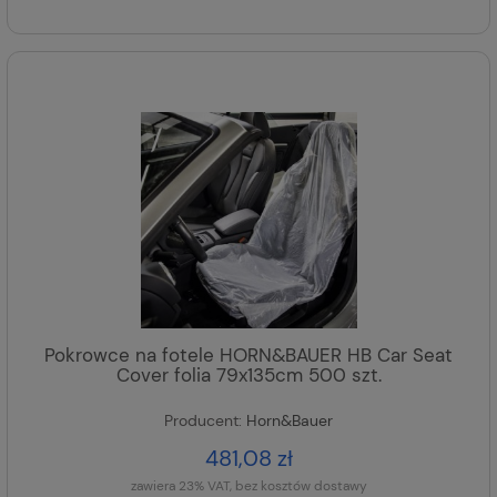
Pokrowce na fotele HORN&BAUER HB Car Seat
Cover folia 79x135cm 500 szt.
Producent:
Horn&Bauer
481,08 zł
zawiera 23% VAT, bez kosztów dostawy