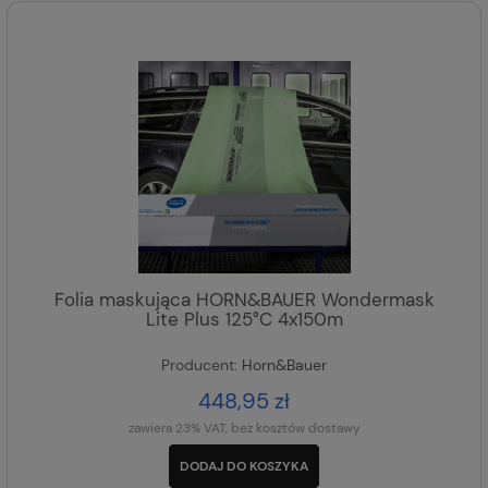
Folia maskująca HORN&BAUER Wondermask
Lite Plus 125°C 4x150m
Producent:
Horn&Bauer
448,95 zł
zawiera 23% VAT, bez kosztów dostawy
DODAJ DO KOSZYKA