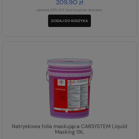
209,90 zł
zawiera 23% VAT, bez kosztów dostawy
DODAJ DO KOSZYKA
Natryskowa folia maskująca CARSYSTEM Liquid
Masking 19L