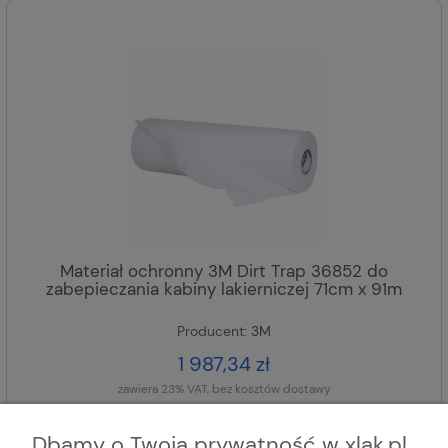
Materiał ochronny 3M Dirt Trap 36852 do
zabepieczania kabiny lakierniczej 71cm x 91m
Producent:
3M
1 987,34 zł
zawiera 23% VAT, bez kosztów dostawy
DODAJ DO KOSZYKA
Dbamy o Twoją prywatność w xlak.pl