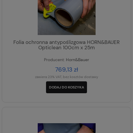
Folia ochronna antypoślizgowa HORN&BAUER
Opticlean 100cm x 25m
Producent:
Horn&Bauer
769,13 zł
zawiera 23% VAT, bez kosztów dostawy
DODAJ DO KOSZYKA