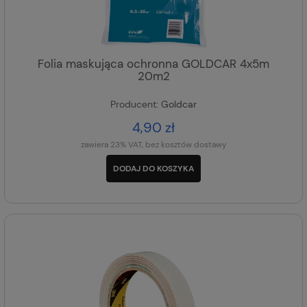
Folia maskująca ochronna GOLDCAR 4x5m
20m2
Producent:
Goldcar
4,90 zł
zawiera 23% VAT, bez kosztów dostawy
DODAJ DO KOSZYKA