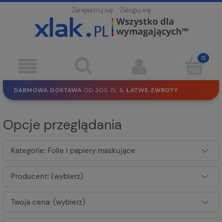
Zarejestruj się
Zaloguj się
DARMOWA DOSTAWA
OD 300 ZŁ &
ŁATWE ZWROTY
100 DNI
NA ZWROT
BEZPIECZNE ZAKUPY
BEZ REJESTRACJI
Opcje przeglądania
SOLIDNE
EKO PAKOWANIE
30 LAT
NA RYNKU
Kategorie: Folie i papiery maskujące
Producent: (wybierz)
Twoja cena: (wybierz)