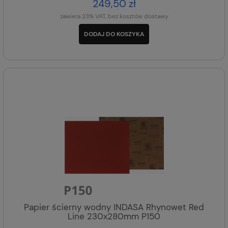
249,50 zł
zawiera 23% VAT, bez kosztów dostawy
DODAJ DO KOSZYKA
Papier ścierny wodny INDASA Rhynowet Red
Line 230x280mm P150