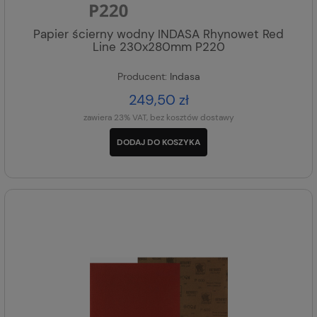
Papier ścierny wodny INDASA Rhynowet Red
Line 230x280mm P220
Producent:
Indasa
249,50 zł
zawiera 23% VAT, bez kosztów dostawy
DODAJ DO KOSZYKA