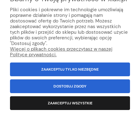
Pliki cookies i pokrewne im technologie umożliwiają
poprawne działanie strony i pomagają nam
dostosować ofertę do Twoich potrzeb. Możesz
zaakceptować wykorzystanie przez nas wszystkich
tych plików i przejść do sklepu lub dostosować użycie
plików do swoich preferencji, wybierając opcję
"Dostosuj zgody".
Więcej o plikach cookies przeczytasz w naszej
Polityce prywatności.
ZAAKCEPTUJ TYLKO NIEZBĘDNE
DOSTOSUJ ZGODY
Papier ścierny wodny INDASA Rhynowet Red
ZAAKCEPTUJ WSZYSTKIE
Line 230x280mm P500
Producent:
Indasa
249,50 zł
zawiera 23% VAT, bez kosztów dostawy