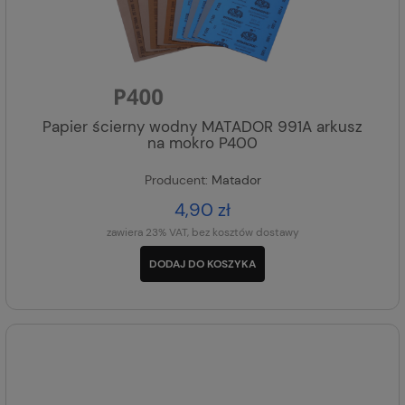
Papier ścierny wodny MATADOR 991A arkusz
na mokro P400
Producent:
Matador
4,90 zł
zawiera 23% VAT, bez kosztów dostawy
DODAJ DO KOSZYKA