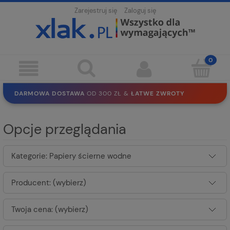
Zarejestruj się
Zaloguj się
DARMOWA DOSTAWA
OD 300 ZŁ &
ŁATWE ZWROTY
100 DNI
NA ZWROT
BEZPIECZNE ZAKUPY
BEZ REJESTRACJI
Opcje przeglądania
SOLIDNE
EKO PAKOWANIE
30 LAT
NA RYNKU
Kategorie: Papiery ścierne wodne
Producent: (wybierz)
Twoja cena: (wybierz)