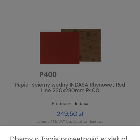
Papier ścierny wodny INDASA Rhynowet Red
Line 230x280mm P400
Producent:
Indasa
249,50 zł
zawiera 23% VAT, bez kosztów dostawy
DODAJ DO KOSZYKA
Dbamy o Twoją prywatność w xlak.pl