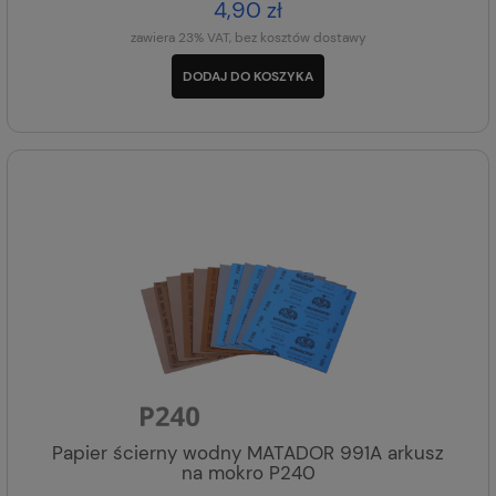
4,90 zł
zawiera 23% VAT, bez kosztów dostawy
DODAJ DO KOSZYKA
Papier ścierny wodny MATADOR 991A arkusz
na mokro P240