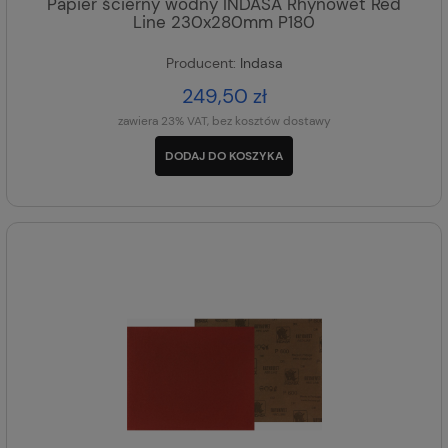
Papier ścierny wodny INDASA Rhynowet Red
Line 230x280mm P180
Producent:
Indasa
249,50 zł
zawiera 23% VAT, bez kosztów dostawy
DODAJ DO KOSZYKA