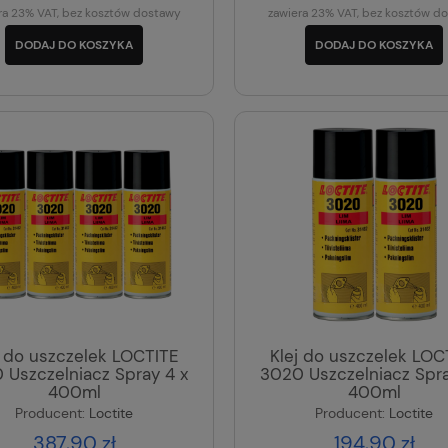
ra 23% VAT, bez kosztów dostawy
zawiera 23% VAT, bez kosztów d
DODAJ DO KOSZYKA
DODAJ DO KOSZYKA
j do uszczelek LOCTITE
Klej do uszczelek LOC
 Uszczelniacz Spray 4 x
3020 Uszczelniacz Spra
400ml
400ml
Producent:
Loctite
Producent:
Loctite
387,90 zł
194,90 zł