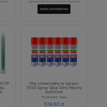
ostawy
zawiera 23% VAT, bez kosztów dostawy
DODAJ DO KOSZYKA
ON EP
Klej uniwersalny w sprayu
alu
TESA Spray Glue Silny Mocny
l
6x500ml
Producent:
Tesa
574,90 zł