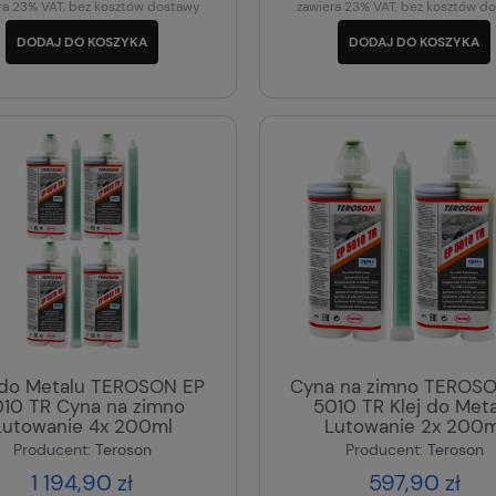
ra 23% VAT, bez kosztów dostawy
zawiera 23% VAT, bez kosztów d
DODAJ DO KOSZYKA
DODAJ DO KOSZYKA
 do Metalu TEROSON EP
Cyna na zimno TEROS
10 TR Cyna na zimno
5010 TR Klej do Met
Lutowanie 4x 200ml
Lutowanie 2x 200m
Producent:
Teroson
Producent:
Teroson
1 194,90 zł
597,90 zł