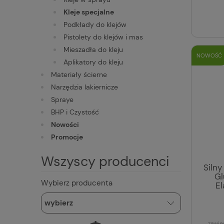
Kleje specjalne
Podkłady do klejów
Pistolety do klejów i mas
Mieszadła do kleju
NOWOŚĆ
Aplikatory do kleju
Materiały ścierne
Narzędzia lakiernicze
Spraye
BHP i Czystość
Nowości
Promocje
Wszyscy producenci
Siln
Gl
Wybierz producenta
El
zawie