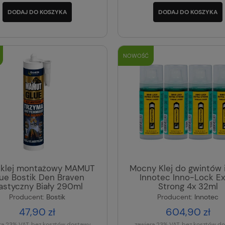
DODAJ DO KOSZYKA
DODAJ DO KOSZYKA
NOWOŚĆ
y klej montażowy MAMUT
Mocny Klej do gwintów 
ue Bostik Den Braven
Innotec Inno-Lock Ex
astyczny Biały 290ml
Strong 4x 32ml
Producent:
Bostik
Producent:
Innotec
47,90 zł
604,90 zł
ra 23% VAT, bez kosztów dostawy
zawiera 23% VAT, bez kosztów d