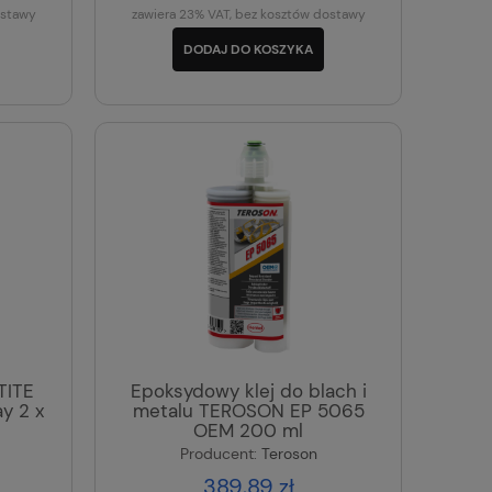
ostawy
zawiera 23% VAT, bez kosztów dostawy
DODAJ DO KOSZYKA
TITE
Epoksydowy klej do blach i
y 2 x
metalu TEROSON EP 5065
OEM 200 ml
Producent:
Teroson
389,89 zł