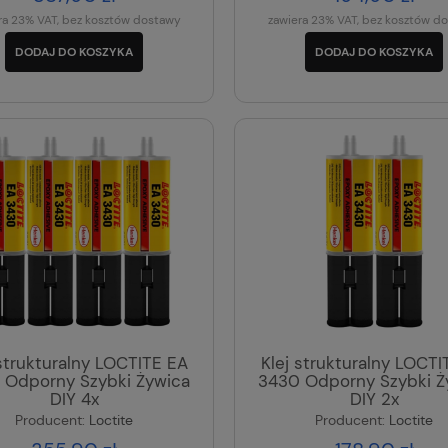
ra 23% VAT, bez kosztów dostawy
zawiera 23% VAT, bez kosztów d
DODAJ DO KOSZYKA
DODAJ DO KOSZYKA
 strukturalny LOCTITE EA
Klej strukturalny LOCTI
 Odporny Szybki Żywica
3430 Odporny Szybki Ż
DIY 4x
DIY 2x
Producent:
Loctite
Producent:
Loctite