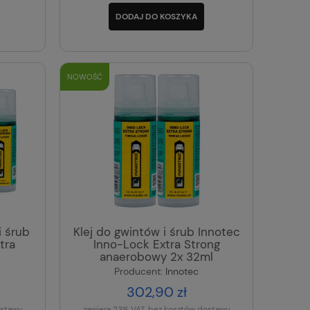
DODAJ DO KOSZYKA
NOWOŚĆ
i śrub
Klej do gwintów i śrub Innotec
tra
Inno-Lock Extra Strong
anaerobowy 2x 32ml
Producent:
Innotec
302,90 zł
ostawy
zawiera 23% VAT, bez kosztów dostawy