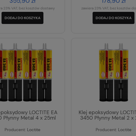
355,90 zł
178,90 zł
ra 23% VAT, bez kosztów dostawy
zawiera 23% VAT, bez kosztów d
DODAJ DO KOSZYKA
DODAJ DO KOSZYKA
 epoksydowy LOCTITE EA
Klej epoksydowy LOCTI
 Płynny Metal 4 x 25ml
3450 Płynny Metal 2 x
Producent:
Loctite
Producent:
Loctite