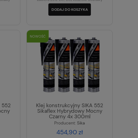
DODAJ DO KOSZYKA
NOWOŚĆ
A 552
Klej konstrukcyjny SIKA 552
ocny
Sikaflex Hybrydowy Mocny
Czarny 4x 300ml
Producent:
Sika
454,90 zł