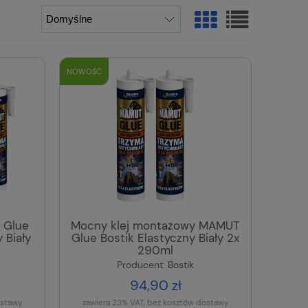
NOWOŚĆ
 Glue
Mocny klej montażowy MAMUT
 Biały
Glue Bostik Elastyczny Biały 2x
290ml
Producent:
Bostik
94,90 zł
ostawy
zawiera 23% VAT, bez kosztów dostawy