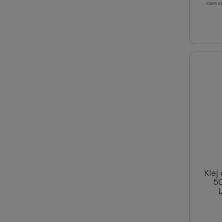
zawie
Klej
50