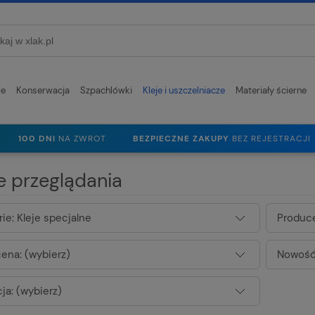
ie
Konserwacja
Szpachlówki
Kleje i uszczelniacze
Materiały ścierne
100 DNI
NA ZWROT
BEZPIECZNE ZAKUPY
BEZ REJESTRACJI
e przeglądania
ie: Kleje specjalne
Produce
ena: (wybierz)
Nowość:
ja: (wybierz)