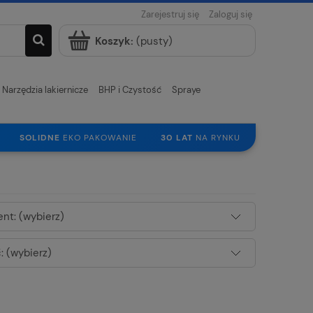
Zarejestruj się
Zaloguj się
Koszyk:
(pusty)
Narzędzia lakiernicze
BHP i Czystość
Spraye
SOLIDNE
EKO PAKOWANIE
30 LAT
NA RYNKU
nt: (wybierz)
 (wybierz)