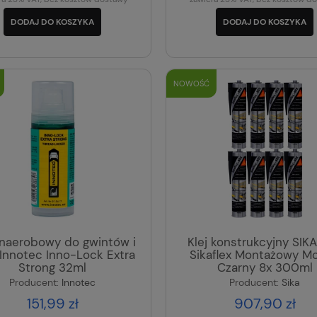
DODAJ DO KOSZYKA
DODAJ DO KOSZYKA
NOWOŚĆ
anaerobowy do gwintów i
Klej konstrukcyjny SIK
Innotec Inno-Lock Extra
Sikaflex Montażowy M
Strong 32ml
Czarny 8x 300ml
Producent:
Innotec
Producent:
Sika
151,99 zł
907,90 zł