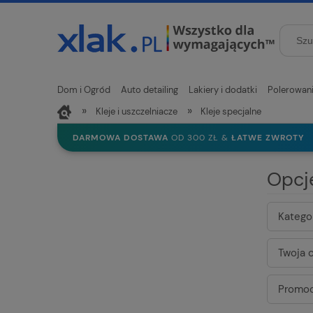
Dom i Ogród
Auto detailing
Lakiery i dodatki
Polerowan
»
»
Kleje i uszczelniacze
Kleje specjalne
Nowości
DARMOWA DOSTAWA
OD 300 ZŁ &
ŁATWE ZWROTY
Opcj
Kategor
Twoja c
Promoc