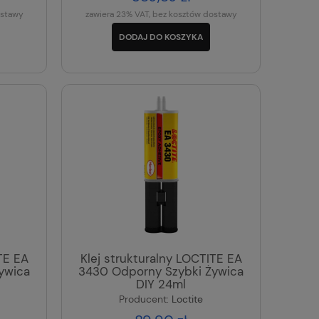
ostawy
zawiera 23% VAT, bez kosztów dostawy
DODAJ DO KOSZYKA
TE EA
Klej strukturalny LOCTITE EA
ywica
3430 Odporny Szybki Żywica
DIY 24ml
Producent:
Loctite