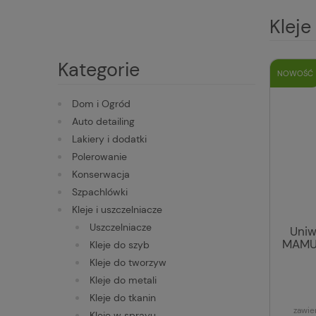
Kleje
Kategorie
NOWOŚĆ
Dom i Ogród
Auto detailing
Lakiery i dodatki
Polerowanie
Konserwacja
Szpachlówki
Kleje i uszczelniacze
Uszczelniacze
Uniw
MAMUT
Kleje do szyb
Kleje do tworzyw
Kleje do metali
Kleje do tkanin
zawie
Kleje w sprayu