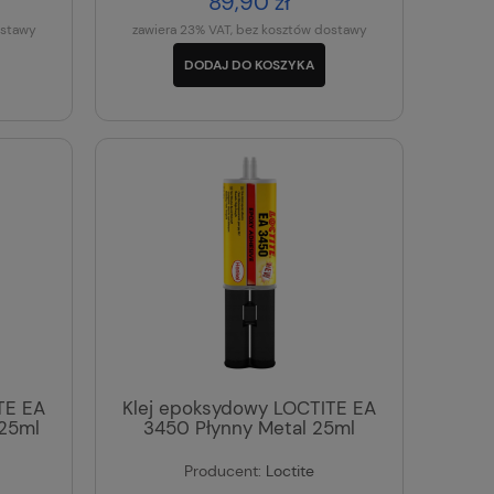
89,90 zł
ostawy
zawiera 23% VAT, bez kosztów dostawy
DODAJ DO KOSZYKA
TE EA
Klej epoksydowy LOCTITE EA
 25ml
3450 Płynny Metal 25ml
Producent:
Loctite