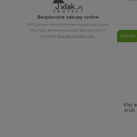
Bezpieczne zakupy online
100% jakości i bezpieczeństwa. Kupujesz bez ryzyka.
Otrzymasz zamówiony produkt albo zwrócimy Ci
NOWOŚĆ
pieniądze.
Sprawdź szczegóły
tutaj
.
Klej 
śrub 