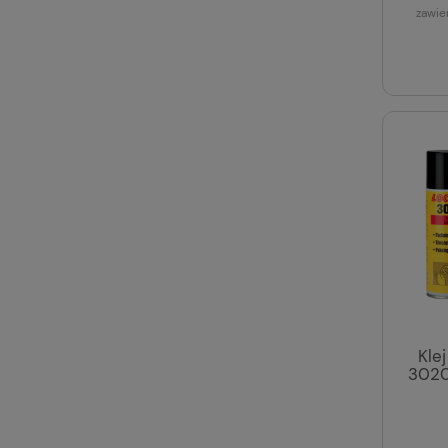
zawie
Kle
3020