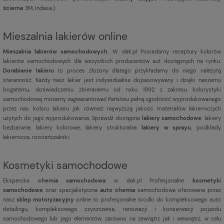
ścierne
3M, Indasa,).
Mieszalnia lakierów online
Mieszalnia lakierów samochodowych.
W xlak.pl Posiadamy receptury kolorów
lakierów samochodowych dla wszystkich producentów aut dostępnych na rynku.
Dorabianie lakieru
to proces złożony dlatego przykładamy do niego należytą
staranność. Każdy nasz lakier jest indywidualnie dopasowywany i dzięki naszemu
bogatemu, doświadczeniu zbieranemu od roku 1992 z zakresu kolorystyki
samochodowej możemy zagwarantować Państwu pełną zgodność wyprodukowanego
przez nas koloru lakieru jak również najwyższą jakość materiałów lakierniczych
użytych do jego wyprodukowania. Sprawdź dostępne
lakiery samochodowe
: lakiery
bezbarwne, lakiery kolorowe, lakiery strukturalne,
lakiery w sprayu
, podkłady
lakiernicze, rozcieńczalniki.
Kosmetyki samochodowe
Ekspercka
chemia samochodowa
w xlak.pl Profesjonalne
kosmetyki
samochodowe
oraz specjalistyczna
auto chemia
samochodowa oferowana przez
nasz
sklep motoryzacyjny
online to profesjonalne środki do kompleksowego auto
detailingu, kompleksowego czyszczenia, renowacji i konserwacji pojazdu
samochodowego lub jego elementów, zarówno na zewnątrz jak i wewnątrz, w celu