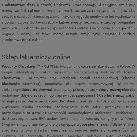
suplementów diety
(Ostrovit) i odżywek, które pomogą Ci osiągnąć swoje cele
treningowe. Z xlak.pl masz pewność, że znajdziesz wszystko, czego potrzebujesz, aby
zadbać o czystość i harmonię w swoim życiu, z wygodą zamówienia bez wychodzenia
z domu i szybką dostawą. xlak.pl
- Łatwe zwroty, bezpieczne zakupy, oryginalne
produkty
- Dołącz do naszej społeczności klientów, którzy cenią sobie jakość i
wygodę, i odkryj, jak łatwo można uczynić swoje życie czystsze i bardziej
komfortowe dzięki xlak.pl!
Sklep lakierniczy online
Produkty Dla Lakierni™
- Od 1992r. tworzymy nowoczesne lakiernictwo w Polsce. W
sklepie internetowym xlak.pl zajmujemy się sprzedażą hurtową (
hurtownia
chemiczna
i lakiernicza) oraz detaliczną chemii samochodowej (
chemia
blacharsko-lakiernicza
), materiałów dla branży motoryzacyjnej, lakierniczej,
stolarskiej (
lakiery do drewna
), chemicznej, przemysłowej (
lakiery przemysłowe
) i
budowlanej (kleje oraz środki do napraw i zabezpieczania).
Sklep lakierniczy
xlak.pl
to
największa oferta produktów dla lakiernictwa,
ale nie tylko, ponieważ stale
wspieramy swoim szerokim asortymentem wiele gałęzi przemysłu, studia
prowadzące
auto detailing
(kosmetyki samochodowe), stolarstwo i meblarstwo,
dział ochrony zdrowia, BHP, budownictwo oraz pokrewne segmenty rynku w Polsce.
Sklep lakierniczy online xlak.pl oferuje najlepsze
wyposażenie lakierni
dla lakiernika i
specjalisty w swoim fachu:
lakiery samochodowe
,
materiały ścierne
(np. 3M
Cubitron II), akcesoria lakiernicze, materiały polerskie,
auto kosmetyki