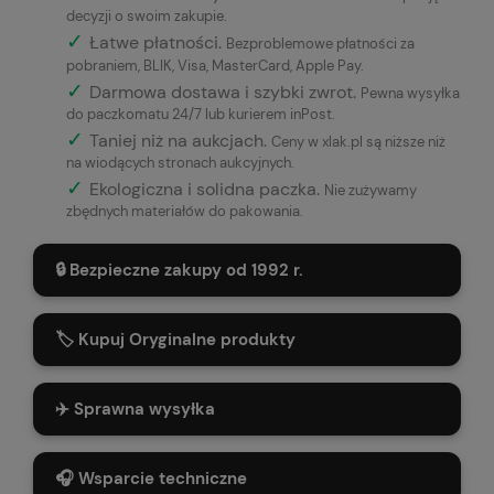
decyzji o swoim zakupie.
✓
Łatwe płatności
.
Bezproblemowe płatności za
pobraniem, BLIK, Visa, MasterCard, Apple Pay.
✓
Darmowa dostawa i szybki zwrot.
Pewna wysyłka
do paczkomatu 24/7 lub kurierem inPost.
✓
Taniej niż na aukcjach.
Ceny w xlak.pl są niższe niż
na wiodących stronach aukcyjnych.
✓
Ekologiczna i solidna paczka.
Nie zużywamy
zbędnych materiałów do pakowania.
🔒 Bezpieczne zakupy od 1992 r.
🏷️ Kupuj Oryginalne produkty
✈️ Sprawna wysyłka
🎧 Wsparcie techniczne