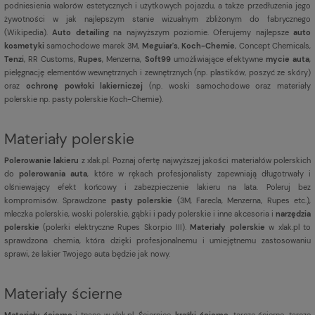
podniesienia walorów estetycznych i użytkowych pojazdu, a także przedłużenia jego
żywotności w jak najlepszym stanie wizualnym zbliżonym do fabrycznego
(
Wikipedia
).
Auto detailing
na najwyższym poziomie. Oferujemy najlepsze
auto
kosmetyki
samochodowe marek 3M,
Meguiar's
,
Koch-Chemie
, Concept Chemicals,
Tenzi
, RR Customs,
Rupes
, Menzerna,
Soft99
umożliwiające efektywne
mycie auta
,
pielęgnację elementów wewnętrznych i zewnętrznych (np. plastików, poszyć ze skóry)
oraz
ochronę powłoki lakierniczej
(np. woski samochodowe oraz materiały
polerskie np. pasty polerskie Koch-Chemie).
Materiały polerskie
Polerowanie lakieru
z xlak.pl. Poznaj ofertę najwyższej jakości materiałów polerskich
do
polerowania auta
, które w rękach profesjonalisty zapewniają długotrwały i
olśniewający efekt końcowy i zabezpieczenie lakieru na lata. Poleruj bez
kompromisów. Sprawdzone
pasty polerskie
(3M, Farecla, Menzerna, Rupes etc.),
mleczka polerskie, woski polerskie, gąbki i pady polerskie i inne akcesoria i
narzędzia
polerskie
(polerki elektryczne Rupes Skorpio III).
Materiały polerskie
w xlak.pl to
sprawdzona chemia, która dzięki profesjonalnemu i umiejętnemu zastosowaniu
sprawi, że lakier Twojego auta będzie jak nowy.
Materiały ścierne
Materiały ścierne
i tnące w xlak.pl, Ściernice,
krążki ścierne
, tarcze ścierne, tarcze