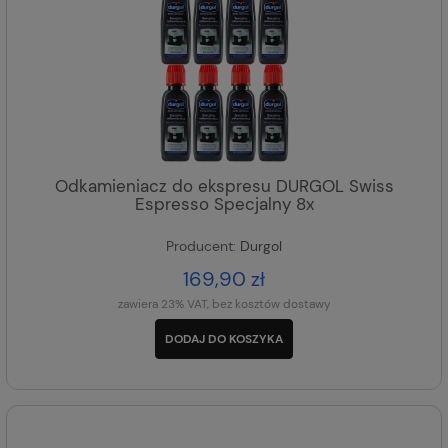
Odkamieniacz do ekspresu DURGOL Swiss
Espresso Specjalny 8x
Producent:
Durgol
169,90 zł
zawiera 23% VAT, bez kosztów dostawy
DODAJ DO KOSZYKA