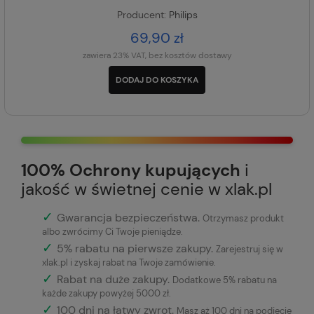
Producent:
Philips
69,90 zł
zawiera 23% VAT, bez kosztów dostawy
DODAJ DO KOSZYKA
100% Ochrony kupujących
i
jakość w świetnej cenie w xlak.pl
✓
Gwarancja bezpieczeństwa
.
Otrzymasz produkt
albo zwrócimy Ci Twoje pieniądze.
✓
5% rabatu na pierwsze zakupy.
Zarejestruj się w
xlak.pl i zyskaj rabat na Twoje zamówienie.
✓
Rabat na duże zakupy.
Dodatkowe 5% rabatu na
każde zakupy powyżej 5000 zł.
✓
100 dni na łatwy zwrot.
Masz aż 100 dni na podjęcie