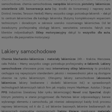
samochodowe, chemia samochodowa,
narzędzia
lakiernicze,
pistolety lakiernicze
,
oświetlenie LED
,
konserwacja auta
(np. środki do konserwacji i naprawy auta
Dinitrol, Innotec, Teroson Henkel). Mamy wszystko czego potrzebuje lakiernik - xlak.pl
to centrum lakiernictwa dla każdego lakiernika. Służymy kompleksowym wsparciem
technicznym i doradczym w zakresie szeroko rozumianego lakiernictwa. Od lat
świadczymy profesjonalną obsługę lakierni, warsztatów, serwisów, fabryk oraz
klientów indywidualnych.
Sklep motoryzacyjny
xlak.pl to
wszystko dla auta,
wszystko dla pasjonatów motoryzacji.
Lakiery samochodowe
Chemia blacharsko-lakiernicza
i
materiały lakiernicze
24h - Kraków, Warszawa,
cała Polska - Mamy wszystko czego potrzebuje profesjonalny
e-lakiernik
.
Lakiery
samochodowe
oferowane przez nasz
internetowy sklep lakierniczy
to produkty
cechujące się najwyższymi standardami jakości i niezawodności jakie są dostępne
obecnie na rynku lakierniczym. Oferujemy lakiery samochodowe (
akcesoria
lakiernicze
, lakiery bezbarwne i dodatki lakiernicze itd.) w sprawdzonych
technologiach lakierniczych takich firm jak między innymi MaxMeyer, Autolux / Grupa
PPG
Industries (światowy lider rynku lakierniczego)
Novol
oraz
Spectral
, dzięki
którym jesteśmy w stanie przygotować dla Państwa lakier odpowiadający barwie
wybranego elementu z samochodu, jak również zabezpieczyć każdy krok procesu
naprawy lakierniczej od A do Z, od lakierów bazowych, lakierów bezbarwnych do
lakierniczych materiałów pomocniczych (
taśmy klejące
maskujące,
materiały