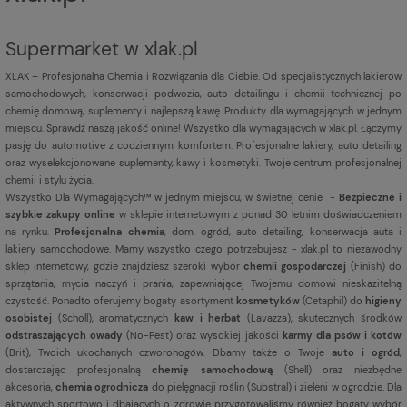
Supermarket w xlak.pl
XLAK – Profesjonalna Chemia i Rozwiązania dla Ciebie. Od specjalistycznych lakierów
samochodowych, konserwacji podwozia, auto detailingu i chemii technicznej po
chemię domową, suplementy i najlepszą kawę. Produkty dla wymagających w jednym
miejscu. Sprawdź naszą jakość online! Wszystko dla wymagających w xlak.pl. Łączymy
pasję do automotive z codziennym komfortem. Profesjonalne lakiery, auto detailing
oraz wyselekcjonowane suplementy, kawy i kosmetyki. Twoje centrum profesjonalnej
chemii i stylu życia.
Wszystko Dla Wymagających™ w jednym miejscu, w świetnej cenie -
Bezpieczne i
szybkie zakupy online
w sklepie internetowym z ponad 30 letnim doświadczeniem
na rynku.
Profesjonalna chemia
, dom, ogród, auto detailing, konserwacja auta i
lakiery samochodowe. Mamy wszystko czego potrzebujesz - xlak.pl to niezawodny
sklep internetowy, gdzie znajdziesz szeroki wybór
chemii gospodarczej
(Finish) do
sprzątania, mycia naczyń i prania, zapewniającej Twojemu domowi nieskazitelną
czystość. Ponadto oferujemy bogaty asortyment
kosmetyków
(Cetaphil) do
higieny
osobistej
(Scholl), aromatycznych
kaw i herbat
(Lavazza), skutecznych środków
odstraszających owady
(No-Pest) oraz wysokiej jakości
karmy dla psów i kotów
(Brit), Twoich ukochanych czworonogów. Dbamy także o Twoje
auto i ogród
,
dostarczając profesjonalną
chemię samochodową
(Shell) oraz niezbędne
akcesoria,
chemia ogrodnicza
do pielęgnacji roślin (Substral) i zieleni w ogrodzie. Dla
aktywnych sportowo i dbających o zdrowie przygotowaliśmy również bogaty wybór