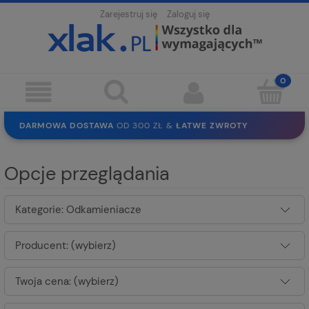
Zarejestruj się
Zaloguj się
DARMOWA DOSTAWA
OD 300 ZŁ &
ŁATWE ZWROTY
100 DNI
NA ZWROT
BEZPIECZNE ZAKUPY
BEZ REJESTRACJI
Opcje przeglądania
SOLIDNE
EKO PAKOWANIE
30 LAT
NA RYNKU
Kategorie: Odkamieniacze
Producent: (wybierz)
Twoja cena: (wybierz)