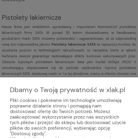
Pistolety lakiernicze
Nasza firma jest
wieloletnim sprzedawcą i importerem Niemieckich pistoletów
lakierniczych firmy SATA. W ponad 30 letnim doświadczeniu w handlowaniu
produktami marki SATA możemy potwierdzić i zagwarantować, że za odpowiednią
ceną stoi odpowiednia jakość.
Pistolety lakiernicze SATA
to najwyższy możliwy do
uzyskania poziom w technologiach natryskowych, to narzędzie, które w rękach
fachowca zawsze gwarantuje zadowalające efekty końcowe wykonywanych prac.
Obecnie topowym pistoletem lakierniczym Sata jest model SATAjet 5500 X
umożliwiający dopasowanie się do potrzeb użytkownika. Oprócz pistoletów
lakierniczych SATA, światowej marki nr 1 w tej dziedzinie, mamy w ofercie również inne
pistolety lakiernicze
renomowanych marek np. Iwata,
Sagola,
DeVILBISS,
Aeromexim.
Dbamy o Twoją prywatność w xlak.pl
Pliki cookies i pokrewne im technologie umożliwiają
poprawne działanie strony i pomagają nam
dostosować ofertę do Twoich potrzeb. Możesz
zaakceptować wykorzystanie przez nas wszystkich
tych plików i przejść do sklepu lub dostosować użycie
plików do swoich preferencji, wybierając opcję
© Internetowy sklep lakier
niczy xlak.pl
★
★
★
★
★
"Dostosuj zgody".