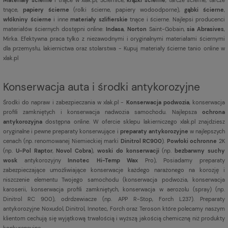
tnące,
papiery ścierne
(rolki ścierne, papiery wodoodporne),
gąbki ścierne
,
włókniny ścierne
i inne
materiały szlifierskie
tnące i ścierne. Najlepsi producenci
materiałów ściernych dostępni online:
Indasa
,
Norton
Saint-Gobain,
sia Abrasives
,
Mirka. Efektywna praca tylko z niezawodnymi i oryginalnymi materiałami ściernymi
dla przemysłu, lakiernictwa oraz stolarstwa - Kupuj materiały ścierne tanio online w
xlak.pl
Konserwacja auta i środki antykorozyjne
Środki do napraw i zabezpieczania w xlak.pl -
Konserwacja podwozia
, konserwacja
profili zamkniętych i konserwacja nadwozia samochodu. Najlepsza
ochrona
antykorozyjna
dostępna online. W ofercie sklepu lakierniczego xlak.pl znajdziesz
oryginalne i pewne preparaty konserwujące i
preparaty antykorozyjne
w najlepszych
cenach (np. renomowanej Niemieckiej marki
Dinitrol RC900
).
Powłoki ochronne
2K
(np.
U-Pol Raptor
,
Novol Cobra
),
woski do konserwacji
(np.
bezbarwny suchy
wosk
antykorozyjny
Innotec Hi-Temp Wax
Pro), Posiadamy preparaty
zabezpieczające umożliwiające konserwacje każdego narażonego na korozję i
niszczenie elementu Twojego samochodu (konserwacja podwozia, konserwacja
karoserii, konserwacja profili zamkniętych, konserwacja w aerozolu (spray) (np.
Dinitrol RC 900), odrdzewiacze (np. APP R-Stop, Forch L237). Preparaty
antykorozyjne Noxudol, Dinitrol, Innotec, Forch oraz Teroson które polecamy naszym
klientom cechują się wyjątkową trwałością i wyższą jakością chemiczną niż produkty
konkurencyjne.