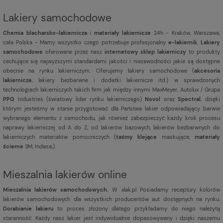
Lakiery samochodowe
Chemia blacharsko-lakiernicza
i
materiały lakiernicze
24h - Kraków, Warszawa,
cała Polska - Mamy wszystko czego potrzebuje profesjonalny
e-lakiernik
.
Lakiery
samochodowe
oferowane przez nasz
internetowy sklep lakierniczy
to produkty
cechujące się najwyższymi standardami jakości i niezawodności jakie są dostępne
obecnie na rynku lakierniczym. Oferujemy lakiery samochodowe (
akcesoria
lakiernicze
, lakiery bezbarwne i dodatki lakiernicze itd.) w sprawdzonych
technologiach lakierniczych takich firm jak między innymi MaxMeyer, Autolux / Grupa
PPG
Industries (światowy lider rynku lakierniczego)
Novol
oraz
Spectral
, dzięki
którym jesteśmy w stanie przygotować dla Państwa lakier odpowiadający barwie
wybranego elementu z samochodu, jak również zabezpieczyć każdy krok procesu
naprawy lakierniczej od A do Z, od lakierów bazowych, lakierów bezbarwnych do
lakierniczych materiałów pomocniczych (
taśmy klejące
maskujące,
materiały
ścierne
3M, Indasa,).
Mieszalnia lakierów online
Mieszalnia lakierów samochodowych.
W xlak.pl Posiadamy receptury kolorów
lakierów samochodowych dla wszystkich producentów aut dostępnych na rynku.
Dorabianie lakieru
to proces złożony dlatego przykładamy do niego należytą
staranność. Każdy nasz lakier jest indywidualnie dopasowywany i dzięki naszemu