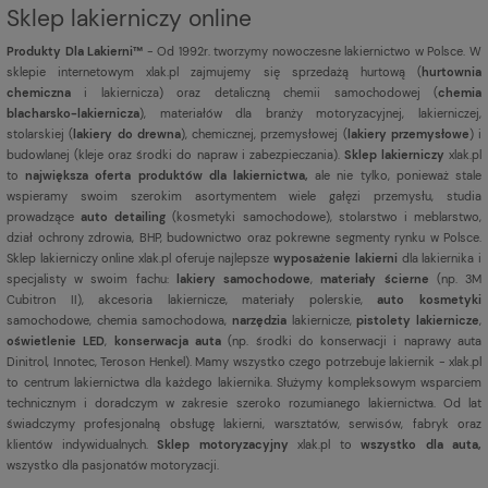
Sklep lakierniczy online
Produkty Dla Lakierni™
- Od 1992r. tworzymy nowoczesne lakiernictwo w Polsce. W
sklepie internetowym xlak.pl zajmujemy się sprzedażą hurtową (
hurtownia
chemiczna
i lakiernicza) oraz detaliczną chemii samochodowej (
chemia
blacharsko-lakiernicza
), materiałów dla branży motoryzacyjnej, lakierniczej,
stolarskiej (
lakiery do drewna
), chemicznej, przemysłowej (
lakiery przemysłowe
) i
budowlanej (kleje oraz środki do napraw i zabezpieczania).
Sklep lakierniczy
xlak.pl
to
największa oferta produktów dla lakiernictwa,
ale nie tylko, ponieważ stale
wspieramy swoim szerokim asortymentem wiele gałęzi przemysłu, studia
prowadzące
auto detailing
(kosmetyki samochodowe), stolarstwo i meblarstwo,
dział ochrony zdrowia, BHP, budownictwo oraz pokrewne segmenty rynku w Polsce.
Sklep lakierniczy online xlak.pl oferuje najlepsze
wyposażenie lakierni
dla lakiernika i
specjalisty w swoim fachu:
lakiery samochodowe
,
materiały ścierne
(np. 3M
Cubitron II), akcesoria lakiernicze, materiały polerskie,
auto kosmetyki
samochodowe, chemia samochodowa,
narzędzia
lakiernicze,
pistolety lakiernicze
,
oświetlenie LED
,
konserwacja auta
(np. środki do konserwacji i naprawy auta
Dinitrol, Innotec, Teroson Henkel). Mamy wszystko czego potrzebuje lakiernik - xlak.pl
to centrum lakiernictwa dla każdego lakiernika. Służymy kompleksowym wsparciem
technicznym i doradczym w zakresie szeroko rozumianego lakiernictwa. Od lat
świadczymy profesjonalną obsługę lakierni, warsztatów, serwisów, fabryk oraz
klientów indywidualnych.
Sklep motoryzacyjny
xlak.pl to
wszystko dla auta,
wszystko dla pasjonatów motoryzacji.