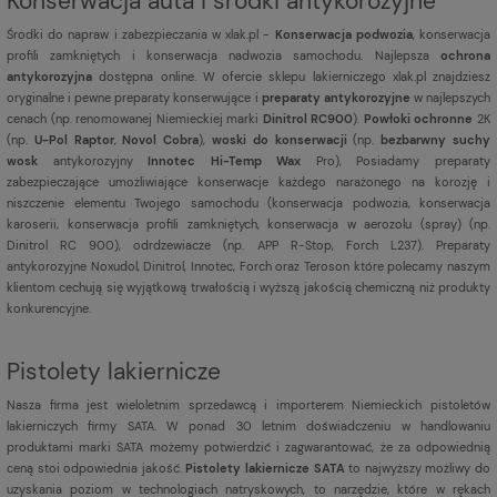
Konserwacja auta i środki antykorozyjne
Środki do napraw i zabezpieczania w xlak.pl -
Konserwacja podwozia
, konserwacja
profili zamkniętych i konserwacja nadwozia samochodu. Najlepsza
ochrona
antykorozyjna
dostępna online. W ofercie sklepu lakierniczego xlak.pl znajdziesz
oryginalne i pewne preparaty konserwujące i
preparaty antykorozyjne
w najlepszych
cenach (np. renomowanej Niemieckiej marki
Dinitrol RC900
).
Powłoki ochronne
2K
(np.
U-Pol Raptor
,
Novol Cobra
),
woski do konserwacji
(np.
bezbarwny suchy
wosk
antykorozyjny
Innotec Hi-Temp Wax
Pro), Posiadamy preparaty
zabezpieczające umożliwiające konserwacje każdego narażonego na korozję i
niszczenie elementu Twojego samochodu (konserwacja podwozia, konserwacja
karoserii, konserwacja profili zamkniętych, konserwacja w aerozolu (spray) (np.
Dinitrol RC 900), odrdzewiacze (np. APP R-Stop, Forch L237). Preparaty
antykorozyjne Noxudol, Dinitrol, Innotec, Forch oraz Teroson które polecamy naszym
klientom cechują się wyjątkową trwałością i wyższą jakością chemiczną niż produkty
konkurencyjne.
Pistolety lakiernicze
Nasza firma jest
wieloletnim sprzedawcą i importerem Niemieckich pistoletów
lakierniczych firmy SATA. W ponad 30 letnim doświadczeniu w handlowaniu
produktami marki SATA możemy potwierdzić i zagwarantować, że za odpowiednią
ceną stoi odpowiednia jakość.
Pistolety lakiernicze SATA
to najwyższy możliwy do
uzyskania poziom w technologiach natryskowych, to narzędzie, które w rękach