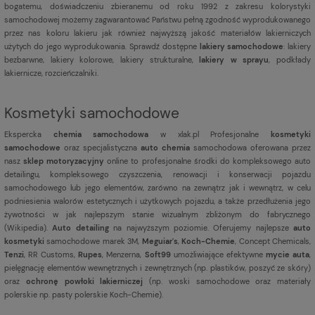
bogatemu, doświadczeniu zbieranemu od roku 1992 z zakresu kolorystyki
samochodowej możemy zagwarantować Państwu pełną zgodność wyprodukowanego
przez nas koloru lakieru jak również najwyższą jakość materiałów lakierniczych
użytych do jego wyprodukowania. Sprawdź dostępne
lakiery samochodowe
: lakiery
bezbarwne, lakiery kolorowe, lakiery strukturalne,
lakiery w sprayu
, podkłady
lakiernicze, rozcieńczalniki.
Kosmetyki samochodowe
Ekspercka
chemia samochodowa
w xlak.pl Profesjonalne
kosmetyki
samochodowe
oraz specjalistyczna
auto chemia
samochodowa oferowana przez
nasz
sklep motoryzacyjny
online to profesjonalne środki do kompleksowego auto
detailingu, kompleksowego czyszczenia, renowacji i konserwacji pojazdu
samochodowego lub jego elementów, zarówno na zewnątrz jak i wewnątrz, w celu
podniesienia walorów estetycznych i użytkowych pojazdu, a także przedłużenia jego
żywotności w jak najlepszym stanie wizualnym zbliżonym do fabrycznego
(
Wikipedia
).
Auto detailing
na najwyższym poziomie. Oferujemy najlepsze
auto
kosmetyki
samochodowe marek 3M,
Meguiar's
,
Koch-Chemie
, Concept Chemicals,
Tenzi
, RR Customs,
Rupes
, Menzerna,
Soft99
umożliwiające efektywne
mycie auta
,
pielęgnację elementów wewnętrznych i zewnętrznych (np. plastików, poszyć ze skóry)
oraz
ochronę powłoki lakierniczej
(np. woski samochodowe oraz materiały
polerskie np. pasty polerskie Koch-Chemie).