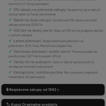
zwrócimy Ci Twoje pieniądze.
✓
5% rabatu na pierwsze zakupy.
Zarejestruj się w xlak.pl i
zyskaj rabat na Twoje zamówienie.
✓
Rabat na duże zakupy.
Dodatkowe 5% rabatu na każde
zakupy powyżej 5000 zł.
✓
100 dni na łatwy zwrot.
Masz aż 100 dni na podjęcie decyzji
o swoim zakupie.
✓
Łatwe płatności
.
Bezproblemowe płatności za
pobraniem, BLIK, Visa, MasterCard, Apple Pay.
✓
Darmowa dostawa i szybki zwrot.
Pewna wysyłka do
paczkomatu 24/7 lub kurierem inPost.
✓
Taniej niż na aukcjach.
Ceny w xlak.pl są niższe niż na
wiodących stronach aukcyjnych.
✓
Ekologiczna i solidna paczka.
Nie zużywamy zbędnych
materiałów do pakowania.
🔒 Bezpieczne zakupy od 1992 r.
🏷️ Kupuj Oryginalne produkty