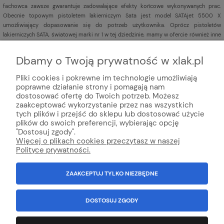
fachowca zawsze gwarantuje zadowalające efekty końcowe wykonywanych prac.
Obecnie topowym pistoletem lakierniczym Sata jest model SATAjet 5500 X
umożliwiający dopasowanie się do potrzeb użytkownika. Oprócz pistoletów
lakierniczych SATA, światowej marki nr 1 w tej dziedzinie, mamy w ofercie również inne
pistolety lakiernicze
renomowanych marek np. Iwata,
Sagola,
DeVILBISS,
Aeromexim.
Dbamy o Twoją prywatność w xlak.pl
Pliki cookies i pokrewne im technologie umożliwiają
poprawne działanie strony i pomagają nam
dostosować ofertę do Twoich potrzeb. Możesz
zaakceptować wykorzystanie przez nas wszystkich
tych plików i przejść do sklepu lub dostosować użycie
plików do swoich preferencji, wybierając opcję
© Internetowy sklep lakier
niczy xlak.pl
★
★
★
★
★
"Dostosuj zgody".
xlak.pl to godny zaufania sklep z topową obsługą klienta
Więcej o plikach cookies przeczytasz w naszej
oferujący profesjonalną chemie online, kosmetyki do auto detailingu,
Polityce prywatności.
chemia domową, chemie ogrodniczą, lakiery samochodowe i środki do
konserwacji auta.
ZAAKCEPTUJ TYLKO NIEZBĘDNE
Wszystko Dla Lakierni™ - Innowacja i technologia w handlu od 1992
r
.
100% Polska firma.
NIP: 6792981694
Wszystkie znaki towarowe, loga, nazwy, opisy zostały użyte jedynie w celach
DOSTOSUJ ZGODY
informacyjnych.
Kopiowanie jakichkolwiek treści będących własnością
Administratora sklepu - zabronione.