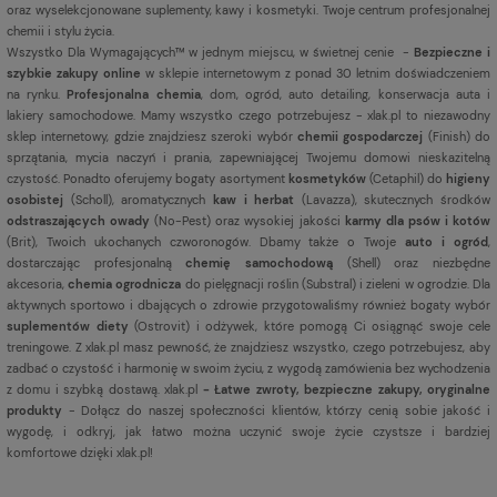
oraz wyselekcjonowane suplementy, kawy i kosmetyki. Twoje centrum profesjonalnej
chemii i stylu życia.
Wszystko Dla Wymagających™ w jednym miejscu, w świetnej cenie -
Bezpieczne i
szybkie zakupy online
w sklepie internetowym z ponad 30 letnim doświadczeniem
na rynku.
Profesjonalna chemia
, dom, ogród, auto detailing, konserwacja auta i
lakiery samochodowe. Mamy wszystko czego potrzebujesz - xlak.pl to niezawodny
sklep internetowy, gdzie znajdziesz szeroki wybór
chemii gospodarczej
(Finish) do
sprzątania, mycia naczyń i prania, zapewniającej Twojemu domowi nieskazitelną
czystość. Ponadto oferujemy bogaty asortyment
kosmetyków
(Cetaphil) do
higieny
osobistej
(Scholl), aromatycznych
kaw i herbat
(Lavazza), skutecznych środków
odstraszających owady
(No-Pest) oraz wysokiej jakości
karmy dla psów i kotów
(Brit), Twoich ukochanych czworonogów. Dbamy także o Twoje
auto i ogród
,
dostarczając profesjonalną
chemię samochodową
(Shell) oraz niezbędne
akcesoria,
chemia ogrodnicza
do pielęgnacji roślin (Substral) i zieleni w ogrodzie. Dla
aktywnych sportowo i dbających o zdrowie przygotowaliśmy również bogaty wybór
suplementów diety
(Ostrovit) i odżywek, które pomogą Ci osiągnąć swoje cele
treningowe. Z xlak.pl masz pewność, że znajdziesz wszystko, czego potrzebujesz, aby
zadbać o czystość i harmonię w swoim życiu, z wygodą zamówienia bez wychodzenia
z domu i szybką dostawą. xlak.pl
- Łatwe zwroty, bezpieczne zakupy, oryginalne
produkty
- Dołącz do naszej społeczności klientów, którzy cenią sobie jakość i
wygodę, i odkryj, jak łatwo można uczynić swoje życie czystsze i bardziej
komfortowe dzięki xlak.pl!