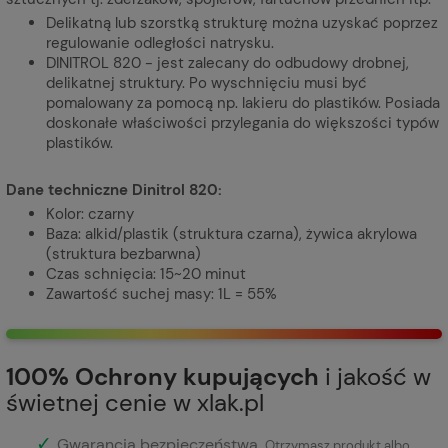
Delikatną lub szorstką strukturę można uzyskać poprzez
regulowanie odległości natrysku.
DINITROL 820 - jest zalecany do odbudowy drobnej,
delikatnej struktury. Po wyschnięciu musi być
pomalowany za pomocą np. lakieru do plastików. Posiada
doskonałe właściwości przylegania do większości typów
plastików.
Dane techniczne Dinitrol 820:
Kolor: czarny
Baza: alkid/plastik (struktura czarna), żywica akrylowa
(struktura bezbarwna)
Czas schnięcia: 15~20 minut
Zawartość suchej masy: 1L = 55%
100% Ochrony kupujących
i jakość w
świetnej cenie w xlak.pl
✓
Gwarancja bezpieczeństwa
.
Otrzymasz produkt albo