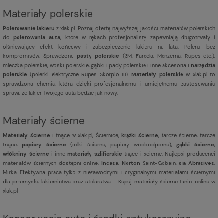
Materiały polerskie
Polerowanie lakieru
z xlak.pl. Poznaj ofertę najwyższej jakości materiałów polerskich
do
polerowania auta
, które w rękach profesjonalisty zapewniają długotrwały i
olśniewający efekt końcowy i zabezpieczenie lakieru na lata. Poleruj bez
kompromisów. Sprawdzone
pasty polerskie
(3M, Farecla, Menzerna, Rupes etc.),
mleczka polerskie, woski polerskie, gąbki i pady polerskie i inne akcesoria i
narzędzia
polerskie
(polerki elektryczne Rupes Skorpio III).
Materiały polerskie
w xlak.pl to
sprawdzona chemia, która dzięki profesjonalnemu i umiejętnemu zastosowaniu
sprawi, że lakier Twojego auta będzie jak nowy.
Materiały ścierne
Materiały ścierne
i tnące w xlak.pl, Ściernice,
krążki ścierne
, tarcze ścierne, tarcze
tnące,
papiery ścierne
(rolki ścierne, papiery wodoodporne),
gąbki ścierne
,
włókniny ścierne
i inne
materiały szlifierskie
tnące i ścierne. Najlepsi producenci
materiałów ściernych dostępni online:
Indasa
,
Norton
Saint-Gobain,
sia Abrasives
,
Mirka. Efektywna praca tylko z niezawodnymi i oryginalnymi materiałami ściernymi
dla przemysłu, lakiernictwa oraz stolarstwa - Kupuj materiały ścierne tanio online w
xlak.pl