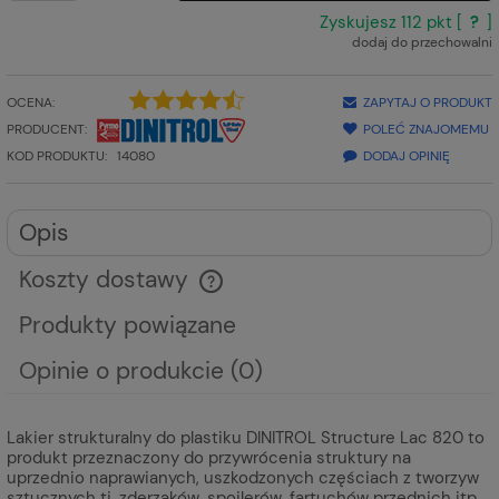
Zyskujesz
112
pkt [
?
]
dodaj do przechowalni
OCENA:
ZAPYTAJ O PRODUKT
PRODUCENT:
POLEĆ ZNAJOMEMU
DODAJ OPINIĘ
KOD PRODUKTU:
14080
Opis
Koszty dostawy
Cena nie zawiera ewentualnych kosztów płatności
Produkty powiązane
Opinie o produkcie (0)
Lakier strukturalny do plastiku DINITROL Structure Lac 820 to
produkt przeznaczony do przywrócenia struktury na
uprzednio naprawianych, uszkodzonych częściach z tworzyw
sztucznych tj. zderzaków, spojlerów, fartuchów przednich itp.