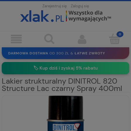
Zarejestruj się
Zaloguj się
DARMOWA DOSTAWA
OD 300 ZŁ &
ŁATWE ZWROTY
100 DNI
NA ZWROT
BEZPIECZNE ZAKUPY
BEZ REJESTRACJI
🏷️
Kup dziś i zyskaj 5% rabatu
SOLIDNE
EKO PAKOWANIE
30 LAT
NA RYNKU
Lakier strukturalny DINITROL 820
Structure Lac czarny Spray 400ml