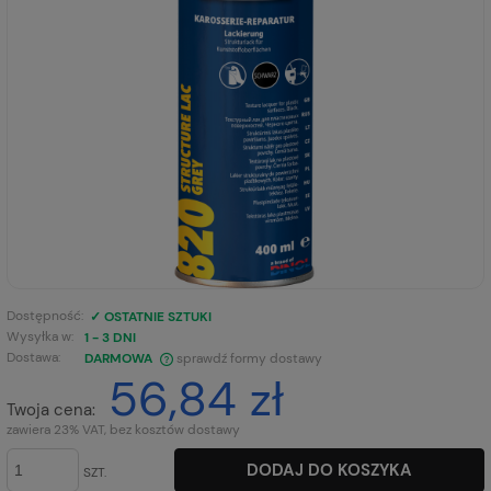
Dostępność:
✓ OSTATNIE SZTUKI
Wysyłka w:
1 - 3 DNI
Dostawa:
DARMOWA
sprawdź formy dostawy
56,84 zł
CENA NIE ZAWIERA EWENTUALNYCH KOSZTÓW PŁATNOŚCI
Twoja cena:
zawiera 23% VAT, bez kosztów dostawy
DODAJ DO KOSZYKA
SZT.