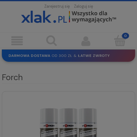
Zarejestruj się
Zaloguj się
DARMOWA DOSTAWA
OD 300 ZŁ &
ŁATWE ZWROTY
100 DNI
NA ZWROT
BEZPIECZNE ZAKUPY
BEZ REJESTRACJI
Forch
SOLIDNE
EKO PAKOWANIE
30 LAT
NA RYNKU