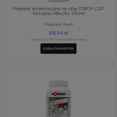
Preparat antykorozyjny na rdzę FORCH L237
Korroplex Mleczko 250ml
Producent:
Forch
68,54 zł
zawiera 23% VAT, bez kosztów dostawy
DODAJ DO KOSZYKA