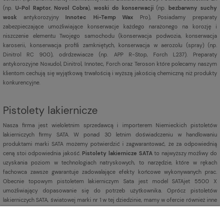
(np.
U-Pol Raptor
,
Novol Cobra
),
woski do konserwacji
(np.
bezbarwny suchy
wosk
antykorozyjny
Innotec Hi-Temp Wax
Pro), Posiadamy preparaty
zabezpieczające umożliwiające konserwacje każdego narażonego na korozję i
niszczenie elementu Twojego samochodu (konserwacja podwozia, konserwacja
karoserii, konserwacja profili zamkniętych, konserwacja w aerozolu (spray) (np.
Dinitrol RC 900), odrdzewiacze (np. APP R-Stop, Forch L237). Preparaty
antykorozyjne Noxudol, Dinitrol, Innotec, Forch oraz Teroson które polecamy naszym
klientom cechują się wyjątkową trwałością i wyższą jakością chemiczną niż produkty
konkurencyjne.
Pistolety lakiernicze
Nasza firma jest
wieloletnim sprzedawcą i importerem Niemieckich pistoletów
lakierniczych firmy SATA. W ponad 30 letnim doświadczeniu w handlowaniu
produktami marki SATA możemy potwierdzić i zagwarantować, że za odpowiednią
ceną stoi odpowiednia jakość.
Pistolety lakiernicze SATA
to najwyższy możliwy do
uzyskania poziom w technologiach natryskowych, to narzędzie, które w rękach
fachowca zawsze gwarantuje zadowalające efekty końcowe wykonywanych prac.
Obecnie topowym pistoletem lakierniczym Sata jest model SATAjet 5500 X
umożliwiający dopasowanie się do potrzeb użytkownika. Oprócz pistoletów
lakierniczych SATA, światowej marki nr 1 w tej dziedzinie, mamy w ofercie również inne
pistolety lakiernicze
renomowanych marek np. Iwata,
Sagola,
DeVILBISS,
Aeromexim.