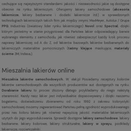
cechujące się najwyższymi standardami jakości i niezawodności jakie są dostępne
obecnie na rynku lakierniczym. Oferujemy lakiery samochodowe (
akcesoria
lakiernicze
, lakiery bezbarwne i dodatki lakiernicze itd.) w sprawdzonych
technologiach lakierniczych takich firm jak między innymi MaxMeyer, Autolux / Grupa
PPG
Industries (światowy lider rynku lakierniczego)
Novol
oraz
Spectral
, dzięki
którym jesteśmy w stanie przygotować dla Państwa lakier odpowiadający barwie
wybranego elementu z samochodu, jak również zabezpieczyć każdy krok procesu
naprawy lakierniczej od A do Z, od lakierów bazowych, lakierów bezbarwnych do
lakierniczych materiałów pomocniczych (
taśmy klejące
maskujące,
materiały
ścierne
3M, Indasa,).
Mieszalnia lakierów online
Mieszalnia lakierów samochodowych.
W xlak.pl Posiadamy receptury kolorów
lakierów samochodowych dla wszystkich producentów aut dostępnych na rynku.
Dorabianie lakieru
to proces złożony dlatego przykładamy do niego należytą
staranność. Każdy nasz lakier jest indywidualnie dopasowywany i dzięki naszemu
bogatemu, doświadczeniu zbieranemu od roku 1992 z zakresu kolorystyki
samochodowej możemy zagwarantować Państwu pełną zgodność wyprodukowanego
przez nas koloru lakieru jak również najwyższą jakość materiałów lakierniczych
użytych do jego wyprodukowania. Sprawdź dostępne
lakiery samochodowe
: lakiery
bezbarwne, lakiery kolorowe, lakiery strukturalne,
lakiery w sprayu
, podkłady
lakiernicze, rozcieńczalniki.