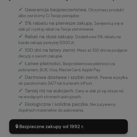
✓
Gwarancja bezpieczeństwa
.
Otrzymasz produkt
albo zwrócimy Ci Twoje pieniądze.
✓
5% rabatu na pierwsze zakupy.
Zarejestruj się w
xlak.pl i zyskaj rabat na Twoje zamówienie.
✓
Rabat na duże zakupy.
Dodatkowe 5% rabatu na
każde zakupy powyżej 5000 zł.
✓
100 dni na łatwy zwrot.
Masz aż 100 dni na podjęcie
decyzji o swoim zakupie.
✓
Łatwe płatności
.
Bezproblemowe płatności za
pobraniem, BLIK, Visa, MasterCard, Apple Pay.
✓
Darmowa dostawa i szybki zwrot.
Pewna wysyłka
do paczkomatu 24/7 lub kurierem inPost.
✓
Taniej niż na aukcjach.
Ceny w xlak.pl są niższe niż
na wiodących stronach aukcyjnych.
✓
Ekologiczna i solidna paczka.
Nie zużywamy
zbędnych materiałów do pakowania.
🔒 Bezpieczne zakupy od 1992 r.