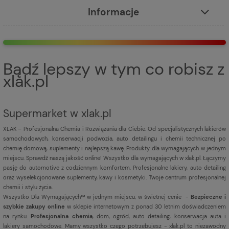
Informacje
Bądź lepszy w tym co robisz z
xlak.pl
Supermarket w xlak.pl
XLAK – Profesjonalna Chemia i Rozwiązania dla Ciebie. Od specjalistycznych lakierów
samochodowych, konserwacji podwozia, auto detailingu i chemii technicznej po
chemię domową, suplementy i najlepszą kawę. Produkty dla wymagających w jednym
miejscu. Sprawdź naszą jakość online! Wszystko dla wymagających w xlak.pl. Łączymy
pasję do automotive z codziennym komfortem. Profesjonalne lakiery, auto detailing
oraz wyselekcjonowane suplementy, kawy i kosmetyki. Twoje centrum profesjonalnej
chemii i stylu życia.
Wszystko Dla Wymagających™ w jednym miejscu, w świetnej cenie -
Bezpieczne i
szybkie zakupy online
w sklepie internetowym z ponad 30 letnim doświadczeniem
na rynku.
Profesjonalna chemia
, dom, ogród, auto detailing, konserwacja auta i
lakiery samochodowe. Mamy wszystko czego potrzebujesz - xlak.pl to niezawodny