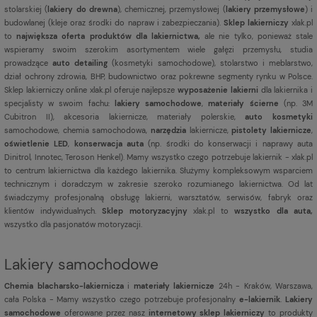
stolarskiej (
lakiery do drewna
), chemicznej, przemysłowej (
lakiery przemysłowe
) i
budowlanej (kleje oraz środki do napraw i zabezpieczania).
Sklep lakierniczy
xlak.pl
to
największa oferta produktów dla lakiernictwa,
ale nie tylko, ponieważ stale
wspieramy swoim szerokim asortymentem wiele gałęzi przemysłu, studia
prowadzące
auto detailing
(kosmetyki samochodowe), stolarstwo i meblarstwo,
dział ochrony zdrowia, BHP, budownictwo oraz pokrewne segmenty rynku w Polsce.
Sklep lakierniczy online xlak.pl oferuje najlepsze
wyposażenie lakierni
dla lakiernika i
specjalisty w swoim fachu:
lakiery samochodowe
,
materiały ścierne
(np. 3M
Cubitron II), akcesoria lakiernicze, materiały polerskie,
auto kosmetyki
samochodowe, chemia samochodowa,
narzędzia
lakiernicze,
pistolety lakiernicze
,
oświetlenie LED
,
konserwacja auta
(np. środki do konserwacji i naprawy auta
Dinitrol, Innotec, Teroson Henkel). Mamy wszystko czego potrzebuje lakiernik - xlak.pl
to centrum lakiernictwa dla każdego lakiernika. Służymy kompleksowym wsparciem
technicznym i doradczym w zakresie szeroko rozumianego lakiernictwa. Od lat
świadczymy profesjonalną obsługę lakierni, warsztatów, serwisów, fabryk oraz
klientów indywidualnych.
Sklep motoryzacyjny
xlak.pl to
wszystko dla auta,
wszystko dla pasjonatów motoryzacji.
Lakiery samochodowe
Chemia blacharsko-lakiernicza
i
materiały lakiernicze
24h - Kraków, Warszawa,
cała Polska - Mamy wszystko czego potrzebuje profesjonalny
e-lakiernik
.
Lakiery
samochodowe
oferowane przez nasz
internetowy sklep lakierniczy
to produkty