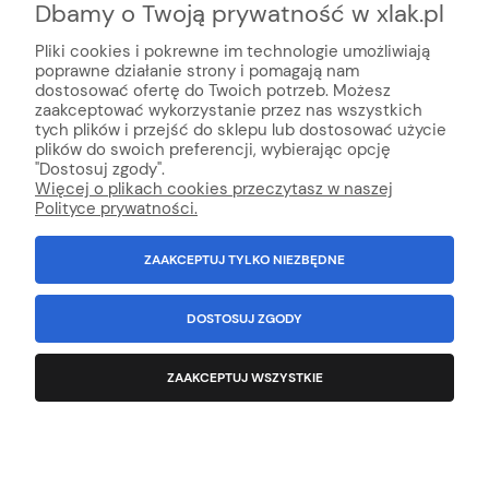
Dbamy o Twoją prywatność w xlak.pl
Pliki cookies i pokrewne im technologie umożliwiają
poprawne działanie strony i pomagają nam
dostosować ofertę do Twoich potrzeb. Możesz
zaakceptować wykorzystanie przez nas wszystkich
tych plików i przejść do sklepu lub dostosować użycie
plików do swoich preferencji, wybierając opcję
© Internetowy sklep lakier
niczy xlak.pl
★
★
★
★
★
"Dostosuj zgody".
xlak.pl to godny zaufania sklep z topową obsługą klienta
Więcej o plikach cookies przeczytasz w naszej
oferujący profesjonalną chemie online, kosmetyki do auto detailingu,
Polityce prywatności.
chemia domową, chemie ogrodniczą, lakiery samochodowe i środki do
konserwacji auta.
ZAAKCEPTUJ TYLKO NIEZBĘDNE
Wszystko Dla Lakierni™ - Innowacja i technologia w handlu od 1992
r
.
100% Polska firma.
NIP: 6792981694
Wszystkie znaki towarowe, loga, nazwy, opisy zostały użyte jedynie w celach
DOSTOSUJ ZGODY
informacyjnych.
Kopiowanie jakichkolwiek treści będących własnością
Administratora sklepu - zabronione.
ZAAKCEPTUJ WSZYSTKIE
POKAŻ PEŁNĄ WERSJĘ STRONY