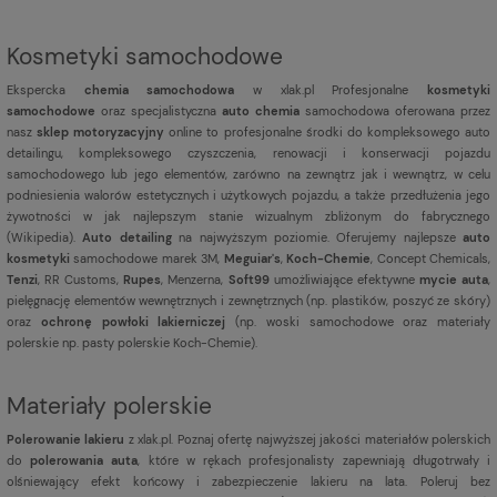
Kosmetyki samochodowe
Ekspercka
chemia samochodowa
w xlak.pl Profesjonalne
kosmetyki
samochodowe
oraz specjalistyczna
auto chemia
samochodowa oferowana przez
nasz
sklep motoryzacyjny
online to profesjonalne środki do kompleksowego auto
detailingu, kompleksowego czyszczenia, renowacji i konserwacji pojazdu
samochodowego lub jego elementów, zarówno na zewnątrz jak i wewnątrz, w celu
podniesienia walorów estetycznych i użytkowych pojazdu, a także przedłużenia jego
żywotności w jak najlepszym stanie wizualnym zbliżonym do fabrycznego
(
Wikipedia
).
Auto detailing
na najwyższym poziomie. Oferujemy najlepsze
auto
kosmetyki
samochodowe marek 3M,
Meguiar's
,
Koch-Chemie
, Concept Chemicals,
Tenzi
, RR Customs,
Rupes
, Menzerna,
Soft99
umożliwiające efektywne
mycie auta
,
pielęgnację elementów wewnętrznych i zewnętrznych (np. plastików, poszyć ze skóry)
oraz
ochronę powłoki lakierniczej
(np. woski samochodowe oraz materiały
polerskie np. pasty polerskie Koch-Chemie).
Materiały polerskie
Polerowanie lakieru
z xlak.pl. Poznaj ofertę najwyższej jakości materiałów polerskich
do
polerowania auta
, które w rękach profesjonalisty zapewniają długotrwały i
olśniewający efekt końcowy i zabezpieczenie lakieru na lata. Poleruj bez