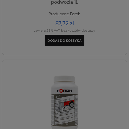
podwozia 1L
Producent:
Forch
87,72 zł
zawiera 23% VAT, bez kosztów dostawy
DODAJ DO KOSZYKA