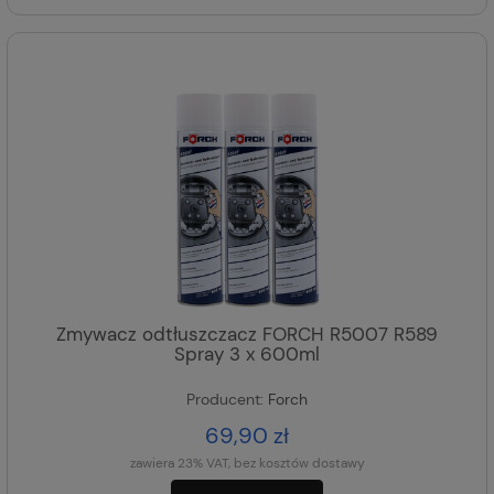
Zmywacz odtłuszczacz FORCH R5007 R589
Spray 3 x 600ml
Producent:
Forch
69,90 zł
zawiera 23% VAT, bez kosztów dostawy