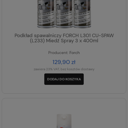
Podkład spawalniczy FORCH L301 CU-SPAW
(L233) Miedź Spray 3 x 400ml
Producent:
Forch
129,90 zł
zawiera 23% VAT, bez kosztów dostawy
DODAJ DO KOSZYKA