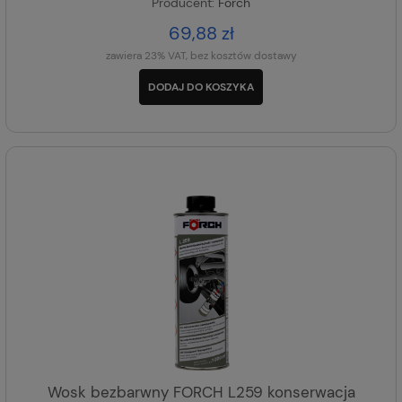
Producent:
Forch
69,88 zł
zawiera 23% VAT, bez kosztów dostawy
DODAJ DO KOSZYKA
Wosk bezbarwny FORCH L259 konserwacja