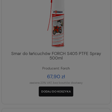
Smar do łańcuchów FORCH S405 PTFE Spray
500ml
Producent:
Forch
67,90 zł
zawiera 23% VAT, bez kosztów dostawy
DODAJ DO KOSZYKA