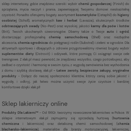
sklep internetowy, gdzie znajdziesz szeroki wybór
chemii gospodarczej
(Finish) do
sprzątania, mycia naczyń i prania, zapewniającej Twojemu domowi nieskazitelną
czystość. Ponadto oferujemy bogaty asortyment
kosmetyków
(Cetaphil) do
higieny
osobistej
(Scholl), aromatycznych
kaw i herbat
(Lavazza), skutecznych środków
odstraszających owady
(No-Pest) oraz wysokiej jakości
karmy dla psów i kotów
(Brit), Twoich ukochanych czworonogów. Dbamy także o Twoje
auto i ogród
,
dostarczając profesjonalną
chemię samochodową
(Shell) oraz niezbędne
akcesoria,
chemia ogrodnicza
do pielęgnacji roślin (Substral) i zieleni w ogrodzie. Dla
aktywnych sportowo i dbających o zdrowie przygotowaliśmy również bogaty wybór
suplementów diety
(Ostrovit) i odżywek, które pomogą Ci osiągnąć swoje cele
treningowe. Z xlak.pl masz pewność, że znajdziesz wszystko, czego potrzebujesz, aby
zadbać o czystość i harmonię w swoim życiu, z wygodą zamówienia bez wychodzenia
z domu i szybką dostawą. xlak.pl
- Łatwe zwroty, bezpieczne zakupy, oryginalne
produkty
- Dołącz do naszej społeczności klientów, którzy cenią sobie jakość i
wygodę, i odkryj, jak łatwo można uczynić swoje życie czystsze i bardziej
komfortowe dzięki xlak.pl!
Sklep lakierniczy online
Produkty Dla Lakierni™
- Od 1992r. tworzymy nowoczesne lakiernictwo w Polsce. W
sklepie internetowym xlak.pl zajmujemy się sprzedażą hurtową (
hurtownia
chemiczna
i lakiernicza) oraz detaliczną chemii samochodowej (
chemia
blacharsko-lakiernicza
), materiałów dla branży motoryzacyjnej, lakierniczej,