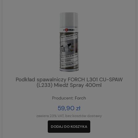
Podkład spawalniczy FORCH L301 CU-SPAW
(L233) Miedź Spray 400ml
Producent:
Forch
59,90 zł
zawiera 23% VAT, bez kosztów dostawy
DODAJ DO KOSZYKA