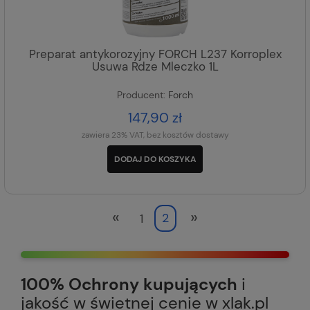
Preparat antykorozyjny FORCH L237 Korroplex
Usuwa Rdze Mleczko 1L
Producent:
Forch
147,90 zł
zawiera 23% VAT, bez kosztów dostawy
DODAJ DO KOSZYKA
«
»
1
2
100% Ochrony kupujących
i
jakość w świetnej cenie w xlak.pl