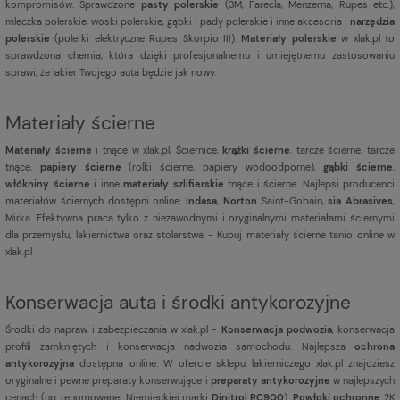
kompromisów. Sprawdzone
pasty polerskie
(3M, Farecla, Menzerna, Rupes etc.),
mleczka polerskie, woski polerskie, gąbki i pady polerskie i inne akcesoria i
narzędzia
polerskie
(polerki elektryczne Rupes Skorpio III).
Materiały polerskie
w xlak.pl to
sprawdzona chemia, która dzięki profesjonalnemu i umiejętnemu zastosowaniu
sprawi, że lakier Twojego auta będzie jak nowy.
Materiały ścierne
Materiały ścierne
i tnące w xlak.pl, Ściernice,
krążki ścierne
, tarcze ścierne, tarcze
tnące,
papiery ścierne
(rolki ścierne, papiery wodoodporne),
gąbki ścierne
,
włókniny ścierne
i inne
materiały szlifierskie
tnące i ścierne. Najlepsi producenci
materiałów ściernych dostępni online:
Indasa
,
Norton
Saint-Gobain,
sia Abrasives
,
Mirka. Efektywna praca tylko z niezawodnymi i oryginalnymi materiałami ściernymi
dla przemysłu, lakiernictwa oraz stolarstwa - Kupuj materiały ścierne tanio online w
xlak.pl
Konserwacja auta i środki antykorozyjne
Środki do napraw i zabezpieczania w xlak.pl -
Konserwacja podwozia
, konserwacja
profili zamkniętych i konserwacja nadwozia samochodu. Najlepsza
ochrona
antykorozyjna
dostępna online. W ofercie sklepu lakierniczego xlak.pl znajdziesz
oryginalne i pewne preparaty konserwujące i
preparaty antykorozyjne
w najlepszych
cenach (np. renomowanej Niemieckiej marki
Dinitrol RC900
).
Powłoki ochronne
2K