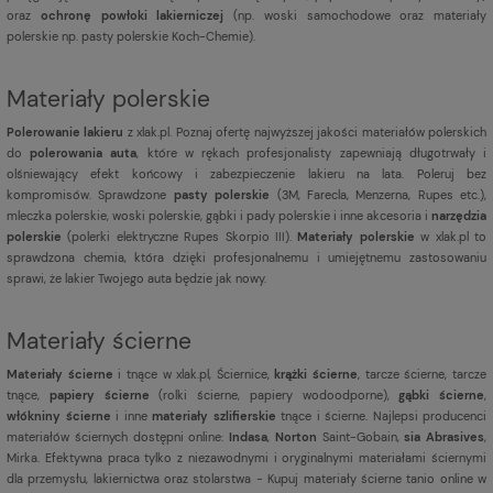
oraz
ochronę powłoki lakierniczej
(np. woski samochodowe oraz materiały
polerskie np. pasty polerskie Koch-Chemie).
Materiały polerskie
Polerowanie lakieru
z xlak.pl. Poznaj ofertę najwyższej jakości materiałów polerskich
do
polerowania auta
, które w rękach profesjonalisty zapewniają długotrwały i
olśniewający efekt końcowy i zabezpieczenie lakieru na lata. Poleruj bez
kompromisów. Sprawdzone
pasty polerskie
(3M, Farecla, Menzerna, Rupes etc.),
mleczka polerskie, woski polerskie, gąbki i pady polerskie i inne akcesoria i
narzędzia
polerskie
(polerki elektryczne Rupes Skorpio III).
Materiały polerskie
w xlak.pl to
sprawdzona chemia, która dzięki profesjonalnemu i umiejętnemu zastosowaniu
sprawi, że lakier Twojego auta będzie jak nowy.
Materiały ścierne
Materiały ścierne
i tnące w xlak.pl, Ściernice,
krążki ścierne
, tarcze ścierne, tarcze
tnące,
papiery ścierne
(rolki ścierne, papiery wodoodporne),
gąbki ścierne
,
włókniny ścierne
i inne
materiały szlifierskie
tnące i ścierne. Najlepsi producenci
materiałów ściernych dostępni online:
Indasa
,
Norton
Saint-Gobain,
sia Abrasives
,
Mirka. Efektywna praca tylko z niezawodnymi i oryginalnymi materiałami ściernymi
dla przemysłu, lakiernictwa oraz stolarstwa - Kupuj materiały ścierne tanio online w