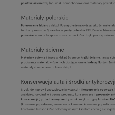
powłoki lakierniczej
(np. woski samochodowe oraz materiały polerskie
Materiały polerskie
Polerowanie lakieru
z xlak.pl. Poznaj ofertę najwyższej jakości materi
bez kompromisów. Sprawdzone
pasty polerskie
(3M, Farecla, Menzerna
polerskie
w xlak.pl to sprawdzona chemia, która dzięki profesjonalnemu
Materiały ścierne
Materiały ścierne
i tnące w xlak.pl, Ściernice,
krążki ścierne
, tarcze ści
producenci materiałów ściernych dostępni online:
Indasa
,
Norton
Sain
materiały ścierne tanio online w xlak.pl
Konserwacja auta i środki antykorozy
Środki do napraw i zabezpieczania w xlak.pl -
Konserwacja podwozia
,
znajdziesz oryginalne i pewne preparaty konserwujące i
preparaty an
konserwacji
(np.
bezbarwny suchy wosk
antykorozyjny
Innotec Hi
(konserwacja podwozia, konserwacja karoserii, konserwacja profili zamk
Forch oraz Teroson które polecamy naszym klientom cechują się wyjątk