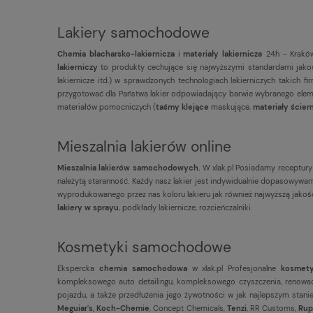
Lakiery samochodowe
Chemia blacharsko-lakiernicza
i
materiały lakiernicze
24h - Kraków
lakierniczy
to produkty cechujące się najwyższymi standardami jakoś
lakiernicze itd.) w sprawdzonych technologiach lakierniczych takich 
przygotować dla Państwa lakier odpowiadający barwie wybranego eleme
materiałów pomocniczych (
taśmy klejące
maskujące,
materiały ścier
Mieszalnia lakierów online
Mieszalnia lakierów samochodowych.
W xlak.pl Posiadamy receptury
należytą staranność. Każdy nasz lakier jest indywidualnie dopasowy
wyprodukowanego przez nas koloru lakieru jak również najwyższą jako
lakiery w sprayu
, podkłady lakiernicze, rozcieńczalniki.
Kosmetyki samochodowe
Ekspercka
chemia samochodowa
w xlak.pl Profesjonalne
kosmet
kompleksowego auto detailingu, kompleksowego czyszczenia, renowacj
pojazdu, a także przedłużenia jego żywotności w jak najlepszym stani
Meguiar's
,
Koch-Chemie
, Concept Chemicals,
Tenzi
, RR Customs,
Rup