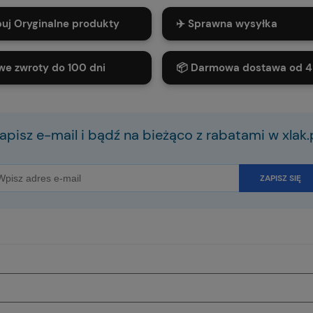
puj Oryginalne produkty
✈️ Sprawna wysyłka
we zwroty do 100 dni
📦 Darmowa dostawa od 4
apisz e-mail i bądź na bieżąco z rabatami w xlak.
ZAPISZ SIĘ