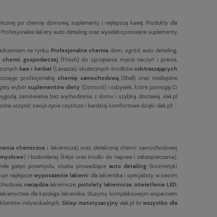
hnicznej po chemię domową, suplementy i najlepszą kawę. Produkty dla
ofesjonalne lakiery, auto detailing oraz wyselekcjonowane suplementy,
adczeniem na rynku.
Profesjonalna chemia
, dom, ogród, auto detailing,
chemii gospodarczej
(Finish) do sprzątania, mycia naczyń i prania,
tycznych
kaw i herbat
(Lavazza), skutecznych środków
odstraszających
arczając profesjonalną
chemię samochodową
(Shell) oraz niezbędne
bogaty wybór
suplementów diety
(Ostrovit) i odżywek, które pomogą Ci
 wygodą zamówienia bez wychodzenia z domu i szybką dostawą. xlak.pl
ożna uczynić swoje życie czystsze i bardziej komfortowe dzięki xlak.pl!
ownia chemiczna
i lakiernicza) oraz detaliczną chemii samochodowej
zemysłowe
) i budowlanej (kleje oraz środki do napraw i zabezpieczania).
iele gałęzi przemysłu, studia prowadzące
auto detailing
(kosmetyki
ruje najlepsze
wyposażenie lakierni
dla lakiernika i specjalisty w swoim
chodowa,
narzędzia
lakiernicze,
pistolety lakiernicze
,
oświetlenie LED
,
um lakiernictwa dla każdego lakiernika. Służymy kompleksowym wsparciem
 klientów indywidualnych.
Sklep motoryzacyjny
xlak.pl to
wszystko dla