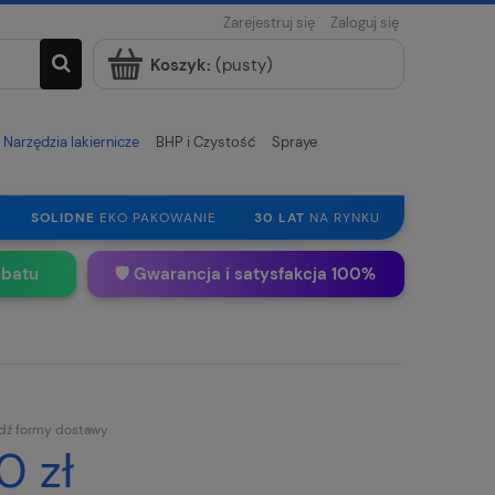
Zarejestruj się
Zaloguj się
Koszyk:
(pusty)
Narzędzia lakiernicze
BHP i Czystość
Spraye
SOLIDNE
EKO PAKOWANIE
30 LAT
NA RYNKU
abatu
🛡️ Gwarancja i satysfakcja 100%
dź formy dostawy
0 zł