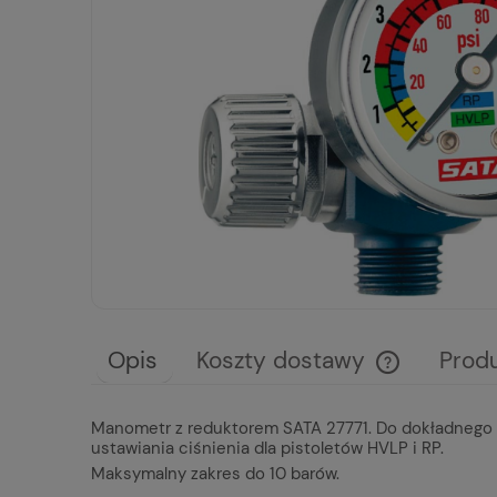
Opis
Koszty dostawy
Prod
Cena nie zawie
Manometr z reduktorem SATA 27771. Do dokładnego us
płatności
ustawiania ciśnienia dla pistoletów HVLP i RP.
Maksymalny zakres do 10 barów.