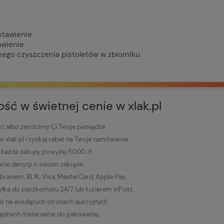
stawienie
awienie
znego czyszczenia pistoletów w zbiorniku
kość w świetnej cenie w xlak.pl
 albo zwrócimy Ci Twoje pieniądze.
 w xlak.pl i zyskaj rabat na Twoje zamówienie.
każde zakupy powyżej 5000 zł.
ęcie decyzji o swoim zakupie.
raniem, BLIK, Visa, MasterCard, Apple Pay.
łka do paczkomatu 24/7 lub kurierem inPost.
niż na wiodących stronach aukcyjnych.
ędnych materiałów do pakowania.