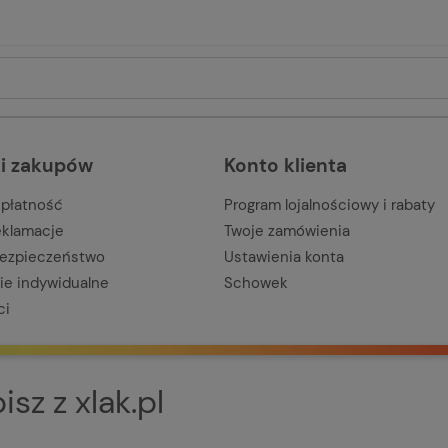
i zakupów
Konto klienta
 płatność
Program lojalnościowy i rabaty
reklamacje
Twoje zamówienia
bezpieczeństwo
Ustawienia konta
e indywidualne
Schowek
ci
sz z xlak.pl