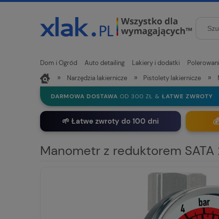
Dom i Ogród
Auto detailing
Lakiery i dodatki
Polerowan
»
»
»
Narzędzia lakiernicze
Pistolety lakiernicze
Nowości
DARMOWA DOSTAWA
OD 300 ZŁ &
ŁATWE ZWROTY
🌱 Łatwe zwroty do 100 dni

Manometr z reduktorem SATA 2