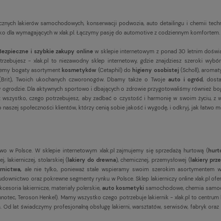
ycznych lakierów samochodowych, konserwacji podwozia, auto detailingu i chemii tec
 dla wymagających w xlak.pl. Łączymy pasję do automotive z codziennym komfortem. Pr
Bezpieczne i szybkie zakupy online
w sklepie internetowym z ponad 30 letnim doświ
ebujesz - xlak.pl to niezawodny sklep internetowy, gdzie znajdziesz szeroki wybór
ujemy bogaty asortyment
kosmetyków
(Cetaphil) do
higieny osobistej
(Scholl), aroma
(Brit), Twoich ukochanych czworonogów. Dbamy także o Twoje
auto i ogród
, dost
eni w ogrodzie. Dla aktywnych sportowo i dbających o zdrowie przygotowaliśmy również 
esz wszystko, czego potrzebujesz, aby zadbać o czystość i harmonię w swoim życiu, z
 naszej społeczności klientów, którzy cenią sobie jakość i wygodę, i odkryj, jak łatwo m
wo w Polsce. W sklepie internetowym xlak.pl zajmujemy się sprzedażą hurtową (
hurt
 lakierniczej, stolarskiej (
lakiery do drewna
), chemicznej, przemysłowej (
lakiery pr
ernictwa,
ale nie tylko, ponieważ stale wspieramy swoim szerokim asortymentem w
downictwo oraz pokrewne segmenty rynku w Polsce. Sklep lakierniczy online xlak.pl ofe
akcesoria lakiernicze, materiały polerskie,
auto kosmetyki
samochodowe, chemia samo
 Innotec, Teroson Henkel). Mamy wszystko czego potrzebuje lakiernik - xlak.pl to centr
 Od lat świadczymy profesjonalną obsługę lakierni, warsztatów, serwisów, fabryk oraz