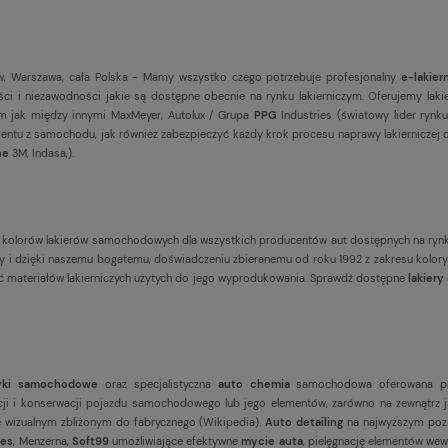
, Warszawa, cała Polska - Mamy wszystko czego potrzebuje profesjonalny
e-lakier
ci i niezawodności jakie są dostępne obecnie na rynku lakierniczym. Oferujemy la
firm jak między innymi MaxMeyer, Autolux / Grupa
PPG
Industries (światowy lider rynku
ntu z samochodu, jak również zabezpieczyć każdy krok procesu naprawy lakierniczej od
ne
3M, Indasa,).
 kolorów lakierów samochodowych dla wszystkich producentów aut dostępnych na ryn
wany i dzięki naszemu bogatemu, doświadczeniu zbieranemu od roku 1992 z zakresu k
ść materiałów lakierniczych użytych do jego wyprodukowania. Sprawdź dostępne
lakier
yki samochodowe
oraz specjalistyczna
auto chemia
samochodowa oferowana p
i i konserwacji pojazdu samochodowego lub jego elementów, zarówno na zewnątrz ja
e wizualnym zbliżonym do fabrycznego (
Wikipedia
).
Auto detailing
na najwyższym pozi
es
, Menzerna,
Soft99
umożliwiające efektywne
mycie auta
, pielęgnację elementów wew