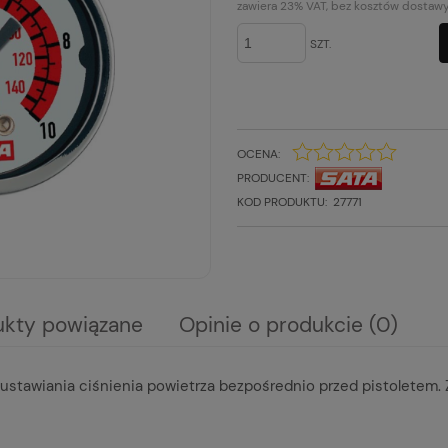
KOSZTÓW PŁATNOŚCI
zawiera 23% VAT, bez kosztów dostaw
SZT.
OCENA:
PRODUCENT:
KOD PRODUKTU:
27771
ukty powiązane
Opinie o produkcie (0)
ra ewentualnych kosztów
tawiania ciśnienia powietrza bezpośrednio przed pistoletem. Z