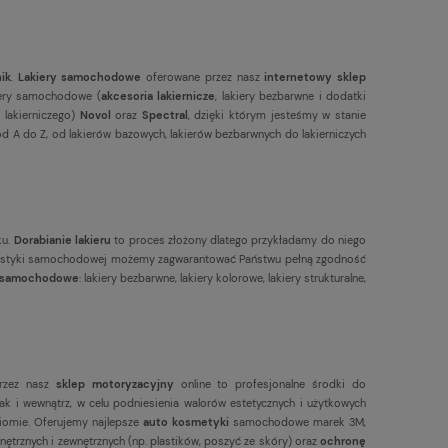
nik
.
Lakiery samochodowe
oferowane przez nasz
internetowy sklep
kiery samochodowe (
akcesoria lakiernicze
, lakiery bezbarwne i dodatki
 lakierniczego)
Novol
oraz
Spectral
, dzięki którym jesteśmy w stanie
 A do Z, od lakierów bazowych, lakierów bezbarwnych do lakierniczych
ku.
Dorabianie lakieru
to proces złożony dlatego przykładamy do niego
olorystyki samochodowej możemy zagwarantować Państwu pełną zgodność
y samochodowe
: lakiery bezbarwne, lakiery kolorowe, lakiery strukturalne,
rzez nasz
sklep motoryzacyjny
online to profesjonalne środki do
k i wewnątrz, w celu podniesienia walorów estetycznych i użytkowych
omie. Oferujemy najlepsze
auto kosmetyki
samochodowe marek 3M,
nętrznych i zewnętrznych (np. plastików, poszyć ze skóry) oraz
ochronę