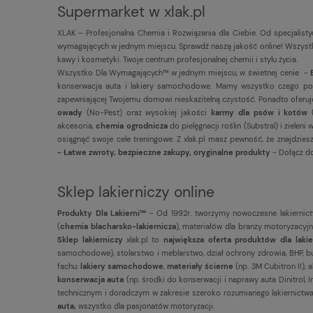
Supermarket w xlak.pl
XLAK – Profesjonalna Chemia i Rozwiązania dla Ciebie. Od specjalist
wymagających w jednym miejscu. Sprawdź naszą jakość online! Wszystko
kawy i kosmetyki. Twoje centrum profesjonalnej chemii i stylu życia.
Wszystko Dla Wymagających™ w jednym miejscu, w świetnej cenie -
konserwacja auta i lakiery samochodowe. Mamy wszystko czego potrz
zapewniającej Twojemu domowi nieskazitelną czystość. Ponadto ofer
owady
(No-Pest) oraz wysokiej jakości
karmy dla psów i kotów
akcesoria,
chemia ogrodnicza
do pielęgnacji roślin (Substral) i ziel
osiągnąć swoje cele treningowe. Z xlak.pl masz pewność, że znajdzi
- Łatwe zwroty, bezpieczne zakupy, oryginalne produkty
- Dołącz do
Sklep lakierniczy online
Produkty Dla Lakierni™
- Od 1992r. tworzymy nowoczesne lakiernict
(
chemia blacharsko-lakiernicza
), materiałów dla branży motoryzacyjnej,
Sklep lakierniczy
xlak.pl to
największa oferta produktów dla laki
samochodowe), stolarstwo i meblarstwo, dział ochrony zdrowia, BHP, bu
fachu:
lakiery samochodowe
,
materiały ścierne
(np. 3M Cubitron II), 
konserwacja auta
(np. środki do konserwacji i naprawy auta Dinitrol,
technicznym i doradczym w zakresie szeroko rozumianego lakiernictwa.
auta,
wszystko dla pasjonatów motoryzacji.