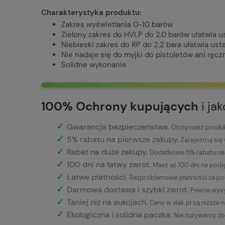
Charakterystyka produktu:
Zakres wyświetlania 0-10 barów
Zielony zakres do HVLP do 2.0 barów ułatwia u
Niebieski zakres do RP do 2,2 bara ułatwia ust
Nie nadaje się do myjki do pistoletów ani ręc
Solidne wykonanie
100% Ochrony kupujących
i ja
✓
Gwarancja bezpieczeństwa
.
Otrzymasz produkt
✓
5% rabatu na pierwsze zakupy.
Zarejestruj się
✓
Rabat na duże zakupy.
Dodatkowe 5% rabatu na 
✓
100 dni na łatwy zwrot.
Masz aż 100 dni na podj
✓
Łatwe płatności
.
Bezproblemowe płatności za pob
✓
Darmowa dostawa i szybki zwrot.
Pewna wysy
✓
Taniej niż na aukcjach.
Ceny w xlak.pl są niższe 
✓
Ekologiczna i solidna paczka.
Nie zużywamy zb