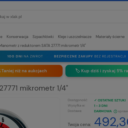
ie
Konserwacja
Szpachlówki
Kleje i uszczelniacze
Materiały ścierne
Manometr z reduktorem SATA 27771 mikrometr 1/4"
100 DNI
NA ZWROT
BEZPIECZNE ZAKUPY
BEZ REJESTRACJI
 Taniej niż na aukcjach
🏷️
Kup dziś i zyskaj 5% r
7771 mikrometr 1/4"
Dostępność:
✓ OSTATNIE SZTUKI
Wysyłka w:
1 - 3 DNI
Dostawa:
DARMOWA
spraw
492,3
CENA NIE ZAWIERA EWENTUALNYCH
Twoja cena: