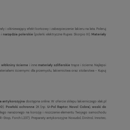
ły i olśniewający efekt końcowy i zabezpieczenie lakieru na lata. Poleruj
a i
narzędzia polerskie
(polerki elektryczne Rupes Skorpio III).
Materiały
,
włókniny ścierne
i inne
materiały szlifierskie
tnące i ścierne. Najlepsi
teriałami ściernymi dla przemysłu, lakiernictwa oraz stolarstwa - Kupuj
a antykorozyjna
dostępna online. W ofercie sklepu lakierniczego xlak.pl
00
).
Powłoki ochronne
2K (np.
U-Pol Raptor
,
Novol Cobra
),
woski do
dego narażonego na korozję i niszczenie elementu Twojego samochodu
-Stop, Forch L237). Preparaty antykorozyjne Noxudol, Dinitrol, Innotec,