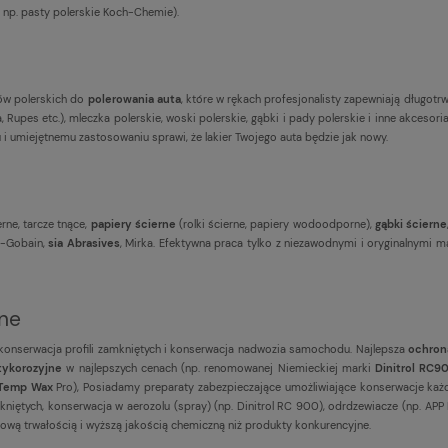
 np. pasty polerskie Koch-Chemie).
ałów polerskich do
polerowania auta
, które w rękach profesjonalisty zapewniają długotrwa
, Rupes etc.), mleczka polerskie, woski polerskie, gąbki i pady polerskie i inne akcesori
 i umiejętnemu zastosowaniu sprawi, że lakier Twojego auta będzie jak nowy.
erne, tarcze tnące,
papiery ścierne
(rolki ścierne, papiery wodoodporne),
gąbki ścierne
t-Gobain,
sia Abrasives
, Mirka. Efektywna praca tylko z niezawodnymi i oryginalnymi ma
jne
 konserwacja profili zamkniętych i konserwacja nadwozia samochodu. Najlepsza
ochron
tykorozyjne
w najlepszych cenach (np. renomowanej Niemieckiej marki
Dinitrol RC9
-Temp Wax
Pro), Posiadamy preparaty zabezpieczające umożliwiające konserwacje każ
niętych, konserwacja w aerozolu (spray) (np. Dinitrol RC 900), odrdzewiacze (np. APP R
ową trwałością i wyższą jakością chemiczną niż produkty konkurencyjne.