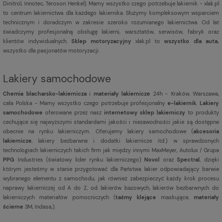
Dinitrol, Innotec, Teroson Henkel). Mamy wszystko czego potrzebuje lakiernik - xlak.pl
to centrum lakiernictwa dla każdego lakiernika. Służymy kompleksowym wsparciem
technicznym i doradczym w zakresie szeroko rozumianego lakiernictwa. Od lat
świadczymy profesjonalną obsługę lakierni, warsztatów, serwisów, fabryk oraz
klientów indywidualnych.
Sklep motoryzacyjny
xlak.pl to
wszystko dla auta,
wszystko dla pasjonatów motoryzacji.
Lakiery samochodowe
Chemia blacharsko-lakiernicza
i
materiały lakiernicze
24h - Kraków, Warszawa,
cała Polska - Mamy wszystko czego potrzebuje profesjonalny
e-lakiernik
.
Lakiery
samochodowe
oferowane przez nasz
internetowy sklep lakierniczy
to produkty
cechujące się najwyższymi standardami jakości i niezawodności jakie są dostępne
obecnie na rynku lakierniczym. Oferujemy lakiery samochodowe (
akcesoria
lakiernicze
, lakiery bezbarwne i dodatki lakiernicze itd.) w sprawdzonych
technologiach lakierniczych takich firm jak między innymi MaxMeyer, Autolux / Grupa
PPG
Industries (światowy lider rynku lakierniczego)
Novol
oraz
Spectral
, dzięki
którym jesteśmy w stanie przygotować dla Państwa lakier odpowiadający barwie
wybranego elementu z samochodu, jak również zabezpieczyć każdy krok procesu
naprawy lakierniczej od A do Z, od lakierów bazowych, lakierów bezbarwnych do
lakierniczych materiałów pomocniczych (
taśmy klejące
maskujące,
materiały
ścierne
3M, Indasa,).