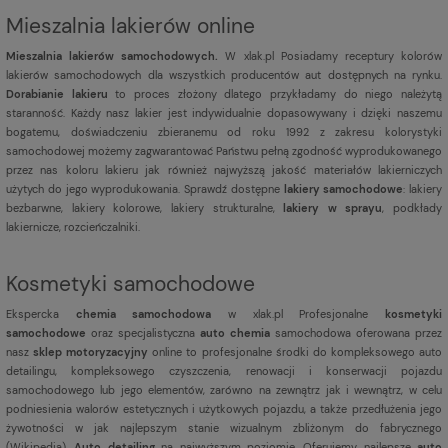
Mieszalnia lakierów online
Mieszalnia lakierów samochodowych.
W xlak.pl Posiadamy receptury kolorów
lakierów samochodowych dla wszystkich producentów aut dostępnych na rynku.
Dorabianie lakieru
to proces złożony dlatego przykładamy do niego należytą
staranność. Każdy nasz lakier jest indywidualnie dopasowywany i dzięki naszemu
bogatemu, doświadczeniu zbieranemu od roku 1992 z zakresu kolorystyki
samochodowej możemy zagwarantować Państwu pełną zgodność wyprodukowanego
przez nas koloru lakieru jak również najwyższą jakość materiałów lakierniczych
użytych do jego wyprodukowania. Sprawdź dostępne
lakiery samochodowe
: lakiery
bezbarwne, lakiery kolorowe, lakiery strukturalne,
lakiery w sprayu
, podkłady
lakiernicze, rozcieńczalniki.
Kosmetyki samochodowe
Ekspercka
chemia samochodowa
w xlak.pl Profesjonalne
kosmetyki
samochodowe
oraz specjalistyczna
auto chemia
samochodowa oferowana przez
nasz
sklep motoryzacyjny
online to profesjonalne środki do kompleksowego auto
detailingu, kompleksowego czyszczenia, renowacji i konserwacji pojazdu
samochodowego lub jego elementów, zarówno na zewnątrz jak i wewnątrz, w celu
podniesienia walorów estetycznych i użytkowych pojazdu, a także przedłużenia jego
żywotności w jak najlepszym stanie wizualnym zbliżonym do fabrycznego
(
Wikipedia
).
Auto detailing
na najwyższym poziomie. Oferujemy najlepsze
auto