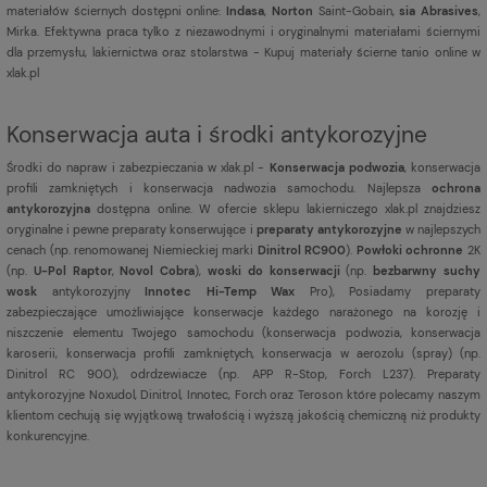
materiałów ściernych dostępni online:
Indasa
,
Norton
Saint-Gobain,
sia Abrasives
,
Mirka. Efektywna praca tylko z niezawodnymi i oryginalnymi materiałami ściernymi
dla przemysłu, lakiernictwa oraz stolarstwa - Kupuj materiały ścierne tanio online w
xlak.pl
Konserwacja auta i środki antykorozyjne
Środki do napraw i zabezpieczania w xlak.pl -
Konserwacja podwozia
, konserwacja
profili zamkniętych i konserwacja nadwozia samochodu. Najlepsza
ochrona
antykorozyjna
dostępna online. W ofercie sklepu lakierniczego xlak.pl znajdziesz
oryginalne i pewne preparaty konserwujące i
preparaty antykorozyjne
w najlepszych
cenach (np. renomowanej Niemieckiej marki
Dinitrol RC900
).
Powłoki ochronne
2K
(np.
U-Pol Raptor
,
Novol Cobra
),
woski do konserwacji
(np.
bezbarwny suchy
wosk
antykorozyjny
Innotec Hi-Temp Wax
Pro), Posiadamy preparaty
zabezpieczające umożliwiające konserwacje każdego narażonego na korozję i
niszczenie elementu Twojego samochodu (konserwacja podwozia, konserwacja
karoserii, konserwacja profili zamkniętych, konserwacja w aerozolu (spray) (np.
Dinitrol RC 900), odrdzewiacze (np. APP R-Stop, Forch L237). Preparaty
antykorozyjne Noxudol, Dinitrol, Innotec, Forch oraz Teroson które polecamy naszym
klientom cechują się wyjątkową trwałością i wyższą jakością chemiczną niż produkty
konkurencyjne.