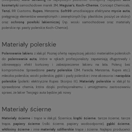
kosmetyki
samochodowe marek 3M,
Meguiar's
,
Koch-Chemie
, Concept Chemicals,
Tenzi
, RR Customs,
Rupes
, Menzerna,
Soft99
umożliwiające efektywne
mycie auta
,
pielęgnację elementów wewnętrznych i zewnętrznych (np. plastików, poszyć ze skóry)
oraz
ochronę powłoki lakierniczej
(np. woski samochodowe oraz materiały
polerskie np. pasty polerskie Koch-Chemie).
Materiały polerskie
Polerowanie lakieru
z xlak.pl. Poznaj ofertę najwyższej jakości materiałów polerskich
do
polerowania auta
, które w rękach profesjonalisty zapewniają długotrwały i
olśniewający efekt końcowy i zabezpieczenie lakieru na lata. Poleruj bez
kompromisów. Sprawdzone
pasty polerskie
(3M, Farecla, Menzerna, Rupes etc.),
mleczka polerskie, woski polerskie, gąbki i pady polerskie i inne akcesoria i
narzędzia
polerskie
(polerki elektryczne Rupes Skorpio III).
Materiały polerskie
w xlak.pl to
sprawdzona chemia, która dzięki profesjonalnemu i umiejętnemu zastosowaniu
sprawi, że lakier Twojego auta będzie jak nowy.
Materiały ścierne
Materiały ścierne
i tnące w xlak.pl, Ściernice,
krążki ścierne
, tarcze ścierne, tarcze
tnące,
papiery ścierne
(rolki ścierne, papiery wodoodporne),
gąbki ścierne
,
włókniny ścierne
i inne
materiały szlifierskie
tnące i ścierne. Najlepsi producenci