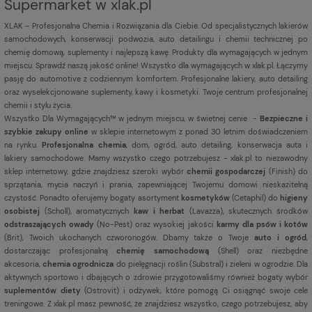
Supermarket w xlak.pl
XLAK – Profesjonalna Chemia i Rozwiązania dla Ciebie. Od specjalistycznych lakierów
samochodowych, konserwacji podwozia, auto detailingu i chemii technicznej po
chemię domową, suplementy i najlepszą kawę. Produkty dla wymagających w jednym
miejscu. Sprawdź naszą jakość online! Wszystko dla wymagających w xlak.pl. Łączymy
pasję do automotive z codziennym komfortem. Profesjonalne lakiery, auto detailing
oraz wyselekcjonowane suplementy, kawy i kosmetyki. Twoje centrum profesjonalnej
chemii i stylu życia.
Wszystko Dla Wymagających™ w jednym miejscu, w świetnej cenie -
Bezpieczne i
szybkie zakupy online
w sklepie internetowym z ponad 30 letnim doświadczeniem
na rynku.
Profesjonalna chemia
, dom, ogród, auto detailing, konserwacja auta i
lakiery samochodowe. Mamy wszystko czego potrzebujesz - xlak.pl to niezawodny
sklep internetowy, gdzie znajdziesz szeroki wybór
chemii gospodarczej
(Finish) do
sprzątania, mycia naczyń i prania, zapewniającej Twojemu domowi nieskazitelną
czystość. Ponadto oferujemy bogaty asortyment
kosmetyków
(Cetaphil) do
higieny
osobistej
(Scholl), aromatycznych
kaw i herbat
(Lavazza), skutecznych środków
odstraszających owady
(No-Pest) oraz wysokiej jakości
karmy dla psów i kotów
(Brit), Twoich ukochanych czworonogów. Dbamy także o Twoje
auto i ogród
,
dostarczając profesjonalną
chemię samochodową
(Shell) oraz niezbędne
akcesoria,
chemia ogrodnicza
do pielęgnacji roślin (Substral) i zieleni w ogrodzie. Dla
aktywnych sportowo i dbających o zdrowie przygotowaliśmy również bogaty wybór
suplementów diety
(Ostrovit) i odżywek, które pomogą Ci osiągnąć swoje cele
treningowe. Z xlak.pl masz pewność, że znajdziesz wszystko, czego potrzebujesz, aby