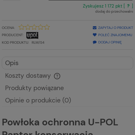
Zyskujesz
1 172
pkt [
?
]
dodaj do przechowalni
OCENA:
ZAPYTAJ O PRODUKT
PRODUCENT:
POLEĆ ZNAJOMEMU
DODAJ OPINIĘ
KOD PRODUKTU:
RLW/S4
Opis
Koszty dostawy
Cena nie zawiera ewentualnych kosztów płatności
Produkty powiązane
Opinie o produkcie (0)
Powłoka ochronna U-POL
Raptor konserwacja