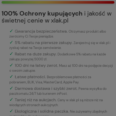
100% Ochrony kupujących
i jakość w
świetnej cenie w xlak.pl
✓
Gwarancja bezpieczeństwa
.
Otrzymasz produkt albo
zwrócimy Ci Twoje pieniądze.
✓
5% rabatu na pierwsze zakupy.
Zarejestruj się w xlak.pl i
zyskaj rabat na Twoje zamówienie.
✓
Rabat na duże zakupy.
Dodatkowe 5% rabatu na każde
zakupy powyżej 5000 zł.
✓
100 dni na łatwy zwrot.
Masz aż 100 dni na podjęcie decyzji
o swoim zakupie.
✓
Łatwe płatności
.
Bezproblemowe płatności za
pobraniem, BLIK, Visa, MasterCard, Apple Pay.
✓
Darmowa dostawa i szybki zwrot.
Pewna wysyłka do
paczkomatu 24/7 lub kurierem inPost.
✓
Taniej niż na aukcjach.
Ceny w xlak.pl są niższe niż na
wiodących stronach aukcyjnych.
✓
Ekologiczna i solidna paczka.
Nie zużywamy zbędnych