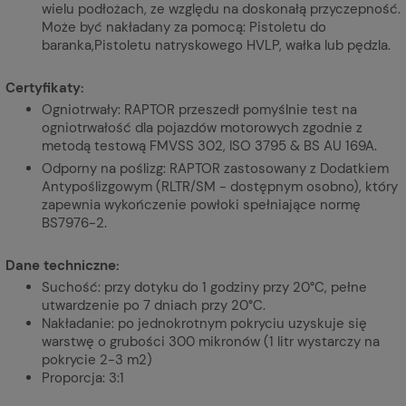
wielu podłożach, ze względu na doskonałą przyczepność.
Może być nakładany za pomocą: Pistoletu do
baranka,Pistoletu natryskowego HVLP, wałka lub pędzla.
Certyfikaty:
Ogniotrwały: RAPTOR przeszedł pomyślnie test na
ogniotrwałość dla pojazdów motorowych zgodnie z
metodą testową FMVSS 302, ISO 3795 & BS AU 169A.
Odporny na poślizg: RAPTOR zastosowany z Dodatkiem
Antypoślizgowym (RLTR/SM - dostępnym osobno), który
zapewnia wykończenie powłoki spełniające normę
BS7976-2.
Dane techniczne:
Suchość: przy dotyku do 1 godziny przy 20°C, pełne
utwardzenie po 7 dniach przy 20°C.
Nakładanie: po jednokrotnym pokryciu uzyskuje się
warstwę o grubości 300 mikronów (1 litr wystarczy na
pokrycie 2-3 m2)
Proporcja: 3:1