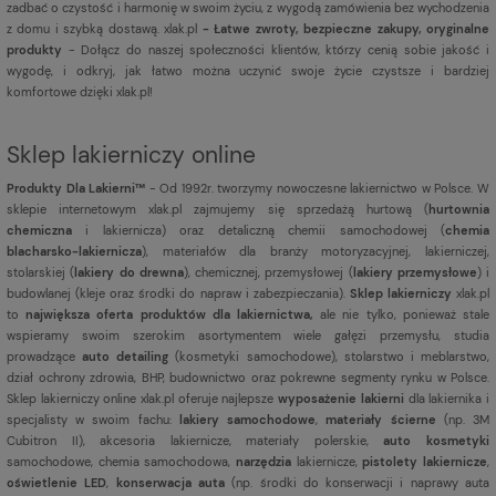
zadbać o czystość i harmonię w swoim życiu, z wygodą zamówienia bez wychodzenia
z domu i szybką dostawą. xlak.pl
- Łatwe zwroty, bezpieczne zakupy, oryginalne
produkty
- Dołącz do naszej społeczności klientów, którzy cenią sobie jakość i
wygodę, i odkryj, jak łatwo można uczynić swoje życie czystsze i bardziej
komfortowe dzięki xlak.pl!
Sklep lakierniczy online
Produkty Dla Lakierni™
- Od 1992r. tworzymy nowoczesne lakiernictwo w Polsce. W
sklepie internetowym xlak.pl zajmujemy się sprzedażą hurtową (
hurtownia
chemiczna
i lakiernicza) oraz detaliczną chemii samochodowej (
chemia
blacharsko-lakiernicza
), materiałów dla branży motoryzacyjnej, lakierniczej,
stolarskiej (
lakiery do drewna
), chemicznej, przemysłowej (
lakiery przemysłowe
) i
budowlanej (kleje oraz środki do napraw i zabezpieczania).
Sklep lakierniczy
xlak.pl
to
największa oferta produktów dla lakiernictwa,
ale nie tylko, ponieważ stale
wspieramy swoim szerokim asortymentem wiele gałęzi przemysłu, studia
prowadzące
auto detailing
(kosmetyki samochodowe), stolarstwo i meblarstwo,
dział ochrony zdrowia, BHP, budownictwo oraz pokrewne segmenty rynku w Polsce.
Sklep lakierniczy online xlak.pl oferuje najlepsze
wyposażenie lakierni
dla lakiernika i
specjalisty w swoim fachu:
lakiery samochodowe
,
materiały ścierne
(np. 3M
Cubitron II), akcesoria lakiernicze, materiały polerskie,
auto kosmetyki
samochodowe, chemia samochodowa,
narzędzia
lakiernicze,
pistolety lakiernicze
,
oświetlenie LED
,
konserwacja auta
(np. środki do konserwacji i naprawy auta