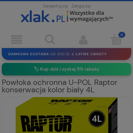
Zarejestruj się
Zaloguj się
DARMOWA DOSTAWA
OD 300 ZŁ &
ŁATWE ZWROTY
100 DNI
NA ZWROT
BEZPIECZNE ZAKUPY
BEZ REJESTRACJI
🏷️
Kup dziś i zyskaj 5% rabatu
SOLIDNE
EKO PAKOWANIE
30 LAT
NA RYNKU
Powłoka ochronna U-POL Raptor
konserwacja kolor biały 4L