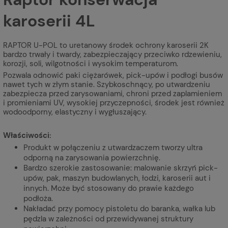
karoserii 4L
RAPTOR U-POL to uretanowy środek ochrony karoserii 2K
bardzo trwały i twardy, zabezpieczający przeciwko rdzewieniu,
korozji, soli, wilgotności i wysokim temperaturom.
Pozwala odnowić paki ciężarówek, pick-upów i podłogi busów
nawet tych w złym stanie. Szybkoschnący, po utwardzeniu
zabezpiecza przed zarysowaniami, chroni przed zaplamieniem
i promieniami UV, wysokiej przyczepności, środek jest również
wodoodporny, elastyczny i wygłuszający.
Właściwości:
Produkt w połączeniu z utwardzaczem tworzy ultra
odporną na zarysowania powierzchnię.
Bardzo szerokie zastosowanie: malowanie skrzyń pick-
upów, pak, maszyn budowlanych, łodzi, karoserii aut i
innych. Może być stosowany do prawie każdego
podłoża.
Nakładać przy pomocy pistoletu do baranka, wałka lub
pędzla w zależności od przewidywanej struktury