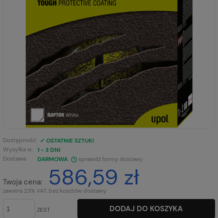
Dostępność:
✓ OSTATNIE SZTUKI
Wysyłka w:
1 - 3 DNI
Dostawa:
DARMOWA
sprawdź formy dostawy
586,59 zł
CENA NIE ZAWIERA EWENTUALNYCH KOSZTÓW PŁATNOŚCI
Twoja cena:
zawiera 23% VAT, bez kosztów dostawy
DODAJ DO KOSZYKA
ZEST