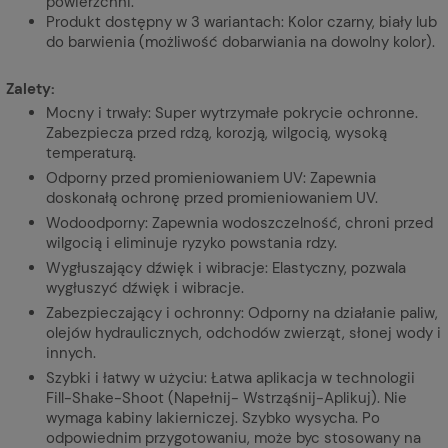
powierzchni.
Produkt dostępny w 3 wariantach: Kolor czarny, biały lub
do barwienia (możliwość dobarwiania na dowolny kolor).
Zalety:
Mocny i trwały: Super wytrzymałe pokrycie ochronne.
Zabezpiecza przed rdzą, korozją, wilgocią, wysoką
temperaturą.
Odporny przed promieniowaniem UV: Zapewnia
doskonałą ochronę przed promieniowaniem UV.
Wodoodporny: Zapewnia wodoszczelność, chroni przed
wilgocią i eliminuje ryzyko powstania rdzy.
Wygłuszający dźwięk i wibracje: Elastyczny, pozwala
wygłuszyć dźwięk i wibracje.
Zabezpieczający i ochronny: Odporny na działanie paliw,
olejów hydraulicznych, odchodów zwierząt, słonej wody i
innych.
Szybki i łatwy w użyciu: Łatwa aplikacja w technologii
Fill-Shake-Shoot (Napełnij- Wstrząśnij-Aplikuj). Nie
wymaga kabiny lakierniczej. Szybko wysycha. Po
odpowiednim przygotowaniu, może byc stosowany na