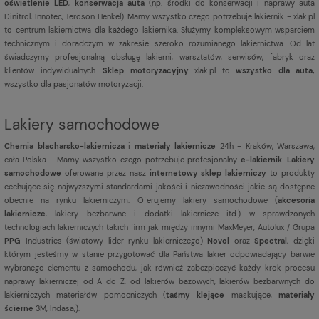
oświetlenie LED
,
konserwacja auta
(np. środki do konserwacji i naprawy auta
Dinitrol, Innotec, Teroson Henkel). Mamy wszystko czego potrzebuje lakiernik - xlak.pl
to centrum lakiernictwa dla każdego lakiernika. Służymy kompleksowym wsparciem
technicznym i doradczym w zakresie szeroko rozumianego lakiernictwa. Od lat
świadczymy profesjonalną obsługę lakierni, warsztatów, serwisów, fabryk oraz
klientów indywidualnych.
Sklep motoryzacyjny
xlak.pl to
wszystko dla auta,
wszystko dla pasjonatów motoryzacji.
Lakiery samochodowe
Chemia blacharsko-lakiernicza
i
materiały lakiernicze
24h - Kraków, Warszawa,
cała Polska - Mamy wszystko czego potrzebuje profesjonalny
e-lakiernik
.
Lakiery
samochodowe
oferowane przez nasz
internetowy sklep lakierniczy
to produkty
cechujące się najwyższymi standardami jakości i niezawodności jakie są dostępne
obecnie na rynku lakierniczym. Oferujemy lakiery samochodowe (
akcesoria
lakiernicze
, lakiery bezbarwne i dodatki lakiernicze itd.) w sprawdzonych
technologiach lakierniczych takich firm jak między innymi MaxMeyer, Autolux / Grupa
PPG
Industries (światowy lider rynku lakierniczego)
Novol
oraz
Spectral
, dzięki
którym jesteśmy w stanie przygotować dla Państwa lakier odpowiadający barwie
wybranego elementu z samochodu, jak również zabezpieczyć każdy krok procesu
naprawy lakierniczej od A do Z, od lakierów bazowych, lakierów bezbarwnych do
lakierniczych materiałów pomocniczych (
taśmy klejące
maskujące,
materiały
ścierne
3M, Indasa,).