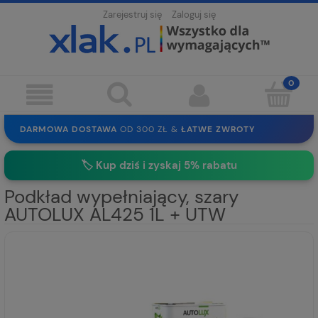
Zarejestruj się
Zaloguj się
DARMOWA DOSTAWA
OD 300 ZŁ &
ŁATWE ZWROTY
100 DNI
NA ZWROT
BEZPIECZNE ZAKUPY
BEZ REJESTRACJI
🏷️
Kup dziś i zyskaj 5% rabatu
SOLIDNE
EKO PAKOWANIE
30 LAT
NA RYNKU
Podkład wypełniający, szary
AUTOLUX AL425 1L + UTW