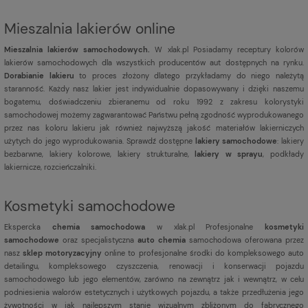
Mieszalnia lakierów online
Mieszalnia lakierów samochodowych.
W xlak.pl Posiadamy receptury kolorów
lakierów samochodowych dla wszystkich producentów aut dostępnych na rynku.
Dorabianie lakieru
to proces złożony dlatego przykładamy do niego należytą
staranność. Każdy nasz lakier jest indywidualnie dopasowywany i dzięki naszemu
bogatemu, doświadczeniu zbieranemu od roku 1992 z zakresu kolorystyki
samochodowej możemy zagwarantować Państwu pełną zgodność wyprodukowanego
przez nas koloru lakieru jak również najwyższą jakość materiałów lakierniczych
użytych do jego wyprodukowania. Sprawdź dostępne
lakiery samochodowe
: lakiery
bezbarwne, lakiery kolorowe, lakiery strukturalne,
lakiery w sprayu
, podkłady
lakiernicze, rozcieńczalniki.
Kosmetyki samochodowe
Ekspercka
chemia samochodowa
w xlak.pl Profesjonalne
kosmetyki
samochodowe
oraz specjalistyczna
auto chemia
samochodowa oferowana przez
nasz
sklep motoryzacyjny
online to profesjonalne środki do kompleksowego auto
detailingu, kompleksowego czyszczenia, renowacji i konserwacji pojazdu
samochodowego lub jego elementów, zarówno na zewnątrz jak i wewnątrz, w celu
podniesienia walorów estetycznych i użytkowych pojazdu, a także przedłużenia jego
żywotności w jak najlepszym stanie wizualnym zbliżonym do fabrycznego