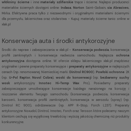
włókniny ścierne
i inne
materiały szlifierskie
tnące i ścierne. Najlepsi producenci
materiałów ściernych dostępni online:
Indasa
,
Norton
Saint-Gobain,
sia Abrasives
,
Mirka. Efektywna praca tylko z niezawodnymi i oryginalnymi materiałami ściernymi
dla przemysłu, lakiernictwa oraz stolarstwa - Kupuj materiały ścierne tanio online w
xlak.pl
Konserwacja auta i środki antykorozyjne
Środki do napraw i zabezpieczania w xlak.pl -
Konserwacja podwozia
, konserwacja
profili zamkniętych i konserwacja nadwozia samochodu. Najlepsza
ochrona
antykorozyjna
dostępna online. W ofercie sklepu lakierniczego xlak.pl znajdziesz
oryginalne i pewne preparaty konserwujące i
preparaty antykorozyjne
w najlepszych
cenach (np. renomowanej Niemieckiej marki
Dinitrol RC900
).
Powłoki ochronne
2K
(np.
U-Pol Raptor
,
Novol Cobra
),
woski do konserwacji
(np.
bezbarwny suchy
wosk
antykorozyjny
Innotec Hi-Temp Wax
Pro), Posiadamy preparaty
zabezpieczające umożliwiające konserwacje każdego narażonego na korozję i
niszczenie elementu Twojego samochodu (konserwacja podwozia, konserwacja
karoserii, konserwacja profili zamkniętych, konserwacja w aerozolu (spray) (np.
Dinitrol RC 900), odrdzewiacze (np. APP R-Stop, Forch L237). Preparaty
antykorozyjne Noxudol, Dinitrol, Innotec, Forch oraz Teroson które polecamy naszym
klientom cechują się wyjątkową trwałością i wyższą jakością chemiczną niż produkty
konkurencyjne.