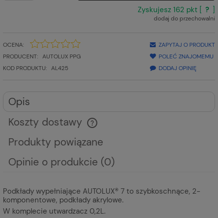
Zyskujesz
162
pkt [
?
]
dodaj do przechowalni
OCENA:
ZAPYTAJ O PRODUKT
PRODUCENT:
AUTOLUX PPG
POLEĆ ZNAJOMEMU
KOD PRODUKTU:
AL425
DODAJ OPINIĘ
Opis
Koszty dostawy
Cena nie zawiera ewentualnych kosztów płatności
Produkty powiązane
Opinie o produkcie (0)
Podkłady wypełniające AUTOLUX® 7 to szybkoschnące, 2-
komponentowe, podkłady akrylowe.
W komplecie utwardzacz 0,2L.