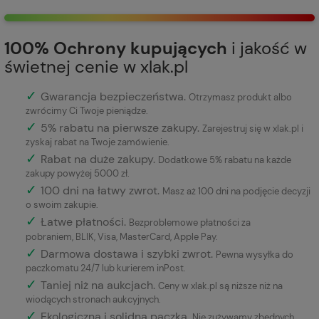
100% Ochrony kupujących
i jakość w
świetnej cenie w xlak.pl
✓
Gwarancja bezpieczeństwa
.
Otrzymasz produkt albo
zwrócimy Ci Twoje pieniądze.
✓
5% rabatu na pierwsze zakupy.
Zarejestruj się w xlak.pl i
zyskaj rabat na Twoje zamówienie.
✓
Rabat na duże zakupy.
Dodatkowe 5% rabatu na każde
zakupy powyżej 5000 zł.
✓
100 dni na łatwy zwrot.
Masz aż 100 dni na podjęcie decyzji
o swoim zakupie.
✓
Łatwe płatności
.
Bezproblemowe płatności za
pobraniem, BLIK, Visa, MasterCard, Apple Pay.
✓
Darmowa dostawa i szybki zwrot.
Pewna wysyłka do
paczkomatu 24/7 lub kurierem inPost.
✓
Taniej niż na aukcjach.
Ceny w xlak.pl są niższe niż na
wiodących stronach aukcyjnych.
✓
Ekologiczna i solidna paczka.
Nie zużywamy zbędnych