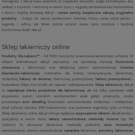
treningowe. Z xlak.pl masz pewność, że znajdziesz wszystko, czego potrzebujesz, aby
zadbać o czystość i harmonię w swoim życiu, z wygodą zamówienia bez wychodzenia
z domu i szybką dostawą. xlak.pl
- Łatwe zwroty, bezpieczne zakupy, oryginalne
produkty
- Dołącz do naszej społeczności klientów, którzy cenią sobie jakość i
wygodę, i odkryj, jak łatwo można uczynić swoje życie czystsze i bardziej
komfortowe dzięki xlak.pl!
Sklep lakierniczy online
Produkty Dla Lakierni™
- Od 1992r. tworzymy nowoczesne lakiernictwo w Polsce. W
sklepie internetowym xlak.pl zajmujemy się sprzedażą hurtową (
hurtownia
chemiczna
i lakiernicza) oraz detaliczną chemii samochodowej (
chemia
blacharsko-lakiernicza
), materiałów dla branży motoryzacyjnej, lakierniczej,
stolarskiej (
lakiery do drewna
), chemicznej, przemysłowej (
lakiery przemysłowe
) i
budowlanej (kleje oraz środki do napraw i zabezpieczania).
Sklep lakierniczy
xlak.pl
to
największa oferta produktów dla lakiernictwa,
ale nie tylko, ponieważ stale
wspieramy swoim szerokim asortymentem wiele gałęzi przemysłu, studia
prowadzące
auto detailing
(kosmetyki samochodowe), stolarstwo i meblarstwo,
dział ochrony zdrowia, BHP, budownictwo oraz pokrewne segmenty rynku w Polsce.
Sklep lakierniczy online xlak.pl oferuje najlepsze
wyposażenie lakierni
dla lakiernika i
specjalisty w swoim fachu:
lakiery samochodowe
,
materiały ścierne
(np. 3M
Cubitron II), akcesoria lakiernicze, materiały polerskie,
auto kosmetyki
samochodowe, chemia samochodowa,
narzędzia
lakiernicze,
pistolety lakiernicze
,