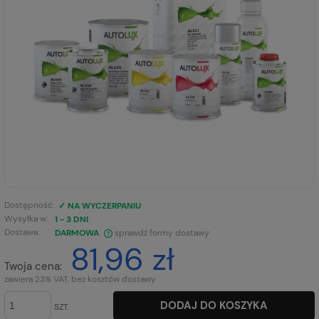
Dostępność:
✓ NA WYCZERPANIU
Wysyłka w:
1 - 3 DNI
Dostawa:
DARMOWA
sprawdź formy dostawy
81,96 zł
CENA NIE ZAWIERA EWENTUALNYCH KOSZTÓW PŁATNOŚCI
Twoja cena:
zawiera 23% VAT, bez kosztów dostawy
DODAJ DO KOSZYKA
SZT.