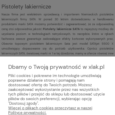
Pistolety lakiernicze
Nasza firma jest
wieloletnim sprzedawcą i importerem Niemieckich pistoletów
lakierniczych firmy SATA. W ponad 30 letnim doświadczeniu w handlowaniu
produktami marki SATA możemy potwierdzić i zagwarantować, że za odpowiednią
ceną stoi odpowiednia jakość.
Pistolety lakiernicze SATA
to najwyższy możliwy do
uzyskania poziom w technologiach natryskowych, to narzędzie, które w rękach
fachowca zawsze gwarantuje zadowalające efekty końcowe wykonywanych prac.
Obecnie topowym pistoletem lakierniczym Sata jest model SATAjet 5500 X
umożliwiający dopasowanie się do potrzeb użytkownika. Oprócz pistoletów
lakierniczych SATA, światowej marki nr 1 w tej dziedzinie, mamy w ofercie również inne
pistolety lakiernicze
renomowanych marek np. Iwata,
Sagola,
DeVILBISS,
Aeromexim.
Dbamy o Twoją prywatność w xlak.pl
Pliki cookies i pokrewne im technologie umożliwiają
poprawne działanie strony i pomagają nam
dostosować ofertę do Twoich potrzeb. Możesz
zaakceptować wykorzystanie przez nas wszystkich
tych plików i przejść do sklepu lub dostosować użycie
plików do swoich preferencji, wybierając opcję
© Internetowy sklep lakier
niczy xlak.pl
★
★
★
★
★
"Dostosuj zgody".
xlak.pl to godny zaufania sklep z topową obsługą klienta
Więcej o plikach cookies przeczytasz w naszej
oferujący profesjonalną chemie online, kosmetyki do auto detailingu,
Polityce prywatności.