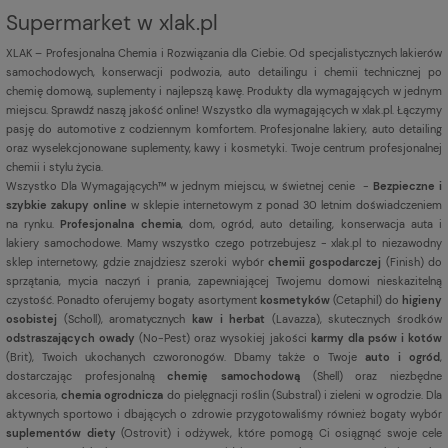
Supermarket w xlak.pl
XLAK – Profesjonalna Chemia i Rozwiązania dla Ciebie. Od specjalistycznych lakierów
samochodowych, konserwacji podwozia, auto detailingu i chemii technicznej po
chemię domową, suplementy i najlepszą kawę. Produkty dla wymagających w jednym
miejscu. Sprawdź naszą jakość online! Wszystko dla wymagających w xlak.pl. Łączymy
pasję do automotive z codziennym komfortem. Profesjonalne lakiery, auto detailing
oraz wyselekcjonowane suplementy, kawy i kosmetyki. Twoje centrum profesjonalnej
chemii i stylu życia.
Wszystko Dla Wymagających™ w jednym miejscu, w świetnej cenie -
Bezpieczne i
szybkie zakupy online
w sklepie internetowym z ponad 30 letnim doświadczeniem
na rynku.
Profesjonalna chemia
, dom, ogród, auto detailing, konserwacja auta i
lakiery samochodowe. Mamy wszystko czego potrzebujesz - xlak.pl to niezawodny
sklep internetowy, gdzie znajdziesz szeroki wybór
chemii gospodarczej
(Finish) do
sprzątania, mycia naczyń i prania, zapewniającej Twojemu domowi nieskazitelną
czystość. Ponadto oferujemy bogaty asortyment
kosmetyków
(Cetaphil) do
higieny
osobistej
(Scholl), aromatycznych
kaw i herbat
(Lavazza), skutecznych środków
odstraszających owady
(No-Pest) oraz wysokiej jakości
karmy dla psów i kotów
(Brit), Twoich ukochanych czworonogów. Dbamy także o Twoje
auto i ogród
,
dostarczając profesjonalną
chemię samochodową
(Shell) oraz niezbędne
akcesoria,
chemia ogrodnicza
do pielęgnacji roślin (Substral) i zieleni w ogrodzie. Dla
aktywnych sportowo i dbających o zdrowie przygotowaliśmy również bogaty wybór
suplementów diety
(Ostrovit) i odżywek, które pomogą Ci osiągnąć swoje cele