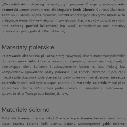
(
Wikipedia
).
Auto detailing
na najwyższym poziomie. Oferujemy najlepsze
auto
kosmetyki
samochodowe marek 3M,
Meguiar's
,
Koch-Chemie
, Concept Chemicals,
Tenzi
, RR Customs,
Rupes
, Menzerna,
Soft99
umożliwiające efektywne
mycie auta
,
pielęgnację elementów wewnętrznych i zewnętrznych (np. plastików, poszyć ze skóry)
oraz
ochronę powłoki lakierniczej
(np. woski samochodowe oraz materiały
polerskie np. pasty polerskie Koch-Chemie).
Materiały polerskie
Polerowanie lakieru
z xlak.pl. Poznaj ofertę najwyższej jakości materiałów polerskich
do
polerowania auta
, które w rękach profesjonalisty zapewniają długotrwały i
olśniewający efekt końcowy i zabezpieczenie lakieru na lata. Poleruj bez
kompromisów. Sprawdzone
pasty polerskie
(3M, Farecla, Menzerna, Rupes etc.),
mleczka polerskie, woski polerskie, gąbki i pady polerskie i inne akcesoria i
narzędzia
polerskie
(polerki elektryczne Rupes Skorpio III).
Materiały polerskie
w xlak.pl to
sprawdzona chemia, która dzięki profesjonalnemu i umiejętnemu zastosowaniu
sprawi, że lakier Twojego auta będzie jak nowy.
Materiały ścierne
Materiały ścierne
i tnące w xlak.pl, Ściernice,
krążki ścierne
, tarcze ścierne, tarcze
tnące,
papiery ścierne
(rolki ścierne, papiery wodoodporne),
gąbki ścierne
,