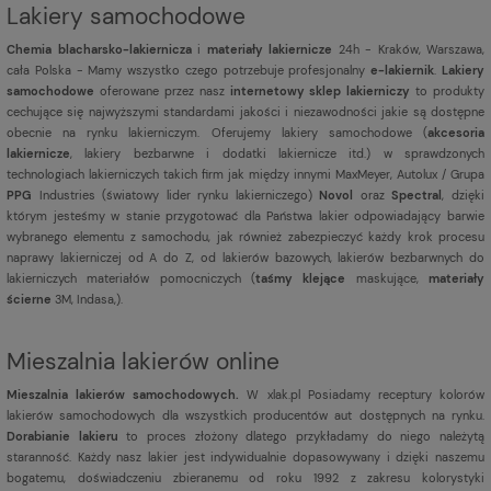
Lakiery samochodowe
Chemia blacharsko-lakiernicza
i
materiały lakiernicze
24h - Kraków, Warszawa,
cała Polska - Mamy wszystko czego potrzebuje profesjonalny
e-lakiernik
.
Lakiery
samochodowe
oferowane przez nasz
internetowy sklep lakierniczy
to produkty
cechujące się najwyższymi standardami jakości i niezawodności jakie są dostępne
obecnie na rynku lakierniczym. Oferujemy lakiery samochodowe (
akcesoria
lakiernicze
, lakiery bezbarwne i dodatki lakiernicze itd.) w sprawdzonych
technologiach lakierniczych takich firm jak między innymi MaxMeyer, Autolux / Grupa
PPG
Industries (światowy lider rynku lakierniczego)
Novol
oraz
Spectral
, dzięki
którym jesteśmy w stanie przygotować dla Państwa lakier odpowiadający barwie
wybranego elementu z samochodu, jak również zabezpieczyć każdy krok procesu
naprawy lakierniczej od A do Z, od lakierów bazowych, lakierów bezbarwnych do
lakierniczych materiałów pomocniczych (
taśmy klejące
maskujące,
materiały
ścierne
3M, Indasa,).
Mieszalnia lakierów online
Mieszalnia lakierów samochodowych.
W xlak.pl Posiadamy receptury kolorów
lakierów samochodowych dla wszystkich producentów aut dostępnych na rynku.
Dorabianie lakieru
to proces złożony dlatego przykładamy do niego należytą
staranność. Każdy nasz lakier jest indywidualnie dopasowywany i dzięki naszemu
bogatemu, doświadczeniu zbieranemu od roku 1992 z zakresu kolorystyki