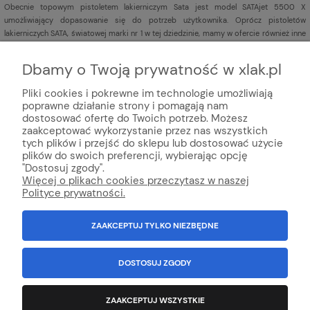
Obecnie topowym pistoletem lakierniczym Sata jest model SATAjet 5500 X
umożliwiający dopasowanie się do potrzeb użytkownika. Oprócz pistoletów
lakierniczych SATA, światowej marki nr 1 w tej dziedzinie, mamy w ofercie również inne
pistolety lakiernicze
renomowanych marek np. Iwata,
Sagola,
DeVILBISS,
Aeromexim.
Dbamy o Twoją prywatność w xlak.pl
Pliki cookies i pokrewne im technologie umożliwiają
poprawne działanie strony i pomagają nam
dostosować ofertę do Twoich potrzeb. Możesz
zaakceptować wykorzystanie przez nas wszystkich
tych plików i przejść do sklepu lub dostosować użycie
plików do swoich preferencji, wybierając opcję
© Internetowy sklep lakier
niczy xlak.pl
★
★
★
★
★
"Dostosuj zgody".
xlak.pl to godny zaufania sklep z topową obsługą klienta
Więcej o plikach cookies przeczytasz w naszej
oferujący profesjonalną chemie online, kosmetyki do auto detailingu,
Polityce prywatności.
chemia domową, chemie ogrodniczą, lakiery samochodowe i środki do
konserwacji auta.
ZAAKCEPTUJ TYLKO NIEZBĘDNE
Wszystko Dla Lakierni™ - Innowacja i technologia w handlu od 1992
r
.
100% Polska firma.
NIP: 6792981694
Wszystkie znaki towarowe, loga, nazwy, opisy zostały użyte jedynie w celach
DOSTOSUJ ZGODY
informacyjnych.
Kopiowanie jakichkolwiek treści będących własnością
Administratora sklepu - zabronione.
ZAAKCEPTUJ WSZYSTKIE