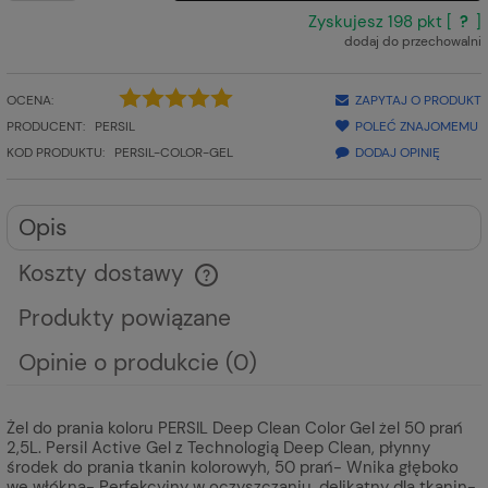
Zyskujesz
198
pkt [
?
]
dodaj do przechowalni
OCENA:
ZAPYTAJ O PRODUKT
PRODUCENT:
PERSIL
POLEĆ ZNAJOMEMU
KOD PRODUKTU:
PERSIL-COLOR-GEL
DODAJ OPINIĘ
Opis
Koszty dostawy
Cena nie zawiera ewentualnych kosztów płatności
Produkty powiązane
Opinie o produkcie (0)
Żel do prania koloru PERSIL Deep Clean Color Gel żel 50 prań
2,5L. Persil Active Gel z Technologią Deep Clean, płynny
środek do prania tkanin kolorowyh, 50 prań- Wnika głęboko
we włókna- Perfekcyjny w oczyszczaniu, delikatny dla tkanin-