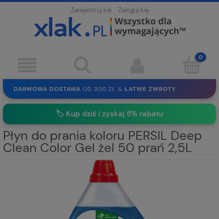
Zarejestruj się
Zaloguj się
DARMOWA DOSTAWA
OD 300 ZŁ &
ŁATWE ZWROTY
100 DNI
NA ZWROT
BEZPIECZNE ZAKUPY
BEZ REJESTRACJI
🏷️
Kup dziś i zyskaj 5% rabatu
SOLIDNE
EKO PAKOWANIE
30 LAT
NA RYNKU
Płyn do prania koloru PERSIL Deep
Clean Color Gel żel 50 prań 2,5L