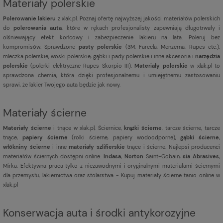
Materiały polerskie
Polerowanie lakieru
z xlak.pl. Poznaj ofertę najwyższej jakości materiałów polerskich
do
polerowania auta
, które w rękach profesjonalisty zapewniają długotrwały i
olśniewający efekt końcowy i zabezpieczenie lakieru na lata. Poleruj bez
kompromisów. Sprawdzone
pasty polerskie
(3M, Farecla, Menzerna, Rupes etc.),
mleczka polerskie, woski polerskie, gąbki i pady polerskie i inne akcesoria i
narzędzia
polerskie
(polerki elektryczne Rupes Skorpio III).
Materiały polerskie
w xlak.pl to
sprawdzona chemia, która dzięki profesjonalnemu i umiejętnemu zastosowaniu
sprawi, że lakier Twojego auta będzie jak nowy.
Materiały ścierne
Materiały ścierne
i tnące w xlak.pl, Ściernice,
krążki ścierne
, tarcze ścierne, tarcze
tnące,
papiery ścierne
(rolki ścierne, papiery wodoodporne),
gąbki ścierne
,
włókniny ścierne
i inne
materiały szlifierskie
tnące i ścierne. Najlepsi producenci
materiałów ściernych dostępni online:
Indasa
,
Norton
Saint-Gobain,
sia Abrasives
,
Mirka. Efektywna praca tylko z niezawodnymi i oryginalnymi materiałami ściernymi
dla przemysłu, lakiernictwa oraz stolarstwa - Kupuj materiały ścierne tanio online w
xlak.pl
Konserwacja auta i środki antykorozyjne