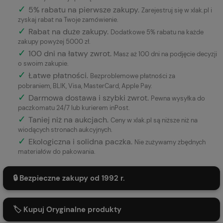
✓
5% rabatu na pierwsze zakupy.
Zarejestruj się w xlak.pl i
zyskaj rabat na Twoje zamówienie.
✓
Rabat na duże zakupy.
Dodatkowe 5% rabatu na każde
zakupy powyżej 5000 zł.
✓
100 dni na łatwy zwrot.
Masz aż 100 dni na podjęcie decyzji
o swoim zakupie.
✓
Łatwe płatności
.
Bezproblemowe płatności za
pobraniem, BLIK, Visa, MasterCard, Apple Pay.
✓
Darmowa dostawa i szybki zwrot.
Pewna wysyłka do
paczkomatu 24/7 lub kurierem inPost.
✓
Taniej niż na aukcjach.
Ceny w xlak.pl są niższe niż na
wiodących stronach aukcyjnych.
✓
Ekologiczna i solidna paczka.
Nie zużywamy zbędnych
materiałów do pakowania.
🔒 Bezpieczne zakupy od 1992 r.
🏷️ Kupuj Oryginalne produkty