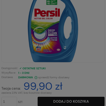
Dostępność:
✓ OSTATNIE SZTUKI
Wysyłka w:
1 - 3 DNI
Dostawa:
DARMOWA
sprawdź formy dostawy
99,90 zł
CENA NIE ZAWIERA EWENTUALNYCH KOSZTÓW PŁATNOŚCI
Twoja cena:
zawiera 23% VAT, bez kosztów dostawy
DODAJ DO KOSZYKA
SZT.