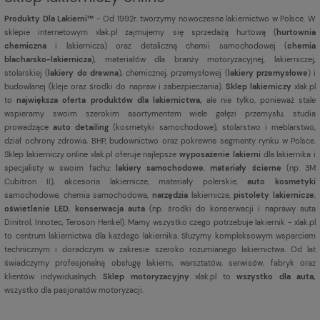
Produkty Dla Lakierni™
- Od 1992r. tworzymy nowoczesne lakiernictwo w Polsce. W
sklepie internetowym xlak.pl zajmujemy się sprzedażą hurtową (
hurtownia
chemiczna
i lakiernicza) oraz detaliczną chemii samochodowej (
chemia
blacharsko-lakiernicza
), materiałów dla branży motoryzacyjnej, lakierniczej,
stolarskiej (
lakiery do drewna
), chemicznej, przemysłowej (
lakiery przemysłowe
) i
budowlanej (kleje oraz środki do napraw i zabezpieczania).
Sklep lakierniczy
xlak.pl
to
największa oferta produktów dla lakiernictwa,
ale nie tylko, ponieważ stale
wspieramy swoim szerokim asortymentem wiele gałęzi przemysłu, studia
prowadzące
auto detailing
(kosmetyki samochodowe), stolarstwo i meblarstwo,
dział ochrony zdrowia, BHP, budownictwo oraz pokrewne segmenty rynku w Polsce.
Sklep lakierniczy online xlak.pl oferuje najlepsze
wyposażenie lakierni
dla lakiernika i
specjalisty w swoim fachu:
lakiery samochodowe
,
materiały ścierne
(np. 3M
Cubitron II), akcesoria lakiernicze, materiały polerskie,
auto kosmetyki
samochodowe, chemia samochodowa,
narzędzia
lakiernicze,
pistolety lakiernicze
,
oświetlenie LED
,
konserwacja auta
(np. środki do konserwacji i naprawy auta
Dinitrol, Innotec, Teroson Henkel). Mamy wszystko czego potrzebuje lakiernik - xlak.pl
to centrum lakiernictwa dla każdego lakiernika. Służymy kompleksowym wsparciem
technicznym i doradczym w zakresie szeroko rozumianego lakiernictwa. Od lat
świadczymy profesjonalną obsługę lakierni, warsztatów, serwisów, fabryk oraz
klientów indywidualnych.
Sklep motoryzacyjny
xlak.pl to
wszystko dla auta,
wszystko dla pasjonatów motoryzacji.