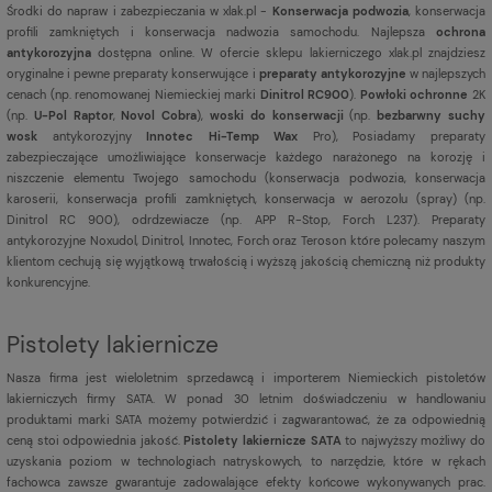
Środki do napraw i zabezpieczania w xlak.pl -
Konserwacja podwozia
, konserwacja
profili zamkniętych i konserwacja nadwozia samochodu. Najlepsza
ochrona
antykorozyjna
dostępna online. W ofercie sklepu lakierniczego xlak.pl znajdziesz
oryginalne i pewne preparaty konserwujące i
preparaty antykorozyjne
w najlepszych
cenach (np. renomowanej Niemieckiej marki
Dinitrol RC900
).
Powłoki ochronne
2K
(np.
U-Pol Raptor
,
Novol Cobra
),
woski do konserwacji
(np.
bezbarwny suchy
wosk
antykorozyjny
Innotec Hi-Temp Wax
Pro), Posiadamy preparaty
zabezpieczające umożliwiające konserwacje każdego narażonego na korozję i
niszczenie elementu Twojego samochodu (konserwacja podwozia, konserwacja
karoserii, konserwacja profili zamkniętych, konserwacja w aerozolu (spray) (np.
Dinitrol RC 900), odrdzewiacze (np. APP R-Stop, Forch L237). Preparaty
antykorozyjne Noxudol, Dinitrol, Innotec, Forch oraz Teroson które polecamy naszym
klientom cechują się wyjątkową trwałością i wyższą jakością chemiczną niż produkty
konkurencyjne.
Pistolety lakiernicze
Nasza firma jest
wieloletnim sprzedawcą i importerem Niemieckich pistoletów
lakierniczych firmy SATA. W ponad 30 letnim doświadczeniu w handlowaniu
produktami marki SATA możemy potwierdzić i zagwarantować, że za odpowiednią
ceną stoi odpowiednia jakość.
Pistolety lakiernicze SATA
to najwyższy możliwy do
uzyskania poziom w technologiach natryskowych, to narzędzie, które w rękach
fachowca zawsze gwarantuje zadowalające efekty końcowe wykonywanych prac.