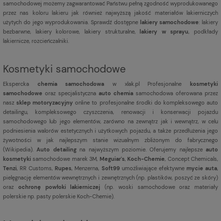
samochodowej możemy zagwarantować Państwu pełną zgodność wyprodukowanego
przez nas koloru lakieru jak również najwyższą jakość materiałów lakierniczych
użytych do jego wyprodukowania. Sprawdź dostępne
lakiery samochodowe
: lakiery
bezbarwne, lakiery kolorowe, lakiery strukturalne,
lakiery w sprayu
, podkłady
lakiernicze, rozcieńczalniki.
Kosmetyki samochodowe
Ekspercka
chemia samochodowa
w xlak.pl Profesjonalne
kosmetyki
samochodowe
oraz specjalistyczna
auto chemia
samochodowa oferowana przez
nasz
sklep motoryzacyjny
online to profesjonalne środki do kompleksowego auto
detailingu, kompleksowego czyszczenia, renowacji i konserwacji pojazdu
samochodowego lub jego elementów, zarówno na zewnątrz jak i wewnątrz, w celu
podniesienia walorów estetycznych i użytkowych pojazdu, a także przedłużenia jego
żywotności w jak najlepszym stanie wizualnym zbliżonym do fabrycznego
(
Wikipedia
).
Auto detailing
na najwyższym poziomie. Oferujemy najlepsze
auto
kosmetyki
samochodowe marek 3M,
Meguiar's
,
Koch-Chemie
, Concept Chemicals,
Tenzi
, RR Customs,
Rupes
, Menzerna,
Soft99
umożliwiające efektywne
mycie auta
,
pielęgnację elementów wewnętrznych i zewnętrznych (np. plastików, poszyć ze skóry)
oraz
ochronę powłoki lakierniczej
(np. woski samochodowe oraz materiały
polerskie np. pasty polerskie Koch-Chemie).