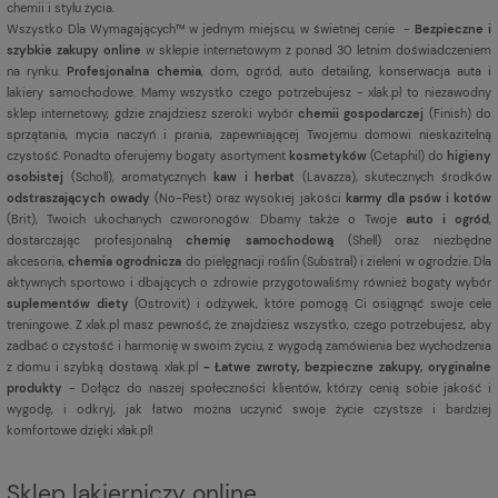
chemii i stylu życia.
Wszystko Dla Wymagających™ w jednym miejscu, w świetnej cenie -
Bezpieczne i
szybkie zakupy online
w sklepie internetowym z ponad 30 letnim doświadczeniem
na rynku.
Profesjonalna chemia
, dom, ogród, auto detailing, konserwacja auta i
lakiery samochodowe. Mamy wszystko czego potrzebujesz - xlak.pl to niezawodny
sklep internetowy, gdzie znajdziesz szeroki wybór
chemii gospodarczej
(Finish) do
sprzątania, mycia naczyń i prania, zapewniającej Twojemu domowi nieskazitelną
czystość. Ponadto oferujemy bogaty asortyment
kosmetyków
(Cetaphil) do
higieny
osobistej
(Scholl), aromatycznych
kaw i herbat
(Lavazza), skutecznych środków
odstraszających owady
(No-Pest) oraz wysokiej jakości
karmy dla psów i kotów
(Brit), Twoich ukochanych czworonogów. Dbamy także o Twoje
auto i ogród
,
dostarczając profesjonalną
chemię samochodową
(Shell) oraz niezbędne
akcesoria,
chemia ogrodnicza
do pielęgnacji roślin (Substral) i zieleni w ogrodzie. Dla
aktywnych sportowo i dbających o zdrowie przygotowaliśmy również bogaty wybór
suplementów diety
(Ostrovit) i odżywek, które pomogą Ci osiągnąć swoje cele
treningowe. Z xlak.pl masz pewność, że znajdziesz wszystko, czego potrzebujesz, aby
zadbać o czystość i harmonię w swoim życiu, z wygodą zamówienia bez wychodzenia
z domu i szybką dostawą. xlak.pl
- Łatwe zwroty, bezpieczne zakupy, oryginalne
produkty
- Dołącz do naszej społeczności klientów, którzy cenią sobie jakość i
wygodę, i odkryj, jak łatwo można uczynić swoje życie czystsze i bardziej
komfortowe dzięki xlak.pl!
Sklep lakierniczy online