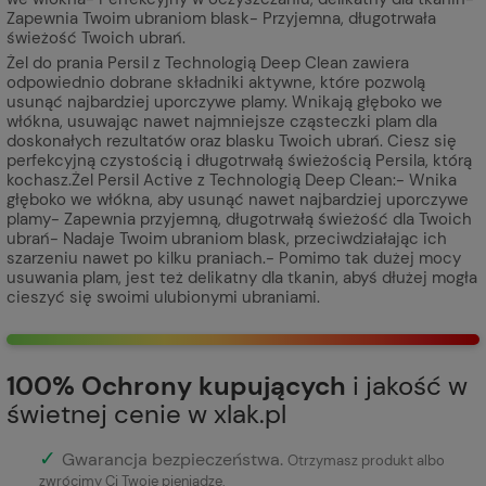
Zapewnia Twoim ubraniom blask- Przyjemna, długotrwała
świeżość Twoich ubrań.
Żel do prania Persil z Technologią Deep Clean zawiera
odpowiednio dobrane składniki aktywne, które pozwolą
usunąć najbardziej uporczywe plamy. Wnikają głęboko we
włókna, usuwając nawet najmniejsze cząsteczki plam dla
doskonałych rezultatów oraz blasku Twoich ubrań. Ciesz się
perfekcyjną czystością i długotrwałą świeżością Persila, którą
kochasz.Żel Persil Active z Technologią Deep Clean:- Wnika
głęboko we włókna, aby usunąć nawet najbardziej uporczywe
plamy- Zapewnia przyjemną, długotrwałą świeżość dla Twoich
ubrań- Nadaje Twoim ubraniom blask, przeciwdziałając ich
szarzeniu nawet po kilku praniach.- Pomimo tak dużej mocy
usuwania plam, jest też delikatny dla tkanin, abyś dłużej mogła
cieszyć się swoimi ulubionymi ubraniami.
100% Ochrony kupujących
i jakość w
świetnej cenie w xlak.pl
✓
Gwarancja bezpieczeństwa
.
Otrzymasz produkt albo
zwrócimy Ci Twoje pieniądze.