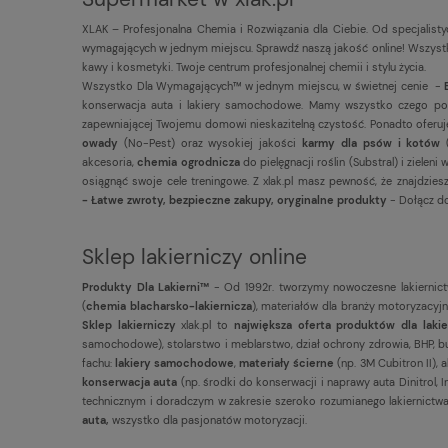
XLAK – Profesjonalna Chemia i Rozwiązania dla Ciebie. Od specjalist
wymagających w jednym miejscu. Sprawdź naszą jakość online! Wszystko
kawy i kosmetyki. Twoje centrum profesjonalnej chemii i stylu życia.
Wszystko Dla Wymagających™ w jednym miejscu, w świetnej cenie -
konserwacja auta i lakiery samochodowe. Mamy wszystko czego potrz
zapewniającej Twojemu domowi nieskazitelną czystość. Ponadto ofer
owady
(No-Pest) oraz wysokiej jakości
karmy dla psów i kotów
akcesoria,
chemia ogrodnicza
do pielęgnacji roślin (Substral) i ziel
osiągnąć swoje cele treningowe. Z xlak.pl masz pewność, że znajdzi
- Łatwe zwroty, bezpieczne zakupy, oryginalne produkty
- Dołącz do
Sklep lakierniczy online
Produkty Dla Lakierni™
- Od 1992r. tworzymy nowoczesne lakiernict
(
chemia blacharsko-lakiernicza
), materiałów dla branży motoryzacyjnej,
Sklep lakierniczy
xlak.pl to
największa oferta produktów dla laki
samochodowe), stolarstwo i meblarstwo, dział ochrony zdrowia, BHP, bu
fachu:
lakiery samochodowe
,
materiały ścierne
(np. 3M Cubitron II), 
konserwacja auta
(np. środki do konserwacji i naprawy auta Dinitrol,
technicznym i doradczym w zakresie szeroko rozumianego lakiernictwa.
auta,
wszystko dla pasjonatów motoryzacji.