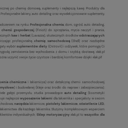
hnicznej po chemię domową, suplementy i najlepszą kawę. Produkty dla
ofesjonalne lakiery, auto detailing oraz wyselekcjonowane suplementy,
adczeniem na rynku.
Profesjonalna chemia
, dom, ogród, auto detailing,
chemii gospodarczej
(Finish) do sprzątania, mycia naczyń i prania,
tycznych
kaw i herbat
(Lavazza), skutecznych środków
odstraszających
arczając profesjonalną
chemię samochodową
(Shell) oraz niezbędne
bogaty wybór
suplementów diety
(Ostrovit) i odżywek, które pomogą Ci
 wygodą zamówienia bez wychodzenia z domu i szybką dostawą. xlak.pl
ożna uczynić swoje życie czystsze i bardziej komfortowe dzięki xlak.pl!
ownia chemiczna
i lakiernicza) oraz detaliczną chemii samochodowej
zemysłowe
) i budowlanej (kleje oraz środki do napraw i zabezpieczania).
iele gałęzi przemysłu, studia prowadzące
auto detailing
(kosmetyki
ruje najlepsze
wyposażenie lakierni
dla lakiernika i specjalisty w swoim
chodowa,
narzędzia
lakiernicze,
pistolety lakiernicze
,
oświetlenie LED
,
um lakiernictwa dla każdego lakiernika. Służymy kompleksowym wsparciem
 klientów indywidualnych.
Sklep motoryzacyjny
xlak.pl to
wszystko dla