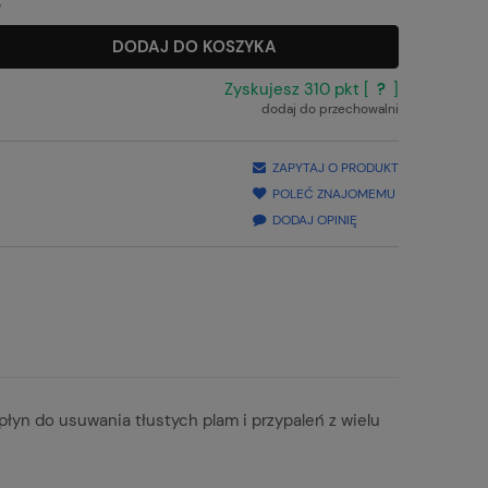
y
DODAJ DO KOSZYKA
Zyskujesz
310
pkt [
?
]
dodaj do przechowalni
ZAPYTAJ O PRODUKT
POLEĆ ZNAJOMEMU
DODAJ OPINIĘ
yn do usuwania tłustych plam i przypaleń z wielu