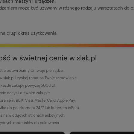
wisach maszyn i urządzeń!
odzeniem może być używany w różnego rodzaju warsztatach do 
na długi okres użytkowania.
kość w świetnej cenie w xlak.pl
 albo zwrócimy Ci Twoje pieniądze.
 w xlak.pl i zyskaj rabat na Twoje zamówienie.
każde zakupy powyżej 5000 zł.
ęcie decyzji o swoim zakupie.
raniem, BLIK, Visa, MasterCard, Apple Pay.
łka do paczkomatu 24/7 lub kurierem inPost.
niż na wiodących stronach aukcyjnych.
ędnych materiałów do pakowania.