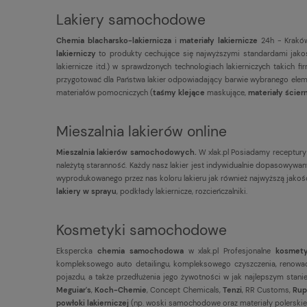
Lakiery samochodowe
Chemia blacharsko-lakiernicza
i
materiały lakiernicze
24h - Kraków
lakierniczy
to produkty cechujące się najwyższymi standardami jakoś
lakiernicze itd.) w sprawdzonych technologiach lakierniczych takich 
przygotować dla Państwa lakier odpowiadający barwie wybranego eleme
materiałów pomocniczych (
taśmy klejące
maskujące,
materiały ścier
Mieszalnia lakierów online
Mieszalnia lakierów samochodowych.
W xlak.pl Posiadamy receptury
należytą staranność. Każdy nasz lakier jest indywidualnie dopasowy
wyprodukowanego przez nas koloru lakieru jak również najwyższą jako
lakiery w sprayu
, podkłady lakiernicze, rozcieńczalniki.
Kosmetyki samochodowe
Ekspercka
chemia samochodowa
w xlak.pl Profesjonalne
kosmet
kompleksowego auto detailingu, kompleksowego czyszczenia, renowacj
pojazdu, a także przedłużenia jego żywotności w jak najlepszym stani
Meguiar's
,
Koch-Chemie
, Concept Chemicals,
Tenzi
, RR Customs,
Rup
powłoki lakierniczej
(np. woski samochodowe oraz materiały polerskie