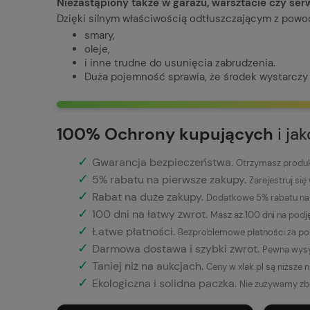
Niezastąpiony także w garażu, warsztacie czy ser
Dzięki silnym właściwością odtłuszczającym z pow
smary,
oleje,
i inne trudne do usunięcia zabrudzenia.
Duża pojemność sprawia, że środek wystarczy 
100% Ochrony kupujących
i ja
✓
Gwarancja bezpieczeństwa
.
Otrzymasz produkt
✓
5% rabatu na pierwsze zakupy.
Zarejestruj się
✓
Rabat na duże zakupy.
Dodatkowe 5% rabatu na 
✓
100 dni na łatwy zwrot.
Masz aż 100 dni na podj
✓
Łatwe płatności
.
Bezproblemowe płatności za pob
✓
Darmowa dostawa i szybki zwrot.
Pewna wysy
✓
Taniej niż na aukcjach.
Ceny w xlak.pl są niższe 
✓
Ekologiczna i solidna paczka.
Nie zużywamy zb