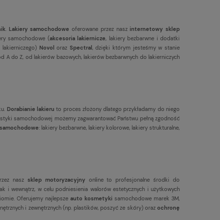
nik
.
Lakiery samochodowe
oferowane przez nasz
internetowy sklep
kiery samochodowe (
akcesoria lakiernicze
, lakiery bezbarwne i dodatki
 lakierniczego)
Novol
oraz
Spectral
, dzięki którym jesteśmy w stanie
 A do Z, od lakierów bazowych, lakierów bezbarwnych do lakierniczych
ku.
Dorabianie lakieru
to proces złożony dlatego przykładamy do niego
olorystyki samochodowej możemy zagwarantować Państwu pełną zgodność
y samochodowe
: lakiery bezbarwne, lakiery kolorowe, lakiery strukturalne,
rzez nasz
sklep motoryzacyjny
online to profesjonalne środki do
k i wewnątrz, w celu podniesienia walorów estetycznych i użytkowych
omie. Oferujemy najlepsze
auto kosmetyki
samochodowe marek 3M,
nętrznych i zewnętrznych (np. plastików, poszyć ze skóry) oraz
ochronę