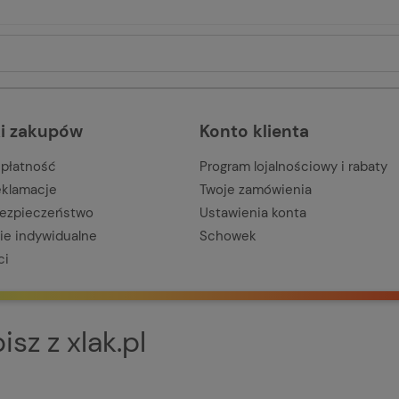
i zakupów
Konto klienta
 płatność
Program lojalnościowy i rabaty
reklamacje
Twoje zamówienia
bezpieczeństwo
Ustawienia konta
e indywidualne
Schowek
ci
sz z xlak.pl