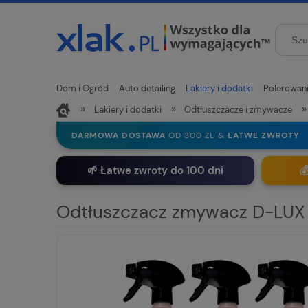
Dom i Ogród
Auto detailing
Lakiery i dodatki
Polerowan
»
»
»
Lakiery i dodatki
Odtłuszczacze i zmywacze
Nowości
DARMOWA DOSTAWA
OD 300 ZŁ &
ŁATWE ZWROTY
🌱 Łatwe zwroty do 100 dni

Odtłuszczacz zmywacz D-LUX