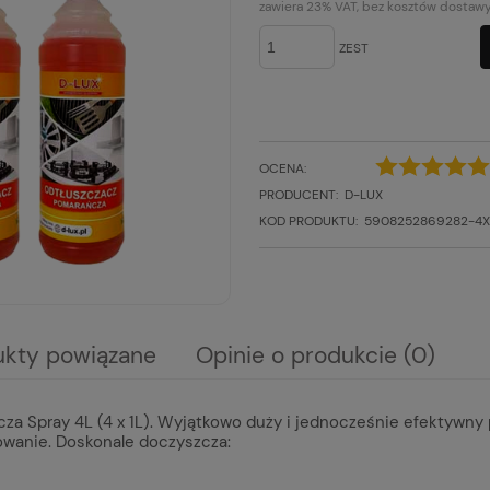
KOSZTÓW PŁATNOŚCI
zawiera 23% VAT, bez kosztów dostaw
ZEST
OCENA:
PRODUCENT:
D-LUX
KOD PRODUKTU:
5908252869282-4X
ukty powiązane
Opinie o produkcie (0)
ra ewentualnych kosztów
Spray 4L (4 x 1L). Wyjątkowo duży i jednocześnie efektywny pł
owanie. Doskonale doczyszcza: