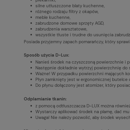
silne utłuszczone blaty kuchenne,
różnego rodzaju filtry z okapów,
meble kuchenne,
zabrudzone domowe sprzęty AGD,
zabrudzenia warsztatowe,
wszystkie tłuste i trudne do usunięcia zabrudz
Posiada przyjemny zapach pomarańczy, który sprawia
Sposób użycia D-Lux:
Nanieś środek na czyszczoną powierzchnie i p
Następnie dokładnie wytrzyj powierzchnię do s
Ważne! W przypadku powierzchni mających kon
Płyn zamknięty jest w ergonomicznej butelce o 
Do płynu dołączony jest atomizer, który posiada
Odplamianie tkanin:
z pomocą odtłuszczacza D-LUX można również po
Wystarczy aplikować środek na plamę, dać mu 
Uwaga! Nie należy pozwolić, aby środek wysech