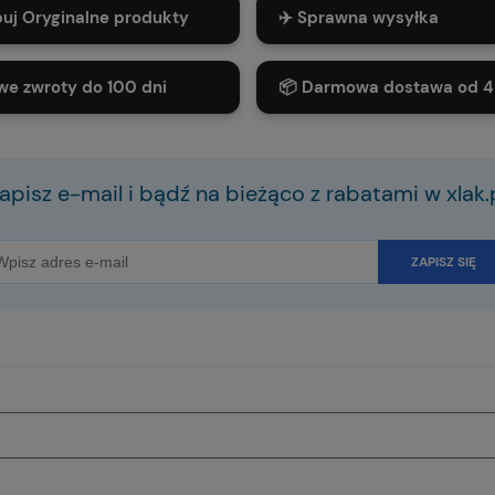
puj Oryginalne produkty
✈️ Sprawna wysyłka
we zwroty do 100 dni
📦 Darmowa dostawa od 4
apisz e-mail i bądź na bieżąco z rabatami w xlak.
ZAPISZ SIĘ