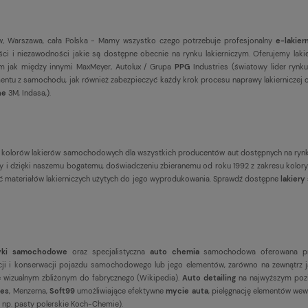
, Warszawa, cała Polska - Mamy wszystko czego potrzebuje profesjonalny
e-lakier
ci i niezawodności jakie są dostępne obecnie na rynku lakierniczym. Oferujemy la
firm jak między innymi MaxMeyer, Autolux / Grupa
PPG
Industries (światowy lider rynku
ntu z samochodu, jak również zabezpieczyć każdy krok procesu naprawy lakierniczej od
ne
3M, Indasa,).
 kolorów lakierów samochodowych dla wszystkich producentów aut dostępnych na ryn
wany i dzięki naszemu bogatemu, doświadczeniu zbieranemu od roku 1992 z zakresu k
ść materiałów lakierniczych użytych do jego wyprodukowania. Sprawdź dostępne
lakier
yki samochodowe
oraz specjalistyczna
auto chemia
samochodowa oferowana p
i i konserwacji pojazdu samochodowego lub jego elementów, zarówno na zewnątrz ja
e wizualnym zbliżonym do fabrycznego (
Wikipedia
).
Auto detailing
na najwyższym pozi
es
, Menzerna,
Soft99
umożliwiające efektywne
mycie auta
, pielęgnację elementów wew
 np. pasty polerskie Koch-Chemie).