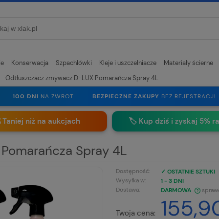
ie
Konserwacja
Szpachlówki
Kleje i uszczelniacze
Materiały ścierne
Odtłuszczacz zmywacz D-LUX Pomarańcza Spray 4L
100 DNI
NA ZWROT
BEZPIECZNE ZAKUPY
BEZ REJESTRACJI
 Taniej niż na aukcjach
🏷️
Kup dziś i zyskaj 5% r
 Pomarańcza Spray 4L
Dostępność:
✓ OSTATNIE SZTUKI
Wysyłka w:
1 - 3 DNI
Dostawa:
DARMOWA
spraw
155,90
CENA NIE ZAWIERA EWENTUALNYCH
Twoja cena: