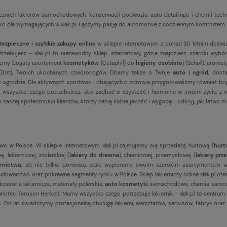
ycznych lakierów samochodowych, konserwacji podwozia, auto detailingu i chemii tec
 dla wymagających w xlak.pl. Łączymy pasję do automotive z codziennym komfortem. Pr
Bezpieczne i szybkie zakupy online
w sklepie internetowym z ponad 30 letnim doświ
ebujesz - xlak.pl to niezawodny sklep internetowy, gdzie znajdziesz szeroki wybór
ujemy bogaty asortyment
kosmetyków
(Cetaphil) do
higieny osobistej
(Scholl), aroma
(Brit), Twoich ukochanych czworonogów. Dbamy także o Twoje
auto i ogród
, dost
eni w ogrodzie. Dla aktywnych sportowo i dbających o zdrowie przygotowaliśmy również 
esz wszystko, czego potrzebujesz, aby zadbać o czystość i harmonię w swoim życiu, z
 naszej społeczności klientów, którzy cenią sobie jakość i wygodę, i odkryj, jak łatwo m
wo w Polsce. W sklepie internetowym xlak.pl zajmujemy się sprzedażą hurtową (
hurt
 lakierniczej, stolarskiej (
lakiery do drewna
), chemicznej, przemysłowej (
lakiery pr
ernictwa,
ale nie tylko, ponieważ stale wspieramy swoim szerokim asortymentem w
downictwo oraz pokrewne segmenty rynku w Polsce. Sklep lakierniczy online xlak.pl ofe
akcesoria lakiernicze, materiały polerskie,
auto kosmetyki
samochodowe, chemia samo
 Innotec, Teroson Henkel). Mamy wszystko czego potrzebuje lakiernik - xlak.pl to centr
 Od lat świadczymy profesjonalną obsługę lakierni, warsztatów, serwisów, fabryk oraz