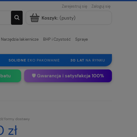
Zarejestruj się
Zaloguj się
Koszyk:
(pusty)
Narzędzia lakiernicze
BHP i Czystość
Spraye
SOLIDNE
EKO PAKOWANIE
30 LAT
NA RYNKU
abatu
🛡️ Gwarancja i satysfakcja 100%
dź formy dostawy
 zł