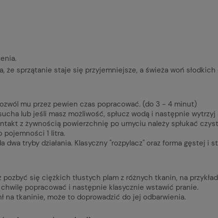
enia.
, że sprzątanie staje się przyjemniejsze, a świeża woń słodki
ozwól mu przez pewien czas popracować. (do 3 - 4 minut)
ucha lub jeśli masz możliwość, spłucz wodą i następnie wytrzyj
takt z żywnością powierzchnię po umyciu należy spłukać czys
pojemności 1 litra.
 dwa tryby działania. Klasyczny "rozpylacz" oraz forma gęstej i st
zbyć się ciężkich tłustych plam z różnych tkanin, na przykład 
chwilę popracować i następnie klasycznie wstawić pranie.
ł na tkaninie, może to doprowadzić do jej odbarwienia.