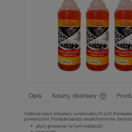
Opis
Koszty dostawy
Prod
Cena nie zawie
Odtłuszczacz zmywacz uniwersalny D-LUX Pomarańcza 
płatności
powierzchni. Posiada bardzo wszechstronne zastos
płyty grzewcze (w tym indukcje),
piekarniki,