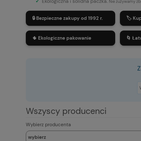
✓
Ekologiczna i solidna paczka.
Nie zużywamy zb
🔒 Bezpieczne zakupy od 1992 r.
🏷️ Ku
🌵 Ekologiczne pakowanie
🌀 Łat
Z
Wszyscy producenci
Wybierz producenta