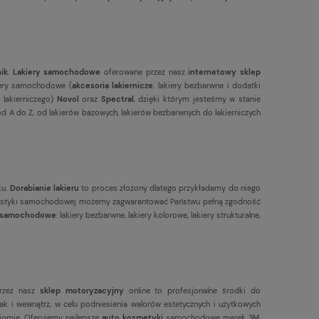
nik
.
Lakiery samochodowe
oferowane przez nasz
internetowy sklep
kiery samochodowe (
akcesoria lakiernicze
, lakiery bezbarwne i dodatki
 lakierniczego)
Novol
oraz
Spectral
, dzięki którym jesteśmy w stanie
 A do Z, od lakierów bazowych, lakierów bezbarwnych do lakierniczych
ku.
Dorabianie lakieru
to proces złożony dlatego przykładamy do niego
olorystyki samochodowej możemy zagwarantować Państwu pełną zgodność
y samochodowe
: lakiery bezbarwne, lakiery kolorowe, lakiery strukturalne,
rzez nasz
sklep motoryzacyjny
online to profesjonalne środki do
k i wewnątrz, w celu podniesienia walorów estetycznych i użytkowych
omie. Oferujemy najlepsze
auto kosmetyki
samochodowe marek 3M,