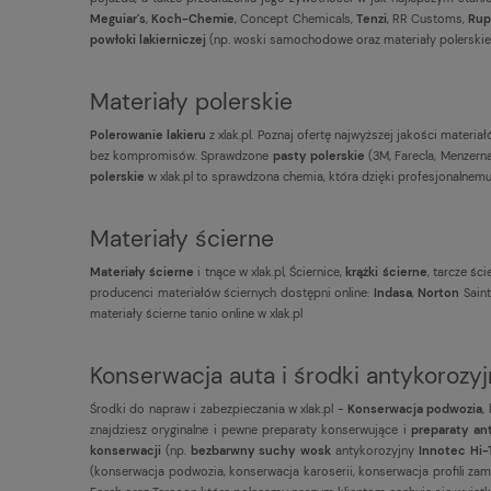
Meguiar's
,
Koch-Chemie
, Concept Chemicals,
Tenzi
, RR Customs,
Rup
powłoki lakierniczej
(np. woski samochodowe oraz materiały polerskie
Materiały polerskie
Polerowanie lakieru
z xlak.pl. Poznaj ofertę najwyższej jakości materi
bez kompromisów. Sprawdzone
pasty polerskie
(3M, Farecla, Menzerna
polerskie
w xlak.pl to sprawdzona chemia, która dzięki profesjonalnemu
Materiały ścierne
Materiały ścierne
i tnące w xlak.pl, Ściernice,
krążki ścierne
, tarcze ści
producenci materiałów ściernych dostępni online:
Indasa
,
Norton
Sain
materiały ścierne tanio online w xlak.pl
Konserwacja auta i środki antykorozy
Środki do napraw i zabezpieczania w xlak.pl -
Konserwacja podwozia
,
znajdziesz oryginalne i pewne preparaty konserwujące i
preparaty an
konserwacji
(np.
bezbarwny suchy wosk
antykorozyjny
Innotec Hi
(konserwacja podwozia, konserwacja karoserii, konserwacja profili zamk