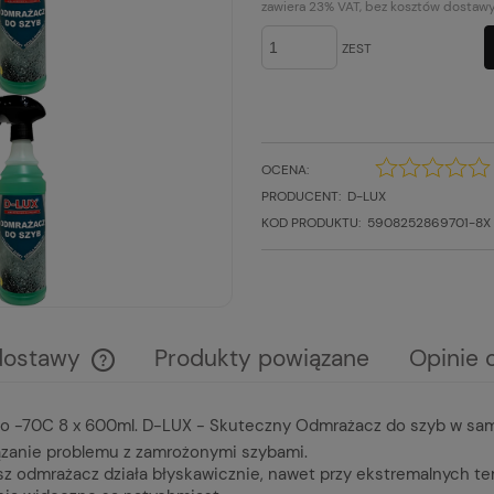
KOSZTÓW PŁATNOŚCI
zawiera 23% VAT, bez kosztów dostaw
ZEST
OCENA:
PRODUCENT:
D-LUX
KOD PRODUKTU:
5908252869701-8X
dostawy
Produkty powiązane
Opinie 
Cena nie zawiera ewentualnych kosztów
do -70C 8 x 600ml. D-LUX - Skuteczny Odmrażacz do szyb w sam
płatności
zanie problemu z zamrożonymi szybami.
z odmrażacz działa błyskawicznie, nawet przy ekstremalnych te