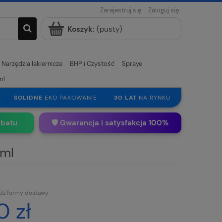
Zarejestruj się
Zaloguj się
Koszyk:
(pusty)
Narzędzia lakiernicze
BHP i Czystość
Spraye
ml
SOLIDNE
EKO PAKOWANIE
30 LAT
NA RYNKU
abatu
🛡️ Gwarancja i satysfakcja 100%
0ml
dź formy dostawy
0 zł