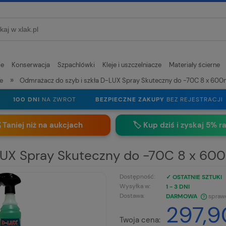
ie
Konserwacja
Szpachlówki
Kleje i uszczelniacze
Materiały ścierne
»
e
Odmrażacz do szyb i szkła D-LUX Spray Skuteczny do -70C 8 x 600
100 DNI
NA ZWROT
BEZPIECZNE ZAKUPY
BEZ REJESTRACJI
 Taniej niż na aukcjach
🏷️
Kup dziś i zyskaj 5% r
LUX Spray Skuteczny do -70C 8 x 60
Dostępność:
✓ OSTATNIE SZTUKI
Wysyłka w:
1 - 3 DNI
Dostawa:
DARMOWA
spraw
297,9
CENA NIE ZAWIERA EWENTUALNYCH
Twoja cena: