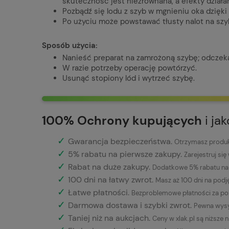
skuteczność jest niezrównana, a efekty działa
Pozbądź się lodu z szyb w mgnieniu oka dzię
Po użyciu może powstawać tłusty nalot na szy
Sposób użycia:
Nanieść preparat na zamrożoną szybę; odczek
W razie potrzeby operację powtórzyć.
Usunąć stopiony lód i wytrzeć szybę.
100% Ochrony kupujących
i ja
✓
Gwarancja bezpieczeństwa
.
Otrzymasz produkt
✓
5% rabatu na pierwsze zakupy.
Zarejestruj się
✓
Rabat na duże zakupy.
Dodatkowe 5% rabatu na 
✓
100 dni na łatwy zwrot.
Masz aż 100 dni na podj
✓
Łatwe płatności
.
Bezproblemowe płatności za pob
✓
Darmowa dostawa i szybki zwrot.
Pewna wysy
✓
Taniej niż na aukcjach.
Ceny w xlak.pl są niższe 