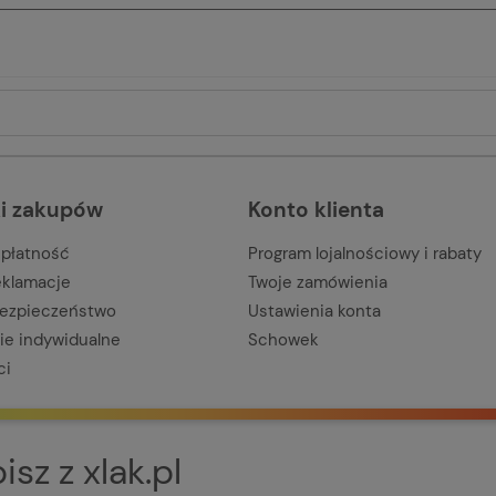
i zakupów
Konto klienta
 płatność
Program lojalnościowy i rabaty
reklamacje
Twoje zamówienia
bezpieczeństwo
Ustawienia konta
e indywidualne
Schowek
ci
sz z xlak.pl