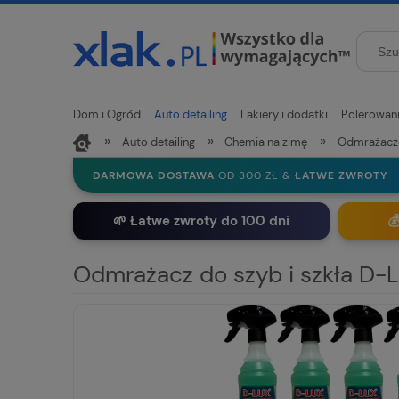
Dom i Ogród
Auto detailing
Lakiery i dodatki
Polerowan
»
»
»
Auto detailing
Chemia na zimę
Odmrażacz
Nowości
DARMOWA DOSTAWA
OD 300 ZŁ &
ŁATWE ZWROTY
🌱 Łatwe zwroty do 100 dni

Odmrażacz do szyb i szkła D-