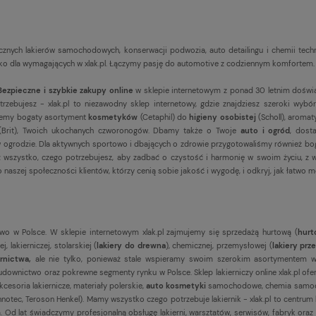
ycznych lakierów samochodowych, konserwacji podwozia, auto detailingu i chemii tec
 dla wymagających w xlak.pl. Łączymy pasję do automotive z codziennym komfortem. Pr
Bezpieczne i szybkie zakupy online
w sklepie internetowym z ponad 30 letnim doświ
ebujesz - xlak.pl to niezawodny sklep internetowy, gdzie znajdziesz szeroki wybór
ujemy bogaty asortyment
kosmetyków
(Cetaphil) do
higieny osobistej
(Scholl), aroma
(Brit), Twoich ukochanych czworonogów. Dbamy także o Twoje
auto i ogród
, dost
eni w ogrodzie. Dla aktywnych sportowo i dbających o zdrowie przygotowaliśmy również 
esz wszystko, czego potrzebujesz, aby zadbać o czystość i harmonię w swoim życiu, z
 naszej społeczności klientów, którzy cenią sobie jakość i wygodę, i odkryj, jak łatwo m
wo w Polsce. W sklepie internetowym xlak.pl zajmujemy się sprzedażą hurtową (
hurt
 lakierniczej, stolarskiej (
lakiery do drewna
), chemicznej, przemysłowej (
lakiery pr
ernictwa,
ale nie tylko, ponieważ stale wspieramy swoim szerokim asortymentem w
downictwo oraz pokrewne segmenty rynku w Polsce. Sklep lakierniczy online xlak.pl ofe
akcesoria lakiernicze, materiały polerskie,
auto kosmetyki
samochodowe, chemia samo
 Innotec, Teroson Henkel). Mamy wszystko czego potrzebuje lakiernik - xlak.pl to centr
 Od lat świadczymy profesjonalną obsługę lakierni, warsztatów, serwisów, fabryk oraz