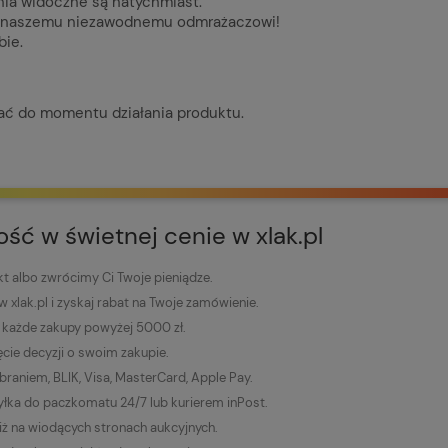
nia widoczne są natychmiast.
ki naszemu niezawodnemu odmrażaczowi!
bie.
ać do momentu działania produktu.
kość w świetnej cenie w xlak.pl
 albo zwrócimy Ci Twoje pieniądze.
 w xlak.pl i zyskaj rabat na Twoje zamówienie.
każde zakupy powyżej 5000 zł.
ęcie decyzji o swoim zakupie.
raniem, BLIK, Visa, MasterCard, Apple Pay.
łka do paczkomatu 24/7 lub kurierem inPost.
niż na wiodących stronach aukcyjnych.