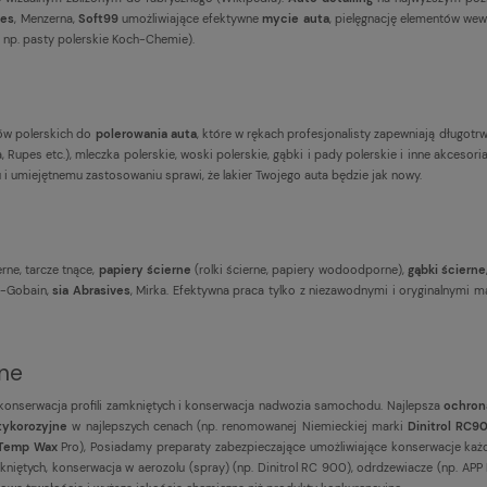
es
, Menzerna,
Soft99
umożliwiające efektywne
mycie auta
, pielęgnację elementów wew
 np. pasty polerskie Koch-Chemie).
ałów polerskich do
polerowania auta
, które w rękach profesjonalisty zapewniają długotrwa
, Rupes etc.), mleczka polerskie, woski polerskie, gąbki i pady polerskie i inne akcesori
 i umiejętnemu zastosowaniu sprawi, że lakier Twojego auta będzie jak nowy.
erne, tarcze tnące,
papiery ścierne
(rolki ścierne, papiery wodoodporne),
gąbki ścierne
t-Gobain,
sia Abrasives
, Mirka. Efektywna praca tylko z niezawodnymi i oryginalnymi ma
jne
 konserwacja profili zamkniętych i konserwacja nadwozia samochodu. Najlepsza
ochron
tykorozyjne
w najlepszych cenach (np. renomowanej Niemieckiej marki
Dinitrol RC9
-Temp Wax
Pro), Posiadamy preparaty zabezpieczające umożliwiające konserwacje każ
niętych, konserwacja w aerozolu (spray) (np. Dinitrol RC 900), odrdzewiacze (np. APP R