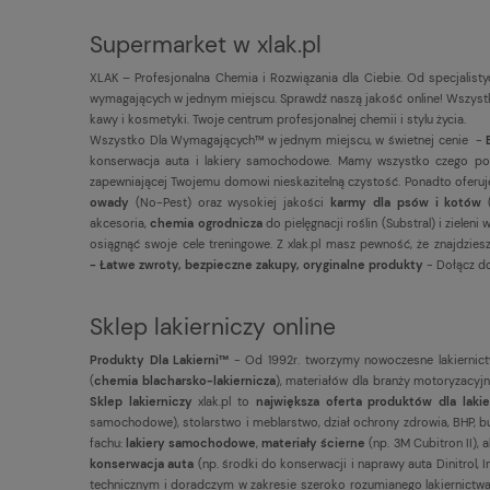
Supermarket w xlak.pl
XLAK – Profesjonalna Chemia i Rozwiązania dla Ciebie. Od specjalist
wymagających w jednym miejscu. Sprawdź naszą jakość online! Wszystko
kawy i kosmetyki. Twoje centrum profesjonalnej chemii i stylu życia.
Wszystko Dla Wymagających™ w jednym miejscu, w świetnej cenie -
konserwacja auta i lakiery samochodowe. Mamy wszystko czego potrz
zapewniającej Twojemu domowi nieskazitelną czystość. Ponadto ofer
owady
(No-Pest) oraz wysokiej jakości
karmy dla psów i kotów
akcesoria,
chemia ogrodnicza
do pielęgnacji roślin (Substral) i ziel
osiągnąć swoje cele treningowe. Z xlak.pl masz pewność, że znajdzi
- Łatwe zwroty, bezpieczne zakupy, oryginalne produkty
- Dołącz do
Sklep lakierniczy online
Produkty Dla Lakierni™
- Od 1992r. tworzymy nowoczesne lakiernict
(
chemia blacharsko-lakiernicza
), materiałów dla branży motoryzacyjnej,
Sklep lakierniczy
xlak.pl to
największa oferta produktów dla laki
samochodowe), stolarstwo i meblarstwo, dział ochrony zdrowia, BHP, bu
fachu:
lakiery samochodowe
,
materiały ścierne
(np. 3M Cubitron II), 
konserwacja auta
(np. środki do konserwacji i naprawy auta Dinitrol,
technicznym i doradczym w zakresie szeroko rozumianego lakiernictwa.