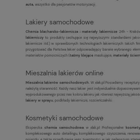
auta,
wszystko dla pasjonatów motoryzacji.
Lakiery samochodowe
Chemia blacharsko-lakiernicza
i
materiały lakiernicze
24h - Kraków
lakierniczy
to produkty cechujące się najwyższymi standardami jakoś
lakiernicze itd.) w sprawdzonych technologiach lakierniczych takich 
przygotować dla Państwa lakier odpowiadający barwie wybranego eleme
materiałów pomocniczych (
taśmy klejące
maskujące,
materiały ścier
Mieszalnia lakierów online
Mieszalnia lakierów samochodowych.
W xlak.pl Posiadamy receptury
należytą staranność. Każdy nasz lakier jest indywidualnie dopasowy
wyprodukowanego przez nas koloru lakieru jak również najwyższą jako
lakiery w sprayu
, podkłady lakiernicze, rozcieńczalniki.
Kosmetyki samochodowe
Ekspercka
chemia samochodowa
w xlak.pl Profesjonalne
kosmet
kompleksowego auto detailingu, kompleksowego czyszczenia, renowacj
pojazdu, a także przedłużenia jego żywotności w jak najlepszym stani