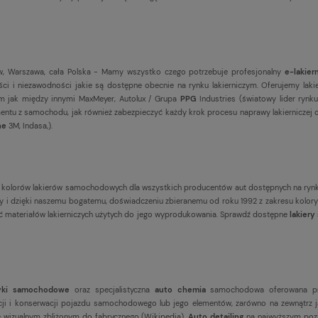
, Warszawa, cała Polska - Mamy wszystko czego potrzebuje profesjonalny
e-lakier
ci i niezawodności jakie są dostępne obecnie na rynku lakierniczym. Oferujemy la
firm jak między innymi MaxMeyer, Autolux / Grupa
PPG
Industries (światowy lider rynku
ntu z samochodu, jak również zabezpieczyć każdy krok procesu naprawy lakierniczej od
ne
3M, Indasa,).
 kolorów lakierów samochodowych dla wszystkich producentów aut dostępnych na ryn
wany i dzięki naszemu bogatemu, doświadczeniu zbieranemu od roku 1992 z zakresu k
ść materiałów lakierniczych użytych do jego wyprodukowania. Sprawdź dostępne
lakier
yki samochodowe
oraz specjalistyczna
auto chemia
samochodowa oferowana p
i i konserwacji pojazdu samochodowego lub jego elementów, zarówno na zewnątrz ja
e wizualnym zbliżonym do fabrycznego (
Wikipedia
).
Auto detailing
na najwyższym pozi