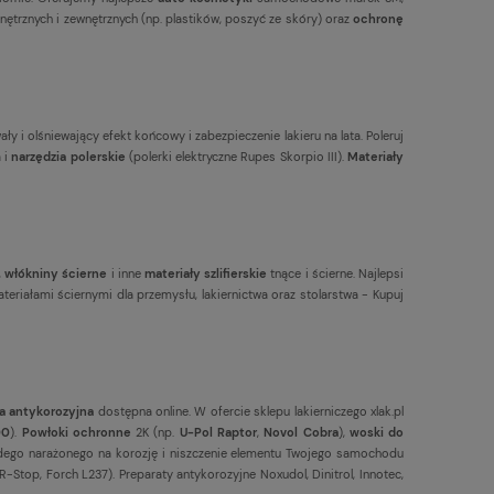
nętrznych i zewnętrznych (np. plastików, poszyć ze skóry) oraz
ochronę
ły i olśniewający efekt końcowy i zabezpieczenie lakieru na lata. Poleruj
a i
narzędzia polerskie
(polerki elektryczne Rupes Skorpio III).
Materiały
,
włókniny ścierne
i inne
materiały szlifierskie
tnące i ścierne. Najlepsi
teriałami ściernymi dla przemysłu, lakiernictwa oraz stolarstwa - Kupuj
a antykorozyjna
dostępna online. W ofercie sklepu lakierniczego xlak.pl
00
).
Powłoki ochronne
2K (np.
U-Pol Raptor
,
Novol Cobra
),
woski do
dego narażonego na korozję i niszczenie elementu Twojego samochodu
-Stop, Forch L237). Preparaty antykorozyjne Noxudol, Dinitrol, Innotec,