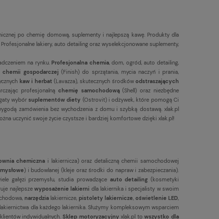
hnicznej po chemię domową, suplementy i najlepszą kawę. Produkty dla
ofesjonalne lakiery, auto detailing oraz wyselekcjonowane suplementy,
adczeniem na rynku.
Profesjonalna chemia
, dom, ogród, auto detailing,
chemii gospodarczej
(Finish) do sprzątania, mycia naczyń i prania,
tycznych
kaw i herbat
(Lavazza), skutecznych środków
odstraszających
arczając profesjonalną
chemię samochodową
(Shell) oraz niezbędne
bogaty wybór
suplementów diety
(Ostrovit) i odżywek, które pomogą Ci
 wygodą zamówienia bez wychodzenia z domu i szybką dostawą. xlak.pl
ożna uczynić swoje życie czystsze i bardziej komfortowe dzięki xlak.pl!
ownia chemiczna
i lakiernicza) oraz detaliczną chemii samochodowej
zemysłowe
) i budowlanej (kleje oraz środki do napraw i zabezpieczania).
iele gałęzi przemysłu, studia prowadzące
auto detailing
(kosmetyki
ruje najlepsze
wyposażenie lakierni
dla lakiernika i specjalisty w swoim
chodowa,
narzędzia
lakiernicze,
pistolety lakiernicze
,
oświetlenie LED
,
um lakiernictwa dla każdego lakiernika. Służymy kompleksowym wsparciem
 klientów indywidualnych.
Sklep motoryzacyjny
xlak.pl to
wszystko dla