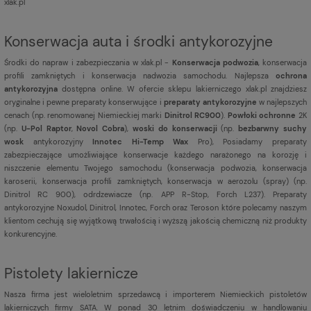
xlak.pl
Konserwacja auta i środki antykorozyjne
Środki do napraw i zabezpieczania w xlak.pl -
Konserwacja podwozia
, konserwacja
profili zamkniętych i konserwacja nadwozia samochodu. Najlepsza
ochrona
antykorozyjna
dostępna online. W ofercie sklepu lakierniczego xlak.pl znajdziesz
oryginalne i pewne preparaty konserwujące i
preparaty antykorozyjne
w najlepszych
cenach (np. renomowanej Niemieckiej marki
Dinitrol RC900
).
Powłoki ochronne
2K
(np.
U-Pol Raptor
,
Novol Cobra
),
woski do konserwacji
(np.
bezbarwny suchy
wosk
antykorozyjny
Innotec Hi-Temp Wax
Pro), Posiadamy preparaty
zabezpieczające umożliwiające konserwacje każdego narażonego na korozję i
niszczenie elementu Twojego samochodu (konserwacja podwozia, konserwacja
karoserii, konserwacja profili zamkniętych, konserwacja w aerozolu (spray) (np.
Dinitrol RC 900), odrdzewiacze (np. APP R-Stop, Forch L237). Preparaty
antykorozyjne Noxudol, Dinitrol, Innotec, Forch oraz Teroson które polecamy naszym
klientom cechują się wyjątkową trwałością i wyższą jakością chemiczną niż produkty
konkurencyjne.
Pistolety lakiernicze
Nasza firma jest
wieloletnim sprzedawcą i importerem Niemieckich pistoletów
lakierniczych firmy SATA. W ponad 30 letnim doświadczeniu w handlowaniu