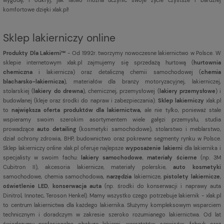
komfortowe dzięki xlak.pl!
Sklep lakierniczy online
Produkty Dla Lakierni™
- Od 1992r. tworzymy nowoczesne lakiernictwo w Polsce. W
sklepie internetowym xlak.pl zajmujemy się sprzedażą hurtową (
hurtownia
chemiczna
i lakiernicza) oraz detaliczną chemii samochodowej (
chemia
blacharsko-lakiernicza
), materiałów dla branży motoryzacyjnej, lakierniczej,
stolarskiej (
lakiery do drewna
), chemicznej, przemysłowej (
lakiery przemysłowe
) i
budowlanej (kleje oraz środki do napraw i zabezpieczania).
Sklep lakierniczy
xlak.pl
to
największa oferta produktów dla lakiernictwa,
ale nie tylko, ponieważ stale
wspieramy swoim szerokim asortymentem wiele gałęzi przemysłu, studia
prowadzące
auto detailing
(kosmetyki samochodowe), stolarstwo i meblarstwo,
dział ochrony zdrowia, BHP, budownictwo oraz pokrewne segmenty rynku w Polsce.
Sklep lakierniczy online xlak.pl oferuje najlepsze
wyposażenie lakierni
dla lakiernika i
specjalisty w swoim fachu:
lakiery samochodowe
,
materiały ścierne
(np. 3M
Cubitron II), akcesoria lakiernicze, materiały polerskie,
auto kosmetyki
samochodowe, chemia samochodowa,
narzędzia
lakiernicze,
pistolety lakiernicze
,
oświetlenie LED
,
konserwacja auta
(np. środki do konserwacji i naprawy auta
Dinitrol, Innotec, Teroson Henkel). Mamy wszystko czego potrzebuje lakiernik - xlak.pl
to centrum lakiernictwa dla każdego lakiernika. Służymy kompleksowym wsparciem
technicznym i doradczym w zakresie szeroko rozumianego lakiernictwa. Od lat
świadczymy profesjonalną obsługę lakierni, warsztatów, serwisów, fabryk oraz