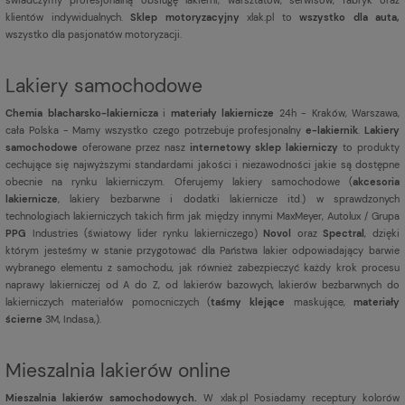
klientów indywidualnych.
Sklep motoryzacyjny
xlak.pl to
wszystko dla auta,
wszystko dla pasjonatów motoryzacji.
Lakiery samochodowe
Chemia blacharsko-lakiernicza
i
materiały lakiernicze
24h - Kraków, Warszawa,
cała Polska - Mamy wszystko czego potrzebuje profesjonalny
e-lakiernik
.
Lakiery
samochodowe
oferowane przez nasz
internetowy sklep lakierniczy
to produkty
cechujące się najwyższymi standardami jakości i niezawodności jakie są dostępne
obecnie na rynku lakierniczym. Oferujemy lakiery samochodowe (
akcesoria
lakiernicze
, lakiery bezbarwne i dodatki lakiernicze itd.) w sprawdzonych
technologiach lakierniczych takich firm jak między innymi MaxMeyer, Autolux / Grupa
PPG
Industries (światowy lider rynku lakierniczego)
Novol
oraz
Spectral
, dzięki
którym jesteśmy w stanie przygotować dla Państwa lakier odpowiadający barwie
wybranego elementu z samochodu, jak również zabezpieczyć każdy krok procesu
naprawy lakierniczej od A do Z, od lakierów bazowych, lakierów bezbarwnych do
lakierniczych materiałów pomocniczych (
taśmy klejące
maskujące,
materiały
ścierne
3M, Indasa,).
Mieszalnia lakierów online
Mieszalnia lakierów samochodowych.
W xlak.pl Posiadamy receptury kolorów