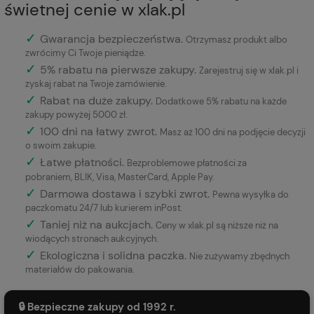
świetnej cenie w xlak.pl
✓
Gwarancja bezpieczeństwa
.
Otrzymasz produkt albo
zwrócimy Ci Twoje pieniądze.
✓
5% rabatu na pierwsze zakupy.
Zarejestruj się w xlak.pl i
zyskaj rabat na Twoje zamówienie.
✓
Rabat na duże zakupy.
Dodatkowe 5% rabatu na każde
zakupy powyżej 5000 zł.
✓
100 dni na łatwy zwrot.
Masz aż 100 dni na podjęcie decyzji
o swoim zakupie.
✓
Łatwe płatności
.
Bezproblemowe płatności za
pobraniem, BLIK, Visa, MasterCard, Apple Pay.
✓
Darmowa dostawa i szybki zwrot.
Pewna wysyłka do
paczkomatu 24/7 lub kurierem inPost.
✓
Taniej niż na aukcjach.
Ceny w xlak.pl są niższe niż na
wiodących stronach aukcyjnych.
✓
Ekologiczna i solidna paczka.
Nie zużywamy zbędnych
materiałów do pakowania.
🔒 Bezpieczne zakupy od 1992 r.