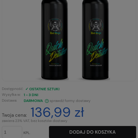
Dostępność:
✓ OSTATNIE SZTUKI
Wysyłka w:
1 - 3 DNI
Dostawa:
DARMOWA
sprawdź formy dostawy
136,99 zł
CENA NIE ZAWIERA EWENTUALNYCH KOSZTÓW PŁATNOŚCI
Twoja cena:
zawiera 23% VAT, bez kosztów dostawy
DODAJ DO KOSZYKA
KPL.