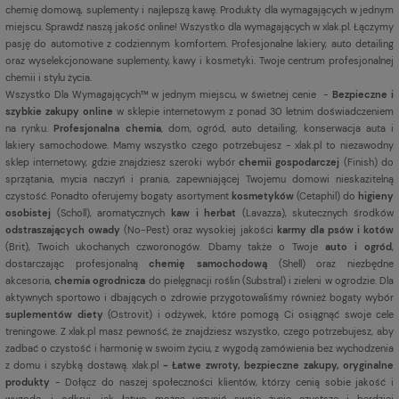
chemię domową, suplementy i najlepszą kawę. Produkty dla wymagających w jednym
miejscu. Sprawdź naszą jakość online! Wszystko dla wymagających w xlak.pl. Łączymy
pasję do automotive z codziennym komfortem. Profesjonalne lakiery, auto detailing
oraz wyselekcjonowane suplementy, kawy i kosmetyki. Twoje centrum profesjonalnej
chemii i stylu życia.
Wszystko Dla Wymagających™ w jednym miejscu, w świetnej cenie -
Bezpieczne i
szybkie zakupy online
w sklepie internetowym z ponad 30 letnim doświadczeniem
na rynku.
Profesjonalna chemia
, dom, ogród, auto detailing, konserwacja auta i
lakiery samochodowe. Mamy wszystko czego potrzebujesz - xlak.pl to niezawodny
sklep internetowy, gdzie znajdziesz szeroki wybór
chemii gospodarczej
(Finish) do
sprzątania, mycia naczyń i prania, zapewniającej Twojemu domowi nieskazitelną
czystość. Ponadto oferujemy bogaty asortyment
kosmetyków
(Cetaphil) do
higieny
osobistej
(Scholl), aromatycznych
kaw i herbat
(Lavazza), skutecznych środków
odstraszających owady
(No-Pest) oraz wysokiej jakości
karmy dla psów i kotów
(Brit), Twoich ukochanych czworonogów. Dbamy także o Twoje
auto i ogród
,
dostarczając profesjonalną
chemię samochodową
(Shell) oraz niezbędne
akcesoria,
chemia ogrodnicza
do pielęgnacji roślin (Substral) i zieleni w ogrodzie. Dla
aktywnych sportowo i dbających o zdrowie przygotowaliśmy również bogaty wybór
suplementów diety
(Ostrovit) i odżywek, które pomogą Ci osiągnąć swoje cele
treningowe. Z xlak.pl masz pewność, że znajdziesz wszystko, czego potrzebujesz, aby
zadbać o czystość i harmonię w swoim życiu, z wygodą zamówienia bez wychodzenia
z domu i szybką dostawą. xlak.pl
- Łatwe zwroty, bezpieczne zakupy, oryginalne
produkty
- Dołącz do naszej społeczności klientów, którzy cenią sobie jakość i
wygodę, i odkryj, jak łatwo można uczynić swoje życie czystsze i bardziej