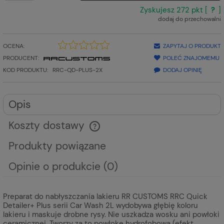
Zyskujesz
272
pkt [
?
]
dodaj do przechowalni
OCENA:
ZAPYTAJ O PRODUKT
PRODUCENT:
POLEĆ ZNAJOMEMU
KOD PRODUKTU:
RRC-QD-PLUS-2X
DODAJ OPINIĘ
Opis
Koszty dostawy
Cena nie zawiera ewentualnych kosztów płatności
Produkty powiązane
Opinie o produkcie (0)
Preparat do nabłyszczania lakieru RR CUSTOMS RRC Quick
Detailer+ Plus serii Car Wash 2L wydobywa głębię koloru
lakieru i maskuje drobne rysy. Nie uszkadza wosku ani powłoki
ceramicznej. Tworzy za to powłokę hydrofobową (efekt