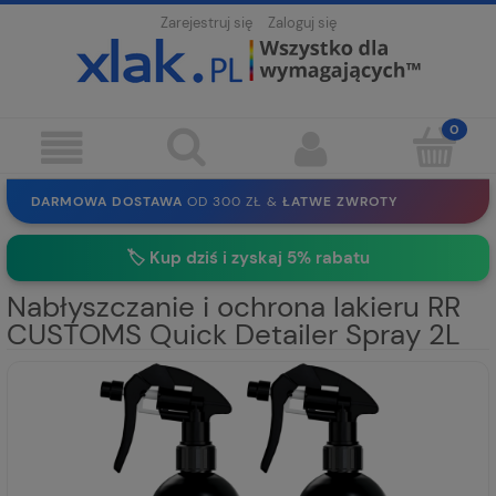
Zarejestruj się
Zaloguj się
DARMOWA DOSTAWA
OD 300 ZŁ &
ŁATWE ZWROTY
100 DNI
NA ZWROT
BEZPIECZNE ZAKUPY
BEZ REJESTRACJI
🏷️
Kup dziś i zyskaj 5% rabatu
SOLIDNE
EKO PAKOWANIE
30 LAT
NA RYNKU
Nabłyszczanie i ochrona lakieru RR
CUSTOMS Quick Detailer Spray 2L