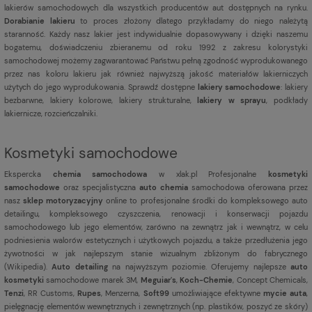
lakierów samochodowych dla wszystkich producentów aut dostępnych na rynku.
Dorabianie lakieru
to proces złożony dlatego przykładamy do niego należytą
staranność. Każdy nasz lakier jest indywidualnie dopasowywany i dzięki naszemu
bogatemu, doświadczeniu zbieranemu od roku 1992 z zakresu kolorystyki
samochodowej możemy zagwarantować Państwu pełną zgodność wyprodukowanego
przez nas koloru lakieru jak również najwyższą jakość materiałów lakierniczych
użytych do jego wyprodukowania. Sprawdź dostępne
lakiery samochodowe
: lakiery
bezbarwne, lakiery kolorowe, lakiery strukturalne,
lakiery w sprayu
, podkłady
lakiernicze, rozcieńczalniki.
Kosmetyki samochodowe
Ekspercka
chemia samochodowa
w xlak.pl Profesjonalne
kosmetyki
samochodowe
oraz specjalistyczna
auto chemia
samochodowa oferowana przez
nasz
sklep motoryzacyjny
online to profesjonalne środki do kompleksowego auto
detailingu, kompleksowego czyszczenia, renowacji i konserwacji pojazdu
samochodowego lub jego elementów, zarówno na zewnątrz jak i wewnątrz, w celu
podniesienia walorów estetycznych i użytkowych pojazdu, a także przedłużenia jego
żywotności w jak najlepszym stanie wizualnym zbliżonym do fabrycznego
(
Wikipedia
).
Auto detailing
na najwyższym poziomie. Oferujemy najlepsze
auto
kosmetyki
samochodowe marek 3M,
Meguiar's
,
Koch-Chemie
, Concept Chemicals,
Tenzi
, RR Customs,
Rupes
, Menzerna,
Soft99
umożliwiające efektywne
mycie auta
,
pielęgnację elementów wewnętrznych i zewnętrznych (np. plastików, poszyć ze skóry)