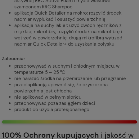
aktywnej RRC Active Foam i mycie właściwe
szamponem RRC Shampoo
aplikacja Quick Detailer na mokro: rozpylić środek,
nadmiar wypłukać i osuszyć powierzchnię
aplikacja na suchy lakier: użyć dwóch ręczników z
miękkiej mikrofibry, rozpylić środek na mikrofibrę i
wetrzeć w powierzchnię, drugą mikrofibrą wytrzeć
nadmiar Quick Detailer+ do uzyskania połysku
Zalecenia:
przechowywać w suchym i chłodnym miejscu, w
temperaturze 5 – 25 ⁰C
nie narażać środka na przemrożenie lub przegrzanie
przed aplikacją upewnić się, że czyszczona
powierzchnia jest chłodna
nie aplikować w pełnym słońcu
przechowywać poza zasięgiem dzieci
produkt do użycia profesjonalnego
100% Ochrony kupujących
i jakość w