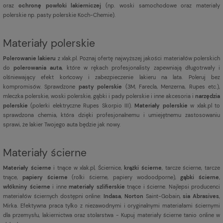
oraz
ochronę powłoki lakierniczej
(np. woski samochodowe oraz materiały
polerskie np. pasty polerskie Koch-Chemie).
Materiały polerskie
Polerowanie lakieru
z xlak.pl. Poznaj ofertę najwyższej jakości materiałów polerskich
do
polerowania auta
, które w rękach profesjonalisty zapewniają długotrwały i
olśniewający efekt końcowy i zabezpieczenie lakieru na lata. Poleruj bez
kompromisów. Sprawdzone
pasty polerskie
(3M, Farecla, Menzerna, Rupes etc.),
mleczka polerskie, woski polerskie, gąbki i pady polerskie i inne akcesoria i
narzędzia
polerskie
(polerki elektryczne Rupes Skorpio III).
Materiały polerskie
w xlak.pl to
sprawdzona chemia, która dzięki profesjonalnemu i umiejętnemu zastosowaniu
sprawi, że lakier Twojego auta będzie jak nowy.
Materiały ścierne
Materiały ścierne
i tnące w xlak.pl, Ściernice,
krążki ścierne
, tarcze ścierne, tarcze
tnące,
papiery ścierne
(rolki ścierne, papiery wodoodporne),
gąbki ścierne
,
włókniny ścierne
i inne
materiały szlifierskie
tnące i ścierne. Najlepsi producenci
materiałów ściernych dostępni online:
Indasa
,
Norton
Saint-Gobain,
sia Abrasives
,
Mirka. Efektywna praca tylko z niezawodnymi i oryginalnymi materiałami ściernymi
dla przemysłu, lakiernictwa oraz stolarstwa - Kupuj materiały ścierne tanio online w