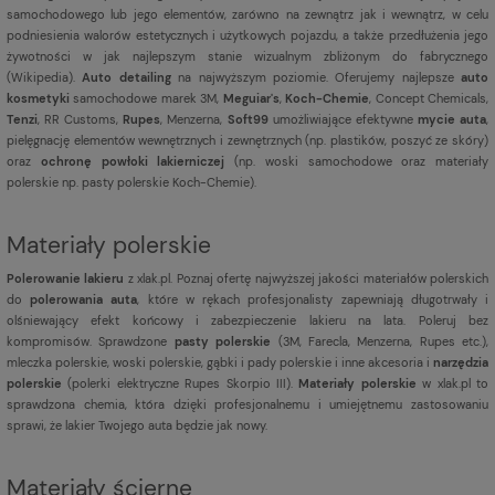
samochodowego lub jego elementów, zarówno na zewnątrz jak i wewnątrz, w celu
podniesienia walorów estetycznych i użytkowych pojazdu, a także przedłużenia jego
żywotności w jak najlepszym stanie wizualnym zbliżonym do fabrycznego
(
Wikipedia
).
Auto detailing
na najwyższym poziomie. Oferujemy najlepsze
auto
kosmetyki
samochodowe marek 3M,
Meguiar's
,
Koch-Chemie
, Concept Chemicals,
Tenzi
, RR Customs,
Rupes
, Menzerna,
Soft99
umożliwiające efektywne
mycie auta
,
pielęgnację elementów wewnętrznych i zewnętrznych (np. plastików, poszyć ze skóry)
oraz
ochronę powłoki lakierniczej
(np. woski samochodowe oraz materiały
polerskie np. pasty polerskie Koch-Chemie).
Materiały polerskie
Polerowanie lakieru
z xlak.pl. Poznaj ofertę najwyższej jakości materiałów polerskich
do
polerowania auta
, które w rękach profesjonalisty zapewniają długotrwały i
olśniewający efekt końcowy i zabezpieczenie lakieru na lata. Poleruj bez
kompromisów. Sprawdzone
pasty polerskie
(3M, Farecla, Menzerna, Rupes etc.),
mleczka polerskie, woski polerskie, gąbki i pady polerskie i inne akcesoria i
narzędzia
polerskie
(polerki elektryczne Rupes Skorpio III).
Materiały polerskie
w xlak.pl to
sprawdzona chemia, która dzięki profesjonalnemu i umiejętnemu zastosowaniu
sprawi, że lakier Twojego auta będzie jak nowy.
Materiały ścierne