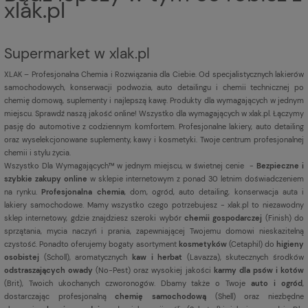
xlak.pl
Supermarket w xlak.pl
XLAK – Profesjonalna Chemia i Rozwiązania dla Ciebie. Od specjalistycznych lakierów
samochodowych, konserwacji podwozia, auto detailingu i chemii technicznej po
chemię domową, suplementy i najlepszą kawę. Produkty dla wymagających w jednym
miejscu. Sprawdź naszą jakość online! Wszystko dla wymagających w xlak.pl. Łączymy
pasję do automotive z codziennym komfortem. Profesjonalne lakiery, auto detailing
oraz wyselekcjonowane suplementy, kawy i kosmetyki. Twoje centrum profesjonalnej
chemii i stylu życia.
Wszystko Dla Wymagających™ w jednym miejscu, w świetnej cenie -
Bezpieczne i
szybkie zakupy online
w sklepie internetowym z ponad 30 letnim doświadczeniem
na rynku.
Profesjonalna chemia
, dom, ogród, auto detailing, konserwacja auta i
lakiery samochodowe. Mamy wszystko czego potrzebujesz - xlak.pl to niezawodny
sklep internetowy, gdzie znajdziesz szeroki wybór
chemii gospodarczej
(Finish) do
sprzątania, mycia naczyń i prania, zapewniającej Twojemu domowi nieskazitelną
czystość. Ponadto oferujemy bogaty asortyment
kosmetyków
(Cetaphil) do
higieny
osobistej
(Scholl), aromatycznych
kaw i herbat
(Lavazza), skutecznych środków
odstraszających owady
(No-Pest) oraz wysokiej jakości
karmy dla psów i kotów
(Brit), Twoich ukochanych czworonogów. Dbamy także o Twoje
auto i ogród
,
dostarczając profesjonalną
chemię samochodową
(Shell) oraz niezbędne