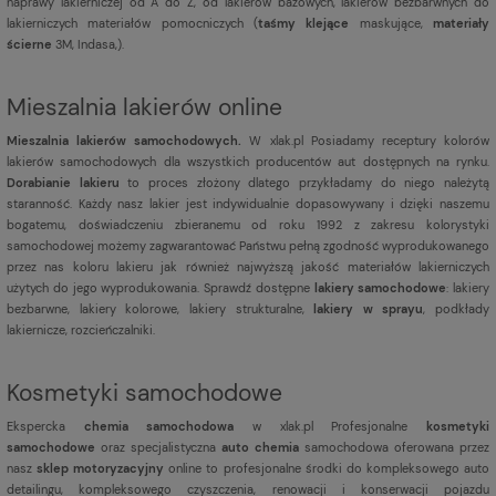
naprawy lakierniczej od A do Z, od lakierów bazowych, lakierów bezbarwnych do
lakierniczych materiałów pomocniczych (
taśmy klejące
maskujące,
materiały
ścierne
3M, Indasa,).
Mieszalnia lakierów online
Mieszalnia lakierów samochodowych.
W xlak.pl Posiadamy receptury kolorów
lakierów samochodowych dla wszystkich producentów aut dostępnych na rynku.
Dorabianie lakieru
to proces złożony dlatego przykładamy do niego należytą
staranność. Każdy nasz lakier jest indywidualnie dopasowywany i dzięki naszemu
bogatemu, doświadczeniu zbieranemu od roku 1992 z zakresu kolorystyki
samochodowej możemy zagwarantować Państwu pełną zgodność wyprodukowanego
przez nas koloru lakieru jak również najwyższą jakość materiałów lakierniczych
użytych do jego wyprodukowania. Sprawdź dostępne
lakiery samochodowe
: lakiery
bezbarwne, lakiery kolorowe, lakiery strukturalne,
lakiery w sprayu
, podkłady
lakiernicze, rozcieńczalniki.
Kosmetyki samochodowe
Ekspercka
chemia samochodowa
w xlak.pl Profesjonalne
kosmetyki
samochodowe
oraz specjalistyczna
auto chemia
samochodowa oferowana przez
nasz
sklep motoryzacyjny
online to profesjonalne środki do kompleksowego auto
detailingu, kompleksowego czyszczenia, renowacji i konserwacji pojazdu