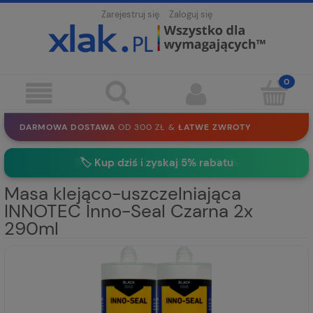
Zarejestruj się
Zaloguj się
DARMOWA DOSTAWA
OD 300 ZŁ &
ŁATWE ZWROTY
100 DNI
NA ZWROT
BEZPIECZNE ZAKUPY
BEZ REJESTRACJI
🛡️ Gwarancja i satysfakcja 100%
🏷️
Kup dziś i zyskaj 5% rabatu
SOLIDNE
EKO PAKOWANIE
30 LAT
NA RYNKU
Masa klejąco-uszczelniająca
INNOTEC Inno-Seal Czarna 2x
290ml