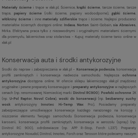
Materiały ścierne
i tnące w xlak.pl, Ściernice,
krążki ścierne
, tarcze ścierne, tarcze
tnące,
papiery ścierne
(rolki ścierne, papiery wodoodporne),
gąbki ścierne
,
włókniny ścierne
i inne
materiały szlifierskie
tnące i ścierne. Najlepsi producenci
materiałów ściernych dostępni online:
Indasa
,
Norton
Saint-Gobain,
sia Abrasives
,
Mirka. Efektywna praca tylko z niezawodnymi i oryginalnymi materiałami ściernymi
dla przemysłu, lakiernictwa oraz stolarstwa - Kupuj materiały ścierne tanio online w
xlak.pl
Konserwacja auta i środki antykorozyjne
Środki do napraw i zabezpieczania w xlak.pl -
Konserwacja podwozia
, konserwacja
profili zamkniętych i konserwacja nadwozia samochodu. Najlepsza
ochrona
antykorozyjna
dostępna online. W ofercie sklepu lakierniczego xlak.pl znajdziesz
oryginalne i pewne preparaty konserwujące i
preparaty antykorozyjne
w najlepszych
cenach (np. renomowanej Niemieckiej marki
Dinitrol RC900
).
Powłoki ochronne
2K
(np.
U-Pol Raptor
,
Novol Cobra
),
woski do konserwacji
(np.
bezbarwny suchy
wosk
antykorozyjny
Innotec Hi-Temp Wax
Pro), Posiadamy preparaty
zabezpieczające umożliwiające konserwacje każdego narażonego na korozję i
niszczenie elementu Twojego samochodu (konserwacja podwozia, konserwacja
karoserii, konserwacja profili zamkniętych, konserwacja w aerozolu (spray) (np.
Dinitrol RC 900), odrdzewiacze (np. APP R-Stop, Forch L237). Preparaty
antykorozyjne Noxudol, Dinitrol, Innotec, Forch oraz Teroson które polecamy naszym