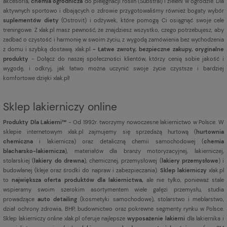
akcesoria,
chemia ogrodnicza
do pielęgnacji roślin (Substral) i zieleni w ogrodzie. Dla
aktywnych sportowo i dbających o zdrowie przygotowaliśmy również bogaty wybór
suplementów diety
(Ostrovit) i odżywek, które pomogą Ci osiągnąć swoje cele
treningowe. Z xlak.pl masz pewność, że znajdziesz wszystko, czego potrzebujesz, aby
zadbać o czystość i harmonię w swoim życiu, z wygodą zamówienia bez wychodzenia
z domu i szybką dostawą. xlak.pl
- Łatwe zwroty, bezpieczne zakupy, oryginalne
produkty
- Dołącz do naszej społeczności klientów, którzy cenią sobie jakość i
wygodę, i odkryj, jak łatwo można uczynić swoje życie czystsze i bardziej
komfortowe dzięki xlak.pl!
Sklep lakierniczy online
Produkty Dla Lakierni™
- Od 1992r. tworzymy nowoczesne lakiernictwo w Polsce. W
sklepie internetowym xlak.pl zajmujemy się sprzedażą hurtową (
hurtownia
chemiczna
i lakiernicza) oraz detaliczną chemii samochodowej (
chemia
blacharsko-lakiernicza
), materiałów dla branży motoryzacyjnej, lakierniczej,
stolarskiej (
lakiery do drewna
), chemicznej, przemysłowej (
lakiery przemysłowe
) i
budowlanej (kleje oraz środki do napraw i zabezpieczania).
Sklep lakierniczy
xlak.pl
to
największa oferta produktów dla lakiernictwa,
ale nie tylko, ponieważ stale
wspieramy swoim szerokim asortymentem wiele gałęzi przemysłu, studia
prowadzące
auto detailing
(kosmetyki samochodowe), stolarstwo i meblarstwo,
dział ochrony zdrowia, BHP, budownictwo oraz pokrewne segmenty rynku w Polsce.
Sklep lakierniczy online xlak.pl oferuje najlepsze
wyposażenie lakierni
dla lakiernika i