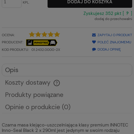
DODAJ DO KOSZYKA
KPL.
Zyskujesz
352
pkt [
?
]
dodaj do przechowalni
OCENA:
ZAPYTAJ O PRODUKT
PRODUCENT:
POLEĆ ZNAJOMEMU
DODAJ OPINIĘ
KOD PRODUKTU:
01.2432.0000-2X
Opis
Koszty dostawy
Cena nie zawiera ewentualnych kosztów płatności
Produkty powiązane
Opinie o produkcie (0)
Czarna masa klejąco-uszczelniająca klasy premium INNOTEC
Inno-Seal Black 2 x 290ml jest jedynym w swoim rodzaju