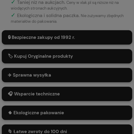
✓
Taniej niż na aukcjach.
Ceny w xlak.pl są niższe niż na
wiodących stronach aukcyjnych.
✓
Ekologiczna i solidna paczka.
Nie zużywamy zbędnych
materiałów do pakowania.
🔒 Bezpieczne zakupy od 1992 r.
🏷️ Kupuj Oryginalne produkty
✈️ Sprawna wysyłka
🎧 Wsparcie techniczne
🌵 Ekologiczne pakowanie
🌀 Łatwe zwroty do 100 dni