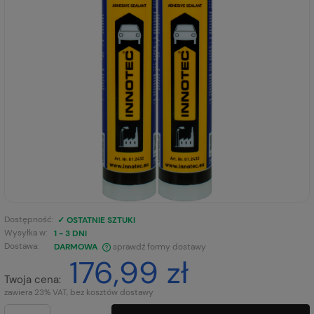
Dostępność:
✓ OSTATNIE SZTUKI
Wysyłka w:
1 - 3 DNI
Dostawa:
DARMOWA
sprawdź formy dostawy
176,99 zł
CENA NIE ZAWIERA EWENTUALNYCH KOSZTÓW PŁATNOŚCI
Twoja cena:
zawiera 23% VAT, bez kosztów dostawy