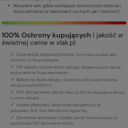
Wszędzie tam, gdzie występuje konieczność klejenia i
doszczelniania (w warunkach suchych, jak i mokrych)
100% Ochrony kupujących
i jakość w
świetnej cenie w xlak.pl
✓
Gwarancja bezpieczeństwa
.
Otrzymasz produkt albo
zwrócimy Ci Twoje pieniądze.
✓
5% rabatu na pierwsze zakupy.
Zarejestruj się w xlak.pl i
zyskaj rabat na Twoje zamówienie.
✓
Rabat na duże zakupy.
Dodatkowe 5% rabatu na każde
zakupy powyżej 5000 zł.
✓
100 dni na łatwy zwrot.
Masz aż 100 dni na podjęcie decyzji
o swoim zakupie.
✓
Łatwe płatności
.
Bezproblemowe płatności za
pobraniem, BLIK, Visa, MasterCard, Apple Pay.
✓
Darmowa dostawa i szybki zwrot.
Pewna wysyłka do
paczkomatu 24/7 lub kurierem inPost.