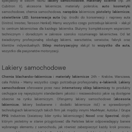
specjalisty w swoim fachu:
lakiery samochodowe
,
materiały ścierne
(np. 3M
Cubitron II), akcesoria lakiernicze, materiały polerskie,
auto kosmetyki
samochodowe, chemia samochodowa,
narzędzia
lakiernicze,
pistolety lakiernicze
,
oświetlenie LED
,
konserwacja auta
(np. środki do konserwacji i naprawy auta
Dinitrol, Innotec, Teroson Henkel). Mamy wszystko czego potrzebuje lakiernik - xlak.pl
to centrum lakiernictwa dla każdego lakiernika. Służymy kompleksowym wsparciem
technicznym i doradczym w zakresie szeroko rozumianego lakiernictwa. Od lat
świadczymy profesjonalną obsługę lakierni, warsztatów, serwisów, fabryk oraz
klientów indywidualnych.
Sklep motoryzacyjny
xlak.pl to
wszystko dla auta,
wszystko dla pasjonatów motoryzacji.
Lakiery samochodowe
Chemia blacharsko-lakiernicza
i
materiały lakiernicze
24h - Kraków, Warszawa,
cała Polska - Mamy wszystko czego potrzebuje profesjonalny
e-lakiernik
.
Lakiery
samochodowe
oferowane przez nasz
internetowy sklep lakierniczy
to produkty
cechujące się najwyższymi standardami jakości i niezawodności jakie są dostępne
obecnie na rynku lakierniczym. Oferujemy lakiery samochodowe (
akcesoria
lakiernicze
, lakiery bezbarwne i dodatki lakiernicze itd.) w sprawdzonych
technologiach lakierniczych takich firm jak między innymi MaxMeyer, Autolux / Grupa
PPG
Industries (światowy lider rynku lakierniczego)
Novol
oraz
Spectral
, dzięki
którym jesteśmy w stanie przygotować dla Państwa lakier odpowiadający barwie
wybranego elementu z samochodu, jak również zabezpieczyć każdy krok procesu