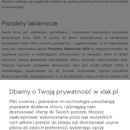
klientom cechują się wyjątkową trwałością i wyższą jakością chemiczną niż produkty
konkurencyjne.
Pistolety lakiernicze
Nasza firma jest
wieloletnim sprzedawcą i importerem Niemieckich pistoletów
lakierniczych firmy SATA. W ponad 30 letnim doświadczeniu w handlowaniu
produktami marki SATA możemy potwierdzić i zagwarantować, że za odpowiednią
ceną stoi odpowiednia jakość.
Pistolety lakiernicze SATA
to najwyższy możliwy do
uzyskania poziom w technologiach natryskowych, to narzędzie, które w rękach
fachowca zawsze gwarantuje zadowalające efekty końcowe wykonywanych prac.
Obecnie topowym pistoletem lakierniczym Sata jest model SATAjet 5500 X
umożliwiający dopasowanie się do potrzeb użytkownika. Oprócz pistoletów
lakierniczych SATA, światowej marki nr 1 w tej dziedzinie, mamy w ofercie również inne
pistolety lakiernicze
renomowanych marek np. Iwata,
Sagola,
DeVILBISS,
Aeromexim.
Dbamy o Twoją prywatność w xlak.pl
Pliki cookies i pokrewne im technologie umożliwiają
poprawne działanie strony i pomagają nam
dostosować ofertę do Twoich potrzeb. Możesz
zaakceptować wykorzystanie przez nas wszystkich
tych plików i przejść do sklepu lub dostosować użycie
plików do swoich preferencji, wybierając opcję