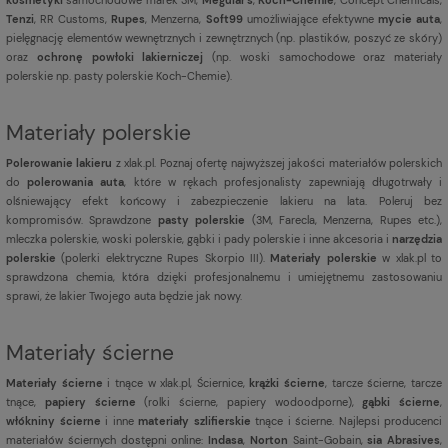
Tenzi
, RR Customs,
Rupes
, Menzerna,
Soft99
umożliwiające efektywne
mycie auta
,
pielęgnację elementów wewnętrznych i zewnętrznych (np. plastików, poszyć ze skóry)
oraz
ochronę powłoki lakierniczej
(np. woski samochodowe oraz materiały
polerskie np. pasty polerskie Koch-Chemie).
Materiały polerskie
Polerowanie lakieru
z xlak.pl. Poznaj ofertę najwyższej jakości materiałów polerskich
do
polerowania auta
, które w rękach profesjonalisty zapewniają długotrwały i
olśniewający efekt końcowy i zabezpieczenie lakieru na lata. Poleruj bez
kompromisów. Sprawdzone
pasty polerskie
(3M, Farecla, Menzerna, Rupes etc.),
mleczka polerskie, woski polerskie, gąbki i pady polerskie i inne akcesoria i
narzędzia
polerskie
(polerki elektryczne Rupes Skorpio III).
Materiały polerskie
w xlak.pl to
sprawdzona chemia, która dzięki profesjonalnemu i umiejętnemu zastosowaniu
sprawi, że lakier Twojego auta będzie jak nowy.
Materiały ścierne
Materiały ścierne
i tnące w xlak.pl, Ściernice,
krążki ścierne
, tarcze ścierne, tarcze
tnące,
papiery ścierne
(rolki ścierne, papiery wodoodporne),
gąbki ścierne
,
włókniny ścierne
i inne
materiały szlifierskie
tnące i ścierne. Najlepsi producenci
materiałów ściernych dostępni online:
Indasa
,
Norton
Saint-Gobain,
sia Abrasives
,