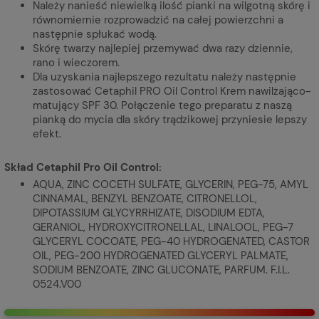
Należy nanieść niewielką ilość pianki na wilgotną skórę i
równomiernie rozprowadzić na całej powierzchni a
następnie spłukać wodą.
Skórę twarzy najlepiej przemywać dwa razy dziennie,
rano i wieczorem.
Dla uzyskania najlepszego rezultatu należy następnie
zastosować Cetaphil PRO Oil Control Krem nawilżająco-
matujący SPF 30. Połączenie tego preparatu z naszą
pianką do mycia dla skóry trądzikowej przyniesie lepszy
efekt.
Skład Cetaphil Pro Oil Control:
AQUA, ZINC COCETH SULFATE, GLYCERIN, PEG-75, AMYL
CINNAMAL, BENZYL BENZOATE, CITRONELLOL,
DIPOTASSIUM GLYCYRRHIZATE, DISODIUM EDTA,
GERANIOL, HYDROXYCITRONELLAL, LINALOOL, PEG-7
GLYCERYL COCOATE, PEG-40 HYDROGENATED, CASTOR
OIL, PEG-200 HYDROGENATED GLYCERYL PALMATE,
SODIUM BENZOATE, ZINC GLUCONATE, PARFUM. F.I.L.
0524.V00