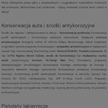
Mirka. Efektywna praca tylko z niezawodnymi i oryginalnymi materiałami ściernymi
dla przemysłu, lakiernictwa oraz stolarstwa - Kupuj materiały ścierne tanio online w
xlak.pl
Konserwacja auta i środki antykorozyjne
Środki do napraw i zabezpieczania w xlak.pl -
Konserwacja podwozia
, konserwacja
profili zamkniętych i konserwacja nadwozia samochodu. Najlepsza
ochrona
antykorozyjna
dostępna online. W ofercie sklepu lakierniczego xlak.pl znajdziesz
oryginalne i pewne preparaty konserwujące i
preparaty antykorozyjne
w najlepszych
cenach (np. renomowanej Niemieckiej marki
Dinitrol RC900
).
Powłoki ochronne
2K
(np.
U-Pol Raptor
,
Novol Cobra
),
woski do konserwacji
(np.
bezbarwny suchy
wosk
antykorozyjny
Innotec Hi-Temp Wax
Pro), Posiadamy preparaty
zabezpieczające umożliwiające konserwacje każdego narażonego na korozję i
niszczenie elementu Twojego samochodu (konserwacja podwozia, konserwacja
karoserii, konserwacja profili zamkniętych, konserwacja w aerozolu (spray) (np.
Dinitrol RC 900), odrdzewiacze (np. APP R-Stop, Forch L237). Preparaty
antykorozyjne Noxudol, Dinitrol, Innotec, Forch oraz Teroson które polecamy naszym
klientom cechują się wyjątkową trwałością i wyższą jakością chemiczną niż produkty
konkurencyjne.
Pistolety lakiernicze