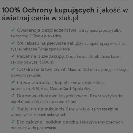
100% Ochrony kupujących
i jakość w
świetnej cenie w xlak.pl
✓
Gwarancja bezpieczeństwa
.
Otrzymasz produkt albo
zwrócimy Ci Twoje pieniądze.
✓
5% rabatu na pierwsze zakupy.
Zarejestruj się w xlak.pl i
zyskaj rabat na Twoje zamówienie.
✓
Rabat na duże zakupy.
Dodatkowe 5% rabatu na każde
zakupy powyżej 5000 zł.
✓
100 dni na łatwy zwrot.
Masz aż 100 dni na podjęcie decyzji
o swoim zakupie.
✓
Łatwe płatności
.
Bezproblemowe płatności za
pobraniem, BLIK, Visa, MasterCard, Apple Pay.
✓
Darmowa dostawa i szybki zwrot.
Pewna wysyłka do
paczkomatu 24/7 lub kurierem inPost.
✓
Taniej niż na aukcjach.
Ceny w xlak.pl są niższe niż na
wiodących stronach aukcyjnych.
✓
Ekologiczna i solidna paczka.
Nie zużywamy zbędnych
materiałów do pakowania.