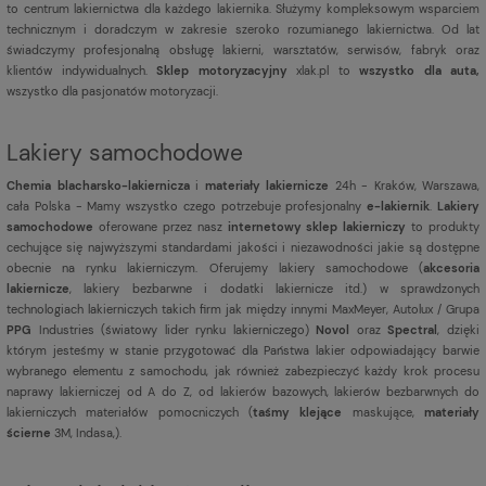
to centrum lakiernictwa dla każdego lakiernika. Służymy kompleksowym wsparciem
technicznym i doradczym w zakresie szeroko rozumianego lakiernictwa. Od lat
świadczymy profesjonalną obsługę lakierni, warsztatów, serwisów, fabryk oraz
klientów indywidualnych.
Sklep motoryzacyjny
xlak.pl to
wszystko dla auta,
wszystko dla pasjonatów motoryzacji.
Lakiery samochodowe
Chemia blacharsko-lakiernicza
i
materiały lakiernicze
24h - Kraków, Warszawa,
cała Polska - Mamy wszystko czego potrzebuje profesjonalny
e-lakiernik
.
Lakiery
samochodowe
oferowane przez nasz
internetowy sklep lakierniczy
to produkty
cechujące się najwyższymi standardami jakości i niezawodności jakie są dostępne
obecnie na rynku lakierniczym. Oferujemy lakiery samochodowe (
akcesoria
lakiernicze
, lakiery bezbarwne i dodatki lakiernicze itd.) w sprawdzonych
technologiach lakierniczych takich firm jak między innymi MaxMeyer, Autolux / Grupa
PPG
Industries (światowy lider rynku lakierniczego)
Novol
oraz
Spectral
, dzięki
którym jesteśmy w stanie przygotować dla Państwa lakier odpowiadający barwie
wybranego elementu z samochodu, jak również zabezpieczyć każdy krok procesu
naprawy lakierniczej od A do Z, od lakierów bazowych, lakierów bezbarwnych do
lakierniczych materiałów pomocniczych (
taśmy klejące
maskujące,
materiały
ścierne
3M, Indasa,).