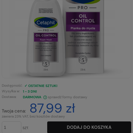
Dostępność:
✓ OSTATNIE SZTUKI
Wysyłka w:
1 - 3 DNI
Dostawa:
DARMOWA
sprawdź formy dostawy
87,99 zł
CENA NIE ZAWIERA EWENTUALNYCH KOSZTÓW PŁATNOŚCI
Twoja cena:
zawiera 23% VAT, bez kosztów dostawy
DODAJ DO KOSZYKA
SZT.