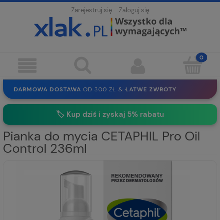
Zarejestruj się
Zaloguj się
DARMOWA DOSTAWA
OD 300 ZŁ &
ŁATWE ZWROTY
100 DNI
NA ZWROT
BEZPIECZNE ZAKUPY
BEZ REJESTRACJI
🏷️
Kup dziś i zyskaj 5% rabatu
SOLIDNE
EKO PAKOWANIE
30 LAT
NA RYNKU
Pianka do mycia CETAPHIL Pro Oil
Control 236ml