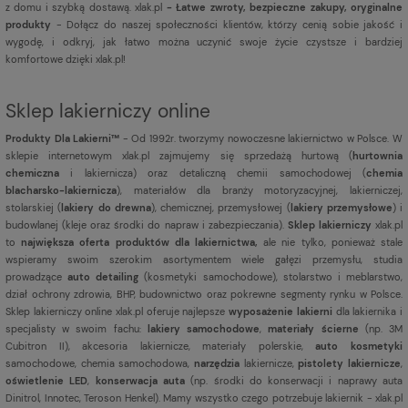
z domu i szybką dostawą. xlak.pl
- Łatwe zwroty, bezpieczne zakupy, oryginalne
produkty
- Dołącz do naszej społeczności klientów, którzy cenią sobie jakość i
wygodę, i odkryj, jak łatwo można uczynić swoje życie czystsze i bardziej
komfortowe dzięki xlak.pl!
Sklep lakierniczy online
Produkty Dla Lakierni™
- Od 1992r. tworzymy nowoczesne lakiernictwo w Polsce. W
sklepie internetowym xlak.pl zajmujemy się sprzedażą hurtową (
hurtownia
chemiczna
i lakiernicza) oraz detaliczną chemii samochodowej (
chemia
blacharsko-lakiernicza
), materiałów dla branży motoryzacyjnej, lakierniczej,
stolarskiej (
lakiery do drewna
), chemicznej, przemysłowej (
lakiery przemysłowe
) i
budowlanej (kleje oraz środki do napraw i zabezpieczania).
Sklep lakierniczy
xlak.pl
to
największa oferta produktów dla lakiernictwa,
ale nie tylko, ponieważ stale
wspieramy swoim szerokim asortymentem wiele gałęzi przemysłu, studia
prowadzące
auto detailing
(kosmetyki samochodowe), stolarstwo i meblarstwo,
dział ochrony zdrowia, BHP, budownictwo oraz pokrewne segmenty rynku w Polsce.
Sklep lakierniczy online xlak.pl oferuje najlepsze
wyposażenie lakierni
dla lakiernika i
specjalisty w swoim fachu:
lakiery samochodowe
,
materiały ścierne
(np. 3M
Cubitron II), akcesoria lakiernicze, materiały polerskie,
auto kosmetyki
samochodowe, chemia samochodowa,
narzędzia
lakiernicze,
pistolety lakiernicze
,
oświetlenie LED
,
konserwacja auta
(np. środki do konserwacji i naprawy auta
Dinitrol, Innotec, Teroson Henkel). Mamy wszystko czego potrzebuje lakiernik - xlak.pl