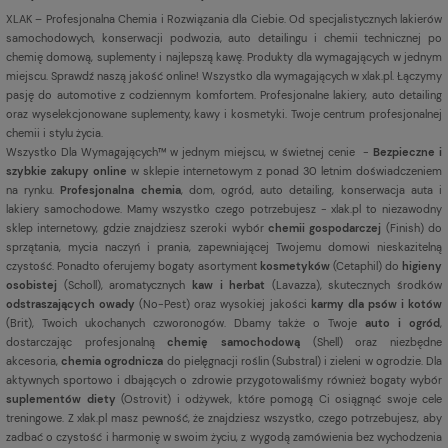
XLAK – Profesjonalna Chemia i Rozwiązania dla Ciebie. Od specjalistycznych lakierów
samochodowych, konserwacji podwozia, auto detailingu i chemii technicznej po
chemię domową, suplementy i najlepszą kawę. Produkty dla wymagających w jednym
miejscu. Sprawdź naszą jakość online! Wszystko dla wymagających w xlak.pl. Łączymy
pasję do automotive z codziennym komfortem. Profesjonalne lakiery, auto detailing
oraz wyselekcjonowane suplementy, kawy i kosmetyki. Twoje centrum profesjonalnej
chemii i stylu życia.
Wszystko Dla Wymagających™ w jednym miejscu, w świetnej cenie -
Bezpieczne i
szybkie zakupy online
w sklepie internetowym z ponad 30 letnim doświadczeniem
na rynku.
Profesjonalna chemia
, dom, ogród, auto detailing, konserwacja auta i
lakiery samochodowe. Mamy wszystko czego potrzebujesz - xlak.pl to niezawodny
sklep internetowy, gdzie znajdziesz szeroki wybór
chemii gospodarczej
(Finish) do
sprzątania, mycia naczyń i prania, zapewniającej Twojemu domowi nieskazitelną
czystość. Ponadto oferujemy bogaty asortyment
kosmetyków
(Cetaphil) do
higieny
osobistej
(Scholl), aromatycznych
kaw i herbat
(Lavazza), skutecznych środków
odstraszających owady
(No-Pest) oraz wysokiej jakości
karmy dla psów i kotów
(Brit), Twoich ukochanych czworonogów. Dbamy także o Twoje
auto i ogród
,
dostarczając profesjonalną
chemię samochodową
(Shell) oraz niezbędne
akcesoria,
chemia ogrodnicza
do pielęgnacji roślin (Substral) i zieleni w ogrodzie. Dla
aktywnych sportowo i dbających o zdrowie przygotowaliśmy również bogaty wybór
suplementów diety
(Ostrovit) i odżywek, które pomogą Ci osiągnąć swoje cele
treningowe. Z xlak.pl masz pewność, że znajdziesz wszystko, czego potrzebujesz, aby
zadbać o czystość i harmonię w swoim życiu, z wygodą zamówienia bez wychodzenia