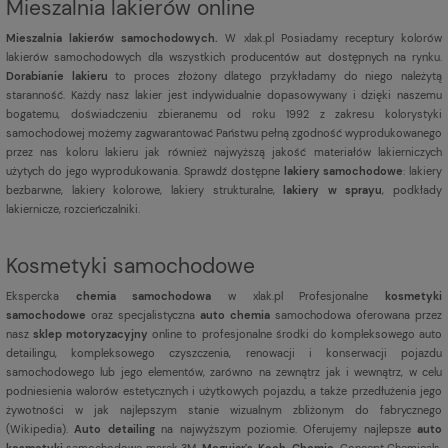
Mieszalnia lakierów online
Mieszalnia lakierów samochodowych.
W xlak.pl Posiadamy receptury kolorów
lakierów samochodowych dla wszystkich producentów aut dostępnych na rynku.
Dorabianie lakieru
to proces złożony dlatego przykładamy do niego należytą
staranność. Każdy nasz lakier jest indywidualnie dopasowywany i dzięki naszemu
bogatemu, doświadczeniu zbieranemu od roku 1992 z zakresu kolorystyki
samochodowej możemy zagwarantować Państwu pełną zgodność wyprodukowanego
przez nas koloru lakieru jak również najwyższą jakość materiałów lakierniczych
użytych do jego wyprodukowania. Sprawdź dostępne
lakiery samochodowe
: lakiery
bezbarwne, lakiery kolorowe, lakiery strukturalne,
lakiery w sprayu
, podkłady
lakiernicze, rozcieńczalniki.
Kosmetyki samochodowe
Ekspercka
chemia samochodowa
w xlak.pl Profesjonalne
kosmetyki
samochodowe
oraz specjalistyczna
auto chemia
samochodowa oferowana przez
nasz
sklep motoryzacyjny
online to profesjonalne środki do kompleksowego auto
detailingu, kompleksowego czyszczenia, renowacji i konserwacji pojazdu
samochodowego lub jego elementów, zarówno na zewnątrz jak i wewnątrz, w celu
podniesienia walorów estetycznych i użytkowych pojazdu, a także przedłużenia jego
żywotności w jak najlepszym stanie wizualnym zbliżonym do fabrycznego
(
Wikipedia
).
Auto detailing
na najwyższym poziomie. Oferujemy najlepsze
auto
kosmetyki
samochodowe marek 3M,
Meguiar's
,
Koch-Chemie
, Concept Chemicals,