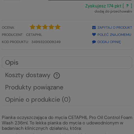
Zyskujesz
174
pkt [
?
]
dodaj do przechowalni
OCENA:
ZAPYTAJ O PRODUKT
PRODUCENT:
CETAPHIL
POLEĆ ZNAJOMEMU
KOD PRODUKTU:
3499320009249
DODAJ OPINIĘ
Opis
Koszty dostawy
Cena nie zawiera ewentualnych kosztów płatności
Produkty powiązane
Opinie o produkcie (0)
Pianka oczyszczająca do mycia CETAPHIL Pro Oil Control Foam
Wash 236ml. To lekka pianka do mycia o udowodnionym w
badaniach klinicznych działaniu, która: