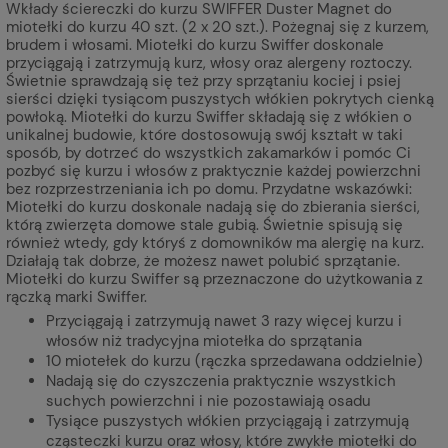
Wkłady ściereczki do kurzu SWIFFER Duster Magnet do
miotełki do kurzu 40 szt. (2 x 20 szt.). Pożegnaj się z kurzem,
brudem i włosami. Miotełki do kurzu Swiffer doskonale
przyciągają i zatrzymują kurz, włosy oraz alergeny roztoczy.
Świetnie sprawdzają się też przy sprzątaniu kociej i psiej
sierści dzięki tysiącom puszystych włókien pokrytych cienką
powłoką. Miotełki do kurzu Swiffer składają się z włókien o
unikalnej budowie, które dostosowują swój kształt w taki
sposób, by dotrzeć do wszystkich zakamarków i pomóc Ci
pozbyć się kurzu i włosów z praktycznie każdej powierzchni
bez rozprzestrzeniania ich po domu. Przydatne wskazówki:
Miotełki do kurzu doskonale nadają się do zbierania sierści,
którą zwierzęta domowe stale gubią. Świetnie spisują się
również wtedy, gdy któryś z domowników ma alergię na kurz.
Działają tak dobrze, że możesz nawet polubić sprzątanie.
Miotełki do kurzu Swiffer są przeznaczone do użytkowania z
rączką marki Swiffer.
Przyciągają i zatrzymują nawet 3 razy więcej kurzu i
włosów niż tradycyjna miotełka do sprzątania
10 miotełek do kurzu (rączka sprzedawana oddzielnie)
Nadają się do czyszczenia praktycznie wszystkich
suchych powierzchni i nie pozostawiają osadu
Tysiące puszystych włókien przyciągają i zatrzymują
cząsteczki kurzu oraz włosy, które zwykłe miotełki do