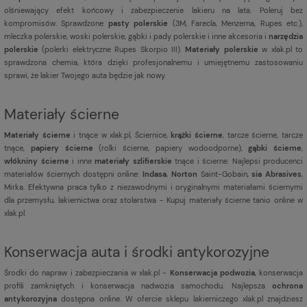
olśniewający efekt końcowy i zabezpieczenie lakieru na lata. Poleruj bez
kompromisów. Sprawdzone
pasty polerskie
(3M, Farecla, Menzerna, Rupes etc.),
mleczka polerskie, woski polerskie, gąbki i pady polerskie i inne akcesoria i
narzędzia
polerskie
(polerki elektryczne Rupes Skorpio III).
Materiały polerskie
w xlak.pl to
sprawdzona chemia, która dzięki profesjonalnemu i umiejętnemu zastosowaniu
sprawi, że lakier Twojego auta będzie jak nowy.
Materiały ścierne
Materiały ścierne
i tnące w xlak.pl, Ściernice,
krążki ścierne
, tarcze ścierne, tarcze
tnące,
papiery ścierne
(rolki ścierne, papiery wodoodporne),
gąbki ścierne
,
włókniny ścierne
i inne
materiały szlifierskie
tnące i ścierne. Najlepsi producenci
materiałów ściernych dostępni online:
Indasa
,
Norton
Saint-Gobain,
sia Abrasives
,
Mirka. Efektywna praca tylko z niezawodnymi i oryginalnymi materiałami ściernymi
dla przemysłu, lakiernictwa oraz stolarstwa - Kupuj materiały ścierne tanio online w
xlak.pl
Konserwacja auta i środki antykorozyjne
Środki do napraw i zabezpieczania w xlak.pl -
Konserwacja podwozia
, konserwacja
profili zamkniętych i konserwacja nadwozia samochodu. Najlepsza
ochrona
antykorozyjna
dostępna online. W ofercie sklepu lakierniczego xlak.pl znajdziesz