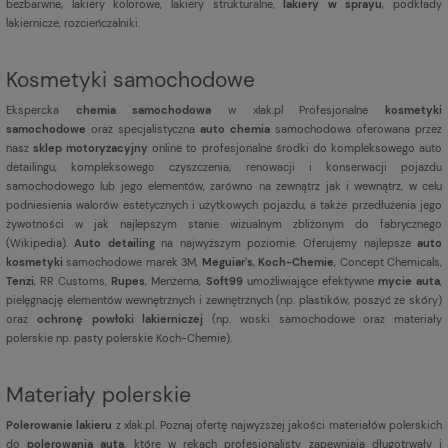
bezbarwne, lakiery kolorowe, lakiery strukturalne,
lakiery w sprayu
, podkłady
lakiernicze, rozcieńczalniki.
Kosmetyki samochodowe
Ekspercka
chemia samochodowa
w xlak.pl Profesjonalne
kosmetyki
samochodowe
oraz specjalistyczna
auto chemia
samochodowa oferowana przez
nasz
sklep motoryzacyjny
online to profesjonalne środki do kompleksowego auto
detailingu, kompleksowego czyszczenia, renowacji i konserwacji pojazdu
samochodowego lub jego elementów, zarówno na zewnątrz jak i wewnątrz, w celu
podniesienia walorów estetycznych i użytkowych pojazdu, a także przedłużenia jego
żywotności w jak najlepszym stanie wizualnym zbliżonym do fabrycznego
(
Wikipedia
).
Auto detailing
na najwyższym poziomie. Oferujemy najlepsze
auto
kosmetyki
samochodowe marek 3M,
Meguiar's
,
Koch-Chemie
, Concept Chemicals,
Tenzi
, RR Customs,
Rupes
, Menzerna,
Soft99
umożliwiające efektywne
mycie auta
,
pielęgnację elementów wewnętrznych i zewnętrznych (np. plastików, poszyć ze skóry)
oraz
ochronę powłoki lakierniczej
(np. woski samochodowe oraz materiały
polerskie np. pasty polerskie Koch-Chemie).
Materiały polerskie
Polerowanie lakieru
z xlak.pl. Poznaj ofertę najwyższej jakości materiałów polerskich
do
polerowania auta
, które w rękach profesjonalisty zapewniają długotrwały i