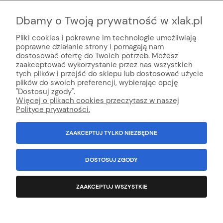
pistolety lakiernicze
renomowanych marek np. Iwata,
Sagola,
DeVILBISS,
Aeromexim.
Dbamy o Twoją prywatność w xlak.pl
Pliki cookies i pokrewne im technologie umożliwiają
poprawne działanie strony i pomagają nam
dostosować ofertę do Twoich potrzeb. Możesz
zaakceptować wykorzystanie przez nas wszystkich
tych plików i przejść do sklepu lub dostosować użycie
plików do swoich preferencji, wybierając opcję
© Internetowy sklep lakier
niczy xlak.pl
★
★
★
★
★
"Dostosuj zgody".
xlak.pl to godny zaufania sklep z topową obsługą klienta
Więcej o plikach cookies przeczytasz w naszej
oferujący profesjonalną chemie online, kosmetyki do auto detailingu,
Polityce prywatności.
chemia domową, chemie ogrodniczą, lakiery samochodowe i środki do
konserwacji auta.
ZAAKCEPTUJ TYLKO NIEZBĘDNE
Wszystko Dla Lakierni™ - Innowacja i technologia w handlu od 1992
r
.
100% Polska firma.
NIP: 6792981694
Wszystkie znaki towarowe, loga, nazwy, opisy zostały użyte jedynie w celach
DOSTOSUJ ZGODY
informacyjnych.
Kopiowanie jakichkolwiek treści będących własnością
Administratora sklepu - zabronione.
ZAAKCEPTUJ WSZYSTKIE
POKAŻ PEŁNĄ WERSJĘ STRONY