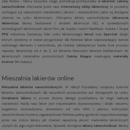
cała Polska - Mamy wszystko czego potrzebuje profesjonalny
e-lakiernik
.
Lakiery
samochodowe
oferowane przez nasz
internetowy sklep lakierniczy
to produkty
cechujące się najwyższymi standardami jakości i niezawodności jakie są dostępne
obecnie na rynku lakierniczym. Oferujemy lakiery samochodowe (
akcesoria
lakiernicze
, lakiery bezbarwne i dodatki lakiernicze itd.) w sprawdzonych
technologiach lakierniczych takich firm jak między innymi MaxMeyer, Autolux / Grupa
PPG
Industries (światowy lider rynku lakierniczego)
Novol
oraz
Spectral
, dzięki
którym jesteśmy w stanie przygotować dla Państwa lakier odpowiadający barwie
wybranego elementu z samochodu, jak również zabezpieczyć każdy krok procesu
naprawy lakierniczej od A do Z, od lakierów bazowych, lakierów bezbarwnych do
lakierniczych materiałów pomocniczych (
taśmy klejące
maskujące,
materiały
ścierne
3M, Indasa,).
Mieszalnia lakierów online
Mieszalnia lakierów samochodowych.
W xlak.pl Posiadamy receptury kolorów
lakierów samochodowych dla wszystkich producentów aut dostępnych na rynku.
Dorabianie lakieru
to proces złożony dlatego przykładamy do niego należytą
staranność. Każdy nasz lakier jest indywidualnie dopasowywany i dzięki naszemu
bogatemu, doświadczeniu zbieranemu od roku 1992 z zakresu kolorystyki
samochodowej możemy zagwarantować Państwu pełną zgodność wyprodukowanego
przez nas koloru lakieru jak również najwyższą jakość materiałów lakierniczych
użytych do jego wyprodukowania. Sprawdź dostępne
lakiery samochodowe
: lakiery