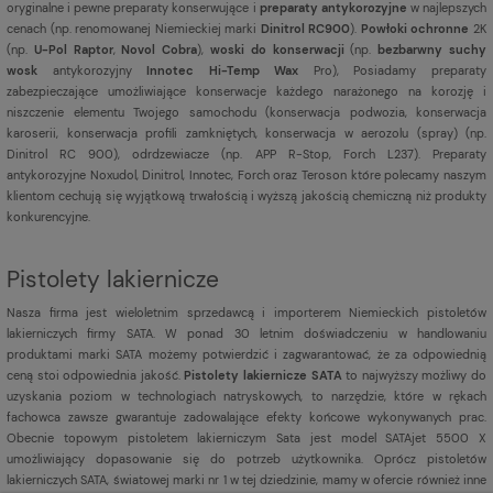
oryginalne i pewne preparaty konserwujące i
preparaty antykorozyjne
w najlepszych
cenach (np. renomowanej Niemieckiej marki
Dinitrol RC900
).
Powłoki ochronne
2K
(np.
U-Pol Raptor
,
Novol Cobra
),
woski do konserwacji
(np.
bezbarwny suchy
wosk
antykorozyjny
Innotec Hi-Temp Wax
Pro), Posiadamy preparaty
zabezpieczające umożliwiające konserwacje każdego narażonego na korozję i
niszczenie elementu Twojego samochodu (konserwacja podwozia, konserwacja
karoserii, konserwacja profili zamkniętych, konserwacja w aerozolu (spray) (np.
Dinitrol RC 900), odrdzewiacze (np. APP R-Stop, Forch L237). Preparaty
antykorozyjne Noxudol, Dinitrol, Innotec, Forch oraz Teroson które polecamy naszym
klientom cechują się wyjątkową trwałością i wyższą jakością chemiczną niż produkty
konkurencyjne.
Pistolety lakiernicze
Nasza firma jest
wieloletnim sprzedawcą i importerem Niemieckich pistoletów
lakierniczych firmy SATA. W ponad 30 letnim doświadczeniu w handlowaniu
produktami marki SATA możemy potwierdzić i zagwarantować, że za odpowiednią
ceną stoi odpowiednia jakość.
Pistolety lakiernicze SATA
to najwyższy możliwy do
uzyskania poziom w technologiach natryskowych, to narzędzie, które w rękach
fachowca zawsze gwarantuje zadowalające efekty końcowe wykonywanych prac.
Obecnie topowym pistoletem lakierniczym Sata jest model SATAjet 5500 X
umożliwiający dopasowanie się do potrzeb użytkownika. Oprócz pistoletów
lakierniczych SATA, światowej marki nr 1 w tej dziedzinie, mamy w ofercie również inne