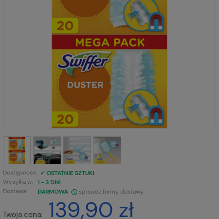
Dostępność:
✓ OSTATNIE SZTUKI
Wysyłka w:
1 - 3 DNI
Dostawa:
DARMOWA
sprawdź formy dostawy
139,90 zł
CENA NIE ZAWIERA EWENTUALNYCH KOSZTÓW PŁATNOŚCI
Twoja cena: