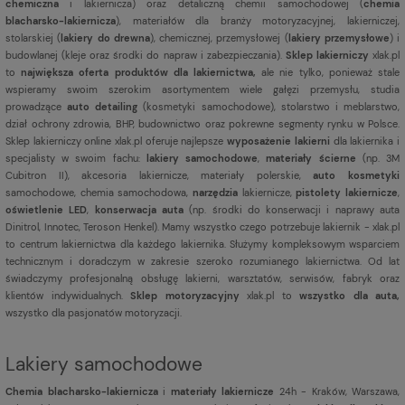
chemiczna
i lakiernicza) oraz detaliczną chemii samochodowej (
chemia
blacharsko-lakiernicza
), materiałów dla branży motoryzacyjnej, lakierniczej,
stolarskiej (
lakiery do drewna
), chemicznej, przemysłowej (
lakiery przemysłowe
) i
budowlanej (kleje oraz środki do napraw i zabezpieczania).
Sklep lakierniczy
xlak.pl
to
największa oferta produktów dla lakiernictwa,
ale nie tylko, ponieważ stale
wspieramy swoim szerokim asortymentem wiele gałęzi przemysłu, studia
prowadzące
auto detailing
(kosmetyki samochodowe), stolarstwo i meblarstwo,
dział ochrony zdrowia, BHP, budownictwo oraz pokrewne segmenty rynku w Polsce.
Sklep lakierniczy online xlak.pl oferuje najlepsze
wyposażenie lakierni
dla lakiernika i
specjalisty w swoim fachu:
lakiery samochodowe
,
materiały ścierne
(np. 3M
Cubitron II), akcesoria lakiernicze, materiały polerskie,
auto kosmetyki
samochodowe, chemia samochodowa,
narzędzia
lakiernicze,
pistolety lakiernicze
,
oświetlenie LED
,
konserwacja auta
(np. środki do konserwacji i naprawy auta
Dinitrol, Innotec, Teroson Henkel). Mamy wszystko czego potrzebuje lakiernik - xlak.pl
to centrum lakiernictwa dla każdego lakiernika. Służymy kompleksowym wsparciem
technicznym i doradczym w zakresie szeroko rozumianego lakiernictwa. Od lat
świadczymy profesjonalną obsługę lakierni, warsztatów, serwisów, fabryk oraz
klientów indywidualnych.
Sklep motoryzacyjny
xlak.pl to
wszystko dla auta,
wszystko dla pasjonatów motoryzacji.
Lakiery samochodowe
Chemia blacharsko-lakiernicza
i
materiały lakiernicze
24h - Kraków, Warszawa,