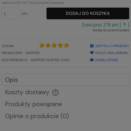
zawiera 23% VAT, bez kosztów dostawy
DODAJ DO KOSZYKA
KPL.
Zyskujesz
278
pkt [
?
]
dodaj do przechowalni
OCENA:
ZAPYTAJ O PRODUKT
PRODUCENT:
SWIFFER
POLEĆ ZNAJOMEMU
KOD PRODUKTU:
SWIFFER-DUSTER-2X20
DODAJ OPINIĘ
Opis
Koszty dostawy
Cena nie zawiera ewentualnych kosztów płatności
Produkty powiązane
Opinie o produkcie (0)