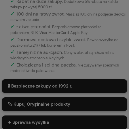
✓
Rabat na duże zakupy.
Dodatkowe 5% rabatu na każde
zakupy powyżej 5000 zł.
✓
100 dni na łatwy zwrot.
Masz aż 100 dni na podjęcie decyzji
o swoim zakupie.
✓
Łatwe płatności
.
Bezproblemowe płatności za
pobraniem, BLIK, Visa, MasterCard, Apple Pay.
✓
Darmowa dostawa i szybki zwrot.
Pewna wysyłka do
paczkomatu 24/7 lub kurierem inPost.
✓
Taniej niż na aukcjach.
Ceny w xlak.pl są niższe niż na
wiodących stronach aukcyjnych.
✓
Ekologiczna i solidna paczka.
Nie zużywamy zbędnych
materiałów do pakowania.
🔒 Bezpieczne zakupy od 1992 r.
🏷️ Kupuj Oryginalne produkty
✈️ Sprawna wysyłka