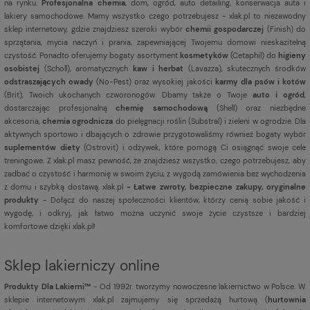
na rynku.
Profesjonalna chemia
, dom, ogród, auto detailing, konserwacja auta i
lakiery samochodowe. Mamy wszystko czego potrzebujesz - xlak.pl to niezawodny
sklep internetowy, gdzie znajdziesz szeroki wybór
chemii gospodarczej
(Finish) do
sprzątania, mycia naczyń i prania, zapewniającej Twojemu domowi nieskazitelną
czystość. Ponadto oferujemy bogaty asortyment
kosmetyków
(Cetaphil) do
higieny
osobistej
(Scholl), aromatycznych
kaw i herbat
(Lavazza), skutecznych środków
odstraszających owady
(No-Pest) oraz wysokiej jakości
karmy dla psów i kotów
(Brit), Twoich ukochanych czworonogów. Dbamy także o Twoje
auto i ogród
,
dostarczając profesjonalną
chemię samochodową
(Shell) oraz niezbędne
akcesoria,
chemia ogrodnicza
do pielęgnacji roślin (Substral) i zieleni w ogrodzie. Dla
aktywnych sportowo i dbających o zdrowie przygotowaliśmy również bogaty wybór
suplementów diety
(Ostrovit) i odżywek, które pomogą Ci osiągnąć swoje cele
treningowe. Z xlak.pl masz pewność, że znajdziesz wszystko, czego potrzebujesz, aby
zadbać o czystość i harmonię w swoim życiu, z wygodą zamówienia bez wychodzenia
z domu i szybką dostawą. xlak.pl
- Łatwe zwroty, bezpieczne zakupy, oryginalne
produkty
- Dołącz do naszej społeczności klientów, którzy cenią sobie jakość i
wygodę, i odkryj, jak łatwo można uczynić swoje życie czystsze i bardziej
komfortowe dzięki xlak.pl!
Sklep lakierniczy online
Produkty Dla Lakierni™
- Od 1992r. tworzymy nowoczesne lakiernictwo w Polsce. W
sklepie internetowym xlak.pl zajmujemy się sprzedażą hurtową (
hurtownia