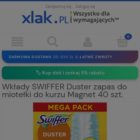
Zarejestruj się
Zaloguj się
DARMOWA DOSTAWA
OD 300 ZŁ &
ŁATWE ZWROTY
100 DNI
NA ZWROT
BEZPIECZNE ZAKUPY
BEZ REJESTRACJI
🏷️
Kup dziś i zyskaj 5% rabatu
SOLIDNE
EKO PAKOWANIE
30 LAT
NA RYNKU
Wkłady SWIFFER Duster zapas do
miotełki do kurzu Magnet 40 szt.