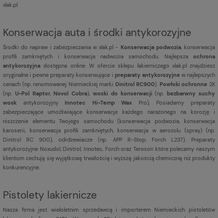
xlak.pl
Konserwacja auta i środki antykorozyjne
Środki do napraw i zabezpieczania w xlak.pl -
Konserwacja podwozia
, konserwacja
profili zamkniętych i konserwacja nadwozia samochodu. Najlepsza
ochrona
antykorozyjna
dostępna online. W ofercie sklepu lakierniczego xlak.pl znajdziesz
oryginalne i pewne preparaty konserwujące i
preparaty antykorozyjne
w najlepszych
cenach (np. renomowanej Niemieckiej marki
Dinitrol RC900
).
Powłoki ochronne
2K
(np.
U-Pol Raptor
,
Novol Cobra
),
woski do konserwacji
(np.
bezbarwny suchy
wosk
antykorozyjny
Innotec Hi-Temp Wax
Pro), Posiadamy preparaty
zabezpieczające umożliwiające konserwacje każdego narażonego na korozję i
niszczenie elementu Twojego samochodu (konserwacja podwozia, konserwacja
karoserii, konserwacja profili zamkniętych, konserwacja w aerozolu (spray) (np.
Dinitrol RC 900), odrdzewiacze (np. APP R-Stop, Forch L237). Preparaty
antykorozyjne Noxudol, Dinitrol, Innotec, Forch oraz Teroson które polecamy naszym
klientom cechują się wyjątkową trwałością i wyższą jakością chemiczną niż produkty
konkurencyjne.
Pistolety lakiernicze
Nasza firma jest
wieloletnim sprzedawcą i importerem Niemieckich pistoletów