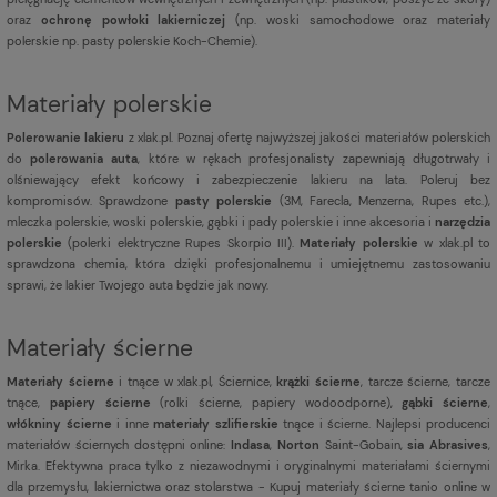
oraz
ochronę powłoki lakierniczej
(np. woski samochodowe oraz materiały
polerskie np. pasty polerskie Koch-Chemie).
Materiały polerskie
Polerowanie lakieru
z xlak.pl. Poznaj ofertę najwyższej jakości materiałów polerskich
do
polerowania auta
, które w rękach profesjonalisty zapewniają długotrwały i
olśniewający efekt końcowy i zabezpieczenie lakieru na lata. Poleruj bez
kompromisów. Sprawdzone
pasty polerskie
(3M, Farecla, Menzerna, Rupes etc.),
mleczka polerskie, woski polerskie, gąbki i pady polerskie i inne akcesoria i
narzędzia
polerskie
(polerki elektryczne Rupes Skorpio III).
Materiały polerskie
w xlak.pl to
sprawdzona chemia, która dzięki profesjonalnemu i umiejętnemu zastosowaniu
sprawi, że lakier Twojego auta będzie jak nowy.
Materiały ścierne
Materiały ścierne
i tnące w xlak.pl, Ściernice,
krążki ścierne
, tarcze ścierne, tarcze
tnące,
papiery ścierne
(rolki ścierne, papiery wodoodporne),
gąbki ścierne
,
włókniny ścierne
i inne
materiały szlifierskie
tnące i ścierne. Najlepsi producenci
materiałów ściernych dostępni online:
Indasa
,
Norton
Saint-Gobain,
sia Abrasives
,
Mirka. Efektywna praca tylko z niezawodnymi i oryginalnymi materiałami ściernymi
dla przemysłu, lakiernictwa oraz stolarstwa - Kupuj materiały ścierne tanio online w