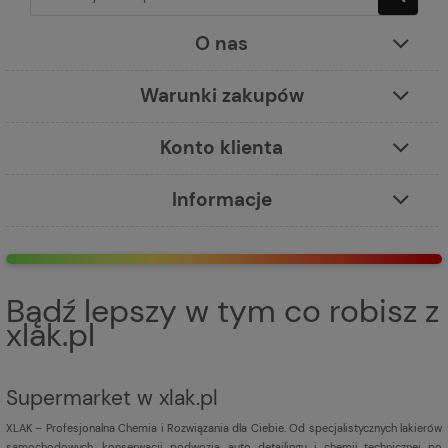
O nas
Warunki zakupów
Konto klienta
Informacje
Bądź lepszy w tym co robisz z
xlak.pl
Supermarket w xlak.pl
XLAK – Profesjonalna Chemia i Rozwiązania dla Ciebie. Od specjalistycznych lakierów
samochodowych, konserwacji podwozia, auto detailingu i chemii technicznej po