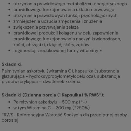
utrzymania prawidłowego metabolizmu energetycznego
prawidłowego funkcjonowania układu nerwowego
utrzymania prawidłowych funkcji psychologicznych
zmniejszenia uczucia zmęczenia i znużenia
zwiększenia przyswajania żelaza
prawidłowej produkcji kolagenu w celu zapewnienia
prawidłowego funkcjonowania naczyń krwionośnych,
kości, chrząstki, dziąseł, skóry, zębów
regeneracji zredukowanej formy witaminy E
Składniki:
Palmitynian askorbylu (witamina C), kapsułka (substancja
glazurująca - hydroksypropylometyloceluloza), substancja
przeciwzbrylająca – dwutlenek krzemu.
Składniki (Dzienna porcja (1 Kapsułka) % RWS*):
Palmitynian askorbylu - 500 mg (*-)
w tym Witamina C - 200 mg (*250%)
*RWS- Referencyjna Wartość Spożycia dla przeciętnej osoby
dorosłej