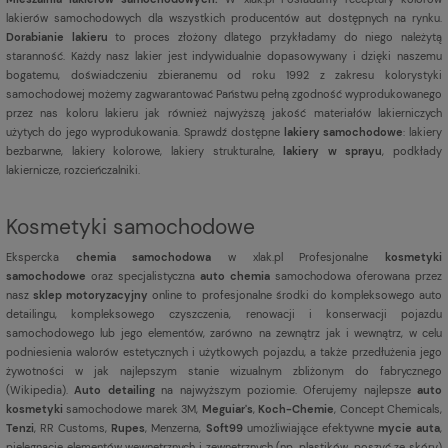
lakierów samochodowych dla wszystkich producentów aut dostępnych na rynku.
Dorabianie lakieru
to proces złożony dlatego przykładamy do niego należytą
staranność. Każdy nasz lakier jest indywidualnie dopasowywany i dzięki naszemu
bogatemu, doświadczeniu zbieranemu od roku 1992 z zakresu kolorystyki
samochodowej możemy zagwarantować Państwu pełną zgodność wyprodukowanego
przez nas koloru lakieru jak również najwyższą jakość materiałów lakierniczych
użytych do jego wyprodukowania. Sprawdź dostępne
lakiery samochodowe
: lakiery
bezbarwne, lakiery kolorowe, lakiery strukturalne,
lakiery w sprayu
, podkłady
lakiernicze, rozcieńczalniki.
Kosmetyki samochodowe
Ekspercka
chemia samochodowa
w xlak.pl Profesjonalne
kosmetyki
samochodowe
oraz specjalistyczna
auto chemia
samochodowa oferowana przez
nasz
sklep motoryzacyjny
online to profesjonalne środki do kompleksowego auto
detailingu, kompleksowego czyszczenia, renowacji i konserwacji pojazdu
samochodowego lub jego elementów, zarówno na zewnątrz jak i wewnątrz, w celu
podniesienia walorów estetycznych i użytkowych pojazdu, a także przedłużenia jego
żywotności w jak najlepszym stanie wizualnym zbliżonym do fabrycznego
(
Wikipedia
).
Auto detailing
na najwyższym poziomie. Oferujemy najlepsze
auto
kosmetyki
samochodowe marek 3M,
Meguiar's
,
Koch-Chemie
, Concept Chemicals,
Tenzi
, RR Customs,
Rupes
, Menzerna,
Soft99
umożliwiające efektywne
mycie auta
,
pielęgnację elementów wewnętrznych i zewnętrznych (np. plastików, poszyć ze skóry)