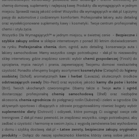
chemię domową, suplementy i najlepszą kawę. Produkty dla wymagających w jednym
miejscu. Sprawdź naszą jakość online! Wszystko dla wymagających w xlak.pl. Łączymy
pasję do automotive z codziennym komfortem. Profesjonalne lakiery, auto detailing
oraz wyselekcjonowane suplementy, kawy i kosmetyki. Twoje centrum profesjonalnej
chemii i stylu życia.
Wszystko Dla Wymagających™ w jednym miejscu, w świetnej cenie -
Bezpieczne i
szybkie zakupy online
w sklepie internetowym z ponad 30 letnim doświadczeniem
na rynku.
Profesjonalna chemia
, dom, ogród, auto detailing, konserwacja auta i
lakiery samochodowe. Mamy wszystko czego potrzebujesz - xlak.pl to niezawodny
sklep internetowy, gdzie znajdziesz szeroki wybór
chemii gospodarczej
(Finish) do
sprzątania, mycia naczyń i prania, zapewniającej Twojemu domowi nieskazitelną
czystość. Ponadto oferujemy bogaty asortyment
kosmetyków
(Cetaphil) do
higieny
osobistej
(Scholl), aromatycznych
kaw i herbat
(Lavazza), skutecznych środków
odstraszających owady
(No-Pest) oraz wysokiej jakości
karmy dla psów i kotów
(Brit), Twoich ukochanych czworonogów. Dbamy także o Twoje
auto i ogród
,
dostarczając profesjonalną
chemię samochodową
(Shell) oraz niezbędne
akcesoria,
chemia ogrodnicza
do pielęgnacji roślin (Substral) i zieleni w ogrodzie. Dla
aktywnych sportowo i dbających o zdrowie przygotowaliśmy również bogaty wybór
suplementów diety
(Ostrovit) i odżywek, które pomogą Ci osiągnąć swoje cele
treningowe. Z xlak.pl masz pewność, że znajdziesz wszystko, czego potrzebujesz, aby
zadbać o czystość i harmonię w swoim życiu, z wygodą zamówienia bez wychodzenia
z domu i szybką dostawą. xlak.pl
- Łatwe zwroty, bezpieczne zakupy, oryginalne
produkty
- Dołącz do naszej społeczności klientów, którzy cenią sobie jakość i