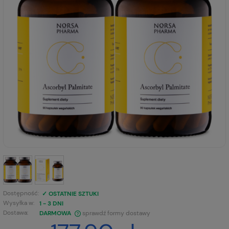
Dostępność:
✓ OSTATNIE SZTUKI
Wysyłka w:
1 - 3 DNI
Dostawa:
DARMOWA
sprawdź formy dostawy
CENA NIE ZAWIERA EWENTUALNYCH KOSZTÓW PŁATNOŚCI