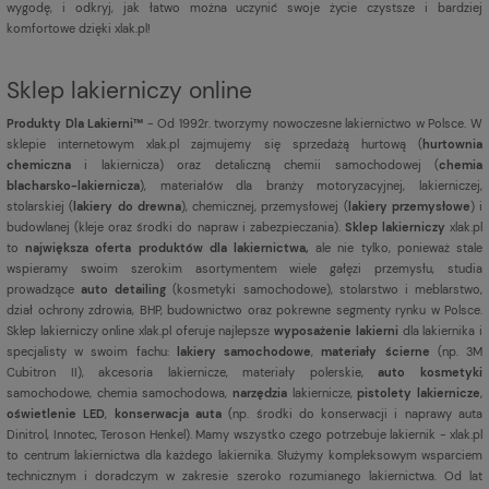
wygodę, i odkryj, jak łatwo można uczynić swoje życie czystsze i bardziej
komfortowe dzięki xlak.pl!
Sklep lakierniczy online
Produkty Dla Lakierni™
- Od 1992r. tworzymy nowoczesne lakiernictwo w Polsce. W
sklepie internetowym xlak.pl zajmujemy się sprzedażą hurtową (
hurtownia
chemiczna
i lakiernicza) oraz detaliczną chemii samochodowej (
chemia
blacharsko-lakiernicza
), materiałów dla branży motoryzacyjnej, lakierniczej,
stolarskiej (
lakiery do drewna
), chemicznej, przemysłowej (
lakiery przemysłowe
) i
budowlanej (kleje oraz środki do napraw i zabezpieczania).
Sklep lakierniczy
xlak.pl
to
największa oferta produktów dla lakiernictwa,
ale nie tylko, ponieważ stale
wspieramy swoim szerokim asortymentem wiele gałęzi przemysłu, studia
prowadzące
auto detailing
(kosmetyki samochodowe), stolarstwo i meblarstwo,
dział ochrony zdrowia, BHP, budownictwo oraz pokrewne segmenty rynku w Polsce.
Sklep lakierniczy online xlak.pl oferuje najlepsze
wyposażenie lakierni
dla lakiernika i
specjalisty w swoim fachu:
lakiery samochodowe
,
materiały ścierne
(np. 3M
Cubitron II), akcesoria lakiernicze, materiały polerskie,
auto kosmetyki
samochodowe, chemia samochodowa,
narzędzia
lakiernicze,
pistolety lakiernicze
,
oświetlenie LED
,
konserwacja auta
(np. środki do konserwacji i naprawy auta
Dinitrol, Innotec, Teroson Henkel). Mamy wszystko czego potrzebuje lakiernik - xlak.pl
to centrum lakiernictwa dla każdego lakiernika. Służymy kompleksowym wsparciem
technicznym i doradczym w zakresie szeroko rozumianego lakiernictwa. Od lat