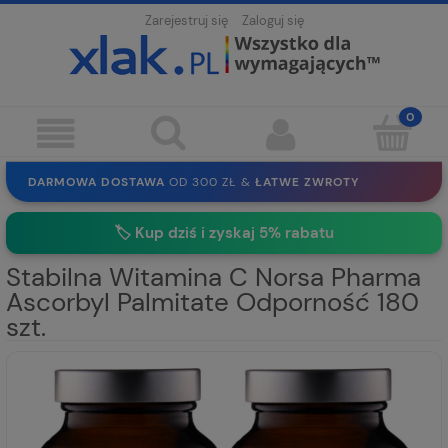
Zarejestruj się
Zaloguj się
DARMOWA DOSTAWA
OD 300 ZŁ &
ŁATWE ZWROTY
100 DNI
NA ZWROT
BEZPIECZNE ZAKUPY
BEZ REJESTRACJI
🏷️
Kup dziś i zyskaj 5% rabatu
SOLIDNE
EKO PAKOWANIE
30 LAT
NA RYNKU
Stabilna Witamina C Norsa Pharma
Ascorbyl Palmitate Odporność 180
szt.