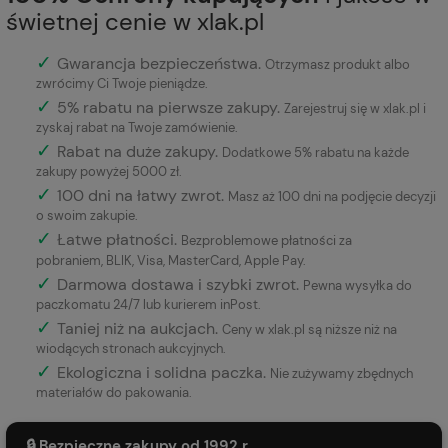
świetnej cenie w xlak.pl
✓
Gwarancja bezpieczeństwa
.
Otrzymasz produkt albo
zwrócimy Ci Twoje pieniądze.
✓
5% rabatu na pierwsze zakupy.
Zarejestruj się w xlak.pl i
zyskaj rabat na Twoje zamówienie.
✓
Rabat na duże zakupy.
Dodatkowe 5% rabatu na każde
zakupy powyżej 5000 zł.
✓
100 dni na łatwy zwrot.
Masz aż 100 dni na podjęcie decyzji
o swoim zakupie.
✓
Łatwe płatności
.
Bezproblemowe płatności za
pobraniem, BLIK, Visa, MasterCard, Apple Pay.
✓
Darmowa dostawa i szybki zwrot.
Pewna wysyłka do
paczkomatu 24/7 lub kurierem inPost.
✓
Taniej niż na aukcjach.
Ceny w xlak.pl są niższe niż na
wiodących stronach aukcyjnych.
✓
Ekologiczna i solidna paczka.
Nie zużywamy zbędnych
materiałów do pakowania.
🔒 Bezpieczne zakupy od 1992 r.