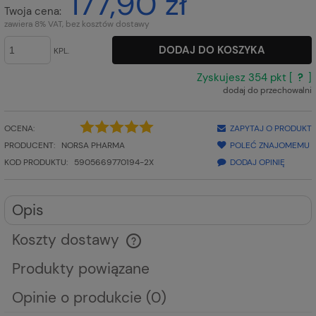
177,90 zł
Twoja cena:
zawiera 8% VAT, bez kosztów dostawy
DODAJ DO KOSZYKA
KPL.
Zyskujesz
354
pkt [
?
]
dodaj do przechowalni
OCENA:
ZAPYTAJ O PRODUKT
PRODUCENT:
NORSA PHARMA
POLEĆ ZNAJOMEMU
KOD PRODUKTU:
5905669770194-2X
DODAJ OPINIĘ
Opis
Koszty dostawy
Cena nie zawiera ewentualnych kosztów płatności
Produkty powiązane
Opinie o produkcie (0)