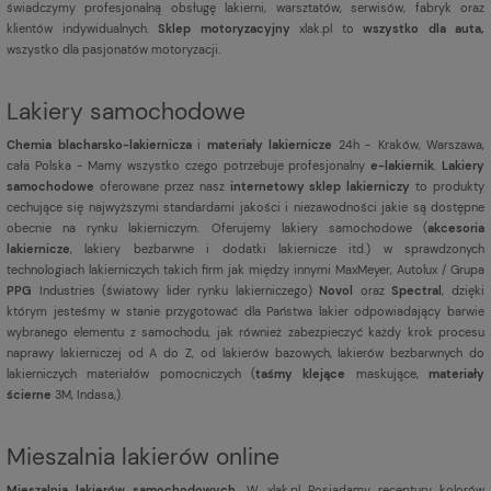
świadczymy profesjonalną obsługę lakierni, warsztatów, serwisów, fabryk oraz
klientów indywidualnych.
Sklep motoryzacyjny
xlak.pl to
wszystko dla auta,
wszystko dla pasjonatów motoryzacji.
Lakiery samochodowe
Chemia blacharsko-lakiernicza
i
materiały lakiernicze
24h - Kraków, Warszawa,
cała Polska - Mamy wszystko czego potrzebuje profesjonalny
e-lakiernik
.
Lakiery
samochodowe
oferowane przez nasz
internetowy sklep lakierniczy
to produkty
cechujące się najwyższymi standardami jakości i niezawodności jakie są dostępne
obecnie na rynku lakierniczym. Oferujemy lakiery samochodowe (
akcesoria
lakiernicze
, lakiery bezbarwne i dodatki lakiernicze itd.) w sprawdzonych
technologiach lakierniczych takich firm jak między innymi MaxMeyer, Autolux / Grupa
PPG
Industries (światowy lider rynku lakierniczego)
Novol
oraz
Spectral
, dzięki
którym jesteśmy w stanie przygotować dla Państwa lakier odpowiadający barwie
wybranego elementu z samochodu, jak również zabezpieczyć każdy krok procesu
naprawy lakierniczej od A do Z, od lakierów bazowych, lakierów bezbarwnych do
lakierniczych materiałów pomocniczych (
taśmy klejące
maskujące,
materiały
ścierne
3M, Indasa,).
Mieszalnia lakierów online
Mieszalnia lakierów samochodowych.
W xlak.pl Posiadamy receptury kolorów