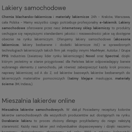
Lakiery samochodowe
Chemia blacharsko-lakiernicza
i
materiały lakiernicze
24h - Kraków, Warszawa,
cała Polska - Mamy wszystko czego potrzebuje profesjonalny
e-lakiernik
.
Lakiery
samochodowe
oferowane przez nasz
internetowy sklep lakierniczy
to produkty
cechujące się najwyższymi standardami jakości i niezawodności jakie są dostępne
obecnie na rynku lakierniczym. Oferujemy lakiery samochodowe (
akcesoria
lakiernicze
, lakiery bezbarwne i dodatki lakiernicze itd.) w sprawdzonych
technologiach lakierniczych takich firm jak między innymi MaxMeyer, Autolux / Grupa
PPG
Industries (światowy lider rynku lakierniczego)
Novol
oraz
Spectral
, dzięki
którym jesteśmy w stanie przygotować dla Państwa lakier odpowiadający barwie
wybranego elementu z samochodu, jak również zabezpieczyć każdy krok procesu
naprawy lakierniczej od A do Z, od lakierów bazowych, lakierów bezbarwnych do
lakierniczych materiałów pomocniczych (
taśmy klejące
maskujące,
materiały
ścierne
3M, Indasa,).
Mieszalnia lakierów online
Mieszalnia lakierów samochodowych.
W xlak.pl Posiadamy receptury kolorów
lakierów samochodowych dla wszystkich producentów aut dostępnych na rynku.
Dorabianie lakieru
to proces złożony dlatego przykładamy do niego należytą
staranność. Każdy nasz lakier jest indywidualnie dopasowywany i dzięki naszemu
bogatemu, doświadczeniu zbieranemu od roku 1992 z zakresu kolorystyki