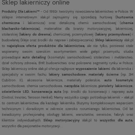
Sklep lakierniczy online
Produkty Dla Lakierni™
- Od 1992r. tworzymy nowoczesne lakiernictwo w Polsce. W
sklepie internetowym xlak.pl zajmujemy się sprzedażą hurtową (
hurtownia
chemiczna
i lakiernicza) oraz detaliczną chemii samochodowej (
chemia
blacharsko-lakiernicza
), materiałów dla branży motoryzacyjnej, lakierniczej,
stolarskiej (
lakiery do drewna
), chemicznej, przemysłowej (
lakiery przemysłowe
) i
budowlanej (kleje oraz środki do napraw i zabezpieczania).
Sklep lakierniczy
xlak.pl
to
największa oferta produktów dla lakiernictwa,
ale nie tylko, ponieważ stale
wspieramy swoim szerokim asortymentem wiele gałęzi przemysłu, studia
prowadzące
auto detailing
(kosmetyki samochodowe), stolarstwo i meblarstwo,
dział ochrony zdrowia, BHP, budownictwo oraz pokrewne segmenty rynku w Polsce.
Sklep lakierniczy online xlak.pl oferuje najlepsze
wyposażenie lakierni
dla lakiernika i
specjalisty w swoim fachu:
lakiery samochodowe
,
materiały ścierne
(np. 3M
Cubitron II), akcesoria lakiernicze, materiały polerskie,
auto kosmetyki
samochodowe, chemia samochodowa,
narzędzia
lakiernicze,
pistolety lakiernicze
,
oświetlenie LED
,
konserwacja auta
(np. środki do konserwacji i naprawy auta
Dinitrol, Innotec, Teroson Henkel). Mamy wszystko czego potrzebuje lakiernik - xlak.pl
to centrum lakiernictwa dla każdego lakiernika. Służymy kompleksowym wsparciem
technicznym i doradczym w zakresie szeroko rozumianego lakiernictwa. Od lat
świadczymy profesjonalną obsługę lakierni, warsztatów, serwisów, fabryk oraz
klientów indywidualnych.
Sklep motoryzacyjny
xlak.pl to
wszystko dla auta,
wszystko dla pasjonatów motoryzacji.