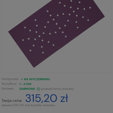
Dostępność:
✓ NA WYCZERPANIU
Wysyłka w:
1 - 3 DNI
Dostawa:
DARMOWA
sprawdź formy dostawy
315,20 zł
CENA NIE ZAWIERA EWENTUALNYCH KOSZTÓW PŁATNOŚCI
Twoja cena:
zawiera 23% VAT, bez kosztów dostawy