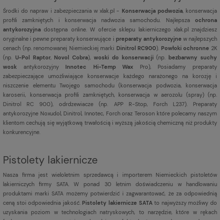
Środki do napraw i zabezpieczania w xlak.pl -
Konserwacja podwozia
, konserwacja
profili zamkniętych i konserwacja nadwozia samochodu. Najlepsza
ochrona
antykorozyjna
dostępna online. W ofercie sklepu lakierniczego xlak.pl znajdziesz
oryginalne i pewne preparaty konserwujące i
preparaty antykorozyjne
w najlepszych
cenach (np. renomowanej Niemieckiej marki
Dinitrol RC900
).
Powłoki ochronne
2K
(np.
U-Pol Raptor
,
Novol Cobra
),
woski do konserwacji
(np.
bezbarwny suchy
wosk
antykorozyjny
Innotec Hi-Temp Wax
Pro), Posiadamy preparaty
zabezpieczające umożliwiające konserwacje każdego narażonego na korozję i
niszczenie elementu Twojego samochodu (konserwacja podwozia, konserwacja
karoserii, konserwacja profili zamkniętych, konserwacja w aerozolu (spray) (np.
Dinitrol RC 900), odrdzewiacze (np. APP R-Stop, Forch L237). Preparaty
antykorozyjne Noxudol, Dinitrol, Innotec, Forch oraz Teroson które polecamy naszym
klientom cechują się wyjątkową trwałością i wyższą jakością chemiczną niż produkty
konkurencyjne.
Pistolety lakiernicze
Nasza firma jest
wieloletnim sprzedawcą i importerem Niemieckich pistoletów
lakierniczych firmy SATA. W ponad 30 letnim doświadczeniu w handlowaniu
produktami marki SATA możemy potwierdzić i zagwarantować, że za odpowiednią
ceną stoi odpowiednia jakość.
Pistolety lakiernicze SATA
to najwyższy możliwy do
uzyskania poziom w technologiach natryskowych, to narzędzie, które w rękach