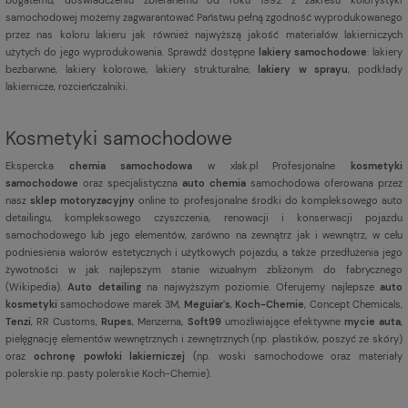
samochodowej możemy zagwarantować Państwu pełną zgodność wyprodukowanego
przez nas koloru lakieru jak również najwyższą jakość materiałów lakierniczych
użytych do jego wyprodukowania. Sprawdź dostępne
lakiery samochodowe
: lakiery
bezbarwne, lakiery kolorowe, lakiery strukturalne,
lakiery w sprayu
, podkłady
lakiernicze, rozcieńczalniki.
Kosmetyki samochodowe
Ekspercka
chemia samochodowa
w xlak.pl Profesjonalne
kosmetyki
samochodowe
oraz specjalistyczna
auto chemia
samochodowa oferowana przez
nasz
sklep motoryzacyjny
online to profesjonalne środki do kompleksowego auto
detailingu, kompleksowego czyszczenia, renowacji i konserwacji pojazdu
samochodowego lub jego elementów, zarówno na zewnątrz jak i wewnątrz, w celu
podniesienia walorów estetycznych i użytkowych pojazdu, a także przedłużenia jego
żywotności w jak najlepszym stanie wizualnym zbliżonym do fabrycznego
(
Wikipedia
).
Auto detailing
na najwyższym poziomie. Oferujemy najlepsze
auto
kosmetyki
samochodowe marek 3M,
Meguiar's
,
Koch-Chemie
, Concept Chemicals,
Tenzi
, RR Customs,
Rupes
, Menzerna,
Soft99
umożliwiające efektywne
mycie auta
,
pielęgnację elementów wewnętrznych i zewnętrznych (np. plastików, poszyć ze skóry)
oraz
ochronę powłoki lakierniczej
(np. woski samochodowe oraz materiały
polerskie np. pasty polerskie Koch-Chemie).