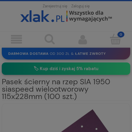
Zarejestruj się
Zaloguj się
DARMOWA DOSTAWA
OD 300 ZŁ &
ŁATWE ZWROTY
100 DNI
NA ZWROT
BEZPIECZNE ZAKUPY
BEZ REJESTRACJI
🏷️
Kup dziś i zyskaj 5% rabatu
SOLIDNE
EKO PAKOWANIE
30 LAT
NA RYNKU
Pasek ścierny na rzep SIA 1950
siaspeed wielootworowy
115x228mm (100 szt.)