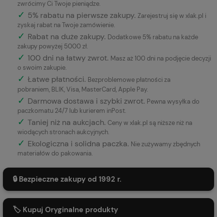
zwrócimy Ci Twoje pieniądze.
✓
5% rabatu na pierwsze zakupy.
Zarejestruj się w xlak.pl i
zyskaj rabat na Twoje zamówienie.
✓
Rabat na duże zakupy.
Dodatkowe 5% rabatu na każde
zakupy powyżej 5000 zł.
✓
100 dni na łatwy zwrot.
Masz aż 100 dni na podjęcie decyzji
o swoim zakupie.
✓
Łatwe płatności
.
Bezproblemowe płatności za
pobraniem, BLIK, Visa, MasterCard, Apple Pay.
✓
Darmowa dostawa i szybki zwrot.
Pewna wysyłka do
paczkomatu 24/7 lub kurierem inPost.
✓
Taniej niż na aukcjach.
Ceny w xlak.pl są niższe niż na
wiodących stronach aukcyjnych.
✓
Ekologiczna i solidna paczka.
Nie zużywamy zbędnych
materiałów do pakowania.
🔒 Bezpieczne zakupy od 1992 r.
🏷️ Kupuj Oryginalne produkty