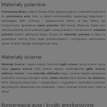
Materiały polerskie
Polerowanie lakieru
z xlak.pl. Poznaj ofertę najwyższej jakości materiałów polerskich
do
polerowania auta
, które w rękach profesjonalisty zapewniają długotrwały i
olśniewający efekt końcowy i zabezpieczenie lakieru na lata. Poleruj bez
kompromisów. Sprawdzone
pasty polerskie
(3M, Farecla, Menzerna, Rupes etc.),
mleczka polerskie, woski polerskie, gąbki i pady polerskie i inne akcesoria i
narzędzia
polerskie
(polerki elektryczne Rupes Skorpio III).
Materiały polerskie
w xlak.pl to
sprawdzona chemia, która dzięki profesjonalnemu i umiejętnemu zastosowaniu
sprawi, że lakier Twojego auta będzie jak nowy.
Materiały ścierne
Materiały ścierne
i tnące w xlak.pl, Ściernice,
krążki ścierne
, tarcze ścierne, tarcze
tnące,
papiery ścierne
(rolki ścierne, papiery wodoodporne),
gąbki ścierne
,
włókniny ścierne
i inne
materiały szlifierskie
tnące i ścierne. Najlepsi producenci
materiałów ściernych dostępni online:
Indasa
,
Norton
Saint-Gobain,
sia Abrasives
,
Mirka. Efektywna praca tylko z niezawodnymi i oryginalnymi materiałami ściernymi
dla przemysłu, lakiernictwa oraz stolarstwa - Kupuj materiały ścierne tanio online w
xlak.pl
Konserwacja auta i środki antykorozyjne