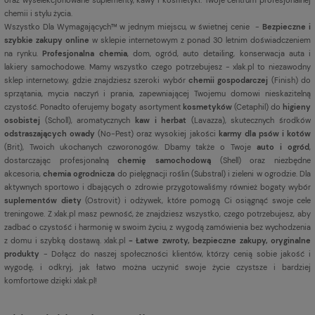
chemii i stylu życia.
Wszystko Dla Wymagających™ w jednym miejscu, w świetnej cenie -
Bezpieczne i
szybkie zakupy online
w sklepie internetowym z ponad 30 letnim doświadczeniem
na rynku.
Profesjonalna chemia
, dom, ogród, auto detailing, konserwacja auta i
lakiery samochodowe. Mamy wszystko czego potrzebujesz - xlak.pl to niezawodny
sklep internetowy, gdzie znajdziesz szeroki wybór
chemii gospodarczej
(Finish) do
sprzątania, mycia naczyń i prania, zapewniającej Twojemu domowi nieskazitelną
czystość. Ponadto oferujemy bogaty asortyment
kosmetyków
(Cetaphil) do
higieny
osobistej
(Scholl), aromatycznych
kaw i herbat
(Lavazza), skutecznych środków
odstraszających owady
(No-Pest) oraz wysokiej jakości
karmy dla psów i kotów
(Brit), Twoich ukochanych czworonogów. Dbamy także o Twoje
auto i ogród
,
dostarczając profesjonalną
chemię samochodową
(Shell) oraz niezbędne
akcesoria,
chemia ogrodnicza
do pielęgnacji roślin (Substral) i zieleni w ogrodzie. Dla
aktywnych sportowo i dbających o zdrowie przygotowaliśmy również bogaty wybór
suplementów diety
(Ostrovit) i odżywek, które pomogą Ci osiągnąć swoje cele
treningowe. Z xlak.pl masz pewność, że znajdziesz wszystko, czego potrzebujesz, aby
zadbać o czystość i harmonię w swoim życiu, z wygodą zamówienia bez wychodzenia
z domu i szybką dostawą. xlak.pl
- Łatwe zwroty, bezpieczne zakupy, oryginalne
produkty
- Dołącz do naszej społeczności klientów, którzy cenią sobie jakość i
wygodę, i odkryj, jak łatwo można uczynić swoje życie czystsze i bardziej
komfortowe dzięki xlak.pl!