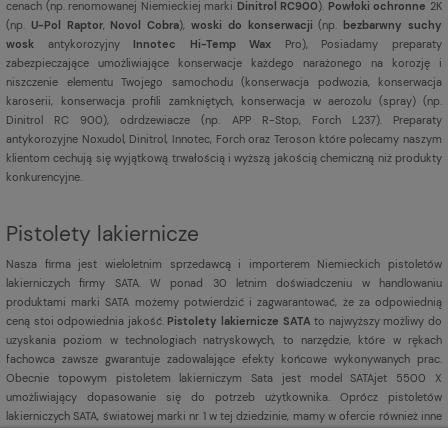
cenach (np. renomowanej Niemieckiej marki
Dinitrol RC900
).
Powłoki ochronne
2K
(np.
U-Pol Raptor
,
Novol Cobra
),
woski do konserwacji
(np.
bezbarwny suchy
wosk
antykorozyjny
Innotec Hi-Temp Wax
Pro), Posiadamy preparaty
zabezpieczające umożliwiające konserwacje każdego narażonego na korozję i
niszczenie elementu Twojego samochodu (konserwacja podwozia, konserwacja
karoserii, konserwacja profili zamkniętych, konserwacja w aerozolu (spray) (np.
Dinitrol RC 900), odrdzewiacze (np. APP R-Stop, Forch L237). Preparaty
antykorozyjne Noxudol, Dinitrol, Innotec, Forch oraz Teroson które polecamy naszym
klientom cechują się wyjątkową trwałością i wyższą jakością chemiczną niż produkty
konkurencyjne.
Pistolety lakiernicze
Nasza firma jest
wieloletnim sprzedawcą i importerem Niemieckich pistoletów
lakierniczych firmy SATA. W ponad 30 letnim doświadczeniu w handlowaniu
produktami marki SATA możemy potwierdzić i zagwarantować, że za odpowiednią
ceną stoi odpowiednia jakość.
Pistolety lakiernicze SATA
to najwyższy możliwy do
uzyskania poziom w technologiach natryskowych, to narzędzie, które w rękach
fachowca zawsze gwarantuje zadowalające efekty końcowe wykonywanych prac.
Obecnie topowym pistoletem lakierniczym Sata jest model SATAjet 5500 X
umożliwiający dopasowanie się do potrzeb użytkownika. Oprócz pistoletów
lakierniczych SATA, światowej marki nr 1 w tej dziedzinie, mamy w ofercie również inne
pistolety lakiernicze
renomowanych marek np. Iwata,
Sagola,
DeVILBISS,