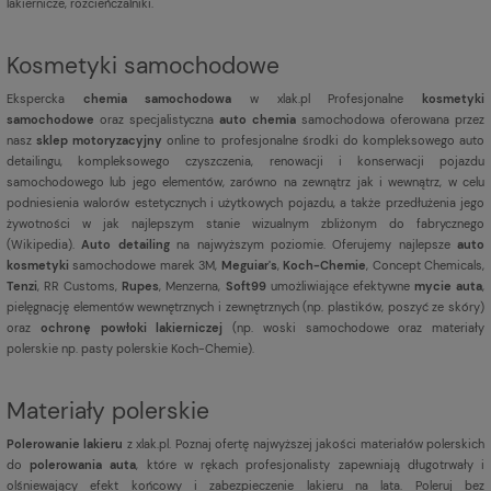
lakiernicze, rozcieńczalniki.
Kosmetyki samochodowe
Ekspercka
chemia samochodowa
w xlak.pl Profesjonalne
kosmetyki
samochodowe
oraz specjalistyczna
auto chemia
samochodowa oferowana przez
nasz
sklep motoryzacyjny
online to profesjonalne środki do kompleksowego auto
detailingu, kompleksowego czyszczenia, renowacji i konserwacji pojazdu
samochodowego lub jego elementów, zarówno na zewnątrz jak i wewnątrz, w celu
podniesienia walorów estetycznych i użytkowych pojazdu, a także przedłużenia jego
żywotności w jak najlepszym stanie wizualnym zbliżonym do fabrycznego
(
Wikipedia
).
Auto detailing
na najwyższym poziomie. Oferujemy najlepsze
auto
kosmetyki
samochodowe marek 3M,
Meguiar's
,
Koch-Chemie
, Concept Chemicals,
Tenzi
, RR Customs,
Rupes
, Menzerna,
Soft99
umożliwiające efektywne
mycie auta
,
pielęgnację elementów wewnętrznych i zewnętrznych (np. plastików, poszyć ze skóry)
oraz
ochronę powłoki lakierniczej
(np. woski samochodowe oraz materiały
polerskie np. pasty polerskie Koch-Chemie).
Materiały polerskie
Polerowanie lakieru
z xlak.pl. Poznaj ofertę najwyższej jakości materiałów polerskich
do
polerowania auta
, które w rękach profesjonalisty zapewniają długotrwały i
olśniewający efekt końcowy i zabezpieczenie lakieru na lata. Poleruj bez