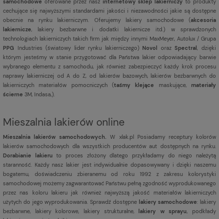
samochodowe
oferowane przez nasz
internetowy sklep lakierniczy
to produkty
cechujące się najwyższymi standardami jakości i niezawodności jakie są dostępne
obecnie na rynku lakierniczym. Oferujemy lakiery samochodowe (
akcesoria
lakiernicze
, lakiery bezbarwne i dodatki lakiernicze itd.) w sprawdzonych
technologiach lakierniczych takich firm jak między innymi MaxMeyer, Autolux / Grupa
PPG
Industries (światowy lider rynku lakierniczego)
Novol
oraz
Spectral
, dzięki
którym jesteśmy w stanie przygotować dla Państwa lakier odpowiadający barwie
wybranego elementu z samochodu, jak również zabezpieczyć każdy krok procesu
naprawy lakierniczej od A do Z, od lakierów bazowych, lakierów bezbarwnych do
lakierniczych materiałów pomocniczych (
taśmy klejące
maskujące,
materiały
ścierne
3M, Indasa,).
Mieszalnia lakierów online
Mieszalnia lakierów samochodowych.
W xlak.pl Posiadamy receptury kolorów
lakierów samochodowych dla wszystkich producentów aut dostępnych na rynku.
Dorabianie lakieru
to proces złożony dlatego przykładamy do niego należytą
staranność. Każdy nasz lakier jest indywidualnie dopasowywany i dzięki naszemu
bogatemu, doświadczeniu zbieranemu od roku 1992 z zakresu kolorystyki
samochodowej możemy zagwarantować Państwu pełną zgodność wyprodukowanego
przez nas koloru lakieru jak również najwyższą jakość materiałów lakierniczych
użytych do jego wyprodukowania. Sprawdź dostępne
lakiery samochodowe
: lakiery
bezbarwne, lakiery kolorowe, lakiery strukturalne,
lakiery w sprayu
, podkłady