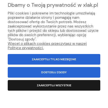
Aeromexim.
Dbamy o Twoją prywatność w xlak.pl
Pliki cookies i pokrewne im technologie umożliwiają
poprawne działanie strony i pomagają nam
dostosować ofertę do Twoich potrzeb. Możesz
zaakceptować wykorzystanie przez nas wszystkich
tych plików i przejść do sklepu lub dostosować użycie
plików do swoich preferencji, wybierając opcję
© Internetowy sklep lakier
niczy xlak.pl
★
★
★
★
★
"Dostosuj zgody".
xlak.pl to godny zaufania sklep z topową obsługą klienta
Więcej o plikach cookies przeczytasz w naszej
oferujący profesjonalną chemie online, kosmetyki do auto detailingu,
Polityce prywatności.
chemia domową, chemie ogrodniczą, lakiery samochodowe i środki do
konserwacji auta.
ZAAKCEPTUJ TYLKO NIEZBĘDNE
Wszystko Dla Lakierni™ - Innowacja i technologia w handlu od 1992
r
.
100% Polska firma.
NIP: 6792981694
Wszystkie znaki towarowe, loga, nazwy, opisy zostały użyte jedynie w celach
DOSTOSUJ ZGODY
informacyjnych.
Kopiowanie jakichkolwiek treści będących własnością
Administratora sklepu - zabronione.
ZAAKCEPTUJ WSZYSTKIE
POKAŻ PEŁNĄ WERSJĘ STRONY