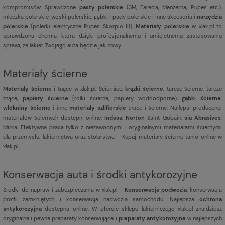
kompromisów. Sprawdzone
pasty polerskie
(3M, Farecla, Menzerna, Rupes etc.),
mleczka polerskie, woski polerskie, gąbki i pady polerskie i inne akcesoria i
narzędzia
polerskie
(polerki elektryczne Rupes Skorpio III).
Materiały polerskie
w xlak.pl to
sprawdzona chemia, która dzięki profesjonalnemu i umiejętnemu zastosowaniu
sprawi, że lakier Twojego auta będzie jak nowy.
Materiały ścierne
Materiały ścierne
i tnące w xlak.pl, Ściernice,
krążki ścierne
, tarcze ścierne, tarcze
tnące,
papiery ścierne
(rolki ścierne, papiery wodoodporne),
gąbki ścierne
,
włókniny ścierne
i inne
materiały szlifierskie
tnące i ścierne. Najlepsi producenci
materiałów ściernych dostępni online:
Indasa
,
Norton
Saint-Gobain,
sia Abrasives
,
Mirka. Efektywna praca tylko z niezawodnymi i oryginalnymi materiałami ściernymi
dla przemysłu, lakiernictwa oraz stolarstwa - Kupuj materiały ścierne tanio online w
xlak.pl
Konserwacja auta i środki antykorozyjne
Środki do napraw i zabezpieczania w xlak.pl -
Konserwacja podwozia
, konserwacja
profili zamkniętych i konserwacja nadwozia samochodu. Najlepsza
ochrona
antykorozyjna
dostępna online. W ofercie sklepu lakierniczego xlak.pl znajdziesz
oryginalne i pewne preparaty konserwujące i
preparaty antykorozyjne
w najlepszych