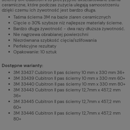
ceramiczne, które podczas zużycia ulegają samoostrzeniu
dzięki czemu ich żywotność jest bardzo długa.
Taśma ścierna 3M na bazie ziaren ceramicznych
Cięcie o 30% szybsze niż najlepsze materiały ścierne.
Bardzo długa żywotność - dwa razy dłuższa żywotność.
Nie nagrzewa obrabianej powierzchni
Niezrównana szybkość cięcia/szlifowania
Perfekcyjne rezultaty
Opakowanie: 10 sztuk
Dostępne warianty:
3M 33437 Cubitron II pas ścierny 10 mm x 330 mm 36+
3M 33439 Cubitron II pas ścierny 10 mm x 330 mm 60+
3M 33440 Cubitron II pas ścierny 10 mm x 330 mm 80+
3M 33443 Cubitron II pas ścierny 12,7mm x 457,2 mm
36+
3M 33445 Cubitron II pas ścierny 12,7mm x 457,2 mm
60+
3M 33446 Cubitron II pas ścierny 12,7mm x 457,2 mm
80+