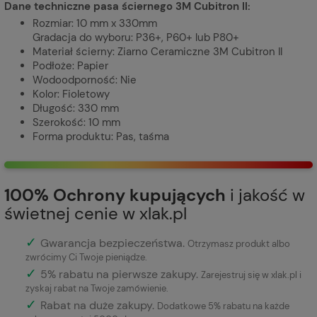
Dane techniczne pasa ściernego 3M Cubitron II:
Rozmiar: 10 mm x 330mm
Gradacja do wyboru: P36+, P60+ lub P80+
Materiał ścierny: Ziarno Ceramiczne 3M Cubitron II
Podłoże: Papier
Wodoodporność: Nie
Kolor: Fioletowy
Długość: 330 mm
Szerokość: 10 mm
Forma produktu: Pas, taśma
100% Ochrony kupujących
i jakość w
świetnej cenie w xlak.pl
✓
Gwarancja bezpieczeństwa
.
Otrzymasz produkt albo
zwrócimy Ci Twoje pieniądze.
✓
5% rabatu na pierwsze zakupy.
Zarejestruj się w xlak.pl i
zyskaj rabat na Twoje zamówienie.
✓
Rabat na duże zakupy.
Dodatkowe 5% rabatu na każde