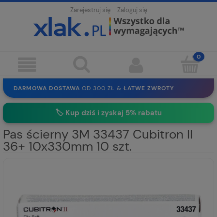
Zarejestruj się
Zaloguj się
DARMOWA DOSTAWA
OD 300 ZŁ &
ŁATWE ZWROTY
100 DNI
NA ZWROT
BEZPIECZNE ZAKUPY
BEZ REJESTRACJI
🏷️
Kup dziś i zyskaj 5% rabatu
SOLIDNE
EKO PAKOWANIE
30 LAT
NA RYNKU
Pas ścierny 3M 33437 Cubitron II
36+ 10x330mm 10 szt.