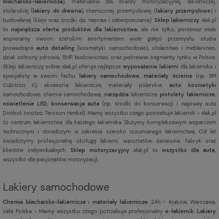
blacharsko-lakiernicza
), materiałów dla branży motoryzacyjnej, lakierniczej,
stolarskiej (
lakiery do drewna
), chemicznej, przemysłowej (
lakiery przemysłowe
) i
budowlanej (kleje oraz środki do napraw i zabezpieczania).
Sklep lakierniczy
xlak.pl
to
największa oferta produktów dla lakiernictwa,
ale nie tylko, ponieważ stale
wspieramy swoim szerokim asortymentem wiele gałęzi przemysłu, studia
prowadzące
auto detailing
(kosmetyki samochodowe), stolarstwo i meblarstwo,
dział ochrony zdrowia, BHP, budownictwo oraz pokrewne segmenty rynku w Polsce.
Sklep lakierniczy online xlak.pl oferuje najlepsze
wyposażenie lakierni
dla lakiernika i
specjalisty w swoim fachu:
lakiery samochodowe
,
materiały ścierne
(np. 3M
Cubitron II), akcesoria lakiernicze, materiały polerskie,
auto kosmetyki
samochodowe, chemia samochodowa,
narzędzia
lakiernicze,
pistolety lakiernicze
,
oświetlenie LED
,
konserwacja auta
(np. środki do konserwacji i naprawy auta
Dinitrol, Innotec, Teroson Henkel). Mamy wszystko czego potrzebuje lakiernik - xlak.pl
to centrum lakiernictwa dla każdego lakiernika. Służymy kompleksowym wsparciem
technicznym i doradczym w zakresie szeroko rozumianego lakiernictwa. Od lat
świadczymy profesjonalną obsługę lakierni, warsztatów, serwisów, fabryk oraz
klientów indywidualnych.
Sklep motoryzacyjny
xlak.pl to
wszystko dla auta,
wszystko dla pasjonatów motoryzacji.
Lakiery samochodowe
Chemia blacharsko-lakiernicza
i
materiały lakiernicze
24h - Kraków, Warszawa,
cała Polska - Mamy wszystko czego potrzebuje profesjonalny
e-lakiernik
.
Lakiery