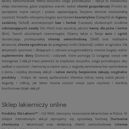
lakiery samochodowe. Mamy wszystko czego potrzebujesz - xlak.pl to niezawodny
sklep internetowy, gdzie znajdziesz szeroki wybór
chemii gospodarczej
(Finish) do
sprzątania, mycia naczyń i prania, zapewniającej Twojemu domowi nieskazitelną
czystość. Ponadto oferujemy bogaty asortyment
kosmetyków
(Cetaphil) do
higieny
osobistej
(Scholl), aromatycznych
kaw i herbat
(Lavazza), skutecznych środków
odstraszających owady
(No-Pest) oraz wysokiej jakości
karmy dla psów i kotów
(Brit), Twoich ukochanych czworonogów. Dbamy także o Twoje
auto i ogród
,
dostarczając profesjonalną
chemię samochodową
(Shell) oraz niezbędne
akcesoria,
chemia ogrodnicza
do pielęgnacji roślin (Substral) i zieleni w ogrodzie. Dla
aktywnych sportowo i dbających o zdrowie przygotowaliśmy również bogaty wybór
suplementów diety
(Ostrovit) i odżywek, które pomogą Ci osiągnąć swoje cele
treningowe. Z xlak.pl masz pewność, że znajdziesz wszystko, czego potrzebujesz, aby
zadbać o czystość i harmonię w swoim życiu, z wygodą zamówienia bez wychodzenia
z domu i szybką dostawą. xlak.pl
- Łatwe zwroty, bezpieczne zakupy, oryginalne
produkty
- Dołącz do naszej społeczności klientów, którzy cenią sobie jakość i
wygodę, i odkryj, jak łatwo można uczynić swoje życie czystsze i bardziej
komfortowe dzięki xlak.pl!
Sklep lakierniczy online
Produkty Dla Lakierni™
- Od 1992r. tworzymy nowoczesne lakiernictwo w Polsce. W
sklepie internetowym xlak.pl zajmujemy się sprzedażą hurtową (
hurtownia
chemiczna
i lakiernicza) oraz detaliczną chemii samochodowej (
chemia