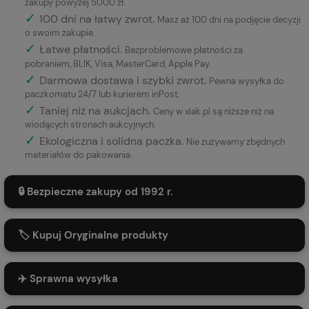
zakupy powyżej 5000 zł.
✓
100 dni na łatwy zwrot.
Masz aż 100 dni na podjęcie decyzji
o swoim zakupie.
✓
Łatwe płatności
.
Bezproblemowe płatności za
pobraniem, BLIK, Visa, MasterCard, Apple Pay.
✓
Darmowa dostawa i szybki zwrot.
Pewna wysyłka do
paczkomatu 24/7 lub kurierem inPost.
✓
Taniej niż na aukcjach.
Ceny w xlak.pl są niższe niż na
wiodących stronach aukcyjnych.
✓
Ekologiczna i solidna paczka.
Nie zużywamy zbędnych
materiałów do pakowania.
🔒 Bezpieczne zakupy od 1992 r.
🏷️ Kupuj Oryginalne produkty
✈️ Sprawna wysyłka