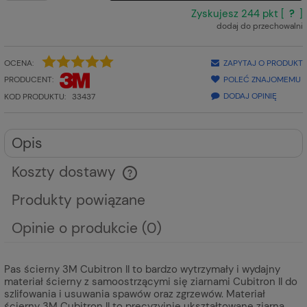
Zyskujesz
244
pkt [
?
]
dodaj do przechowalni
OCENA:
ZAPYTAJ O PRODUKT
PRODUCENT:
POLEĆ ZNAJOMEMU
DODAJ OPINIĘ
KOD PRODUKTU:
33437
Opis
Koszty dostawy
Cena nie zawiera ewentualnych kosztów płatności
Produkty powiązane
Opinie o produkcie (0)
Pas ścierny 3M Cubitron II to bardzo wytrzymały i wydajny
materiał ścierny z samoostrzącymi się ziarnami Cubitron II do
szlifowania i usuwania spawów oraz zgrzewów. Materiał
ścierny 3M Cubitron II to precyzyjnie ukształtowane ziarna