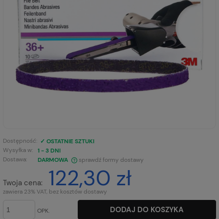
Dostępność:
✓ OSTATNIE SZTUKI
Wysyłka w:
1 - 3 DNI
Dostawa:
DARMOWA
sprawdź formy dostawy
122,30 zł
CENA NIE ZAWIERA EWENTUALNYCH KOSZTÓW PŁATNOŚCI
Twoja cena:
zawiera 23% VAT, bez kosztów dostawy
DODAJ DO KOSZYKA
OPK.