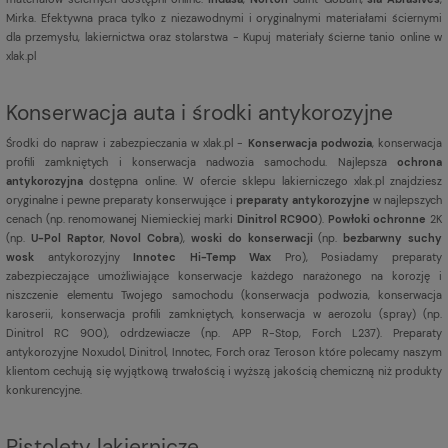
Mirka. Efektywna praca tylko z niezawodnymi i oryginalnymi materiałami ściernymi
dla przemysłu, lakiernictwa oraz stolarstwa - Kupuj materiały ścierne tanio online w
xlak.pl
Konserwacja auta i środki antykorozyjne
Środki do napraw i zabezpieczania w xlak.pl -
Konserwacja podwozia
, konserwacja
profili zamkniętych i konserwacja nadwozia samochodu. Najlepsza
ochrona
antykorozyjna
dostępna online. W ofercie sklepu lakierniczego xlak.pl znajdziesz
oryginalne i pewne preparaty konserwujące i
preparaty antykorozyjne
w najlepszych
cenach (np. renomowanej Niemieckiej marki
Dinitrol RC900
).
Powłoki ochronne
2K
(np.
U-Pol Raptor
,
Novol Cobra
),
woski do konserwacji
(np.
bezbarwny suchy
wosk
antykorozyjny
Innotec Hi-Temp Wax
Pro), Posiadamy preparaty
zabezpieczające umożliwiające konserwacje każdego narażonego na korozję i
niszczenie elementu Twojego samochodu (konserwacja podwozia, konserwacja
karoserii, konserwacja profili zamkniętych, konserwacja w aerozolu (spray) (np.
Dinitrol RC 900), odrdzewiacze (np. APP R-Stop, Forch L237). Preparaty
antykorozyjne Noxudol, Dinitrol, Innotec, Forch oraz Teroson które polecamy naszym
klientom cechują się wyjątkową trwałością i wyższą jakością chemiczną niż produkty
konkurencyjne.
Pistolety lakiernicze