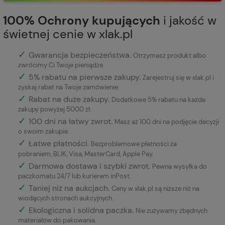
100% Ochrony kupujących
i jakość w
świetnej cenie w xlak.pl
✓
Gwarancja bezpieczeństwa
.
Otrzymasz produkt albo
zwrócimy Ci Twoje pieniądze.
✓
5% rabatu na pierwsze zakupy.
Zarejestruj się w xlak.pl i
zyskaj rabat na Twoje zamówienie.
✓
Rabat na duże zakupy.
Dodatkowe 5% rabatu na każde
zakupy powyżej 5000 zł.
✓
100 dni na łatwy zwrot.
Masz aż 100 dni na podjęcie decyzji
o swoim zakupie.
✓
Łatwe płatności
.
Bezproblemowe płatności za
pobraniem, BLIK, Visa, MasterCard, Apple Pay.
✓
Darmowa dostawa i szybki zwrot.
Pewna wysyłka do
paczkomatu 24/7 lub kurierem inPost.
✓
Taniej niż na aukcjach.
Ceny w xlak.pl są niższe niż na
wiodących stronach aukcyjnych.
✓
Ekologiczna i solidna paczka.
Nie zużywamy zbędnych
materiałów do pakowania.