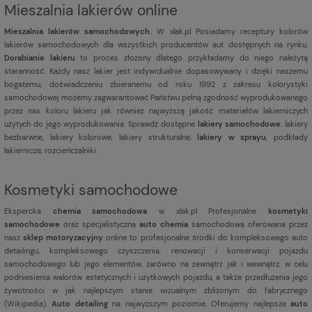
Mieszalnia lakierów online
Mieszalnia lakierów samochodowych.
W xlak.pl Posiadamy receptury kolorów
lakierów samochodowych dla wszystkich producentów aut dostępnych na rynku.
Dorabianie lakieru
to proces złożony dlatego przykładamy do niego należytą
staranność. Każdy nasz lakier jest indywidualnie dopasowywany i dzięki naszemu
bogatemu, doświadczeniu zbieranemu od roku 1992 z zakresu kolorystyki
samochodowej możemy zagwarantować Państwu pełną zgodność wyprodukowanego
przez nas koloru lakieru jak również najwyższą jakość materiałów lakierniczych
użytych do jego wyprodukowania. Sprawdź dostępne
lakiery samochodowe
: lakiery
bezbarwne, lakiery kolorowe, lakiery strukturalne,
lakiery w sprayu
, podkłady
lakiernicze, rozcieńczalniki.
Kosmetyki samochodowe
Ekspercka
chemia samochodowa
w xlak.pl Profesjonalne
kosmetyki
samochodowe
oraz specjalistyczna
auto chemia
samochodowa oferowana przez
nasz
sklep motoryzacyjny
online to profesjonalne środki do kompleksowego auto
detailingu, kompleksowego czyszczenia, renowacji i konserwacji pojazdu
samochodowego lub jego elementów, zarówno na zewnątrz jak i wewnątrz, w celu
podniesienia walorów estetycznych i użytkowych pojazdu, a także przedłużenia jego
żywotności w jak najlepszym stanie wizualnym zbliżonym do fabrycznego
(
Wikipedia
).
Auto detailing
na najwyższym poziomie. Oferujemy najlepsze
auto