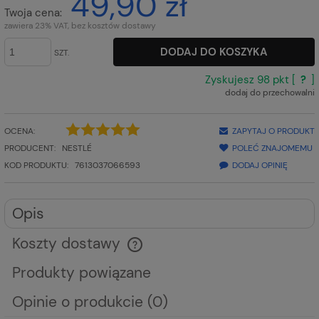
49,90 zł
Twoja cena:
zawiera 23% VAT, bez kosztów dostawy
DODAJ DO KOSZYKA
SZT.
Zyskujesz
98
pkt [
?
]
dodaj do przechowalni
OCENA:
ZAPYTAJ O PRODUKT
PRODUCENT:
NESTLÉ
POLEĆ ZNAJOMEMU
KOD PRODUKTU:
7613037066593
DODAJ OPINIĘ
Opis
Koszty dostawy
Cena nie zawiera ewentualnych kosztów płatności
Produkty powiązane
Opinie o produkcie (0)