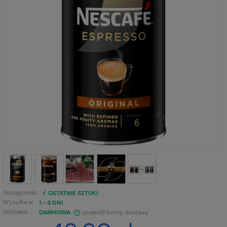
Dostępność:
✓ OSTATNIE SZTUKI
Wysyłka w:
1 - 3 DNI
Dostawa:
DARMOWA
sprawdź formy dostawy
CENA NIE ZAWIERA EWENTUALNYCH KOSZTÓW PŁATNOŚCI