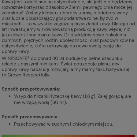
Kawa jest uwielbiana na całym świecie, ale jeśli nie będziemy
rozważnie korzystać z zasobów Ziemi, pewnego dnia może jej
zabraknąć. Zmiany klimatu, choroby upraw, niedobory wody
oraz ludzie opuszczający gospodarstwa rolne, by żyć w
miastach – to wszystko zagrażają przyszłości kawy. Dlatego od
lat inwestujemy w zrównoważoną produkcję kawy więcej niż
jakakolwiek inna marka kawy. Dziś widzimy nowe pokolenia
dumnych, prężnych rodzin, społeczności oraz pracowników na
całym świecie, które odkrywają na nowo swoją pasję do
uprawy kawy.
W NESCAFÉ® od ponad 80 lat budujemy pełne szacunku
relacje z naszymi rolnikami. Świat potrzebuje planu, aby
uprawy kawy nadal się rozwijały, a my mamy taki. Nazywa się
to Grown Respectfully.
Sposób przygotowywania:
Wsyp do filiżanki łyżeczkę kawy (1,8 g). Zalej gorącą, ale
nie wrzącą wodą (60 ml).
Sposób przechowywania:
Przechowywać w suchym i chłodnym miejscu.