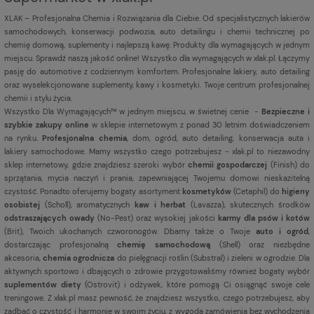
XLAK – Profesjonalna Chemia i Rozwiązania dla Ciebie. Od specjalistycznych lakierów
samochodowych, konserwacji podwozia, auto detailingu i chemii technicznej po
chemię domową, suplementy i najlepszą kawę. Produkty dla wymagających w jednym
miejscu. Sprawdź naszą jakość online! Wszystko dla wymagających w xlak.pl. Łączymy
pasję do automotive z codziennym komfortem. Profesjonalne lakiery, auto detailing
oraz wyselekcjonowane suplementy, kawy i kosmetyki. Twoje centrum profesjonalnej
chemii i stylu życia.
Wszystko Dla Wymagających™ w jednym miejscu, w świetnej cenie -
Bezpieczne i
szybkie zakupy online
w sklepie internetowym z ponad 30 letnim doświadczeniem
na rynku.
Profesjonalna chemia
, dom, ogród, auto detailing, konserwacja auta i
lakiery samochodowe. Mamy wszystko czego potrzebujesz - xlak.pl to niezawodny
sklep internetowy, gdzie znajdziesz szeroki wybór
chemii gospodarczej
(Finish) do
sprzątania, mycia naczyń i prania, zapewniającej Twojemu domowi nieskazitelną
czystość. Ponadto oferujemy bogaty asortyment
kosmetyków
(Cetaphil) do
higieny
osobistej
(Scholl), aromatycznych
kaw i herbat
(Lavazza), skutecznych środków
odstraszających owady
(No-Pest) oraz wysokiej jakości
karmy dla psów i kotów
(Brit), Twoich ukochanych czworonogów. Dbamy także o Twoje
auto i ogród
,
dostarczając profesjonalną
chemię samochodową
(Shell) oraz niezbędne
akcesoria,
chemia ogrodnicza
do pielęgnacji roślin (Substral) i zieleni w ogrodzie. Dla
aktywnych sportowo i dbających o zdrowie przygotowaliśmy również bogaty wybór
suplementów diety
(Ostrovit) i odżywek, które pomogą Ci osiągnąć swoje cele
treningowe. Z xlak.pl masz pewność, że znajdziesz wszystko, czego potrzebujesz, aby
zadbać o czystość i harmonię w swoim życiu, z wygodą zamówienia bez wychodzenia