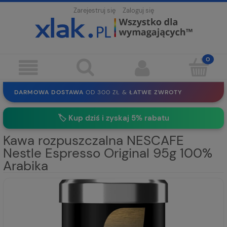
Zarejestruj się
Zaloguj się
DARMOWA DOSTAWA
OD 300 ZŁ &
ŁATWE ZWROTY
100 DNI
NA ZWROT
BEZPIECZNE ZAKUPY
BEZ REJESTRACJI
🏷️
Kup dziś i zyskaj 5% rabatu
SOLIDNE
EKO PAKOWANIE
30 LAT
NA RYNKU
Kawa rozpuszczalna NESCAFE
Nestle Espresso Original 95g 100%
Arabika