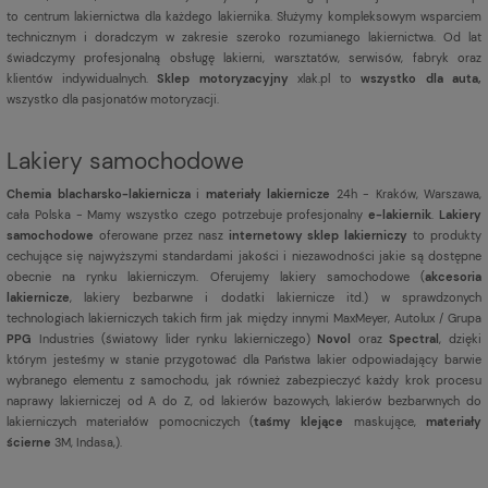
to centrum lakiernictwa dla każdego lakiernika. Służymy kompleksowym wsparciem
technicznym i doradczym w zakresie szeroko rozumianego lakiernictwa. Od lat
świadczymy profesjonalną obsługę lakierni, warsztatów, serwisów, fabryk oraz
klientów indywidualnych.
Sklep motoryzacyjny
xlak.pl to
wszystko dla auta,
wszystko dla pasjonatów motoryzacji.
Lakiery samochodowe
Chemia blacharsko-lakiernicza
i
materiały lakiernicze
24h - Kraków, Warszawa,
cała Polska - Mamy wszystko czego potrzebuje profesjonalny
e-lakiernik
.
Lakiery
samochodowe
oferowane przez nasz
internetowy sklep lakierniczy
to produkty
cechujące się najwyższymi standardami jakości i niezawodności jakie są dostępne
obecnie na rynku lakierniczym. Oferujemy lakiery samochodowe (
akcesoria
lakiernicze
, lakiery bezbarwne i dodatki lakiernicze itd.) w sprawdzonych
technologiach lakierniczych takich firm jak między innymi MaxMeyer, Autolux / Grupa
PPG
Industries (światowy lider rynku lakierniczego)
Novol
oraz
Spectral
, dzięki
którym jesteśmy w stanie przygotować dla Państwa lakier odpowiadający barwie
wybranego elementu z samochodu, jak również zabezpieczyć każdy krok procesu
naprawy lakierniczej od A do Z, od lakierów bazowych, lakierów bezbarwnych do
lakierniczych materiałów pomocniczych (
taśmy klejące
maskujące,
materiały
ścierne
3M, Indasa,).