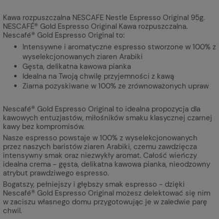
Kawa rozpuszczalna NESCAFE Nestle Espresso Original 95g.
NESCAFÉ® Gold Espresso Original Kawa rozpuszczalna.
Nescafé® Gold Espresso Original to:
Intensywne i aromatyczne espresso stworzone w 100% z
wyselekcjonowanych ziaren Arabiki
Gęsta, delikatna kawowa pianka
Idealna na Twoją chwilę przyjemności z kawą
Ziarna pozyskiwane w 100% ze zrównoważonych upraw
Nescafé® Gold Espresso Original to idealna propozycja dla
kawowych entuzjastów, miłośników smaku klasycznej czarnej
kawy bez kompromisów.
Nasze espresso powstaje w 100% z wyselekcjonowanych
przez naszych baristów ziaren Arabiki, czemu zawdzięcza
intensywny smak oraz niezwykły aromat. Całość wieńczy
idealna crema - gęsta, delikatna kawowa pianka, nieodzowny
atrybut prawdziwego espresso.
Bogatszy, pełniejszy i głębszy smak espresso - dzięki
Nescafé® Gold Espresso Original możesz delektować się nim
w zaciszu własnego domu przygotowując je w zaledwie parę
chwil.