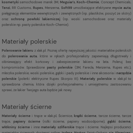
kosmetyki
samochodowe marek 3M,
Meguiar's
,
Koch-Chemie
, Concept Chemicals,
Tenzi
, RR Customs,
Rupes
, Menzerna,
Soft99
umożliwiające efektywne
mycie auta
,
pielęgnację elementów wewnętrznych i zewnętrznych (np. plastików, poszyć ze skóry)
oraz
ochronę powłoki lakierniczej
(np. woski samochodowe oraz materiały
polerskie np. pasty polerskie Koch-Chemie).
Materiały polerskie
Polerowanie lakieru
z xlak.pl. Poznaj ofertę najwyższej jakości materiałów polerskich
do
polerowania auta
, które w rękach profesjonalisty zapewniają długotrwały i
olśniewający efekt końcowy i zabezpieczenie lakieru na lata. Poleruj bez
kompromisów. Sprawdzone
pasty polerskie
(3M, Farecla, Menzerna, Rupes etc.),
mleczka polerskie, woski polerskie, gąbki i pady polerskie i inne akcesoria i
narzędzia
polerskie
(polerki elektryczne Rupes Skorpio III).
Materiały polerskie
w xlak.pl to
sprawdzona chemia, która dzięki profesjonalnemu i umiejętnemu zastosowaniu
sprawi, że lakier Twojego auta będzie jak nowy.
Materiały ścierne
Materiały ścierne
i tnące w xlak.pl, Ściernice,
krążki ścierne
, tarcze ścierne, tarcze
tnące,
papiery ścierne
(rolki ścierne, papiery wodoodporne),
gąbki ścierne
,
włókniny ścierne
i inne
materiały szlifierskie
tnące i ścierne. Najlepsi producenci
materiałów ściernych dostępni online:
Indasa
,
Norton
Saint-Gobain,
sia Abrasives
,