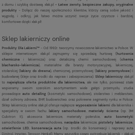
z domu i szybką dostawą. xlak.pl
- Łatwe zwroty, bezpieczne zakupy, oryginalne
produkty
- Dołącz do naszej społeczności klientów, którzy cenią sobie jakość i
wygodę, i odkryj, jak łatwo można uczynić swoje życie czystsze i bardziej
komfortowe dzięki xlak.pl!
Sklep lakierniczy online
Produkty Dla Lakierni™
- Od 1992r. tworzymy nowoczesne lakiernictwo w Polsce. W
sklepie internetowym xlak.pl zajmujemy się sprzedażą hurtową (
hurtownia
chemiczna
i lakiernicza) oraz detaliczną chemii samochodowej (
chemia
blacharsko-lakiernicza
), materiałów dla branży motoryzacyjnej, lakierniczej,
stolarskiej (
lakiery do drewna
), chemicznej, przemysłowej (
lakiery przemysłowe
) i
budowlanej (kleje oraz środki do napraw i zabezpieczania).
Sklep lakierniczy
xlak.pl
to
największa oferta produktów dla lakiernictwa,
ale nie tylko, ponieważ stale
wspieramy swoim szerokim asortymentem wiele gałęzi przemysłu, studia
prowadzące
auto detailing
(kosmetyki samochodowe), stolarstwo i meblarstwo,
dział ochrony zdrowia, BHP, budownictwo oraz pokrewne segmenty rynku w Polsce.
Sklep lakierniczy online xlak.pl oferuje najlepsze
wyposażenie lakierni
dla lakiernika i
specjalisty w swoim fachu:
lakiery samochodowe
,
materiały ścierne
(np. 3M
Cubitron II), akcesoria lakiernicze, materiały polerskie,
auto kosmetyki
samochodowe, chemia samochodowa,
narzędzia
lakiernicze,
pistolety lakiernicze
,
oświetlenie LED
,
konserwacja auta
(np. środki do konserwacji i naprawy auta
Dinitrol, Innotec, Teroson Henkel). Mamy wszystko czego potrzebuje lakiernik - xlak.pl